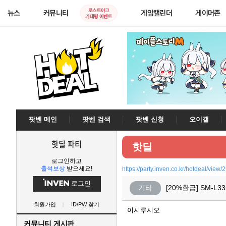
로스트아크
뉴스
커뮤니티
게임캘린더
게이머존
기대평 이벤트
팟벤 메인
팟벤 검색
팟벤 신청
오이갤
핫딜 파티
핫딜
로그인하고
출석보상
받으세요!
https://party.inven.co.kr/hotdeal/view
로그인
기타
[20%환급] SM-L
회원가입
ID/PW 찾기
이시루시오
커뮤니티 게시판