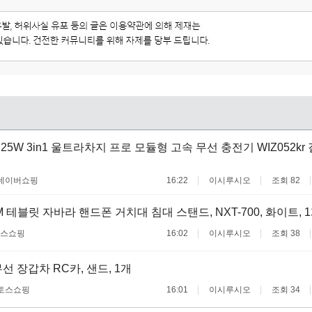
 25W 3in1 울트라차지 프로 모듈형 고속 무선 충전기 WIZ052k
네이버쇼핑
16:22
이시루시오
조회 82
 테블릿 자바라 핸드폰 거치대 침대 스탠드, NXT-700, 화이트, 
스쇼핑
16:02
이시루시오
조회 38
선 장갑차 RC카, 샌드, 1개
토스쇼핑
16:01
이시루시오
조회 34