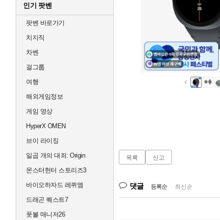
인기 팟벤
팟벤 바로가기
치지직
차벤
걸그룹
여행
해외게임정보
게임 영상
HyperX OMEN
브이 라이징
일곱 개의 대죄: Origin
목록
신고
몬스터헌터 스토리즈3
바이오하자드 레퀴엠
댓글
등록순
|
최신순
드래곤 퀘스트7
풋볼 매니저26