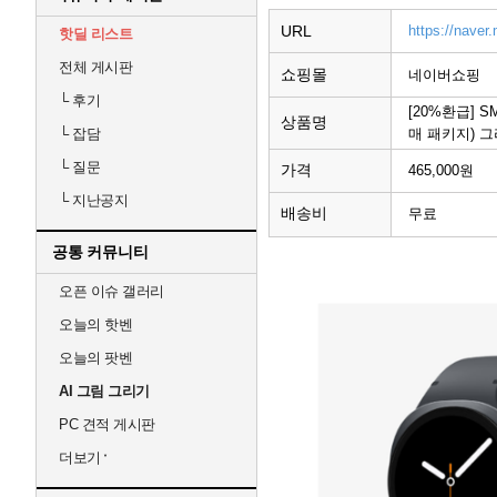
URL
https://naver
핫딜 리스트
전체 게시판
쇼핑몰
네이버쇼핑
└
후기
[20%환급] S
상품명
매 패키지) 그라
└
잡담
└
질문
가격
465,000원
└
지난공지
배송비
무료
공통 커뮤니티
오픈 이슈 갤러리
오늘의 핫벤
오늘의 팟벤
AI 그림 그리기
PC 견적 게시판
더보기