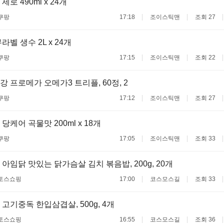
로 490ml x 24개
쿠팡
17:18
조이스틱맨
조회 27
벨 생수 2L x 24개
쿠팡
17:15
조이스틱맨
조회 22
 프로메가 오메가3 트리플, 60정, 2
쿠팡
17:12
조이스틱맨
조회 27
케어 곡물맛 200ml x 18개
쿠팡
17:05
조이스틱맨
조회 33
 아임닭 맛있는 닭가슴살 김치 볶음밥, 200g, 20개
토스쇼핑
17:00
코스모스길
조회 33
 고기중독 한입삼겹살, 500g, 4개
토스쇼핑
16:55
코스모스길
조회 36