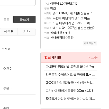
아반테 2.0 자연흡기?
차벤
명조
명조
중국 CXMT, D램 매출 점유율 7%…글로벌 4위로 부상
해외겜
무한대 아난타가 넷이즈 어플 달력에 일정 등록
섭컬겜
목록
글쓰기
모든 바우에라 업그레이드 아이템 획득 위치 공략 (89개)
비스트
메모리 3사, 2027년 생산분 완판?
해외겜
상품권
기타
설악산 울산바위
여행
선녀바위해수욕장
여행
새로고침
추천 0
핫딜
게시판
더보기+
(재고9개) 당도선별 고당도 꿀수박 7kg
추천 0
강훈목장 수제요거트 블루베리 1L + 딸기 1L
(2,000개 한정 특가) 국내산 신안 천일염 5kg
추천 0
그린비아 당케어 곡물맛 200ml x 18개
80%특가 아임닭 맛있는 닭가슴살 김치 볶음밥, 200g, 20개
추천 0