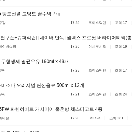
) 당도선별 고당도 꿀수박 7kg
쿠팡
17:25
조이스틱맨
조회 17
6천쿠폰+슈퍼적립] [네이버 단독] 셀렉스 프로핏 버라이어티팩(총 
네이버쇼핑
17:25
이시루시오
조회 19
무항생제 멸균우유 190ml x 48개
쿠팡
17:23
조이스틱맨
조회 17
비소다 오리지널 탄산음료 500ml x 12개
쿠팡
17:21
조이스틱맨
조회 24
5FW 파렌하이트 캐시미어 울혼방 체스터코트 4종
롯데온
17:20
Believe
조회 281