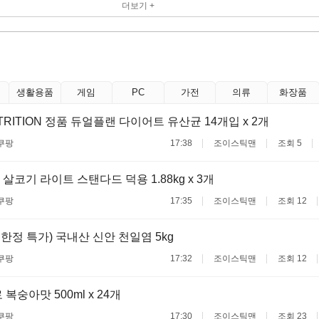
더보기 +
생활용품
게임
PC
가전
의류
화장품
TRITION 정품 듀얼플랜 다이어트 유산균 14개입 x 2개
쿠팡
17:38
조이스틱맨
조회 5
살코기 라이트 스탠다드 덕용 1.88kg x 3개
쿠팡
17:35
조이스틱맨
조회 12
개 한정 특가) 국내산 신안 천일염 5kg
쿠팡
17:32
조이스틱맨
조회 12
복숭아맛 500ml x 24개
쿠팡
17:30
조이스틱맨
조회 23