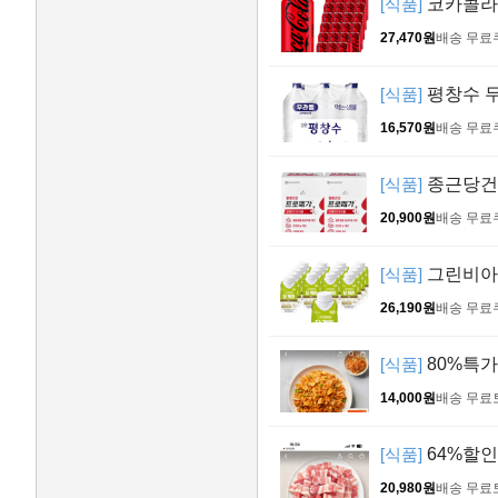
[식품]
코카콜라 제
27,470원
배송 무료
[식품]
평창수 무라
16,570원
배송 무료
[식품]
종근당건강
20,900원
배송 무료
[식품]
그린비아 당
26,190원
배송 무료
[식품]
80%특가
14,000원
배송 무료
[식품]
64%할인
20,980원
배송 무료