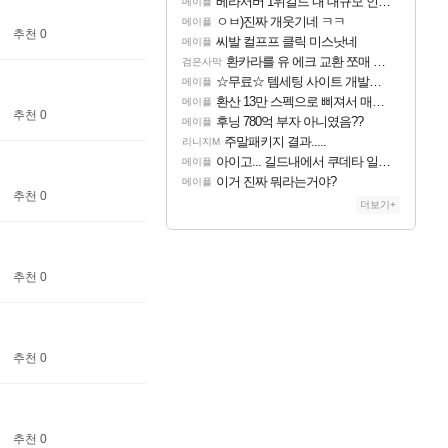
베라서버 1위길드 내 대규모 인원이탈종용 추정사건
메이플
ㅇㅂ)진짜 개웃기네 ㅋㅋ
메이플
추천 0
씨발 컬프프 클릭 미스낫네
메이플
환카라를 유 에크 교환 쪼매 서운함..
검은사막
☆무료☆ 템세팅 사이트 개발자입니다
메이플
환산 13만 스펙으로 삐져서 매주 수로 10만점 치고있으면 ㅋㅋ
메이플
추천 0
후닝 780억 부자 아니였음??
메이플
주말패키지 결과.....
리니지M
아이고... 길드내에서 쿠데타 일어났네
메이플
이거 진짜 뭐라는거야?
메이플
추천 0
더보기+
추천 0
추천 0
추천 0