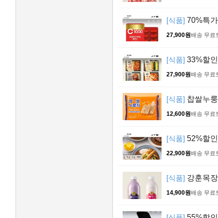
[식품]
70%특가 
27,900원
배송 무료
[식품]
33%할인 
27,900원
배송 무료
[식품]
찹쌀누룽지
12,600원
배송 무료
[식품]
52%할인
22,900원
배송 무료
[식품]
강훈목장 
14,900원
배송 무료
[식품]
55%할인