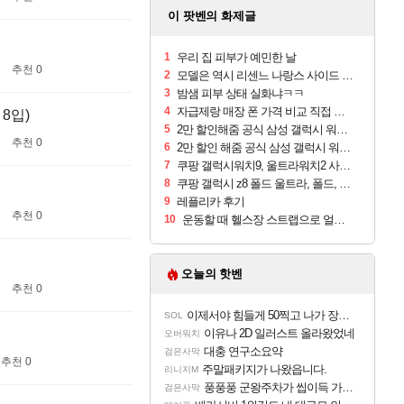
이 팟벤의 화제글
1
우리 집 피부가 예민한 날
추천 0
2
모델은 역시 리센느 나랑스 사이드 1.25L 1박스
3
밤샘 피부 상태 실화냐ㅋㅋ
4
자급제랑 매장 폰 가격 비교 직접 안가도 되네요
8입)
5
2만 할인해줌 공식 삼성 갤럭시 워치9 크림, 40mm, 블루투스
추천 0
6
2만 할인 해줌 공식 삼성 갤럭시 워치9 실버, 44mm, 블루투스
7
쿠팡 갤럭시워치9, 울트라워치2 사전구매 혜택 받아보세요
8
쿠팡 갤럭시 z8 폴드 울트라, 폴드, 플립 사전예약
9
레플리카 후기
추천 0
10
운동할 때 헬스장 스트랩으로 얼굴 만졌다가 볼 뒤집어짐
오늘의 핫벤
추천 0
이제서야 힘들게 50찍고 나가 장궁 받았는데...
SOL
이유나 2D 일러스트 올라왔었네
오버워치
대충 연구소요약
검은사막
추천 0
주말패키지가 나왔읍니다.
리니지M
풍풍풍 군왕주차가 씹이득 가성비라고 ????
검은사막