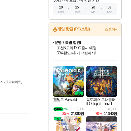
참가자 모집까지 남은 기간
10
15
20
52
Days
Hours
Min
Sec
게임 핫딜 (PC/스팀)
스토어+
문명 7 특별 할인!
조선&고려 DLC 출시 예정
50%할인&추가 적립까지!
마블 투혼 파이팅 소울즈 정식출시!
마블 히어로 총 출동&화려한 격투!
네이버 포인트 혜택까지!
인벤게임즈 8월 특별 할인!
드래곤소드: 어웨이크닝 입점!
귀무자: 검의 길 예약 판매 중!
비스트 오브 리인카네이션 정식 출시!
커세어 코브 출시 기념 할인!
더 렐릭 퍼스트 가디언 정식 출시
베데스다 40주년 기념 할인 중!
캡콤 프렌차이즈 할인 진행 중!
캡콤 일부 상품 상시 할인
스타워즈 은하계 레이서
로블록스 기프트 카드 공식 입점
인기 퍼블리셔 모음!
스팀으로 만나는 드래곤소드!
10% 할인과
게임프릭 신작 IP
해적'섬'을 발전시키자!
설화x하드코어 액션!
베데스다의 명작들을
몬헌, 바하 등 인기 IP를
몬헌 와일즈 & 드래곤즈 도그마2
인벤게임즈에서 10% 추가 적립
Robux를 가장 안전하고
최대 90% 할인가를 만나보세요!
네이버혜택과 함께 만나보세요!
이니&베니 혜택까지!
네이버 혜택가와 함께 예약하세요!
할인&네이버혜택으로 만나보세요!
네이버페이 혜택과 만나보세요!
40주년 프로모션으로 만나보세요!
할인가에 만나보세요!
일부 에디션 상시 할인!
혜택으로 예약 판매 중
편안하게 충전하세요
팰월드 Palworld
옥토패스 트래블러
II Octopath Traveler I
I
5%
32,000
49,800
25%
24,000원
70%
14,940원