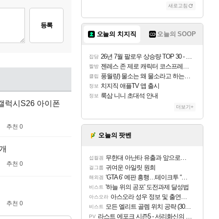
새로고침
등록
오늘의 치지직
오늘의 SOOP
26년 7월 팔로우 상승량 TOP 30 - 월간 치지직
잡담
젠레스 존 제로 캐릭터 코스프레한 꽁주
짤방
풍월량) 물소는 왜 물소라고 하는거야? 아! 그만 ㅋㅋ
클립
치지직 애플TV 앱 출시
정보
룩삼 니니 초대석 안내
정보
r 갤럭시S26 아이폰
더보기+
추천 0
오늘의 팟벤
1개
무한대 아난타 유출과 앞으로의 예상 (루머)
섭컬겜
추천 0
귀여운 아일릿 원희
걸그룹
‘GTA 6’ 예판 흥행…테이크투 “내부 예상 크게 넘어”
해외겜
'하늘 위의 공포' 도전과제 달성법
비스트
아스오라 성우 정보 및 출연작 모음
아스오라
추천 0
모든 엘리트 골렘 위치 공략 (30개) - 방랑 결투가
비스트
라스트 에포크 시즌5 - 서리화신의 분노 티저
PV