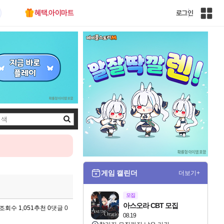
혜택.아이마트
로그인
인
벤
전
체
사
이
트
맵
검
색
게임 캘린더
더보기+
모집
아스오라 CBT 모집
조회수 1,051
추천 0
댓글 0
08.19