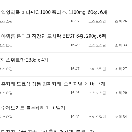
일양약품 비타민C 1000 플러스, 1100mg, 60정, 6개
토스쇼핑
16:52
코스모스길
조회 26
아워홈 온더고 직장인 도시락 BEST 6종, 290g, 6팩
토스쇼핑
16:49
코스모스길
조회 33
 스위트맛 288g x 4개
토스쇼핑
16:47
조이스틱맨
조회 27
 혼카레 도쿄식 정통 민찌카레, 오리지널, 210g, 7개
토스쇼핑
16:46
코스모스길
조회 29
수제요거트 블루베리 1L + 딸기 1L
토스쇼핑
16:45
조이스틱맨
조회 34
 디지지 15W 고속 무선 충전 거치대, 블랙, 1개