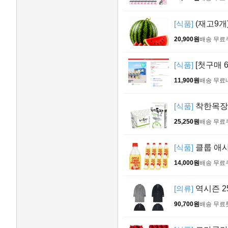
[식품]
(재고9개
20,900원
배송 무료
[식품]
[첫구매 
11,900원
배송 무료
[식품]
착한목장 
25,250원
배송 무료
[식품]
클룹 애사
14,000원
배송 무료
[의류]
역시즌 2
90,700원
배송 무료