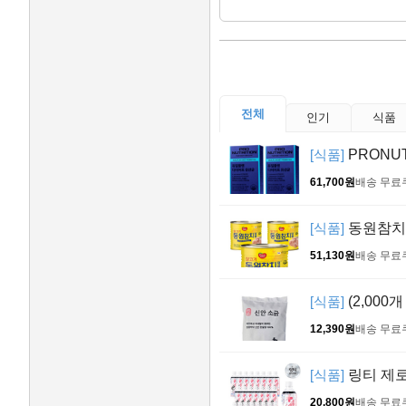
전체
인기
식품
[식품]
PRONU
61,700원
배송 무료
[식품]
동원참치 
51,130원
배송 무료
[식품]
(2,000
12,390원
배송 무료
[식품]
링티 제로 
20,800원
배송 무료