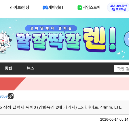
최대 90% 할인
라이브/영상
게이밍/IT
게임스토어
8월 프로모션
핫벤
뉴스
/29659
335 삼성 갤럭시 워치8 (강화유리 2매 패키지) 그라파이트, 44mm, LTE
2026-06-14 05:14