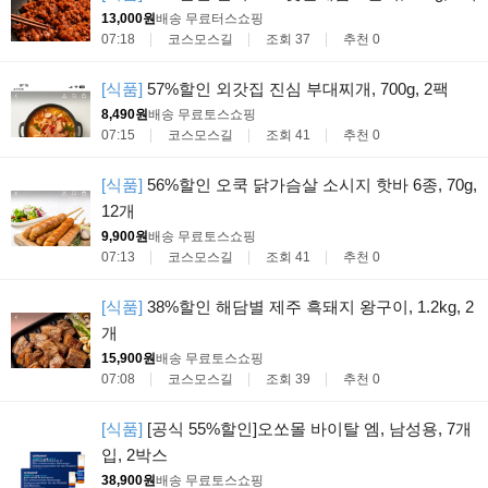
13,000원
배송 무료
터스쇼핑
07:18
코스모스길
조회 37
추천 0
[식품]
57%할인 외갓집 진심 부대찌개, 700g, 2팩
8,490원
배송 무료
토스쇼핑
07:15
코스모스길
조회 41
추천 0
[식품]
56%할인 오쿡 닭가슴살 소시지 핫바 6종, 70g,
12개
9,900원
배송 무료
토스쇼핑
07:13
코스모스길
조회 41
추천 0
[식품]
38%할인 해담별 제주 흑돼지 왕구이, 1.2kg, 2
개
15,900원
배송 무료
토스쇼핑
07:08
코스모스길
조회 39
추천 0
[식품]
[공식 55%할인]오쏘몰 바이탈 엠, 남성용, 7개
입, 2박스
38,900원
배송 무료
토스쇼핑