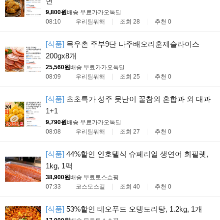
면
9,800원
배송 무료
카카오톡딜
08:10
우리팀뭐해
조회 28
추천 0
[식품]
목우촌 주부9단 나주배오리훈제슬라이스
200gx8개
25,560원
배송 무료
카카오톡딜
08:09
우리팀뭐해
조회 25
추천 0
[식품]
초초특가 성주 못난이 꿀참외 혼합과 외 대과
1+1
9,790원
배송 무료
카카오톡딜
08:08
우리팀뭐해
조회 27
추천 0
[식품]
44%할인 인호텔식 슈페리얼 생연어 회필렛,
1kg, 1팩
38,900원
배송 무료
토스쇼핑
07:33
코스모스길
조회 40
추천 0
[식품]
53%할인 테오푸드 오뎅도리탕, 1.2kg, 1개