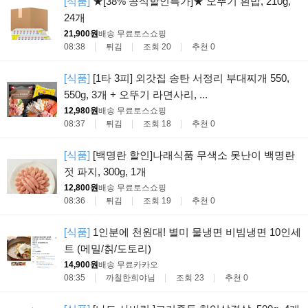
[식품]
★[38% 공식할인특가]★ 오뚜기 흰밥, 210g,
24개
21,900원
배송 무료
토스쇼핑
08:38
튀김
조회 20
추천 0
[식품]
[1타 3피] 외갓집 송탄 서정리 부대찌개 550,
550g, 3개 + 오뚜기 라면사리, ...
12,980원
배송 무료
토스쇼핑
08:37
튀김
조회 18
추천 0
[식품]
[백명란 할인]나래식품 무색소 못난이 백명란
젓 파지, 300g, 1개
12,800원
배송 무료
토스쇼핑
08:36
튀김
조회 19
추천 0
[식품]
1인분에 천원대! 별미 물냉면 비빔냉면 10인세
트 (메밀/칡/도토리)
14,900원
배송 무료
카카오
08:35
까칠한희야님
조회 23
추천 0