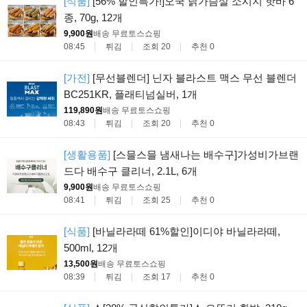
[식품]
[56% 할인특가!]오쿡 닭가슴살 소시지 핫바 6
종, 70g, 12개
9,900원
배송 무료
토스쇼핑
08:45
튀김
조회 20
추천 0
[가전]
[무선블렌더] 닌자 블라스트 맥스 무선 블렌더
BC251KR, 플래티넘실버, 1개
119,890원
배송 무료
토스쇼핑
08:43
튀김
조회 20
추천 0
[생활용품]
[스믈스믈 냄새나는 배수구]가성비가브랜
드다 배수구 클리너, 2.1L, 6개
9,900원
배송 무료
토스쇼핑
08:41
튀김
조회 25
추천 0
[식품]
[바닐라라떼 61%할인]이디야 바닐라라떼,
500ml, 12개
13,500원
배송 무료
토스쇼핑
08:39
튀김
조회 17
추천 0