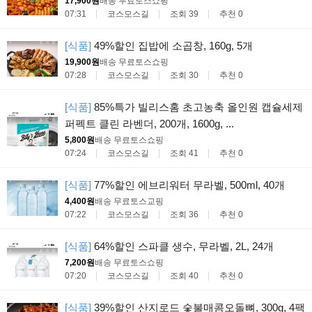
17,900원
배송 무료
토스쇼핑
07:31
코스모스길
조회 39
추천 0
[식품]
49%할인 집밥에 소곱창, 160g, 5개
19,900원
배송 무료
토스쇼핑
07:28
코스모스길
조회 30
추천 0
[식품]
85%특가 빌리스홈 초고농축 올인원 캡슐세제
퍼펙트 클린 라벤더, 200개, 1600g, ...
5,800원
배송 무료
토스쇼핑
07:24
코스모스길
조회 41
추천 0
[식품]
77%할인 에브리워터 무라벨, 500ml, 40개
4,400원
배송 무료
토스교핑
07:22
코스모스길
조회 36
추천 0
[식품]
64%할인 스파클 생수, 무라벨, 2L, 24개
7,200원
배송 무료
토스쇼핑
07:20
코스모스길
조회 40
추천 0
[식품]
39%할인 산지로드 숯불매콤오돌뼈, 300g, 4팩