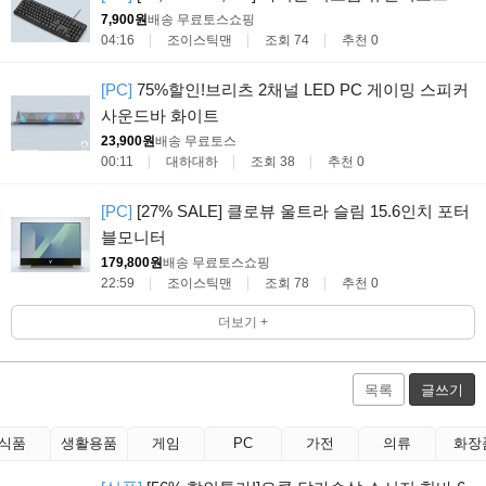
7,900원
배송 무료
토스쇼핑
04:16
조이스틱맨
조회 74
추천 0
[PC]
75%할인!브리츠 2채널 LED PC 게이밍 스피커
사운드바 화이트
23,900원
배송 무료
토스
00:11
대하대하
조회 38
추천 0
[PC]
[27% SALE] 클로뷰 울트라 슬림 15.6인치 포터
블모니터
179,800원
배송 무료
토스쇼핑
22:59
조이스틱맨
조회 78
추천 0
더보기 +
목록
글쓰기
식품
생활용품
게임
PC
가전
의류
화장