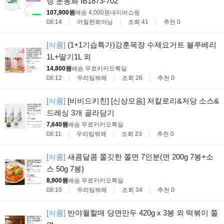
닝 운동화 IB1873-702
107,900원
배송 4,000원
네이버쇼핑
08:14
까칠한희야님
조회 41
추천 0
[식품]
(1+1기습특가)강훈목장 수제요거트 블루베리
1L+딸기1L 외
14,800원
배송 무료
카카오톡딜
08:12
우리팀뭐해
조회 26
추천 0
[식품]
[비비드키친] [신상모음] 저칼로리&저당 소스&
드레싱 3개 골라담기
7,640원
배송 무료
카카오톡딜
08:11
우리팀뭐해
조회 23
추천 0
[식품]
새콤달콤 쫄깃한 쫄면 7인분(면 200g 7봉+소
스 50g 7봉)
8,900원
배송 무료
카카오톡딜
08:10
우리팀뭐해
조회 34
추천 0
[식품]
반야월할매 당면만두 420g x 3봉 외 떡볶이 쫄