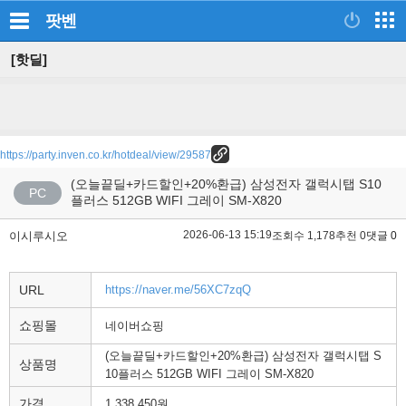
팟벤
[핫딜]
https://party.inven.co.kr/hotdeal/view/29587
(오늘끝딜+카드할인+20%환급) 삼성전자 갤럭시탭 S10
PC
플러스 512GB WIFI 그레이 SM-X820
2026-06-13 15:19
이시루시오
조회수 1,178
추천 0
댓글 0
URL
https://naver.me/56XC7zqQ
쇼핑몰
네이버쇼핑
(오늘끝딜+카드할인+20%환급) 삼성전자 갤럭시탭 S
상품명
10플러스 512GB WIFI 그레이 SM-X820
가격
1,338,450원