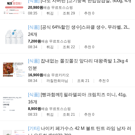
[식품]
[나도 사버린 ]고기중독 한입삼겹살, 500g, 4개
20,980원
배송 무료
토스쇼핑
08:35
튀김
조회 29
추천 0
[식품]
[공식 64%할인 생수]스파클 생수, 무라벨, 2L,
24개
7,200원
배송 무료
토스쇼핑
08:34
튀김
조회 22
추천 0
[식품]
잡내없는 쫄깃쫄깃 앞다리 대왕족발 1.2kg 4
인분
16,900원
배송 무료
카카오
08:34
까칠한희야님
조회 21
추천 0
[식품]
[빵과함께!] 필라델피아 크림치즈 미니, 41g,
16개
8,900원
배송 무료
토스쇼핑
08:33
튀김
조회 21
추천 0
[기타]
나이키 페가수스 42 M 볼트 틴트 라임 남자 러