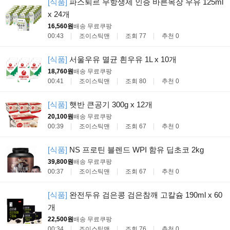
[식품]
파스퇴르 무항생제 인증 바른목장 우유 125ml
x 24개
16,560원
배송 무료
쿠팡
00:43
조이스틱맨
조회 77
추천 0
[식품]
서울우유 멸균 흰우유 1L x 10개
18,760원
배송 무료
쿠팡
00:41
조이스틱맨
조회 80
추천 0
[식품]
햇반 큰공기 300g x 12개
20,100원
배송 무료
쿠팡
00:39
조이스틱맨
조회 67
추천 0
[식품]
NS 프로틴 블렌드 WPI 함유 딥초코 2kg
39,800원
배송 무료
쿠팡
00:37
조이스틱맨
조회 67
추천 0
[식품]
완전두유 검은콩 검은참깨 고칼슘 190ml x 60
개
22,500원
배송 무료
쿠팡
00:34
조이스틱맨
조회 76
추천 0