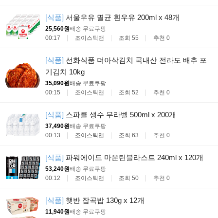
[식품]
서울우유 멸균 흰우유 200ml x 48개
25,560원
배송 무료
쿠팡
00:17
조이스틱맨
조회 55
추천 0
[식품]
선화식품 더아삭김치 국내산 전라도 배추 포
기김치 10kg
35,090원
배송 무료
쿠팡
00:15
조이스틱맨
조회 52
추천 0
[식품]
스파클 생수 무라벨 500ml x 200개
37,490원
배송 무료
쿠팡
00:13
조이스틱맨
조회 63
추천 0
[식품]
파워에이드 마운틴블라스트 240ml x 120개
53,240원
배송 무료
쿠팡
00:12
조이스틱맨
조회 50
추천 0
[식품]
햇반 잡곡밥 130g x 12개
11,940원
배송 무료
쿠팡