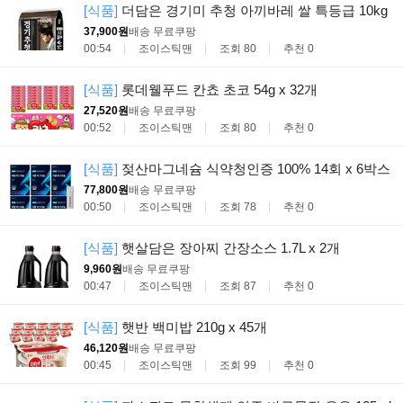
[식품]
더담은 경기미 추청 아끼바레 쌀 특등급 10kg
37,900원
배송 무료
쿠팡
00:54
조이스틱맨
조회 80
추천 0
[식품]
롯데웰푸드 칸쵸 초코 54g x 32개
27,520원
배송 무료
쿠팡
00:52
조이스틱맨
조회 80
추천 0
[식품]
젖산마그네슘 식약청인증 100% 14회 x 6박스
77,800원
배송 무료
쿠팡
00:50
조이스틱맨
조회 78
추천 0
[식품]
햇살담은 장아찌 간장소스 1.7L x 2개
9,960원
배송 무료
쿠팡
00:47
조이스틱맨
조회 87
추천 0
[식품]
햇반 백미밥 210g x 45개
46,120원
배송 무료
쿠팡
00:45
조이스틱맨
조회 99
추천 0