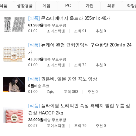
식품
생활용품
게임
PC
가전
의류
화장
[식품]
몬스터에너지 울트라 355ml x 48개
61,980원
배송 무료
쿠팡
01:02
조이스틱맨
조회 91
추천 0
[식품]
뉴케어 완전 균형영양식 구수한맛 200ml x 24
개
43,300원
배송 무료
쿠팡
01:00
조이스틱맨
조회 72
추천 0
[식품]
권은비, 일본 공연 꼭노 영상
0원
배송 무료
.
01:00
Zqisj
조회 393
추천 0
[식품]
플라이팜 보리먹인 숙성 흑돼지 벌집 두툼 삼
겹살 HACCP 2kg
28,900원
배송 무료
쿠팡
00:57
조이스틱맨
조회 79
추천 0