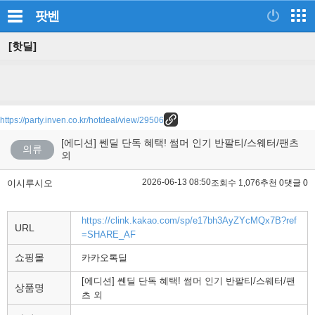
팟벤
[핫딜]
https://party.inven.co.kr/hotdeal/view/29506
[에디션] 쎈딜 단독 혜택! 썸머 인기 반팔티/스웨터/팬츠
의류
외
2026-06-13 08:50
이시루시오
조회수 1,076
추천 0
댓글 0
https://clink.kakao.com/sp/e17bh3AyZYcMQx7B?ref
URL
=SHARE_AF
쇼핑몰
카카오톡딜
[에디션] 쎈딜 단독 혜택! 썸머 인기 반팔티/스웨터/팬
상품명
츠 외