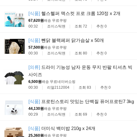
[식품]
헬스헬퍼 맥스컷 프로 크롬 120정 x 2개
67,620원
배송 무료
쿠팡
00:32
조이스틱맨
조회 72
추천 0
[식품]
뺀닭 블랙페퍼 닭가슴살 x 50개
57,500원
배송 무료
쿠팡
00:30
조이스틱맨
조회 80
추천 0
[의류]
드라이 기능성 남자 운동 무지 반팔 티셔츠 빅
사이즈
6,500원
배송 무료
네이버쇼핑
00:30
리얼2112004
조회 83
추천 0
[식품]
프로틴스토리 맛있는 단백질 퓨어프로틴7 3kg
44,130원
배송 무료
쿠팡
00:29
조이스틱맨
조회 69
추천 0
[식품]
더미식 백미밥 210g x 24개
25,360원
배송 무료
쿠팡