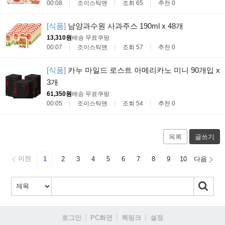
00:08
조이스틱맨
조회 65
추천 0
[식품]
남양과수원 사과주스 190ml x 48개
13,310원
배송 무료
쿠팡
00:07
조이스틱맨
조회 57
추천 0
[식품]
카누 마일드 로스트 아메리카노 미니 90개입 x
3개
61,350원
배송 무료
쿠팡
00:05
조이스틱맨
조회 54
추천 0
목록
글쓰기
이전
1
2
3
4
5
6
7
8
9
10
다음
로그인
PC화면
퀵링크
설정