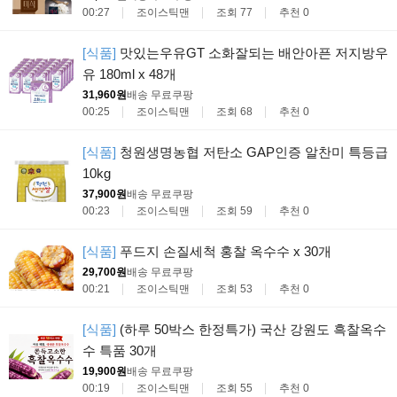
00:27
조이스틱맨
조회 77
추천 0
[식품]
맛있는우유GT 소화잘되는 배안아픈 저지방우
유 180ml x 48개
31,960원
배송 무료
쿠팡
00:25
조이스틱맨
조회 68
추천 0
[식품]
청원생명농협 저탄소 GAP인증 알찬미 특등급
10kg
37,900원
배송 무료
쿠팡
00:23
조이스틱맨
조회 59
추천 0
[식품]
푸드지 손질세척 홍찰 옥수수 x 30개
29,700원
배송 무료
쿠팡
00:21
조이스틱맨
조회 53
추천 0
[식품]
(하루 50박스 한정특가) 국산 강원도 흑찰옥수
수 특품 30개
19,900원
배송 무료
쿠팡
00:19
조이스틱맨
조회 55
추천 0