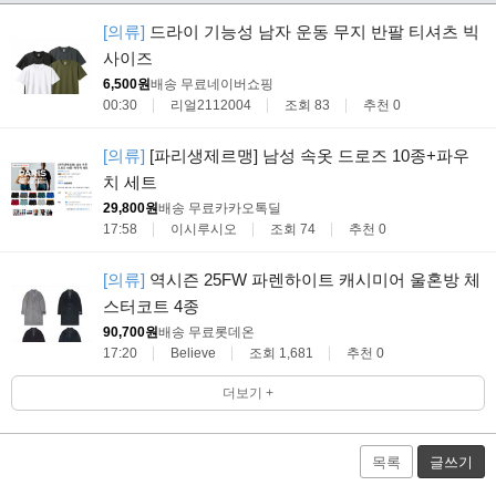
[의류]
드라이 기능성 남자 운동 무지 반팔 티셔츠 빅
사이즈
6,500원
배송 무료
네이버쇼핑
00:30
리얼2112004
조회 83
추천 0
[의류]
[파리생제르맹] 남성 속옷 드로즈 10종+파우
치 세트
29,800원
배송 무료
카카오톡딜
17:58
이시루시오
조회 74
추천 0
[의류]
역시즌 25FW 파렌하이트 캐시미어 울혼방 체
스터코트 4종
90,700원
배송 무료
롯데온
17:20
Believe
조회 1,681
추천 0
더보기 +
목록
글쓰기