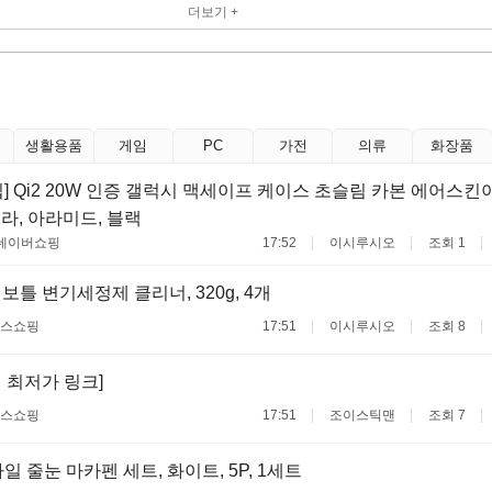
더보기 +
생활용품
게임
PC
가전
의류
화장품
] Qi2 20W 인증 갤럭시 맥세이프 케이스 초슬림 카본 에어스
라, 아라미드, 블랙
네이버쇼핑
17:52
이시루시오
조회 1
보틀 변기세정제 클리너, 320g, 4개
스쇼핑
17:51
이시루시오
조회 8
 최저가 링크]
스쇼핑
17:51
조이스틱맨
조회 7
일 줄눈 마카펜 세트, 화이트, 5P, 1세트