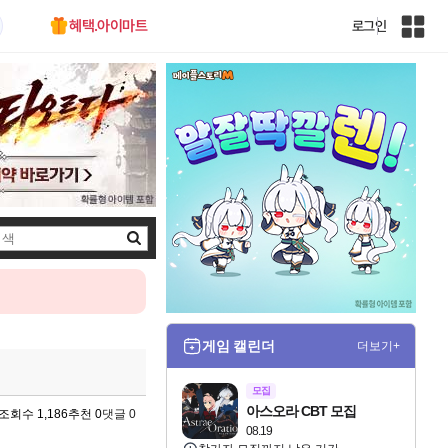
혜택.아이마트
로그인
인
벤
전
체
사
이
트
맵
검
색
게임 캘린더
더보기+
모집
아스오라 CBT 모집
조회수 1,186
추천 0
댓글 0
08.19