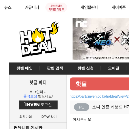
로스트아크
뉴스
커뮤니티
게임캘린더
게이머존
기대평 이벤트
팟벤 메인
팟벤 검색
팟벤 신청
오이갤
핫딜 파티
핫딜
로그인하고
출석보상
받으세요!
https://party.inven.co.kr/hotdeal/view
로그인
소니 인존 키보드 H7
PC
회원가입
ID/PW 찾기
이시루시오
커뮤니티 게시판