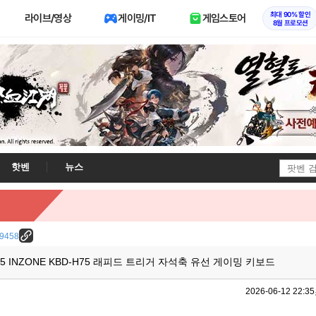
최대 90% 할인
라이브/영상
게이밍/IT
게임스토어
8월 프로모션
핫벤
뉴스
/29458
5 INZONE KBD-H75 래피드 트리거 자석축 유선 게이밍 키보드
2026-06-12 22:35