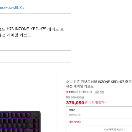
r.me/Fpww9EKv
 H75 INZONE KBD-H75 래피드 트
유선 게이밍 키보드