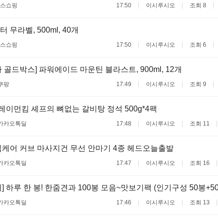
스쇼핑
17:50
이시루시오
조회 8
무라벨, 500ml, 40개
스쇼핑
17:50
이시루시오
조회 6
 골드박스] 파워에이드 마운틴 블라스트, 900ml, 12개
쿠팡
17:49
이시루시오
조회 9
 레이먼킴 셰프의 뼈없는 갈비탕 정석 500g*4팩
카카오톡딜
17:48
이시루시오
조회 11
케어 커브 마사지건 무선 안마기 4종 헤드오늘출발
카카오톡딜
17:47
이시루시오
조회 16
] 하루 한 봉! 한줌견과 100봉 모음~맛보기팩 (인기구성 50봉+5
카카오톡딜
17:46
이시루시오
조회 13