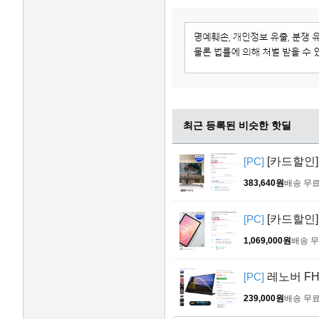
최근 등록된 비슷한 핫딜
[PC]
[카드할인] 
383,640원
배송 무
[PC]
[카드할인] 
1,069,000원
배송 
[PC]
레노버 FHD
239,000원
배송 무