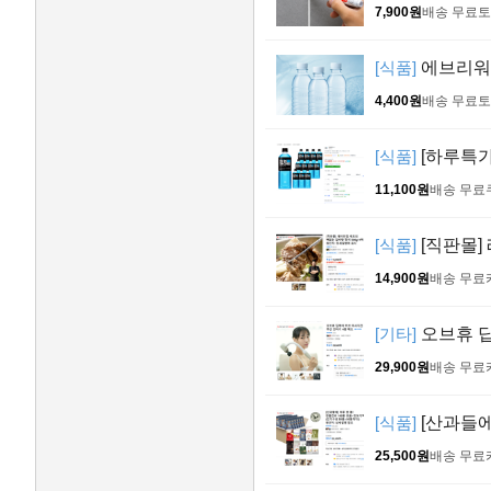
7,900원
배송 무료
토
[식품]
에브리워터 
4,400원
배송 무료
토
[식품]
[하루특가
11,100원
배송 무료
[식품]
[직판몰]
14,900원
배송 무료
[기타]
오브휴 딥
29,900원
배송 무료
[식품]
[산과들에
25,500원
배송 무료