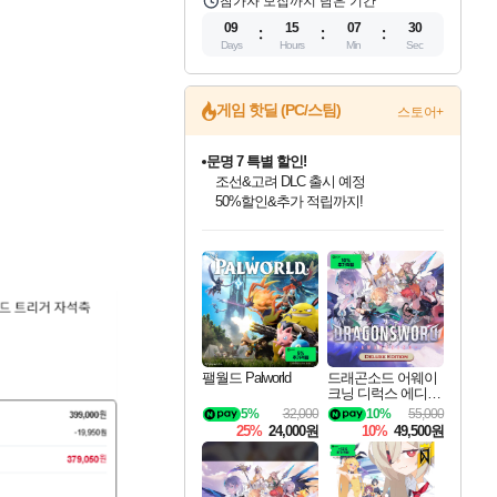
참가자 모집까지 남은 기간
09
15
07
29
Days
Hours
Min
Sec
게임 핫딜 (PC/스팀)
스토어+
문명 7 특별 할인!
조선&고려 DLC 출시 예정
50%할인&추가 적립까지!
인벤게임즈 8월 특별 할인!
드래곤소드: 어웨이크닝 입점!
마블 투혼 파이팅 소울즈 정식출시!
귀무자: 검의 길 예약 판매 중!
비스트 오브 리인카네이션 정식 출시!
커세어 코브 출시 기념 할인!
더 렐릭 퍼스트 가디언 정식 출시
베데스다 40주년 기념 할인 중!
캡콤 프렌차이즈 할인 진행 중!
캡콤 일부 상품 상시 할인
스타워즈 은하계 레이서
로블록스 기프트 카드 공식 입점
인기 퍼블리셔 모음!
스팀으로 만나는 드래곤소드!
마블 히어로 총 출동&화려한 격투!
10% 할인과
게임프릭 신작 IP
해적'섬'을 발전시키자!
설화x하드코어 액션!
베데스다의 명작들을
몬헌, 바하 등 인기 IP를
몬헌 와일즈 & 드래곤즈 도그마2
인벤게임즈에서 10% 추가 적립
Robux를 가장 안전하고
최대 90% 할인가를 만나보세요!
네이버혜택과 함께 만나보세요!
네이버 포인트 혜택까지!
이니&베니 혜택까지!
네이버 혜택가와 함께 예약하세요!
할인&네이버혜택으로 만나보세요!
네이버페이 혜택과 만나보세요!
40주년 프로모션으로 만나보세요!
할인가에 만나보세요!
일부 에디션 상시 할인!
혜택으로 예약 판매 중
편안하게 충전하세요
팰월드 Palworld
드래곤소드 어웨이
크닝 디럭스 에디션
DragonSword Awake
5%
32,000
10%
55,000
ning Deluxe Edition
25%
24,000원
10%
49,500원