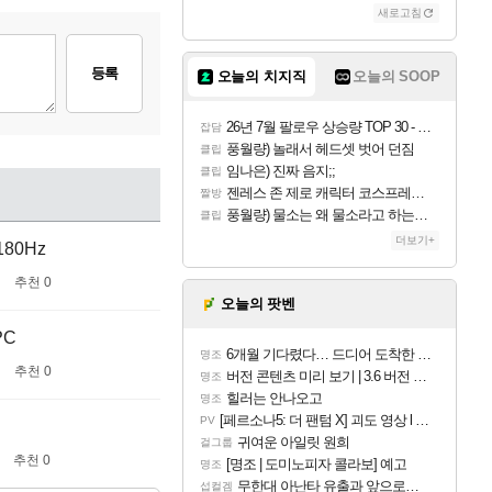
새로고침
등록
오늘의 치지직
오늘의 SOOP
26년 7월 팔로우 상승량 TOP 30 - 월간 치지직
잡담
풍월량) 놀래서 헤드셋 벗어 던짐
클립
임나은) 진짜 음지;;
클립
젠레스 존 제로 캐릭터 코스프레한 꽁주
짤방
풍월량) 물소는 왜 물소라고 하는거야? 아! 그만 ㅋㅋ 알았어 ㅋㅋ
클립
더보기+
80Hz
추천 0
오늘의 팟벤
PC
6개월 기다렸다… 드디어 도착한 치사 메신저백! 실물 후기
명조
추천 0
버전 콘텐츠 미리 보기 | 3.6 버전 「신기루 속 등불 그림자, 속세에 깃든 검의 결심」이 8월 20일에 업데이트됩니다!
명조
힐러는 안나오고
명조
[페르소나5: 더 팬텀 X] 괴도 영상 l 타카마키 안·댄싱 스타
PV
귀여운 아일릿 원희
걸그룹
추천 0
[명조 | 도미노피자 콜라보] 예고
명조
무한대 아난타 유출과 앞으로의 예상 (루머)
섭컬겜