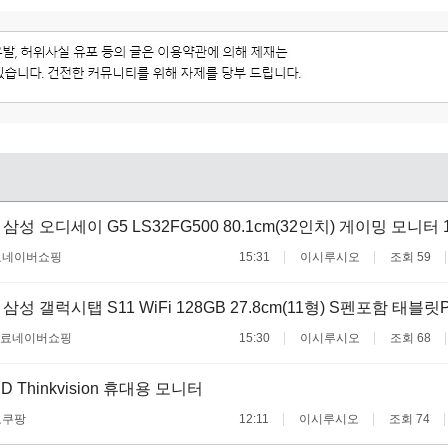
삼성 오디세이 G5 LS32FG500 80.1cm(32인치) 게이밍 모니터 1
료
네이버쇼핑
15:31
이시루시오
조회 59
삼성 갤럭시탭 S11 WiFi 128GB 27.8cm(11형) S펜포함 태블릿
무료
네이버쇼핑
15:30
이시루시오
조회 68
 Thinkvision 휴대용 모니터
료
쿠팡
12:11
이시루시오
조회 74