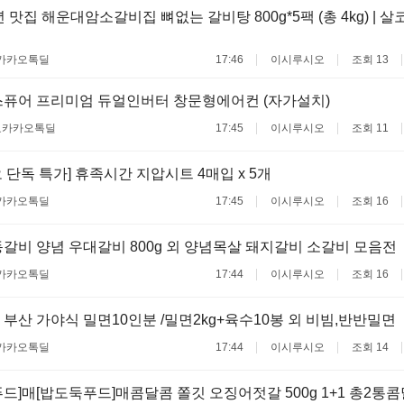
 맛집 해운대암소갈비집 뼈없는 갈비탕 800g*5팩 (총 4kg) | 살
카카오톡딜
17:46
이시루시오
조회 13
퓨어 프리미엄 듀얼인버터 창문형에어컨 (자가설치)
료
카카오톡딜
17:45
이시루시오
조회 11
 단독 특가] 휴족시간 지압시트 4매입 x 5개
카카오톡딜
17:45
이시루시오
조회 16
갈비 양념 우대갈비 800g 외 양념목살 돼지갈비 소갈비 모음전
카카오톡딜
17:44
이시루시오
조회 16
부산 가야식 밀면10인분 /밀면2kg+육수10봉 외 비빔,반반밀면
카카오톡딜
17:44
이시루시오
조회 14
드]매[밥도둑푸드]매콤달콤 쫄깃 오징어젓갈 500g 1+1 총2통