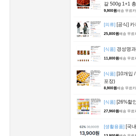
갈 500g 1+1 
9,900원
배송 무료
카
[의류]
[공식] 카
25,800원
배송 무료
[식품]
경성명과 
11,800원
배송 무료
[식품]
[10개입
포장)
8,900원
배송 무료
카
[식품]
[26%할인
27,960원
배송 무료
[생활용품]
[국내
13,900원
배송 무료