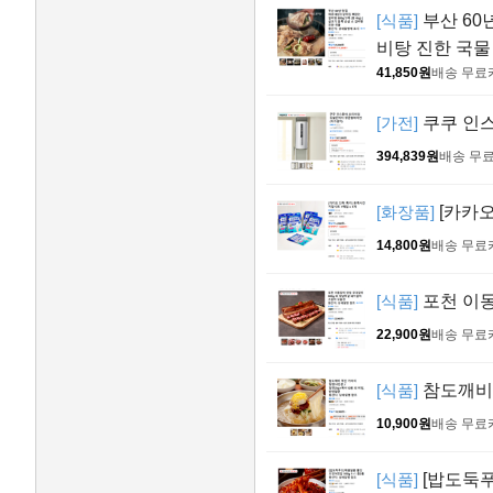
[식품]
부산 60년
비탕 진한 국물
41,850원
배송 무료
[가전]
쿠쿠 인스
394,839원
배송 무
[화장품]
[카카오
14,800원
배송 무료
[식품]
포천 이동
22,900원
배송 무료
[식품]
참도깨비 
10,900원
배송 무료
[식품]
[밥도둑푸