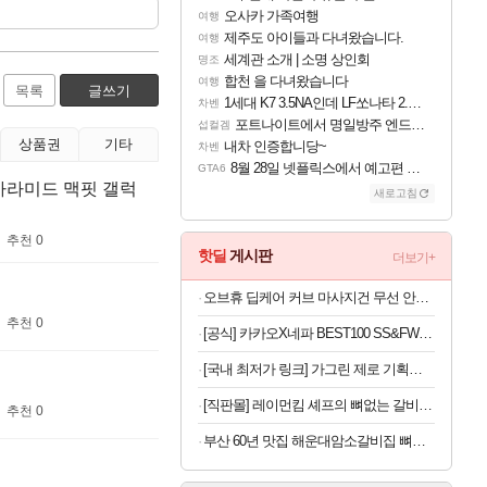
오사카 가족여행
여행
제주도 아이들과 다녀왔습니다.
여행
세계관 소개 | 소명 상인회
명조
합천 을 다녀왔습니다
여행
목록
글쓰기
1세대 K7 3.5NA인데 LF쏘나타 2.0NA 기변하면 유류비 절약이 얼마나 될까요..?
차벤
포트나이트에서 명일방주 엔드필드 [펠리카] 판매 예정
섭컬겜
상품권
기타
내차 인증합니당~
차벤
8월 28일 넷플릭스에서 예고편 공개 예정
GTA6
킨아라미드 맥핏 갤럭
새로고침
추천 0
핫딜
게시판
더보기+
오브휴 딥케어 커브 마사지건 무선 안마기 4종 헤드오늘출발
추천 0
[공식] 카카오X네파 BEST100 SS&FW역시즌 다운 티셔츠/자켓/운동화/바지 (~90%)
[국내 최저가 링크] 가그린 제로 기획세트, 820ml, 4개 + 100ml, 1개
[직판몰] 레이먼킴 셰프의 뼈없는 갈비탕 정석 500g*4팩
추천 0
부산 60년 맛집 해운대암소갈비집 뼈없는 갈비탕 800g*5팩 (총 4kg) | 살코기 듬뿍 순살 소 갈비탕 진한 국물