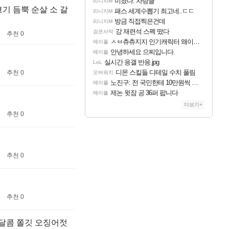
미쳤다. 자랑글
리니지M
코기 듬뿍 순살 소 갈
패스 세계수뽑기 최고네..ㄷㄷ
리니지M
방금 직접찍은건데
리니지M
강 재련석 스펙 떴다
검은사막
추천 0
ㅅㅂ츄츄지지 인기캐릭터 왜이러는데?
메이플
안녕하세요 으찌입니다.
메이플
실시간 응갤 반응.jpg
LoL
디몬 스킬들 디테일 수치 풀림
추천 0
오버워치
노진구: 전 국민한테 10만원씩 줄거야.gif
메이플
제논 윗잠 공 36퍼 팝니다
메이플
더보기+
추천 0
추천 0
추천 0
콤달콤 쫄깃 오징어젓