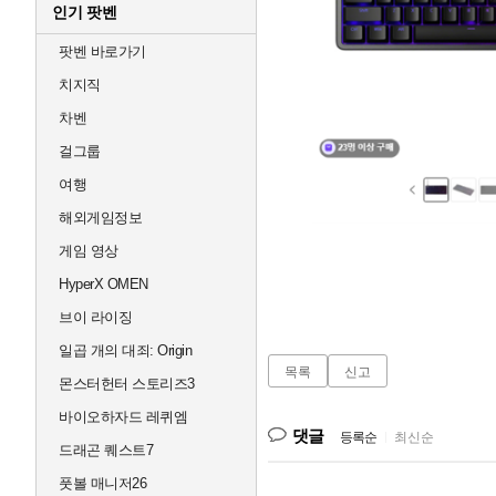
인기 팟벤
팟벤 바로가기
치지직
차벤
걸그룹
여행
해외게임정보
게임 영상
HyperX OMEN
브이 라이징
일곱 개의 대죄: Origin
목록
신고
몬스터헌터 스토리즈3
바이오하자드 레퀴엠
댓글
등록순
|
최신순
드래곤 퀘스트7
풋볼 매니저26