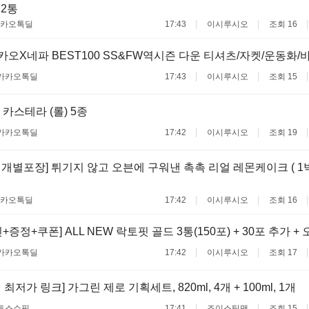
총2통
카오톡딜
17:43
이시루시오
조회 16
카오X네파 BEST100 SS&FW역시즌 다운 티셔츠/자켓/운동화/바지
카카오톡딜
17:43
이시루시오
조회 15
카스테라 (롤) 5종
카카오톡딜
17:42
이시루시오
조회 19
 / 개별포장] 튀기지 않고 오븐에 구워낸 촉촉 리얼 레몬케이크 ( 1박
카오톡딜
17:42
이시루시오
조회 16
+증정+쿠폰] ALL NEW 락토핏 골드 3통(150포) + 30포 추가 +
카카오톡딜
17:42
이시루시오
조회 17
 최저가 링크] 가그린 제로 기획세트, 820ml, 4개 + 100ml, 1개
토스쇼핑
17:41
조이스틱맨
조회 15