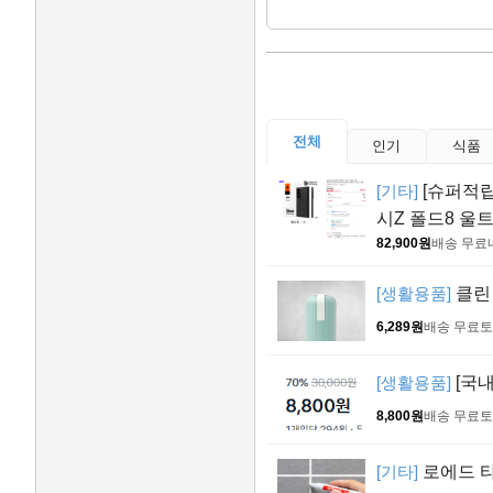
전체
인기
식품
[기타]
[슈퍼적립
시Z 폴드8 울트
82,900원
배송 무료
[생활용품]
클린 
6,289원
배송 무료
토
[생활용품]
[국내
8,800원
배송 무료
토
[기타]
로에드 타