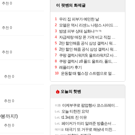
추천 0
이 팟벤의 화제글
1
우리 집 피부가 예민한 날
2
모델은 역시 리센느 나랑스 사이드 1.25L 1박스
추천 0
3
밤샘 피부 상태 실화냐ㅋㅋ
4
자급제랑 매장 폰 가격 비교 직접 안가도 되네요
5
2만 할인해줌 공식 삼성 갤럭시 워치9 크림, 40mm, 블루투스
6
2만 할인 해줌 공식 삼성 갤럭시 워치9 실버, 44mm, 블루투스
추천 0
7
쿠팡 갤럭시워치9, 울트라워치2 사전구매 혜택 받아보세요
8
쿠팡 갤럭시 z8 폴드 울트라, 폴드, 플립 사전예약
9
레플리카 후기
10
운동할 때 헬스장 스트랩으로 얼굴 만졌다가 볼 뒤집어짐
추천 0
오늘의 핫벤
추천 0
이케부쿠로 팝업행사 코스프레이어들!!
이환
오늘 티한전 요약
LoL
0봉까지!)
t1 3세트 진 이유
LoL
페이커가 미리 알려준 방출순서 ㄷㄷㄷㄷ
LoL
추천 0
태극기 또 거꾸로 해놨네 미친것들 ㅋㅋㅋ
메이플