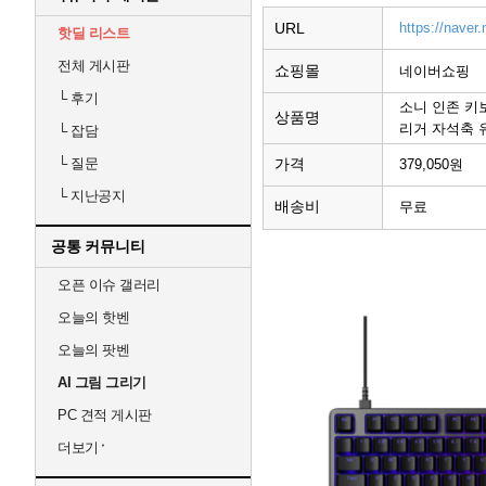
URL
https://nave
핫딜 리스트
전체 게시판
쇼핑몰
네이버쇼핑
└
후기
소니 인존 키보드
상품명
리거 자석축 
└
잡담
가격
└
질문
379,050원
└
지난공지
배송비
무료
공통 커뮤니티
오픈 이슈 갤러리
오늘의 핫벤
오늘의 팟벤
AI 그림 그리기
PC 견적 게시판
더보기