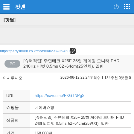
팟벤
[핫딜]
https://party.inven.co.kr/hotdeal/view/29450
[슈퍼적립] 주연테크 X25F 25형 게이밍 모니터 FHD
PC
240Hz 피벗 0.5ms 62~64cm(25인치), 일반
2026-06-12 22:24
이시루시오
조회수 1,134
추천 0
댓글 0
URL
https://naver.me/FKGTNPgS
쇼핑몰
네이버쇼핑
[슈퍼적립] 주연테크 X25F 25형 게이밍 모니터 FHD
상품명
240Hz 피벗 0.5ms 62~64cm(25인치), 일반
가격
168,000원