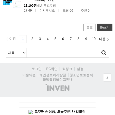
11,100원
배송 무료
쿠팡
17:49
이시루시오
조회 66
추천 0
목록
글쓰기
이전
1
2
3
4
5
6
7
8
9
10
다음
로그인
PC화면
퀵링크
설정
청소년보호정책
이용약관
개인정보처리방침
▲
불법촬영물신고안내
(주)
인
벤