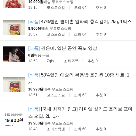
19,990원
배송 무료
토스쇼핑
19:15
코스모스길
조회 64
추천 0
[식품]
47%할인 별미촌 알타리 총각김치, 2kg, 1박스
9,900원
배송 무료
토스쇼핑
18:57
코스모스길
조회 64
추천 0
[식품]
권은비, 일본 공연 꼭노 영상
0원
배송 무료
.
18:53
Zqisj
조회 225
추천 0
[식품]
58%할인 애슐리 볶음밥 올인원 10종 세트, 1
개
18,990원
배송 무료
토스쇼핑
18:51
코스모스길
조회 63
추천 0
[식품]
[국내 최저가 링크] 라파엘 살가도 올리브 포마
스 오일, 2L, 1개
19,900원
배송 무료
토스쇼핑
18:48
조이스틱맨
조회 60
추천 0