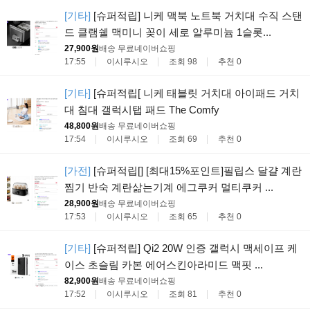
[기타]
[슈퍼적립] 니케 맥북 노트북 거치대 수직 스탠
드 클램쉘 맥미니 꽂이 세로 알루미늄 1슬롯...
27,900원
배송 무료
네이버쇼핑
17:55
이시루시오
조회 98
추천 0
[기타]
[슈퍼적립[ 니케 태블릿 거치대 아이패드 거치
대 침대 갤럭시탭 패드 The Comfy
48,800원
배송 무료
네이버쇼핑
17:54
이시루시오
조회 69
추천 0
[가전]
[슈퍼적립[] [최대15%포인트]필립스 달걀 계란
찜기 반숙 계란삶는기계 에그쿠커 멀티쿠커 ...
28,900원
배송 무료
네이버쇼핑
17:53
이시루시오
조회 65
추천 0
[기타]
[슈퍼적립] Qi2 20W 인증 갤럭시 맥세이프 케
이스 초슬림 카본 에어스킨아라미드 맥핏 ...
82,900원
배송 무료
네이버쇼핑
17:52
이시루시오
조회 81
추천 0