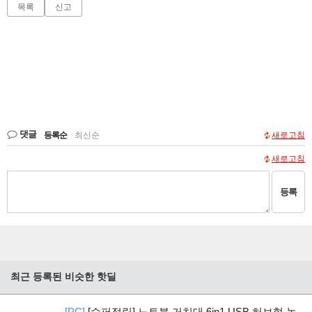
목록
신고
댓글
등록순
|
최신순
새로고침
새로고침
등록
최근 등록된 비슷한 핫딜
[PC]
[슈퍼적립] 노트북 거치대 6in1 USB 허브형 높