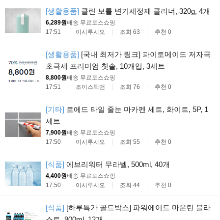
[생활용품]
클린 보틀 변기세정제 클리너, 320g, 4개
6,289원
배송 무료
토스쇼핑
17:51
이시루시오
조회 63
추천 0
[생활용품]
[국내 최저가 링크] 파이토메이드 저자극
초극세 프리미엄 칫솔, 10개입, 3세트
8,800원
배송 무료
토스쇼핑
17:51
조이스틱맨
조회 76
추천 0
[기타]
로에드 타일 줄눈 마카펜 세트, 화이트, 5P, 1
세트
7,900원
배송 무료
토스쇼핑
17:50
이시루시오
조회 55
추천 0
[식품]
에브리워터 무라벨, 500ml, 40개
4,400원
배송 무료
토스쇼핑
17:50
이시루시오
조회 44
추천 0
[식품]
[하루특가 골드박스] 파워에이드 마운틴 블라
스트, 900ml, 12개