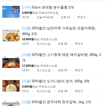
[기타]
63cm 초대형 분수물총 2개
4,900원
배송 무료
네이버쇼핑
20:23
오늘저녁은뭐
조회 51
추천 0
[식품]
50%할인 삼진어묵 가득담은 모둠어묵탕,
484g, 2개
10,900원
배송 무료
토스쇼핑
19:27
코스모스길
조회 58
추천 0
[식품]
62%할인 고기중독 매운 돼지갈비찜, 800g, 2
개
17,800원
배송 무료
토스쇼핑
19:24
코스모스길
조회 55
추천 0
[식품]
50%할인 도가니탕의 정석, 500g, 3팩
9,900원
배송 무료
토스쇼핑
19:21
코스모스길
조회 49
추천 0
[식품]
63%할인 한우대학 한우잡육, 1kg, 1개