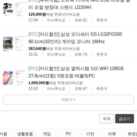
이 조절 받침대 스탠드 LD204H
120,900원
배송 무료
네이버쇼핑
17:59
이시루시오
조회 81
추천 0
[PC]
[카드할인] 삼성 오디세이 G5 LS32FG500
80.1cm(32인치) 게이밍 모니터 180Hz
383,640원
배송 무료
네이버쇼핑
15:31
이시루시오
조회 74
추천 0
[PC]
[카드할인] 삼성 갤럭시탭 S11 WiFi 128GB
27.8cm(11형) S펜포함 태블릿PC
1,069,000원
배송 무료
네이버쇼핑
15:30
이시루시오
조회 87
추천 0
더보기 +
목록
글쓰기
식품
생활용품
게임
PC
가전
의류
화장