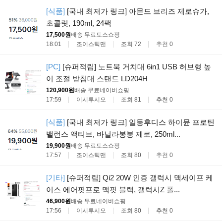
[식품]
[국내 최저가 링크] 아몬드 브리즈 제로슈가,
초콜릿, 190ml, 24팩
17,500원
배송 무료
토스쇼핑
18:01
조이스틱맨
조회 72
추천 0
[PC]
[슈퍼적립] 노트북 거치대 6in1 USB 허브형 높
이 조절 받침대 스탠드 LD204H
120,900원
배송 무료
네이버쇼핑
17:59
이시루시오
조회 81
추천 0
[식품]
[국내 최저가 링크] 일동후디스 하이뮨 프로틴
밸런스 액티브, 바닐라봉봉 제로, 250ml...
19,900원
배송 무료
토스쇼핑
17:57
조이스틱맨
조회 80
추천 0
[기타]
[슈퍼적립] Qi2 20W 인증 갤럭시 맥세이프 케
이스 에어핏프로 맥핏 블랙, 갤럭시Z 폴...
46,900원
배송 무료
네이버쇼핑
17:56
이시루시오
조회 80
추천 0