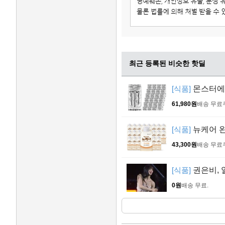
최근 등록된 비슷한 핫딜
[식품]
몬스터에너지
61,980원
배송 무료
[식품]
뉴케어 완
43,300원
배송 무료
[식품]
권은비, 
0원
배송 무료
.