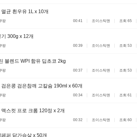
균 흰우유 1L x 10개
쿠팡
00:41
조이스틱맨
조회 65
 300g x 12개
쿠팡
00:39
조이스틱맨
조회 53
 블렌드 WPI 함유 딥초코 2kg
쿠팡
00:37
조이스틱맨
조회 53
검은콩 검은참깨 고칼슘 190ml x 60개
쿠팡
00:34
조이스틱맨
조회 61
맥스컷 프로 크롬 120정 x 2개
쿠팡
00:32
조이스틱맨
조회 60
페퍼 닭가슴살 x 50개