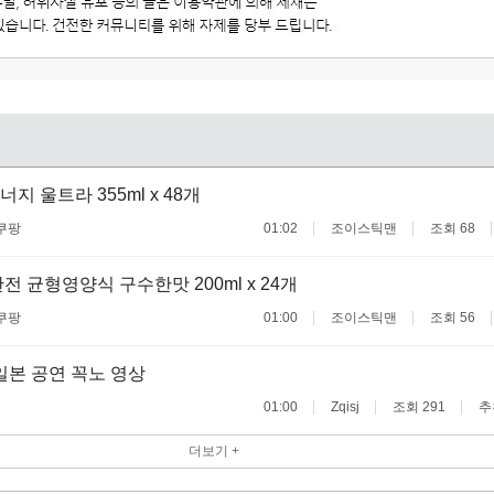
 울트라 355ml x 48개
쿠팡
01:02
조이스틱맨
조회 68
전 균형영양식 구수한맛 200ml x 24개
쿠팡
01:00
조이스틱맨
조회 56
일본 공연 꼭노 영상
01:00
Zqisj
조회 291
추
더보기 +