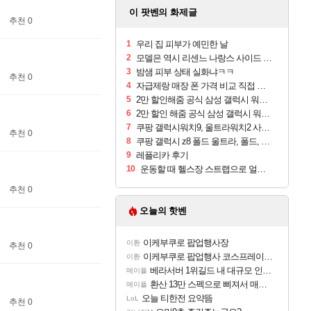
이 팟벤의 화제글
추천 0
1
우리 집 피부가 예민한 날
2
모델은 역시 리센느 나랑스 사이드 1.25L 1박스
3
밤샘 피부 상태 실화냐ㅋㅋ
추천 0
4
자급제랑 매장 폰 가격 비교 직접 안가도 되네요
5
2만 할인해줌 공식 삼성 갤럭시 워치9 크림, 40mm, 블루투스
6
2만 할인 해줌 공식 삼성 갤럭시 워치9 실버, 44mm, 블루투스
7
쿠팡 갤럭시워치9, 울트라워치2 사전구매 혜택 받아보세요
추천 0
8
쿠팡 갤럭시 z8 폴드 울트라, 폴드, 플립 사전예약
9
레플리카 후기
10
운동할 때 헬스장 스트랩으로 얼굴 만졌다가 볼 뒤집어짐
추천 0
오늘의 핫벤
이케부쿠로 팝업행사장
이환
추천 0
이케부쿠로 팝업행사 코스프레이어들!!
이환
베라서버 1위길드 내 대규모 인원이탈종용 추정사건
메이플
환산 13만 스펙으로 삐져서 매주 수로 10만점 치고있으면 ㅋㅋ
메이플
오늘 티한전 요약뜸
LoL
추천 0