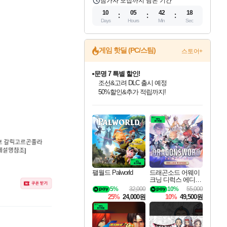
참가자 모집까지 남은 기간
10
05
42
17
Days
Hours
Min
Sec
게임 핫딜 (PC/스팀)
스토어+
문명 7 특별 할인!
조선&고려 DLC 출시 예정
50%할인&추가 적립까지!
인벤게임즈 8월 특별 할인!
드래곤소드: 어웨이크닝 입점!
마블 투혼 파이팅 소울즈 정식출시!
귀무자: 검의 길 예약 판매 중!
비스트 오브 리인카네이션 정식 출시!
커세어 코브 출시 기념 할인!
더 렐릭 퍼스트 가디언 정식 출시
베데스다 40주년 기념 할인 중!
캡콤 프렌차이즈 할인 진행 중!
캡콤 일부 상품 상시 할인
스타워즈 은하계 레이서
로블록스 기프트 카드 공식 입점
인기 퍼블리셔 모음!
스팀으로 만나는 드래곤소드!
마블 히어로 총 출동&화려한 격투!
10% 할인과
게임프릭 신작 IP
해적'섬'을 발전시키자!
설화x하드코어 액션!
베데스다의 명작들을
몬헌, 바하 등 인기 IP를
몬헌 와일즈 & 드래곤즈 도그마2
인벤게임즈에서 10% 추가 적립
Robux를 가장 안전하고
최대 90% 할인가를 만나보세요!
네이버혜택과 함께 만나보세요!
네이버 포인트 혜택까지!
이니&베니 혜택까지!
네이버 혜택가와 함께 예약하세요!
할인&네이버혜택으로 만나보세요!
네이버페이 혜택과 만나보세요!
40주년 프로모션으로 만나보세요!
할인가에 만나보세요!
일부 에디션 상시 할인!
혜택으로 예약 판매 중
편안하게 충전하세요
팰월드 Palworld
드래곤소드 어웨이
크닝 디럭스 에디션
DragonSword Awake
5%
32,000
10%
55,000
ning Deluxe Edition
25%
24,000원
10%
49,500원