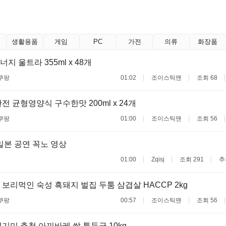
생활용품
게임
PC
가전
의류
화장품
 울트라 355ml x 48개
쿠팡
01:02
조이스틱맨
조회 68
전 균형영양식 구수한맛 200ml x 24개
쿠팡
01:00
조이스틱맨
조회 56
일본 공연 꼭노 영상
01:00
Zqisj
조회 291
추
보리먹인 숙성 흑돼지 벌집 두툼 삼겹살 HACCP 2kg
쿠팡
00:57
조이스틱맨
조회 56
기미 추청 아끼바레 쌀 특등급 10kg