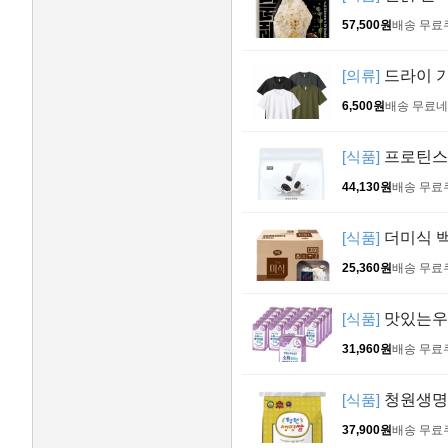
57,500원
배송 무료
[의류]
드라이 기
6,500원
배송 무료
네
[식품]
프로틴스토
44,130원
배송 무료
[식품]
더미식 백미
25,360원
배송 무료
[식품]
맛있는우유
31,960원
배송 무료
[식품]
청원생명농
37,900원
배송 무료