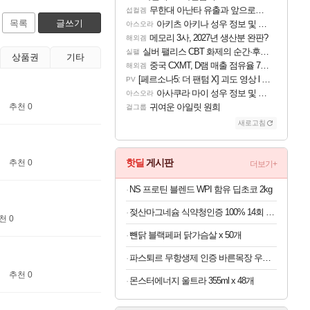
무한대 아난타 유출과 앞으로의 예상 (루머)
섭컬겜
목록
글쓰기
아키츠 아키나 성우 정보 및 주요 필모
아스오라
메모리 3사, 2027년 생산분 완판?
해외겜
실버 팰리스 CBT 화제의 순간·후기 모음
실팰
상품권
기타
중국 CXMT, D램 매출 점유율 7%…글로벌 4위로 부상
해외겜
[페르소나5: 더 팬텀 X] 괴도 영상 l 타카마키 안·댄싱 스타
PV
아사쿠라 마이 성우 정보 및 주요 필모
아스오라
추천 0
귀여운 아일릿 원희
걸그룹
새로고침
핫딜
게시판
추천 0
더보기+
NS 프로틴 블렌드 WPI 함유 딥초코 2kg
젖산마그네슘 식약청인증 100% 14회 x 6박스
천 0
뺀닭 블랙페퍼 닭가슴살 x 50개
파스퇴르 무항생제 인증 바른목장 우유 125ml x 24개
추천 0
몬스터에너지 울트라 355ml x 48개