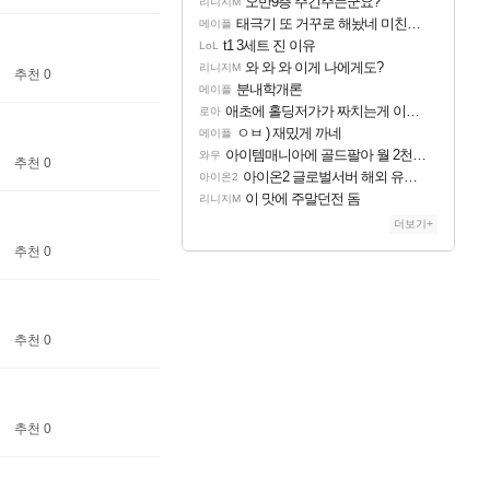
오만9층 주긴주는군요?
리니지M
태극기 또 거꾸로 해놨네 미친것들 ㅋㅋㅋ
메이플
t1 3세트 진 이유
LoL
와 와 와 이게 나에게도?
리니지M
추천 0
분내학개론
메이플
애초에 홀딩저가가 짜치는게 이거임 ㅋㅋ
로아
ㅇㅂ ) 재밌게 까네
메이플
아이템매니아에 골드팔아 월 2천만원 넘게 버는 인간 있던데
와우
추천 0
아이온2 글로벌서버 해외 유저 반응
아이온2
이 맛에 주말던전 돔
리니지M
더보기+
추천 0
추천 0
추천 0