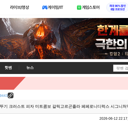
최대 90% 할인
라이브/영상
게이밍/IT
게임스토어
8월 프로모션
핫벤
뉴스
/29443
2] 오뚜기 크러스트 피자 미트콤보 갈릭고르곤졸라 페페로니디럭스 시그니
2026-06-12 22:17