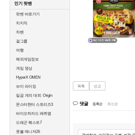
인기 팟벤
팟벤 바로가기
치지직
차벤
걸그룹
여행
해외게임정보
게임 영상
HyperX OMEN
브이 라이징
목록
신고
일곱 개의 대죄: Origin
댓글
등록순
|
최신순
몬스터헌터 스토리즈3
바이오하자드 레퀴엠
드래곤 퀘스트7
풋볼 매니저26