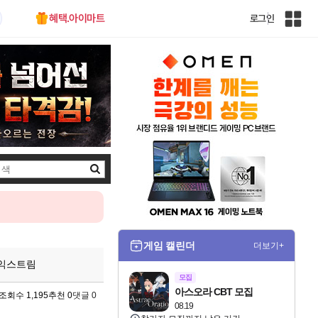
혜택.아이마트
로그인
인
벤
전
체
사
이
트
맵
검
색
게임 캘린더
더보기+
처익스트림
모집
아스오라 CBT 모집
조회수 1,195
추천 0
댓글 0
08.19