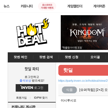
로스트아크
뉴스
커뮤니티
게임캘린더
게이머존
기대평 이벤트
팟벤 메인
팟벤 검색
팟벤 신청
오이갤
핫딜 파티
핫딜
로그인하고
출석보상
받으세요!
https://party.inven.co.kr/hotdeal/view
로그인
식품
[슈퍼적립] [2+
회원가입
ID/PW 찾기
이시루시오
커뮤니티 게시판