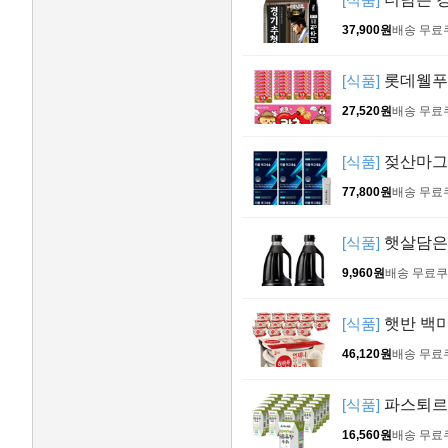
37,900원
배송 무료
[식품]
롯데웰푸드 
27,520원
배송 무료
[식품]
젖산마그네
77,800원
배송 무료
[식품]
햇살담은 
9,960원
배송 무료
쿠
[식품]
햇반 백미밥
46,120원
배송 무료
[식품]
파스퇴르 
16,560원
배송 무료