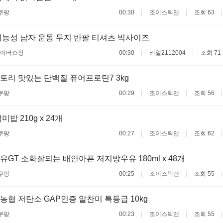
쿠팡
00:30
조이스틱맨
조회 63
능성 남자 운동 무지 반팔 티셔츠 빅사이즈
이버쇼핑
00:30
리얼2112004
조회 71
리 맛있는 단백질 퓨어프로틴7 3kg
쿠팡
00:29
조이스틱맨
조회 56
밥 210g x 24개
쿠팡
00:27
조이스틱맨
조회 62
GT 소화잘되는 배안아픈 저지방우유 180ml x 48개
쿠팡
00:25
조이스틱맨
조회 55
협 저탄소 GAP인증 알찬미 특등급 10kg
쿠팡
00:23
조이스틱맨
조회 55