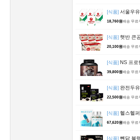
[식품]
서울우유 멸
18,760원
배송 무료
[식품]
햇반 큰공기
20,100원
배송 무료
[식품]
NS 프로틴
39,800원
배송 무료
[식품]
완전두유 
22,500원
배송 무료
[식품]
헬스헬퍼 
67,620원
배송 무료
[식품]
뺀닭 블랙