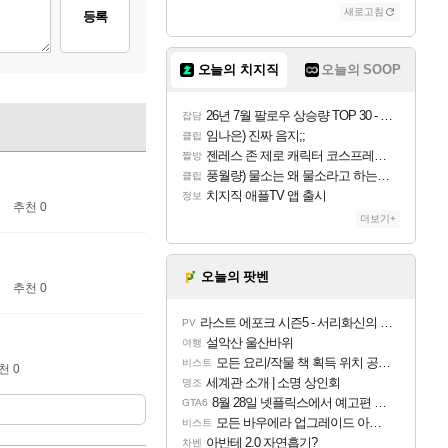
새로고침
등록
오늘의 치지직
오늘의 SOOP
26년 7월 팔로우 상승량 TOP 30 - 월간 치지직
잡담
임나은) 진짜 음지;;
클립
젠레스 존 제로 캐릭터 코스프레한 꽁주
짤방
풍월량) 물소는 왜 물소라고 하는거야? 아! 그만 ㅋㅋ 알았어 ㅋㅋ
클립
치지직 애플TV 앱 출시
정보
추천 0
더보기+
오늘의 팟벤
추천 0
라스트 에포크 시즌5 - 서리화신의 분노 티저
PV
설악산 울산바위
여행
모든 요리/작물 책 획득 위치 공략 (36개) - 미식가 도전과제
비스트
천 0
세계관 소개 | 소명 상인회
명조
8월 28일 넷플릭스에서 예고편 공개 예정
GTA6
모든 바우에라 업그레이드 아이템 획득 위치 공략 (89개)
비스트
아반테 2.0 자연흡기?
차벤