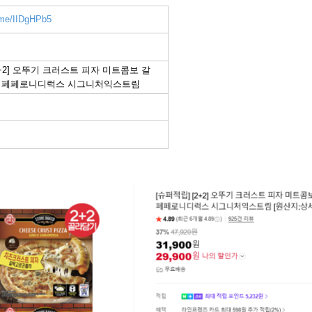
r.me/IIDgHPb5
2+2] 오뚜기 크러스트 피자 미트콤보 갈
 페페로니디럭스 시그니처익스트림