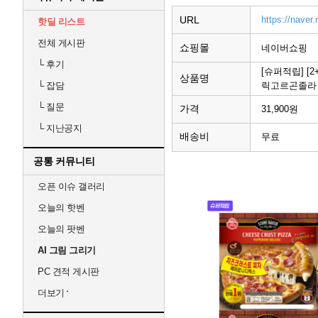
URL
https://nave
핫딜 리스트
전체 게시판
쇼핑몰
네이버쇼핑
└
후기
[슈퍼적립] [
상품명
릭고르곤졸라
└
잡담
└
질문
가격
31,900원
└
지난공지
배송비
무료
공통 커뮤니티
오픈 이슈 갤러리
오늘의 핫벤
오늘의 팟벤
AI 그림 그리기
PC 견적 게시판
더보기