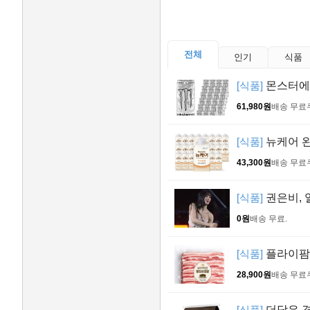
전체
인기
식품
[식품]
몬스터에너지
61,980원
배송 무료
[식품]
뉴케어 완
43,300원
배송 무료
[식품]
권은비, 
0원
배송 무료
.
[식품]
플라이팜 
28,900원
배송 무료
[식품]
더담은 경