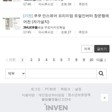
17:46
이시루시오
조회 38
추천 0
[가전]
쿠쿠 인스퓨어 프리미엄 듀얼인버터 창문형에
어컨 (자가설치)
394,839원
배송 무료
카카오톡딜
17:45
이시루시오
조회 27
추천 0
목록
글쓰기
이전
1
2
3
4
5
6
7
8
9
10
다음
로그인
PC화면
퀵링크
설정
청소년보호정책
이용약관
개인정보처리방침
▲
불법촬영물신고안내
(주)
인