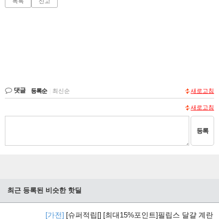
목록
신고
댓글
등록순
|
최신순
새로고침
새로고침
등록
최근 등록된 비슷한 핫딜
[가전]
[슈퍼적립[] [최대15%포인트]필립스 달걀 계란