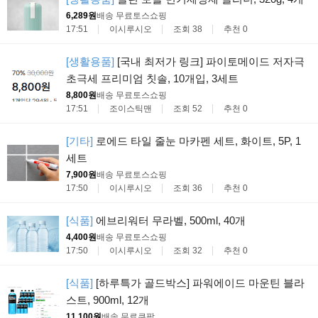
6,289원
배송 무료
토스쇼핑
17:51
이시루시오
조회 38
추천 0
[생활용품]
[국내 최저가 링크] 파이토메이드 저자극
초극세 프리미엄 칫솔, 10개입, 3세트
8,800원
배송 무료
토스쇼핑
17:51
조이스틱맨
조회 52
추천 0
[기타]
로에드 타일 줄눈 마카펜 세트, 화이트, 5P, 1
세트
7,900원
배송 무료
토스쇼핑
17:50
이시루시오
조회 36
추천 0
[식품]
에브리워터 무라벨, 500ml, 40개
4,400원
배송 무료
토스쇼핑
17:50
이시루시오
조회 32
추천 0
[식품]
[하루특가 골드박스] 파워에이드 마운틴 블라
스트, 900ml, 12개
11,100원
배송 무료
쿠팡