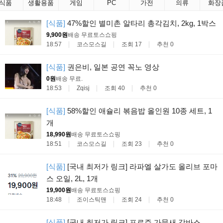
식품
생활용품
게임
PC
가전
의류
화장
[식품]
47%할인 별미촌 알타리 총각김치, 2kg, 1박스
9,900원
배송 무료
토스쇼핑
18:57
코스모스길
조회 17
추천 0
[식품]
권은비, 일본 공연 꼭노 영상
0원
배송 무료
.
18:53
Zqisj
조회 40
추천 0
[식품]
58%할인 애슐리 볶음밥 올인원 10종 세트, 1
개
18,990원
배송 무료
토스쇼핑
18:51
코스모스길
조회 23
추천 0
[식품]
[국내 최저가 링크] 라파엘 살가도 올리브 포마
스 오일, 2L, 1개
19,900원
배송 무료
토스쇼핑
18:48
조이스틱맨
조회 24
추천 0
[식품]
[국내 최저가 링크] 프로즌 가문새 감바스,