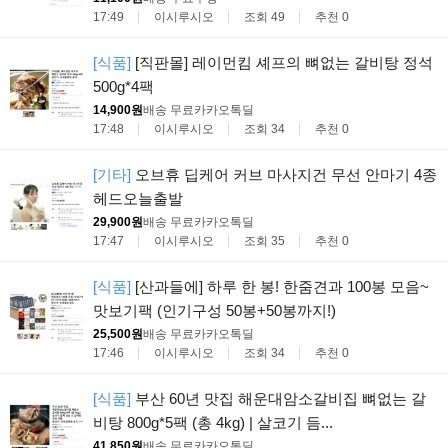
17:49
이시루시오
조회 49
추천 0
[식품]
[직판몰] 레이먼킴 셰프의 뼈없는 갈비탕 정석
500g*4팩
14,900원
배송 무료
카카오톡딜
17:48
이시루시오
조회 34
추천 0
[기타]
오브휴 딥케어 커브 마사지건 무선 안마기 4종
헤드오늘출발
29,900원
배송 무료
카카오톡딜
17:47
이시루시오
조회 35
추천 0
[식품]
[산과들에] 하루 한 봉! 한줌견과 100봉 모음~
맛보기팩 (인기구성 50봉+50봉까지!)
25,500원
배송 무료
카카오톡딜
17:46
이시루시오
조회 34
추천 0
[식품]
부산 60년 맛집 해운대암소갈비집 뼈없는 갈
비탕 800g*5팩 (총 4kg) | 살코기 듬...
41,850원
배송 무료
카카오톡딜