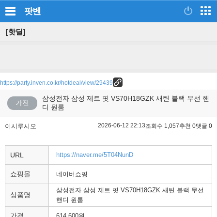
팟벤
[핫딜]
https://party.inven.co.kr/hotdeal/view/29439
삼성전자 삼성 제트 핏 VS70H18GZK 새틴 블랙 무선 핸
가전
디 원룸
2026-06-12 22:13
이시루시오
조회수 1,057
추천 0
댓글 0
URL
https://naver.me/5T04NunD
쇼핑몰
네이버쇼핑
삼성전자 삼성 제트 핏 VS70H18GZK 새틴 블랙 무선
상품명
핸디 원룸
가격
614,600원