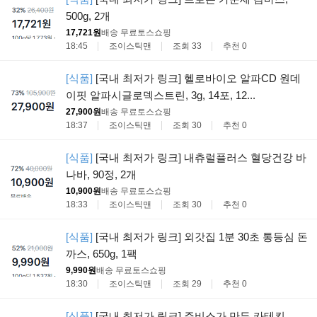
500g, 2개
17,721원
배송 무료
토스쇼핑
18:45
조이스틱맨
조회 33
추천 0
[식품]
[국내 최저가 링크] 헬로바이오 알파CD 원데
이핏 알파시글로덱스트린, 3g, 14포, 12...
27,900원
배송 무료
토스쇼핑
18:37
조이스틱맨
조회 30
추천 0
[식품]
[국내 최저가 링크] 내츄럴플러스 혈당건강 바
나바, 90정, 2개
10,900원
배송 무료
토스쇼핑
18:33
조이스틱맨
조회 30
추천 0
[식품]
[국내 최저가 링크] 외갓집 1분 30초 통등심 돈
까스, 650g, 1팩
9,990원
배송 무료
토스쇼핑
18:30
조이스틱맨
조회 29
추천 0
[식품]
[국내 최저가 링크] 쥬비스가 만든 카테킨