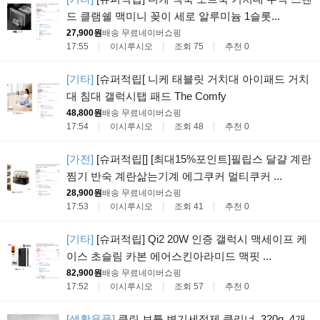
드 클램쉘 맥미니 꽂이 세로 알루미늄 1슬롯...
27,900원
배송 무료
네이버쇼핑
17:55
이시루시오
조회 75
추천 0
[기타]
[슈퍼적립[ 니케 태블릿 거치대 아이패드 거치
대 침대 갤럭시탭 패드 The Comfy
48,800원
배송 무료
네이버쇼핑
17:54
이시루시오
조회 48
추천 0
[가전]
[슈퍼적립[] [최대15%포인트]필립스 달걀 계란
찜기 반숙 계란삶는기계 에그쿠커 멀티쿠커 ...
28,900원
배송 무료
네이버쇼핑
17:53
이시루시오
조회 41
추천 0
[기타]
[슈퍼적립] Qi2 20W 인증 갤럭시 맥세이프 케
이스 초슬림 카본 에어스킨아라미드 맥핏 ...
82,900원
배송 무료
네이버쇼핑
17:52
이시루시오
조회 57
추천 0
[생활용품]
클린 보틀 변기세정제 클리너, 320g, 4개