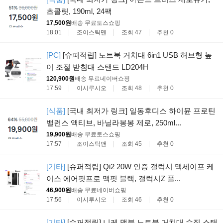
초콜릿, 190ml, 24팩
17,500원
배송 무료
토스쇼핑
18:01
조이스틱맨
조회 47
추천 0
[PC]
[슈퍼적립] 노트북 거치대 6in1 USB 허브형 높
이 조절 받침대 스탠드 LD204H
120,900원
배송 무료
네이버쇼핑
17:59
이시루시오
조회 48
추천 0
[식품]
[국내 최저가 링크] 일동후디스 하이뮨 프로틴
밸런스 액티브, 바닐라봉봉 제로, 250ml...
19,900원
배송 무료
토스쇼핑
17:57
조이스틱맨
조회 45
추천 0
[기타]
[슈퍼적립] Qi2 20W 인증 갤럭시 맥세이프 케
이스 에어핏프로 맥핏 블랙, 갤럭시Z 폴...
46,900원
배송 무료
네이버쇼핑
17:56
이시루시오
조회 46
추천 0
[기타]
[슈퍼적립] 니케 맥북 노트북 거치대 수직 스탠