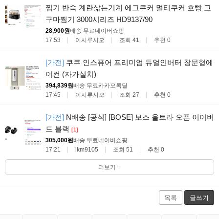
찜기 반숙 계란삶는기계 에그쿠커 멀티쿠커 호빵 고
구마찜기 3000시리즈 HD9137/90
28,900원
배송 무료
네이버쇼핑
17:53
이시루시오
조회 41
추천 0
[가전]
쿠쿠 인스퓨어 프리미엄 듀얼인버터 창문형에
어컨 (자가설치)
394,839원
배송 무료
카카오톡딜
17:45
이시루시오
조회 27
추천 0
[가전]
N배송 [공식] [BOSE] 보스 울트라 오픈 이어버
드 블랙
[1]
305,000원
배송 무료
네이버쇼핑
17:21
lkm9105
조회 51
추천 0
더보기 +
목록
글쓰기