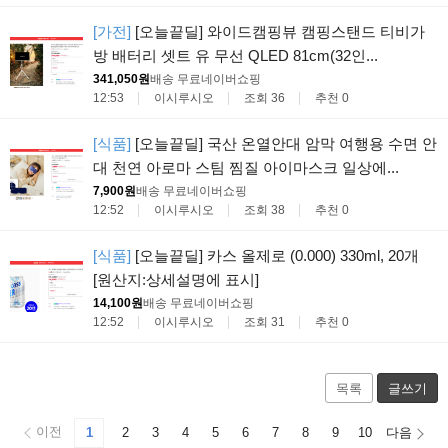
[가전]
[오늘끝딜] 와이드캠핑뷰 캠핑스탠드 티비가
방 배터리 셋트 유 무선 QLED 81cm(32인...
341,050원
배송 무료
네이버쇼핑
12:53
이시루시오
조회 36
추천 0
[식품]
[오늘끝딜] 국산 온열안대 암막 여행용 수면 안
대 천연 아로마 스팀 찜질 아이마스크 일상에...
7,900원
배송 무료
네이버쇼핑
12:52
이시루시오
조회 38
추천 0
[식품]
[오늘끝딜] 카스 올제로 (0.000) 330ml, 20개
[원산지:상세설명에 표시]
14,100원
배송 무료
네이버쇼핑
12:52
이시루시오
조회 31
추천 0
목록
글쓰기
이전
1
2
3
4
5
6
7
8
9
10
다음