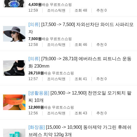
4,430원
배송 무료
토스쇼핑
12:59
조이스틱맨
조회 48
추천 0
[의류]
[17,500 -> 7,500] 자외선차단 와이드 사파리모
자
7,500원
배송 무료
토스쇼핑
12:58
조이스틱맨
조회 46
추천 0
[의류]
[79,000 -> 28,710] 에버라스트 피트니스 운동
화 230mm
28,710원
배송 무료
토스쇼핑
12:57
조이스틱맨
조회 41
추천 0
[생활용품]
[20,900 -> 12,900] 천연오일 모기퇴치 팔
찌 10개
12,900원
배송 무료
토스쇼핑
12:56
조이스틱맨
조회 43
추천 0
[화장품]
[15,000 -> 10,900] 동아제약 가그린 후레쉬
브레스 치약 120g 3개