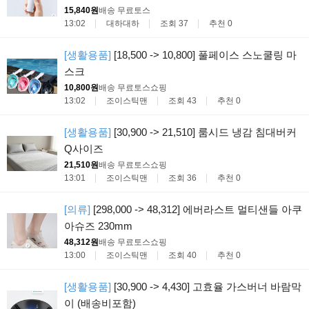
15,840원
배송 무료
토스
13:02
대하대하
조회 37
추천 0
[생활용품]
[18,500 -> 10,800] 풀페이스 스노쿨링 마
스크
10,800원
배송 무료
토스쇼핑
13:02
조이스틱맨
조회 43
추천 0
[생활용품]
[30,900 -> 21,510] 룸시드 냉감 침대버커
Q사이즈
21,510원
배송 무료
토스쇼핑
13:01
조이스틱맨
조회 36
추천 0
[의류]
[298,000 -> 48,312] 에버라스트 멀티샌들 아쿠
아슈즈 230mm
48,312원
배송 무료
토스쇼핑
13:00
조이스틱맨
조회 40
추천 0
[생활용품]
[30,900 -> 4,430] 고효율 가스버너 바람막
이 (배송비포함)