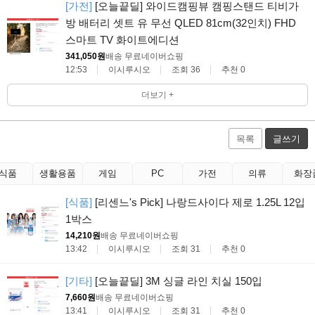
[가전]
[오늘끝딜] 와이드캠핑뷰 캠핑스탠드 티비가
방 배터리 셋트 유 무선 QLED 81cm(32인치) FHD
스마트 TV 화이트에디션
341,050원
배송 무료
네이버쇼핑
12:53
이시루시오
조회 36
추천 0
더보기 +
목록
글쓰기
식품
생활용품
게임
PC
가전
의류
화장
[식품]
[리센느's Pick] 나랑드사이다 제로 1.25L 12입
1박스
14,210원
배송 무료
네이버쇼핑
13:42
이시루시오
조회 31
추천 0
[기타]
[오늘끝딜] 3M 싱글 라인 치실 150입
7,660원
배송 무료
네이버쇼핑
13:41
이시루시오
조회 31
추천 0