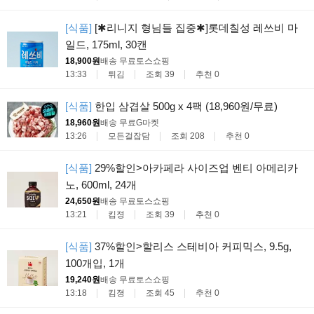
[식품]
[✱리니지 형님들 집중✱]롯데칠성 레쓰비 마
일드, 175ml, 30캔
18,900원
배송 무료
토스쇼핑
13:33
튀김
조회 39
추천 0
[식품]
한입 삼겹살 500g x 4팩 (18,960원/무료)
18,960원
배송 무료
G마켓
13:26
모든걸잡담
조회 208
추천 0
[식품]
29%할인>아카페라 사이즈업 벤티 아메리카
노, 600ml, 24개
24,650원
배송 무료
토스쇼핑
13:21
킴졍
조회 39
추천 0
[식품]
37%할인>할리스 스테비아 커피믹스, 9.5g,
100개입, 1개
19,240원
배송 무료
토스쇼핑
13:18
킴졍
조회 45
추천 0