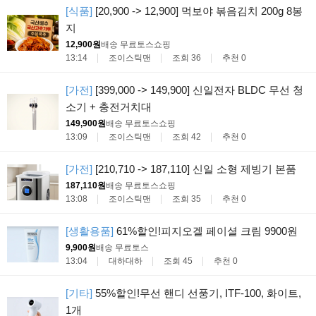
[식품]
[20,900 -> 12,900] 먹보야 볶음김치 200g 8봉
지
12,900원
배송 무료
토스쇼핑
13:14
조이스틱맨
조회 36
추천 0
[가전]
[399,000 -> 149,900] 신일전자 BLDC 무선 청
소기 + 충전거치대
149,900원
배송 무료
토스쇼핑
13:09
조이스틱맨
조회 42
추천 0
[가전]
[210,710 -> 187,110] 신일 소형 제빙기 본품
187,110원
배송 무료
토스쇼핑
13:08
조이스틱맨
조회 35
추천 0
[생활용품]
61%할인!피지오겔 페이셜 크림 9900원
9,900원
배송 무료
토스
13:04
대하대하
조회 45
추천 0
[기타]
55%할인!무선 핸디 선풍기, ITF-100, 화이트,
1개