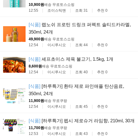
10,900원
배송 무료
토스쇼핑
12:55
조이스틱맨
조회 31
추천 0
[식품]
랩노쉬 프로틴 드링크 퍼펙트 솔티드카라멜,
350ml, 24개
49,900원
배송 무료
토스쇼핑
12:54
이시루시오
조회 44
추천 0
[식품]
셰프초이스 제육 불고기, 1.5kg, 1개
8,600원
배송 무료
토스쇼핑
12:54
이시루시오
조회 40
추천 0
[식품]
[하루특가] 환타 제로 파인애플 탄산음료,
350ml, 24개
11,900원
배송 무료
쿠팡
12:54
이시루시오
조회 45
추천 0
[식품]
[하루특가] 펩시 제로슈거 라임향, 210ml, 30개
11,700원
배송 무료
쿠팡
12:53
이시루시오
조회 43
추천 0