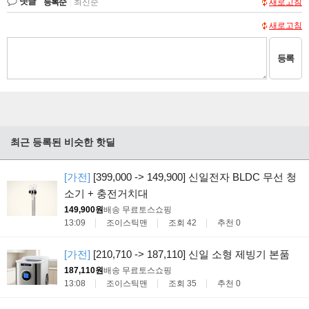
댓글
등록순
|
최신순
새로고침
새로고침
등록
최근 등록된 비슷한 핫딜
[가전]
[399,000 -> 149,900] 신일전자 BLDC 무선 청
소기 + 충전거치대
149,900원
배송 무료
토스쇼핑
13:09
조이스틱맨
조회 42
추천 0
[가전]
[210,710 -> 187,110] 신일 소형 제빙기 본품
187,110원
배송 무료
토스쇼핑
13:08
조이스틱맨
조회 35
추천 0