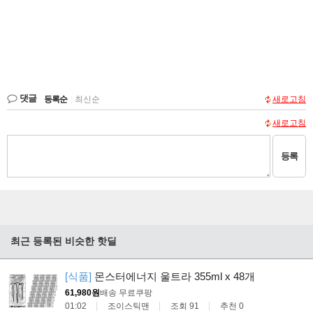
댓글
등록순
|
최신순
새로고침
새로고침
등록
최근 등록된 비슷한 핫딜
[식품]
몬스터에너지 울트라 355ml x 48개
61,980원
배송 무료
쿠팡
01:02
조이스틱맨
조회 91
추천 0