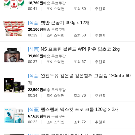
18,760원
배송 무료
쿠팡
00:41
조이스틱맨
조회 80
추천 0
[식품]
햇반 큰공기 300g x 12개
20,100원
배송 무료
쿠팡
00:39
조이스틱맨
조회 68
추천 0
[식품]
NS 프로틴 블렌드 WPI 함유 딥초코 2kg
39,800원
배송 무료
쿠팡
00:37
조이스틱맨
조회 67
추천 0
[식품]
완전두유 검은콩 검은참깨 고칼슘 190ml x 60
개
22,500원
배송 무료
쿠팡
00:34
조이스틱맨
조회 76
추천 0
[식품]
헬스헬퍼 맥스컷 프로 크롬 120정 x 2개
67,620원
배송 무료
쿠팡
00:32
조이스틱맨
조회 72
추천 0