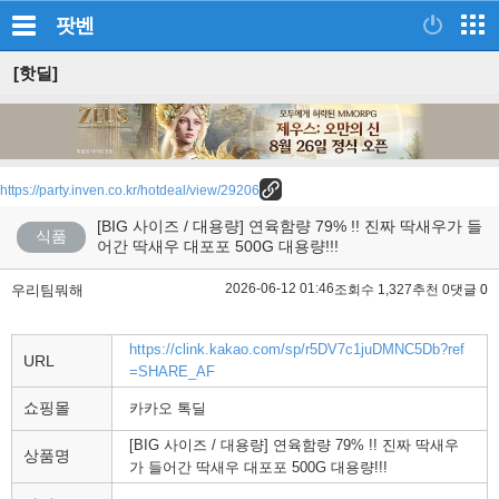
팟벤
[핫딜]
https://party.inven.co.kr/hotdeal/view/29206
[BIG 사이즈 / 대용량] 연육함량 79% !! 진짜 딱새우가 들
식품
어간 딱새우 대포포 500G 대용량!!!
2026-06-12 01:46
우리팀뭐해
조회수 1,327
추천 0
댓글 0
https://clink.kakao.com/sp/r5DV7c1juDMNC5Db?ref
URL
=SHARE_AF
쇼핑몰
카카오 톡딜
[BIG 사이즈 / 대용량] 연육함량 79% !! 진짜 딱새우
상품명
가 들어간 딱새우 대포포 500G 대용량!!!