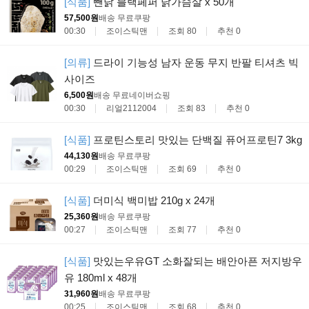
[식품]
뺀닭 블랙페퍼 닭가슴살 x 50개
57,500원
배송 무료
쿠팡
00:30
조이스틱맨
조회 80
추천 0
[의류]
드라이 기능성 남자 운동 무지 반팔 티셔츠 빅
사이즈
6,500원
배송 무료
네이버쇼핑
00:30
리얼2112004
조회 83
추천 0
[식품]
프로틴스토리 맛있는 단백질 퓨어프로틴7 3kg
44,130원
배송 무료
쿠팡
00:29
조이스틱맨
조회 69
추천 0
[식품]
더미식 백미밥 210g x 24개
25,360원
배송 무료
쿠팡
00:27
조이스틱맨
조회 77
추천 0
[식품]
맛있는우유GT 소화잘되는 배안아픈 저지방우
유 180ml x 48개
31,960원
배송 무료
쿠팡
00:25
조이스틱맨
조회 68
추천 0