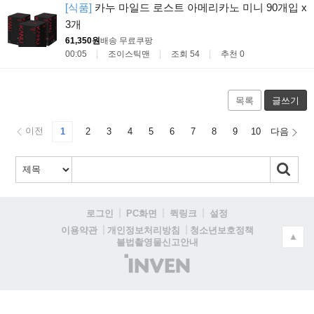
[식품]
카누 마일드 로스트 아메리카노 미니 90개입 x
3개
61,350원
배송 무료
쿠팡
00:05
조이스틱맨
조회 54
추천 0
목록
글쓰기
이전
1
2
3
4
5
6
7
8
9
10
다음
로그인
PC화면
퀵링크
설정
청소년보호정책
이용약관
개인정보처리방침
▲
불법촬영물신고안내
(주)
인
벤