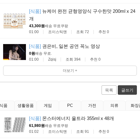
[식품]
뉴케어 완전 균형영양식 구수한맛 200ml x 24
개
43,300원
배송 무료
쿠팡
01:00
조이스틱맨
조회 72
추천 0
[식품]
권은비, 일본 공연 꼭노 영상
0원
배송 무료
.
01:00
Zqisj
조회 394
추천 0
더보기 +
목록
글쓰기
식품
생활용품
게임
PC
가전
의류
화장
[식품]
몬스터에너지 울트라 355ml x 48개
61,980원
배송 무료
쿠팡
01:02
조이스틱맨
조회 91
추천 0