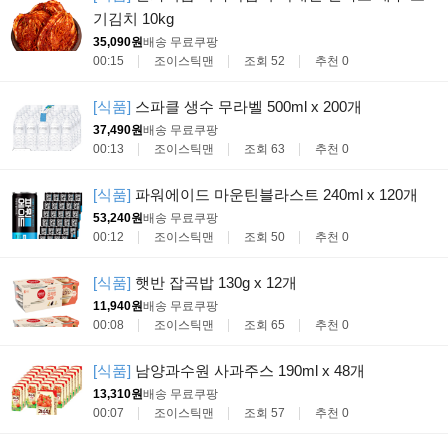
기김치 10kg
35,090원
배송 무료
쿠팡
00:15
조이스틱맨
조회 52
추천 0
[식품]
스파클 생수 무라벨 500ml x 200개
37,490원
배송 무료
쿠팡
00:13
조이스틱맨
조회 63
추천 0
[식품]
파워에이드 마운틴블라스트 240ml x 120개
53,240원
배송 무료
쿠팡
00:12
조이스틱맨
조회 50
추천 0
[식품]
햇반 잡곡밥 130g x 12개
11,940원
배송 무료
쿠팡
00:08
조이스틱맨
조회 65
추천 0
[식품]
남양과수원 사과주스 190ml x 48개
13,310원
배송 무료
쿠팡
00:07
조이스틱맨
조회 57
추천 0