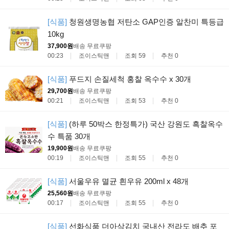
[식품]
청원생명농협 저탄소 GAP인증 알찬미 특등급
10kg
37,900원
배송 무료
쿠팡
00:23
조이스틱맨
조회 59
추천 0
[식품]
푸드지 손질세척 홍찰 옥수수 x 30개
29,700원
배송 무료
쿠팡
00:21
조이스틱맨
조회 53
추천 0
[식품]
(하루 50박스 한정특가) 국산 강원도 흑찰옥수
수 특품 30개
19,900원
배송 무료
쿠팡
00:19
조이스틱맨
조회 55
추천 0
[식품]
서울우유 멸균 흰우유 200ml x 48개
25,560원
배송 무료
쿠팡
00:17
조이스틱맨
조회 55
추천 0
[식품]
선화식품 더아삭김치 국내산 전라도 배추 포