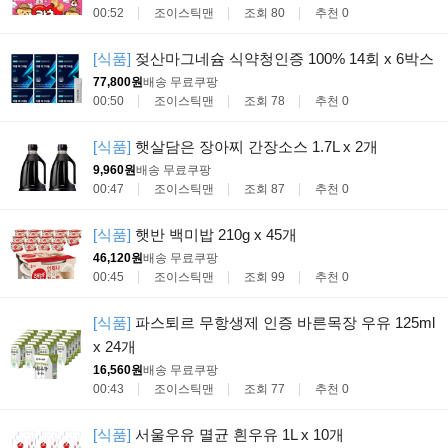
00:52
조이스틱맨
조회 80
추천 0
[식품]
젖산마그네슘 식약청인증 100% 14회 x 6박스
77,800원
배송 무료
쿠팡
00:50
조이스틱맨
조회 78
추천 0
[식품]
햇살담은 장아찌 간장소스 1.7L x 2개
9,960원
배송 무료
쿠팡
00:47
조이스틱맨
조회 87
추천 0
[식품]
햇반 백미밥 210g x 45개
46,120원
배송 무료
쿠팡
00:45
조이스틱맨
조회 99
추천 0
[식품]
파스퇴르 무항생제 인증 바른목장 우유 125ml
x 24개
16,560원
배송 무료
쿠팡
00:43
조이스틱맨
조회 77
추천 0
[식품]
서울우유 멸균 흰우유 1L x 10개