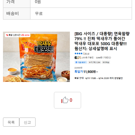
가격
0원
배송비
무료
0
목록
신고