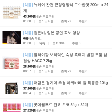
[식품]
뉴케어 완전 균형영양식 구수한맛 200ml x 24
개
43,300원
배송 무료
쿠팡
01:00
조이스틱맨
조회 72
추천 0
[식품]
권은비, 일본 공연 꼭노 영상
0원
배송 무료
.
01:00
Zqisj
조회 394
추천 0
[식품]
플라이팜 보리먹인 숙성 흑돼지 벌집 두툼 삼
겹살 HACCP 2kg
28,900원
배송 무료
쿠팡
00:57
조이스틱맨
조회 79
추천 0
[식품]
더담은 경기미 추청 아끼바레 쌀 특등급 10kg
37,900원
배송 무료
쿠팡
00:54
조이스틱맨
조회 80
추천 0
[식품]
롯데웰푸드 칸쵸 초코 54g x 32개
27,520원
배송 무료
쿠팡