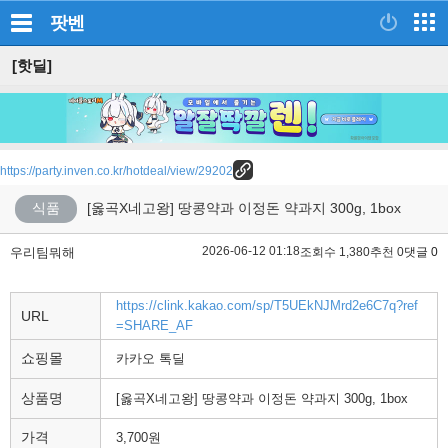
팟벤
[핫딜]
https://party.inven.co.kr/hotdeal/view/29202
식품
[옳곡X네고왕] 땅콩약과 이정돈 약과지 300g, 1box
2026-06-12 01:18
우리팀뭐해
조회수 1,380
추천 0
댓글 0
https://clink.kakao.com/sp/T5UEkNJMrd2e6C7q?ref
URL
=SHARE_AF
쇼핑몰
카카오 톡딜
상품명
[옳곡X네고왕] 땅콩약과 이정돈 약과지 300g, 1box
가격
3,700원