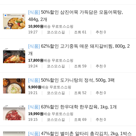
[식품]
50%할인 삼진어묵 가득담은 모둠어묵탕,
484g, 2개
10,900원
배송 무료
토스쇼핑
19:27
코스모스길
조회 61
추천 0
[식품]
62%할인 고기중독 매운 돼지갈비찜, 800g, 2
개
17,800원
배송 무료
토스쇼핑
19:24
코스모스길
조회 59
추천 0
[식품]
50%할인 도가니탕의 정석, 500g, 3팩
9,900원
배송 무료
토스쇼핑
19:21
코스모스길
조회 52
추천 0
[식품]
63%할인 한우대학 한우잡육, 1kg, 1개
19,990원
배송 무료
토스쇼핑
19:15
코스모스길
조회 69
추천 0
[식품]
47%할인 별미촌 알타리 총각김치, 2kg, 1박스