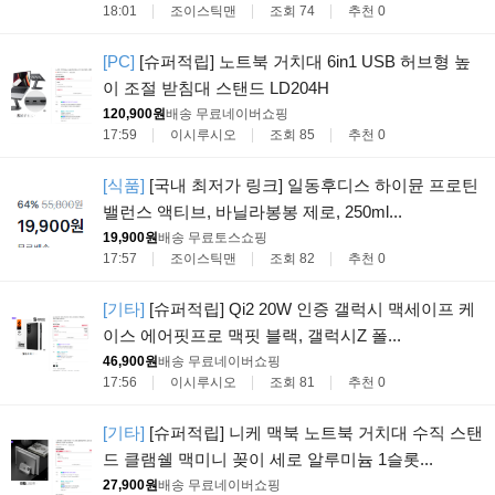
18:01
조이스틱맨
조회 74
추천 0
[PC]
[슈퍼적립] 노트북 거치대 6in1 USB 허브형 높
이 조절 받침대 스탠드 LD204H
120,900원
배송 무료
네이버쇼핑
17:59
이시루시오
조회 85
추천 0
[식품]
[국내 최저가 링크] 일동후디스 하이뮨 프로틴
밸런스 액티브, 바닐라봉봉 제로, 250ml...
19,900원
배송 무료
토스쇼핑
17:57
조이스틱맨
조회 82
추천 0
[기타]
[슈퍼적립] Qi2 20W 인증 갤럭시 맥세이프 케
이스 에어핏프로 맥핏 블랙, 갤럭시Z 폴...
46,900원
배송 무료
네이버쇼핑
17:56
이시루시오
조회 81
추천 0
[기타]
[슈퍼적립] 니케 맥북 노트북 거치대 수직 스탠
드 클램쉘 맥미니 꽂이 세로 알루미늄 1슬롯...
27,900원
배송 무료
네이버쇼핑