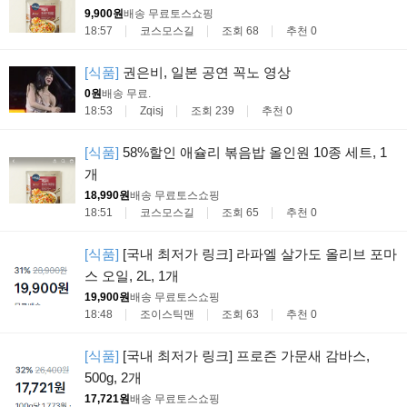
9,900원
배송 무료
토스쇼핑
18:57
코스모스길
조회 68
추천 0
[식품]
권은비, 일본 공연 꼭노 영상
0원
배송 무료
.
18:53
Zqisj
조회 239
추천 0
[식품]
58%할인 애슐리 볶음밥 올인원 10종 세트, 1
개
18,990원
배송 무료
토스쇼핑
18:51
코스모스길
조회 65
추천 0
[식품]
[국내 최저가 링크] 라파엘 살가도 올리브 포마
스 오일, 2L, 1개
19,900원
배송 무료
토스쇼핑
18:48
조이스틱맨
조회 63
추천 0
[식품]
[국내 최저가 링크] 프로즌 가문새 감바스,
500g, 2개
17,721원
배송 무료
토스쇼핑