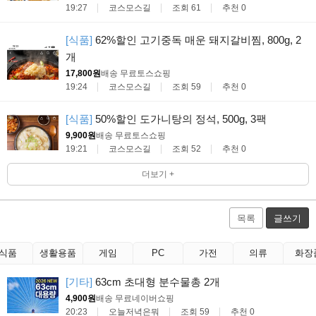
19:27
코스모스길
조회 61
추천 0
[식품]
62%할인 고기중독 매운 돼지갈비찜, 800g, 2
개
17,800원
배송 무료
토스쇼핑
19:24
코스모스길
조회 59
추천 0
[식품]
50%할인 도가니탕의 정석, 500g, 3팩
9,900원
배송 무료
토스쇼핑
19:21
코스모스길
조회 52
추천 0
더보기 +
목록
글쓰기
식품
생활용품
게임
PC
가전
의류
화장
[기타]
63cm 초대형 분수물총 2개
4,900원
배송 무료
네이버쇼핑
20:23
오늘저녁은뭐
조회 59
추천 0