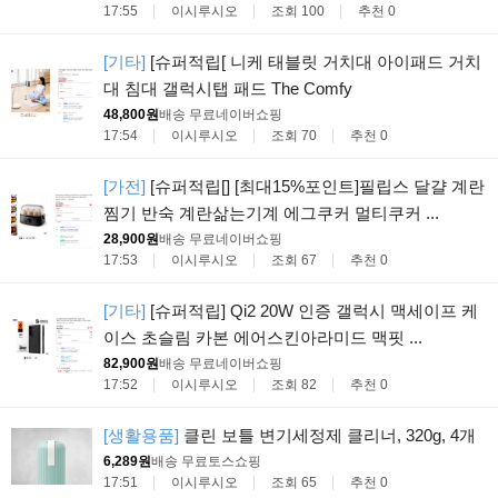
17:55
이시루시오
조회 100
추천 0
[기타]
[슈퍼적립[ 니케 태블릿 거치대 아이패드 거치
대 침대 갤럭시탭 패드 The Comfy
48,800원
배송 무료
네이버쇼핑
17:54
이시루시오
조회 70
추천 0
[가전]
[슈퍼적립[] [최대15%포인트]필립스 달걀 계란
찜기 반숙 계란삶는기계 에그쿠커 멀티쿠커 ...
28,900원
배송 무료
네이버쇼핑
17:53
이시루시오
조회 67
추천 0
[기타]
[슈퍼적립] Qi2 20W 인증 갤럭시 맥세이프 케
이스 초슬림 카본 에어스킨아라미드 맥핏 ...
82,900원
배송 무료
네이버쇼핑
17:52
이시루시오
조회 82
추천 0
[생활용품]
클린 보틀 변기세정제 클리너, 320g, 4개
6,289원
배송 무료
토스쇼핑
17:51
이시루시오
조회 65
추천 0