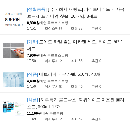
[생활용품]
[국내 최저가 링크] 파이토메이드 저자극
초극세 프리미엄 칫솔, 10개입, 3세트
8,800원
배송 무료
토스쇼핑
17:51
조이스틱맨
조회 77
추천 0
[기타]
로에드 타일 줄눈 마카펜 세트, 화이트, 5P, 1
세트
7,900원
배송 무료
토스쇼핑
17:50
이시루시오
조회 56
추천 0
[식품]
에브리워터 무라벨, 500ml, 40개
4,400원
배송 무료
토스쇼핑
17:50
이시루시오
조회 46
추천 0
[식품]
[하루특가 골드박스] 파워에이드 마운틴 블라
스트, 900ml, 12개
11,100원
배송 무료
쿠팡
17:49
이시루시오
조회 67
추천 0