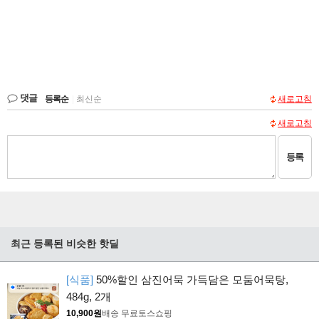
댓글
등록순
|
최신순
새로고침
새로고침
등록
최근 등록된 비슷한 핫딜
[식품]
50%할인 삼진어묵 가득담은 모둠어묵탕,
484g, 2개
10,900원
배송 무료
토스쇼핑