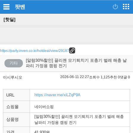
팟벤
[핫딜]
https://party.inven.co.kr/hotdeal/view/29187
[알람30%할인] 끌리젠 모기퇴치기 포충기 벌레 해충 날
기타
파리 가정용 캠핑 전기
2026-06-11 22:27
이시루시오
조회수 1,125
추천 0
댓글 0
URL
https://naver.me/xiLZqP9A
쇼핑몰
네이버쇼핑
[알람30%할인] 끌리젠 모기퇴치기 포충기 벌레 해충
상품명
날파리 가정용 캠핑 전기
가격
41,930원