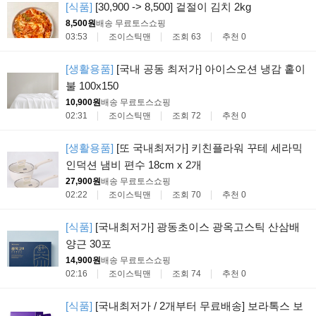
[식품]
[30,900 -> 8,500] 겉절이 김치 2kg
8,500원
배송 무료
토스쇼핑
03:53
조이스틱맨
조회 63
추천 0
[생활용품]
[국내 공동 최저가] 아이스오션 냉감 홑이
불 100x150
10,900원
배송 무료
토스쇼핑
02:31
조이스틱맨
조회 72
추천 0
[생활용품]
[또 국내최저가] 키친플라워 꾸테 세라믹
인덕션 냄비 편수 18cm x 2개
27,900원
배송 무료
토스쇼핑
02:22
조이스틱맨
조회 70
추천 0
[식품]
[국내최저가] 광동초이스 광옥고스틱 산삼배
양근 30포
14,900원
배송 무료
토스쇼핑
02:16
조이스틱맨
조회 74
추천 0
[식품]
[국내최저가 / 2개부터 무료배송] 보라톡스 보