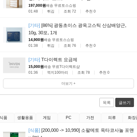
197,000원
배송 무료
토스쇼핑
01:48
튀김
조회 72
추천 0
[기타]
[86%] 광동초이스 광옥고스틱 산삼배양근,
10g, 30포, 1개
14,900원
배송 무료
토스쇼핑
01:38
튀김
조회 76
추천 0
[기타]
T다이렉트 요금제
15,000원
배송 무료
T다이렉트샵
01:36
꺽지100마리
조회 78
추천 0
더보기 +
목록
글쓰기
식품
생활용품
게임
PC
가전
의류
화장
[식품]
[200,000 -> 10,990] 소팔메토 옥타코사놀 포맨