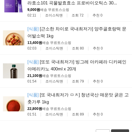
라효소101 곡물발효효소 프로바이오틱스 30...
9,000원
배송 무료
토스쇼핑
02:11
조이스틱맨
조회 72
추천 0
[식품]
[근소한 차이로 국내최저가] 양주골호랑떡 문
어발소떡 1kg
13,400원
배송 무료
토스쇼핑
02:03
조이스틱맨
조회 80
추천 0
[식품]
[또또 국내최저가] 빙그레 아카페라 디카페인
아메리카노 400ml x 20개
21,100원
배송 무료
토스쇼핑
01:54
조이스틱맨
조회 79
추천 0
[식품]
[또 국내최저가 ㅁㅊ] 청년국산 매운맛 굵은 고
춧가루 1kg
22,800원
배송 무료
토스쇼핑
01:51
조이스틱맨
조회 89
추천 0