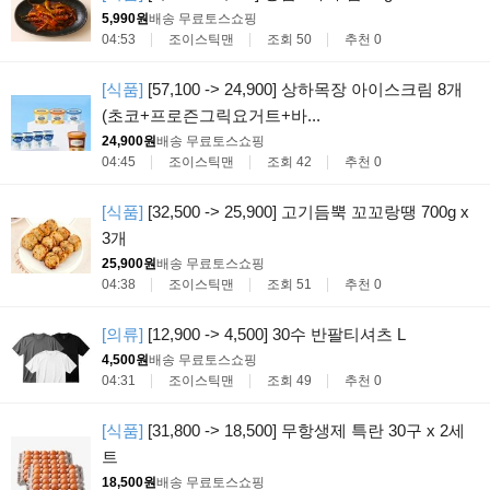
5,990원
배송 무료
토스쇼핑
04:53
조이스틱맨
조회 50
추천 0
[식품]
[57,100 -> 24,900] 상하목장 아이스크림 8개
(초코+프로즌그릭요거트+바...
24,900원
배송 무료
토스쇼핑
04:45
조이스틱맨
조회 42
추천 0
[식품]
[32,500 -> 25,900] 고기듬뿍 꼬꼬랑땡 700g x
3개
25,900원
배송 무료
토스쇼핑
04:38
조이스틱맨
조회 51
추천 0
[의류]
[12,900 -> 4,500] 30수 반팔티셔츠 L
4,500원
배송 무료
토스쇼핑
04:31
조이스틱맨
조회 49
추천 0
[식품]
[31,800 -> 18,500] 무항생제 특란 30구 x 2세
트
18,500원
배송 무료
토스쇼핑