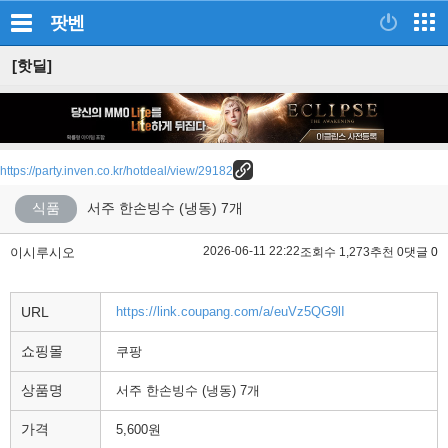
팟벤
[핫딜]
https://party.inven.co.kr/hotdeal/view/29182
식품
서주 한손빙수 (냉동) 7개
2026-06-11 22:22
이시루시오
조회수 1,273
추천 0
댓글 0
URL
https://link.coupang.com/a/euVz5QG9lI
쇼핑몰
쿠팡
상품명
서주 한손빙수 (냉동) 7개
가격
5,600원