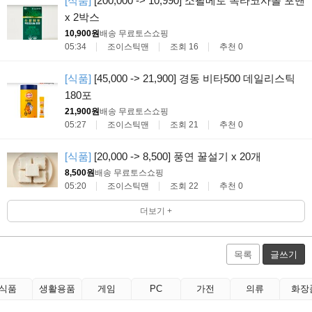
[식품]
[200,000 -> 10,990] 소팔메토 옥타코사놀 포맨
x 2박스
10,900원
배송 무료
토스쇼핑
05:34
조이스틱맨
조회 16
추천 0
[식품]
[45,000 -> 21,900] 경동 비타500 데일리스틱
180포
21,900원
배송 무료
토스쇼핑
05:27
조이스틱맨
조회 21
추천 0
[식품]
[20,000 -> 8,500] 풍연 꿀설기 x 20개
8,500원
배송 무료
토스쇼핑
05:20
조이스틱맨
조회 22
추천 0
더보기 +
목록
글쓰기
식품
생활용품
게임
PC
가전
의류
화장