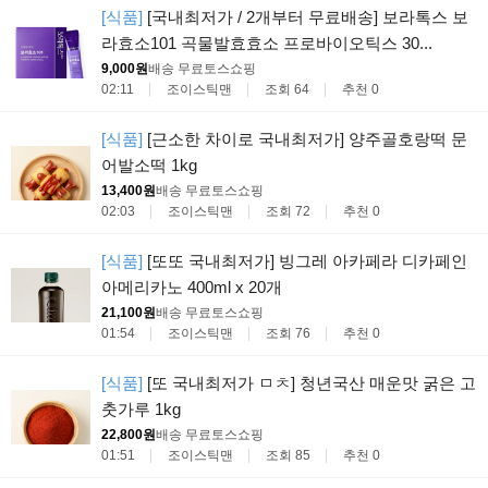
[식품]
[국내최저가 / 2개부터 무료배송] 보라톡스 보
라효소101 곡물발효효소 프로바이오틱스 30...
9,000원
배송 무료
토스쇼핑
02:11
조이스틱맨
조회 64
추천 0
[식품]
[근소한 차이로 국내최저가] 양주골호랑떡 문
어발소떡 1kg
13,400원
배송 무료
토스쇼핑
02:03
조이스틱맨
조회 72
추천 0
[식품]
[또또 국내최저가] 빙그레 아카페라 디카페인
아메리카노 400ml x 20개
21,100원
배송 무료
토스쇼핑
01:54
조이스틱맨
조회 76
추천 0
[식품]
[또 국내최저가 ㅁㅊ] 청년국산 매운맛 굵은 고
춧가루 1kg
22,800원
배송 무료
토스쇼핑
01:51
조이스틱맨
조회 85
추천 0