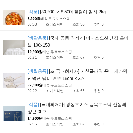
[식품]
[30,900 -> 8,500] 겉절이 김치 2kg
8,500원
배송 무료
토스쇼핑
03:53
조이스틱맨
조회 56
추천 0
[생활용품]
[국내 공동 최저가] 아이스오션 냉감 홑이
불 100x150
10,900원
배송 무료
토스쇼핑
02:31
조이스틱맨
조회 67
추천 0
[생활용품]
[또 국내최저가] 키친플라워 꾸테 세라믹
인덕션 냄비 편수 18cm x 2개
27,900원
배송 무료
토스쇼핑
02:22
조이스틱맨
조회 65
추천 0
[식품]
[국내최저가] 광동초이스 광옥고스틱 산삼배
양근 30포
14,900원
배송 무료
토스쇼핑
02:16
조이스틱맨
조회 67
추천 0