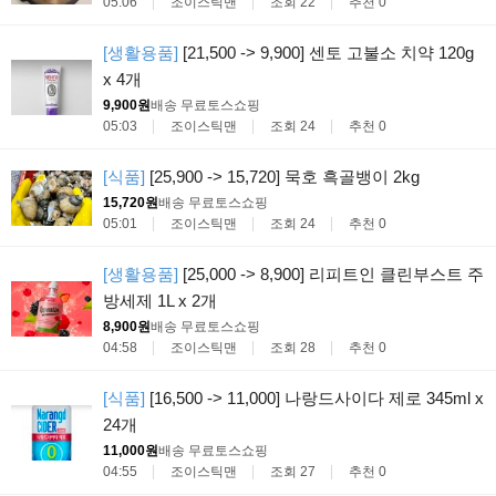
05:06
조이스틱맨
조회 22
추천 0
[생활용품]
[21,500 -> 9,900] 센토 고불소 치약 120g
x 4개
9,900원
배송 무료
토스쇼핑
05:03
조이스틱맨
조회 24
추천 0
[식품]
[25,900 -> 15,720] 묵호 흑골뱅이 2kg
15,720원
배송 무료
토스쇼핑
05:01
조이스틱맨
조회 24
추천 0
[생활용품]
[25,000 -> 8,900] 리피트인 클린부스트 주
방세제 1L x 2개
8,900원
배송 무료
토스쇼핑
04:58
조이스틱맨
조회 28
추천 0
[식품]
[16,500 -> 11,000] 나랑드사이다 제로 345ml x
24개
11,000원
배송 무료
토스쇼핑
04:55
조이스틱맨
조회 27
추천 0