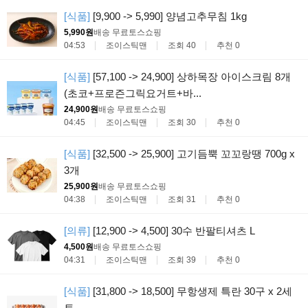
[식품]
[9,900 -> 5,990] 양념고추무침 1kg
5,990원
배송 무료
토스쇼핑
04:53
조이스틱맨
조회 40
추천 0
[식품]
[57,100 -> 24,900] 상하목장 아이스크림 8개
(초코+프로즌그릭요거트+바...
24,900원
배송 무료
토스쇼핑
04:45
조이스틱맨
조회 30
추천 0
[식품]
[32,500 -> 25,900] 고기듬뿍 꼬꼬랑땡 700g x
3개
25,900원
배송 무료
토스쇼핑
04:38
조이스틱맨
조회 31
추천 0
[의류]
[12,900 -> 4,500] 30수 반팔티셔츠 L
4,500원
배송 무료
토스쇼핑
04:31
조이스틱맨
조회 39
추천 0
[식품]
[31,800 -> 18,500] 무항생제 특란 30구 x 2세
트