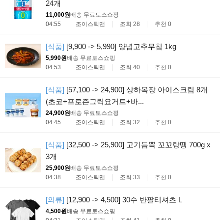
24개
11,000원
배송 무료
토스쇼핑
04:55
조이스틱맨
조회 28
추천 0
[식품]
[9,900 -> 5,990] 양념고추무침 1kg
5,990원
배송 무료
토스쇼핑
04:53
조이스틱맨
조회 40
추천 0
[식품]
[57,100 -> 24,900] 상하목장 아이스크림 8개
(초코+프로즌그릭요거트+바...
24,900원
배송 무료
토스쇼핑
04:45
조이스틱맨
조회 32
추천 0
[식품]
[32,500 -> 25,900] 고기듬뿍 꼬꼬랑땡 700g x
3개
25,900원
배송 무료
토스쇼핑
04:38
조이스틱맨
조회 33
추천 0
[의류]
[12,900 -> 4,500] 30수 반팔티셔츠 L
4,500원
배송 무료
토스쇼핑