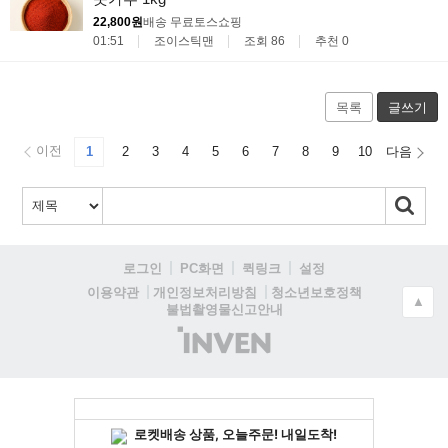
22,800원
배송 무료
토스쇼핑
01:51
조이스틱맨
조회 86
추천 0
목록
글쓰기
이전
1
2
3
4
5
6
7
8
9
10
다음
로그인
PC화면
퀵링크
설정
청소년보호정책
이용약관
개인정보처리방침
▲
불법촬영물신고안내
(주)
인
벤