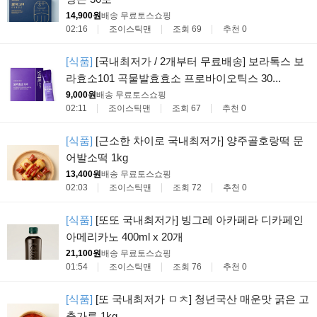
14,900원
배송 무료
토스쇼핑
02:16
조이스틱맨
조회 69
추천 0
[식품]
[국내최저가 / 2개부터 무료배송] 보라톡스 보
라효소101 곡물발효효소 프로바이오틱스 30...
9,000원
배송 무료
토스쇼핑
02:11
조이스틱맨
조회 67
추천 0
[식품]
[근소한 차이로 국내최저가] 양주골호랑떡 문
어발소떡 1kg
13,400원
배송 무료
토스쇼핑
02:03
조이스틱맨
조회 72
추천 0
[식품]
[또또 국내최저가] 빙그레 아카페라 디카페인
아메리카노 400ml x 20개
21,100원
배송 무료
토스쇼핑
01:54
조이스틱맨
조회 76
추천 0
[식품]
[또 국내최저가 ㅁㅊ] 청년국산 매운맛 굵은 고
춧가루 1kg