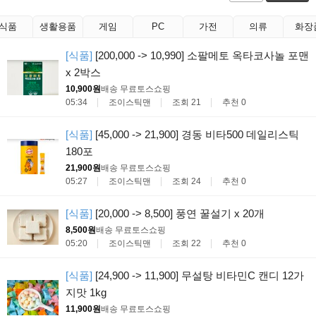
식품
생활용품
게임
PC
가전
의류
화장
[식품]
[200,000 -> 10,990] 소팔메토 옥타코사놀 포맨
x 2박스
10,900원
배송 무료
토스쇼핑
05:34
조이스틱맨
조회 21
추천 0
[식품]
[45,000 -> 21,900] 경동 비타500 데일리스틱
180포
21,900원
배송 무료
토스쇼핑
05:27
조이스틱맨
조회 24
추천 0
[식품]
[20,000 -> 8,500] 풍연 꿀설기 x 20개
8,500원
배송 무료
토스쇼핑
05:20
조이스틱맨
조회 22
추천 0
[식품]
[24,900 -> 11,900] 무설탕 비타민C 캔디 12가
지맛 1kg
11,900원
배송 무료
토스쇼핑