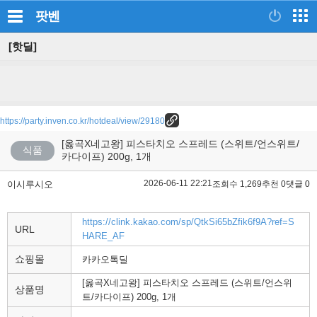
팟벤
[핫딜]
https://party.inven.co.kr/hotdeal/view/29180
[옳곡X네고왕] 피스타치오 스프레드 (스위트/언스위트/
식품
카다이프) 200g, 1개
2026-06-11 22:21
이시루시오
조회수 1,269
추천 0
댓글 0
https://clink.kakao.com/sp/QtkSi65bZfik6f9A?ref=S
URL
HARE_AF
쇼핑몰
카카오톡딜
[옳곡X네고왕] 피스타치오 스프레드 (스위트/언스위
상품명
트/카다이프) 200g, 1개