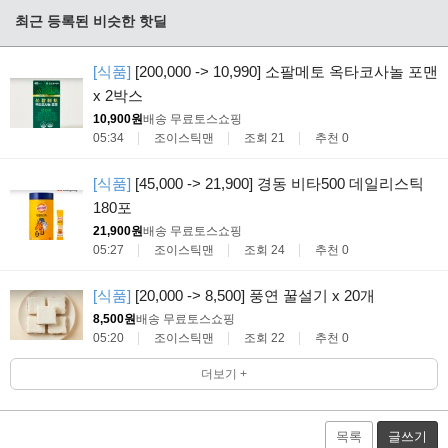
최근 등록된 비슷한 핫딜
[식품]
[200,000 -> 10,990] 소팔메토 옥타코사놀 포맨
x 2박스
10,900원
배송 무료
토스쇼핑
05:34
조이스틱맨
조회 21
추천 0
[식품]
[45,000 -> 21,900] 경동 비타500 데일리스틱
180포
21,900원
배송 무료
토스쇼핑
05:27
조이스틱맨
조회 24
추천 0
[식품]
[20,000 -> 8,500] 풍연 꿀설기 x 20개
8,500원
배송 무료
토스쇼핑
05:20
조이스틱맨
조회 22
추천 0
더보기 +
목록
글쓰기