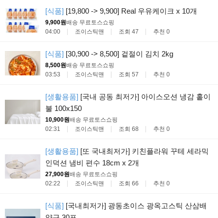
[식품]
[19,800 -> 9,900] Real 우유케이크 x 10개
9,900원
배송 무료
토스쇼핑
04:00
조이스틱맨
조회 47
추천 0
[식품]
[30,900 -> 8,500] 겉절이 김치 2kg
8,500원
배송 무료
토스쇼핑
03:53
조이스틱맨
조회 57
추천 0
[생활용품]
[국내 공동 최저가] 아이스오션 냉감 홑이
불 100x150
10,900원
배송 무료
토스쇼핑
02:31
조이스틱맨
조회 68
추천 0
[생활용품]
[또 국내최저가] 키친플라워 꾸테 세라믹
인덕션 냄비 편수 18cm x 2개
27,900원
배송 무료
토스쇼핑
02:22
조이스틱맨
조회 66
추천 0
[식품]
[국내최저가] 광동초이스 광옥고스틱 산삼배
양근 30포