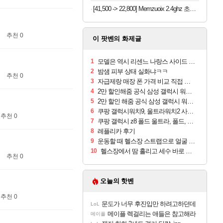
[41,500 -> 22,800] Memzuoix 2.4ghz 초경량 저소음 무선마우스
추천 0
이 팟벤의 화제글
1
모델은 역시 리센느 나랑스 사이드 1.25L 1박스
2
밤샘 피부 상태 실화냐ㅋㅋ
추천 0
3
자급제랑 매장 폰 가격 비교 직접 안가도 되네요
4
2만 할인해줌 공식 삼성 갤럭시 워치9 크림, 40mm, 블루투스
5
2만 할인 해줌 공식 삼성 갤럭시 워치9 실버, 44mm, 블루투스
6
쿠팡 갤럭시워치9, 울트라워치2 사전구매 혜택 받아보세요
추천 0
7
쿠팡 갤럭시 z8 폴드 울트라, 폴드, 플립 사전예약
8
레플리카 후기
9
운동할 때 헬스장 스트랩으로 얼굴 만졌다가 볼 뒤집어짐
10
헬스장에서 땀 흘리고 세수 바로 안 하면 트러블 나냐?
추천 0
오늘의 핫벤
추천 0
문도가 너무 후진입만 하려고하던데
LoL
메이플 렉걸리는 애들은 참고해라
메이플