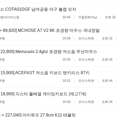
 COTA01DGF 남여공용 야구 볼캡 모자
0원
네이버쇼핑
19:46
까칠한희야님
조회 26
 -> 89,920] MCHOSE A7 V2 8K 초경량 마우스 국내정발
쿠팡
19:38
조이스틱맨
조회 32
-> 22,800] Memzuoix 2.4ghz 초경량 저소음 무선마우스
쿠팡
19:35
조이스틱맨
조회 34
 -> 15,900] ACEFAST 저소음 키보드 텐키리스 87키
쿠팡
19:31
조이스틱맨
조회 44
 -> 18,900] 긱스타 풀배열 게이밍키보드 (재고7개)
쿠팡
19:30
조이스틱맨
조회 34
0 -> 227,040] 아이뮤즈 27.9cm K11 태블릿