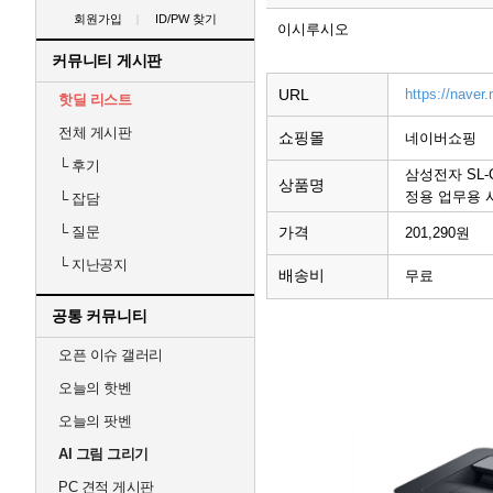
회원가입
ID/PW 찾기
이시루시오
커뮤니티 게시판
URL
https://naver
핫딜 리스트
전체 게시판
쇼핑몰
네이버쇼핑
└
후기
삼성전자 SL
상품명
정용 업무용 
└
잡담
가격
└
질문
201,290원
└
지난공지
배송비
무료
공통 커뮤니티
오픈 이슈 갤러리
오늘의 핫벤
오늘의 팟벤
AI 그림 그리기
PC 견적 게시판