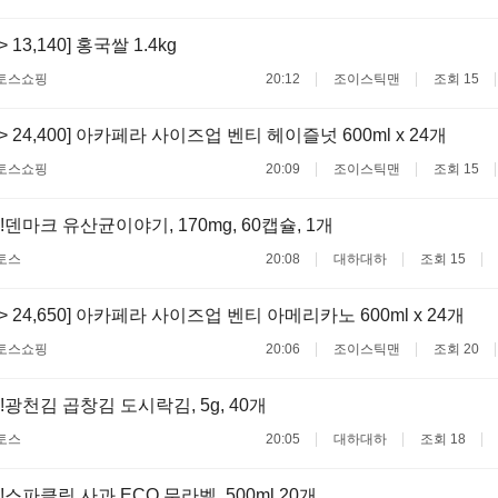
-> 13,140] 홍국쌀 1.4kg
토스쇼핑
20:12
조이스틱맨
조회 15
0 -> 24,400] 아카페라 사이즈업 벤티 헤이즐넛 600ml x 24개
토스쇼핑
20:09
조이스틱맨
조회 15
덴마크 유산균이야기, 170mg, 60캡슐, 1개
토스
20:08
대하대하
조회 15
0 -> 24,650] 아카페라 사이즈업 벤티 아메리카노 600ml x 24개
토스쇼핑
20:06
조이스틱맨
조회 20
!광천김 곱창김 도시락김, 5g, 40개
토스
20:05
대하대하
조회 18
스파클링 사과 ECO 무라벨, 500ml 20개