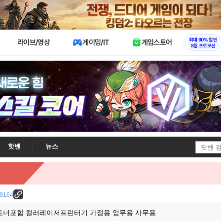
X
최대 90% 할인
라이브/영상
게이밍/IT
게임스토어
8월 프로모션
핫벤
뉴스
/29164
3 토너포함 컬러레이저프린터기 가정용 업무용 사무용