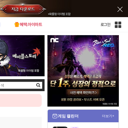
혜택.아이마트
로그인
인
벤
전
체
사
이
트
맵
검
색
게임 캘린더
더보기+