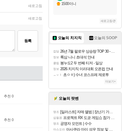
1500이니
새로고침
새로고침
새로고침
오늘의 치지직
오늘의 SOOP
등록
26년 7월 팔로우 상승량 TOP 30 - 월간 치지직
잡담
룩삼 니니 초대석 안내
정보
봉누도2 두 번째 티저 - 일상
클립
2026 치지직 이리대회 오픈컵 안내
정보
초ㅇㅎ) 수녀 코스프레 제로투
ㅗㅜㅑ
더보기+
추천 0
오늘의 팟벤
[일러스트] 자매 앨범 | 장난기 가득한 오후의 공원 (리메이크판)
명조
프로젝트 RX 도쿄 게임쇼 참가 결정
섭컬겜
추천 0
공명자 모먼트 | 수수
명조
아사쿠라 마이 성우 정보 및 주요 필모
아스오라