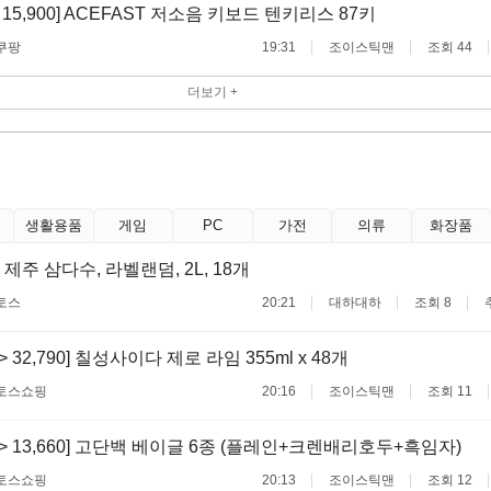
 -> 15,900] ACEFAST 저소음 키보드 텐키리스 87키
쿠팡
19:31
조이스틱맨
조회 44
더보기 +
생활용품
게임
PC
가전
의류
화장품
제주 삼다수, 라벨랜덤, 2L, 18개
토스
20:21
대하대하
조회 8
 -> 32,790] 칠성사이다 제로 라임 355ml x 48개
토스쇼핑
20:16
조이스틱맨
조회 11
0 -> 13,660] 고단백 베이글 6종 (플레인+크렌배리호두+흑임자)
토스쇼핑
20:13
조이스틱맨
조회 12