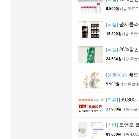
9,500원
배송 무료
토
[식품]
펩시콜라 제
15,200원
배송 무료
[식품]
28%할인!
24,584원
배송 무료
[생활용품]
베르
5,900원
배송 무료
네
[의류]
[69,800
27,900원
배송 무료
[기타]
토앤토 헬로
89,000원
배송 4,00