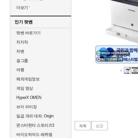
더보기
인기 팟벤
팟벤 바로가기
치지직
차벤
걸그룹
여행
해외게임정보
게임 영상
HyperX OMEN
브이 라이징
일곱 개의 대죄: Origin
몬스터헌터 스토리즈3
목록
신고
바이오하자드 레퀴엠