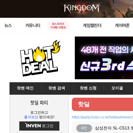
로스트아크
뉴스
커뮤니티
게임캘린더
게이머존
기대평 이벤트
팟벤 메인
팟벤 검색
팟벤 신청
오이갤
핫딜 파티
핫딜
로그인하고
출석보상
받으세요!
https://party.inven.co.kr/hotdeal/view
로그인
삼성전자 SL-C51
PC