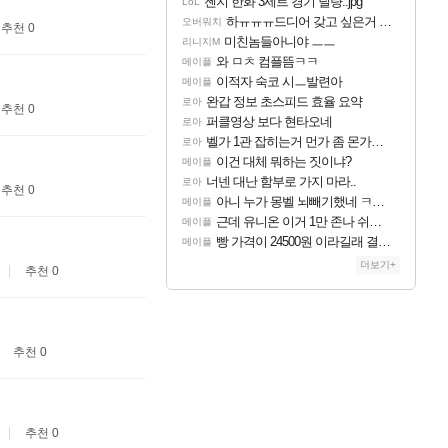
젠지 한화 3세트 경기 딜량..jpg
LoL
하ㅠㅠㅠ드디어 갖고 싶은거 나왓어 ㅠㅠㅠㅠ
오버워치
추천 0
미친놈들아니야 ㅡㅡ
리니지M
와 ㅁㅊ 컴플뜸ㅋㅋ
메이플
이적자 숙코 시ㅡ발련아
메이플
완갑 정보 초스피드 효율 요약
로아
추천 0
퍼클영상 보다 현타오네
로아
벨가 1관 잡히는거 먼가 좀 몬가몬가네..
로아
이건 대체 뭐하는 짓이냐?
메이플
너넨 대난 함부로 가지 마라..
로아
추천 0
아니 누가 몽벨 뇌빼기했네 ㅋㅋㅋㅋ
메이플
근데 유니온 이거 1만 존나 쉬운거같은데
메이플
빵 가격이 24500원 이라길래 결제 취소하고 나왔다
메이플
더보기+
추천 0
추천 0
추천 0