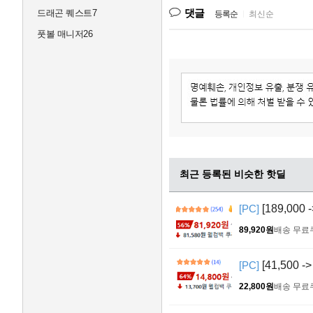
댓글
드래곤 퀘스트7
등록순
|
최신순
풋볼 매니저26
최근 등록된 비슷한 핫딜
[PC]
[189,000
89,920원
배송 무료
[PC]
[41,500 
22,800원
배송 무료