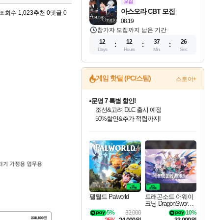
모집
아스오라 CBT 모집
조회수 1,023
추천 0
댓글 0
08.19
참가자 모집까지 남은 기간
12
12
37
25
Days
Hours
Min
Sec
게임 핫딜 (PC/스팀)
스토어+
문명 7 특별 할인!
조선&고려 DLC 출시 예정
50%할인&추가 적립까지!
인벤게임즈 8월 특별 할인!
드래곤소드: 어웨이크닝 입점!
귀무자: 검의 길 예약 판매 중!
비스트 오브 리인카네이션 정식 출시!
커세어 코브 출시 기념 할인!
더 렐릭 퍼스트 가디언 정식 출시
베데스다 40주년 기념 할인 중!
마블 투혼 파이팅 소울즈 예약 판매 중!
캡콤 프렌차이즈 할인 진행 중!
캡콤 일부 상품 상시 할인
스타워즈 은하계 레이서
로블록스 기프트 카드 공식 입점
인기 퍼블리셔 모음!
스팀으로 만나는 드래곤소드!
10% 할인과
게임프릭 신작 IP
해적'섬'을 발전시키자!
설화x하드코어 액션!
베데스다의 명작들을
마블 히어로 총 출동&화려한 격투!
몬헌, 바하 등 인기 IP를
몬헌 와일즈 & 드래곤즈 도그마2
인벤게임즈에서 10% 추가 적립
Robux를 가장 안전하고
최대 90% 할인가를 만나보세요!
네이버혜택과 함께 만나보세요!
이니&베니 혜택까지!
네이버 혜택가와 함께 예약하세요!
할인&네이버혜택으로 만나보세요!
네이버페이 혜택과 만나보세요!
40주년 프로모션으로 만나보세요!
네이버 포인트 혜택까지!
할인가에 만나보세요!
일부 에디션 상시 할인!
혜택으로 예약 판매 중
편안하게 충전하세요
팰월드 Palworld
드래곤소드 어웨이
크닝 DragonSword A
wakening
5%
32,000
10%