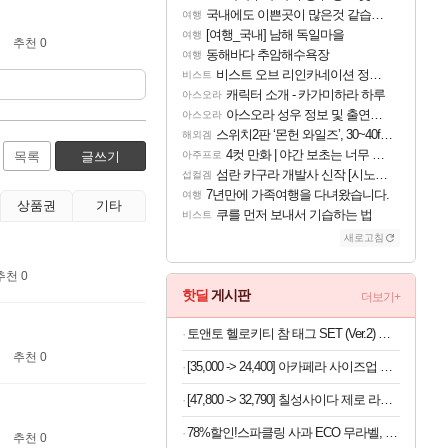
국내에도 이쁜곳이 많은것 같습니다
여행
[여행_국내] 남해 독일마을
여행
추천 0
동해바다 추암해수욕장
여행
비스트 오브 리인카네이션 정보/공략글 모음
비스트
캐릭터 소개 - 카가미하라 하루
아스오라
아스오라 성우 정보 및 출연작 모음
아스오라
스위치2판 ‘몬헌 와일즈’, 30~40fps 목표 추정
해외겜
4컷 만화 | 야간 보초는 너무 힘들어
목록
글쓰기
아주프로
섬란 카구라 개발사 신작 [시노비 넥서스] 연내 출시 예정
섭컬겜
7년만에 가족여행을 다녀왔습니다.
여행
상품권
기타
쿠를 먼저 보내서 기습하는 법
비스트
새로고침
추천 0
핫딜
게시판
더보기+
토앤토 헬로키티 참 태그 SET (Ver.2) 여자 키높이 쪼리 슬리퍼
추천 0
[35,000 -> 24,400] 아카페라 사이즈업 벤티 헤이즐넛 600ml x 24개
[47,800 -> 32,790] 칠성사이다 제로 라임 355ml x 48개
78%할인!스파클링 사과 ECO 무라벨, 500ml 20개
추천 0