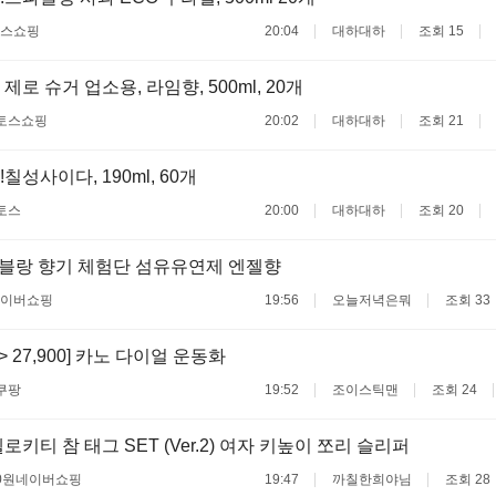
스쇼핑
20:04
대하대하
조회 15
로 슈거 업소용, 라임향, 500ml, 20개
토스쇼핑
20:02
대하대하
조회 21
칠성사이다, 190ml, 60개
토스
20:00
대하대하
조회 20
블랑 향기 체험단 섬유유연제 엔젤향
이버쇼핑
19:56
오늘저녁은뭐
조회 33
 -> 27,900] 카노 다이얼 운동화
쿠팡
19:52
조이스틱맨
조회 24
키티 참 태그 SET (Ver.2) 여자 키높이 쪼리 슬리퍼
0원
네이버쇼핑
19:47
까칠한희야님
조회 28