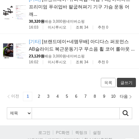
프리미엄 푸쉬업바 팔굽혀펴기 기구 가슴 운동 어
깨...
30,320원
배송 3,000원
네이버쇼핑
16:03
이시루시오
조회 34
추천 0
[기타]
[브랜드데이+네맴무배] 아디다스 퍼포먼스
AB슬라이드 복근운동기구 무소음 휠 코어 롤아웃 ...
23,120원
배송 3,000원
네이버쇼핑
16:02
이시루시오
조회 34
추천 0
목록
글쓰기
이전
1
2
3
4
5
6
7
8
9
10
다음
로그인
PC화면
퀵링크
설정