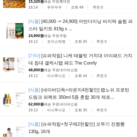
15,320원
배송 무료
롯데온
16:14
푸우우우
조회 49
추천 0
[식품]
[40,000 -> 24,900] 어반다이닝 바지락 술찜 파
스타 밀키트 819g x ...
24,900원
배송 무료
쿠팡
16:12
조이스틱맨
조회 45
추천 0
[기타]
[슈퍼적립] 니케 태블릿 거치대 아이패드 거치
대 침대 갤럭시탭 패드 The Comfy
48,800원
배송 무료
네이버쇼핑
16:12
이시루시오
조회 44
추천 0
[식품]
[네이버단독+라운지4천할인] 랩노쉬 프로틴
드링크 퍼펙트 350ml 5종 혼합 30개 제로...
62,900원
배송 무료
네이버쇼핑
16:12
이시루시오
조회 35
추천 0
[식품]
[슈퍼적립+첫구매2천할인] 오뚜기 진짬뽕
130g, 16개