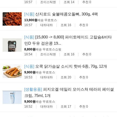
16:57
조이스틱맨
조회 14
추천 0
[식품]
산지로드 숯불매콤오돌뼈, 300g, 4팩
13,900원
배송 무료
토스
16:57
대하대하
조회 16
추천 0
[식품]
[15,800 -> 8,800] 파이토메이드 고칼슘&비타
민D 두유 검은콩 19...
8,800원
배송 무료
토스쇼핑
16:54
조이스틱맨
조회 16
추천 0
[식품]
오쿡 닭가슴살 소시지 핫바 6종, 70g, 12개
9,900원
배송 무료
토스
16:53
대하대하
조회 20
추천 0
[생활용품]
피지오겔 데일리 모이스쳐 테라피 페이셜
크림, 75ml, 1개
9,900원
배송 무료
토스
16:52
대하대하
조회 17
추천 0