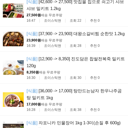
[식품]
[42,600 -> 27,500] 맛집을 집으로 쇠고기 샤브
샤브 밀키트 1.2kg
27,500원
배송 무료
쿠팡
16:47
조이스틱맨
조회 22
추천 0
[식품]
[37,900 -> 23,900] 대왕소갈비찜 순한맛 1.2kg
23,900원
배송 무료
쿠팡
16:39
조이스틱맨
조회 28
추천 0
[식품]
[12,900 -> 8,350] 진도담은 찹쌀전복죽 밀키트
120g
8,350원
배송 무료
쿠팡
16:30
조이스틱맨
조회 30
추천 0
[식품]
[36,000 -> 17,000] 탕만드는남자 한우나주곰
탕 밀키트 1kg
17,000원
배송 무료
쿠팡
16:28
조이스틱맨
조회 38
추천 0
[식품]
자포니카 민물장어 1kg 1-3미(손질 후 600g)