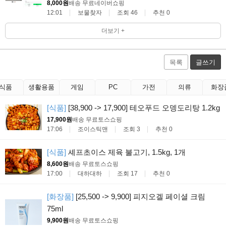
8,000원
배송 무료
네이버쇼핑
12:01
보물찾자
조회 46
추천 0
더보기 +
목록
글쓰기
식품
생활용품
게임
PC
가전
의류
화장
[식품]
[38,900 -> 17,900] 테오푸드 오뎅도리탕 1.2kg
17,900원
배송 무료
토스쇼핑
17:06
조이스틱맨
조회 3
추천 0
[식품]
셰프초이스 제육 불고기, 1.5kg, 1개
8,600원
배송 무료
토스쇼핑
17:00
대하대하
조회 17
추천 0
[화장품]
[25,500 -> 9,900] 피지오겔 페이셜 크림
75ml
9,900원
배송 무료
토스쇼핑