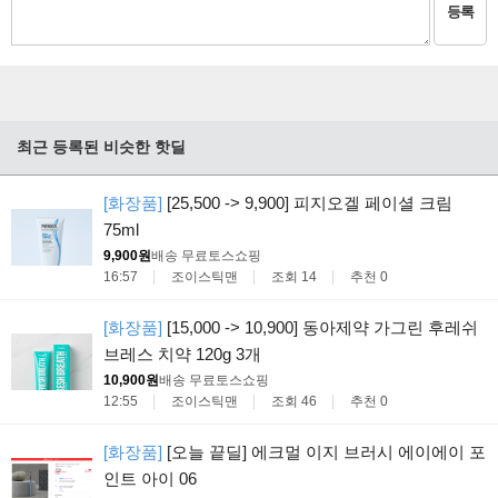
등록
최근 등록된 비슷한 핫딜
[화장품]
[25,500 -> 9,900] 피지오겔 페이셜 크림
75ml
9,900원
배송 무료
토스쇼핑
16:57
조이스틱맨
조회 14
추천 0
[화장품]
[15,000 -> 10,900] 동아제약 가그린 후레쉬
브레스 치약 120g 3개
10,900원
배송 무료
토스쇼핑
12:55
조이스틱맨
조회 46
추천 0
[화장품]
[오늘 끝딜] 에크멀 이지 브러시 에이에이 포
인트 아이 06