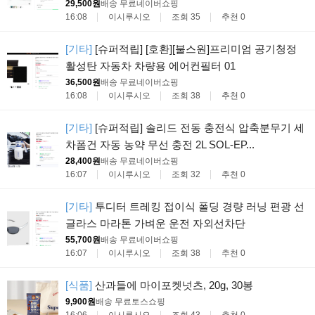
29,500원
배송 무료
네이버쇼핑
16:08
이시루시오
조회 35
추천 0
[기타]
[슈퍼적립] [호환][불스원]프리미엄 공기청정
활성탄 자동차 차량용 에어컨필터 01
36,500원
배송 무료
네이버쇼핑
16:08
이시루시오
조회 38
추천 0
[기타]
[슈퍼적립] 솔리드 전동 충전식 압축분무기 세
차폼건 자동 농약 무선 충전 2L SOL-EP...
28,400원
배송 무료
네이버쇼핑
16:07
이시루시오
조회 32
추천 0
[기타]
투디터 트레킹 접이식 폴딩 경량 러닝 편광 선
글라스 마라톤 가벼운 운전 자외선차단
55,700원
배송 무료
네이버쇼핑
16:07
이시루시오
조회 38
추천 0
[식품]
산과들에 마이포켓넛츠, 20g, 30봉
9,900원
배송 무료
토스쇼핑
16:06
이시루시오
조회 43
추천 0