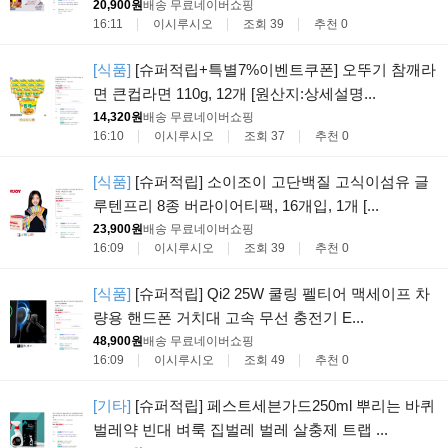
20,900원
배송 무료
네이버쇼핑
16:11
이시루시오
조회 39
추천 0
[식품]
[슈퍼적립+특별7%이벤트쿠폰] 오뚜기 참깨라
면 큰컵라면 110g, 12개 [원산지:상세설명...
14,320원
배송 무료
네이버쇼핑
16:10
이시루시오
조회 37
추천 0
[식품]
[슈퍼적립] 소이조이 고단백질 고식이섬유 글
루텐프리 8종 버라이어티팩, 16개입, 1개 [...
23,900원
배송 무료
네이버쇼핑
16:09
이시루시오
조회 39
추천 0
[식품]
[슈퍼적립] Qi2 25W 쿨링 펠티어 맥세이프 차
량용 핸드폰 거치대 고속 무선 충전기 E...
48,900원
배송 무료
네이버쇼핑
16:09
이시루시오
조회 49
추천 0
[기타]
[슈퍼적립] 페스트세븐가드250ml 뿌리는 바퀴
벌레약 빈대 벼룩 집벌레 벌레 살충제 트랩 ...