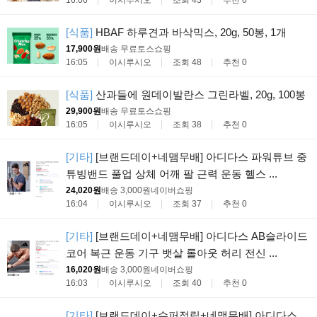
[식품]
HBAF 하루견과 바삭믹스, 20g, 50봉, 1개
17,900원
배송 무료
토스쇼핑
16:05
이시루시오
조회 48
추천 0
[식품]
산과들에 원데이발란스 그린라벨, 20g, 100봉
29,900원
배송 무료
토스쇼핑
16:05
이시루시오
조회 38
추천 0
[기타]
[브랜드데이+네맴무배] 아디다스 파워튜브 중
튜빙밴드 풀업 상체 어깨 팔 근력 운동 헬스 ...
24,020원
배송 3,000원
네이버쇼핑
16:04
이시루시오
조회 37
추천 0
[기타]
[브랜드데이+네맴무배] 아디다스 AB슬라이드
코어 복근 운동 기구 뱃살 롤아웃 허리 전신 ...
16,020원
배송 3,000원
네이버쇼핑
16:03
이시루시오
조회 40
추천 0
[기타]
[브랜드데이+슈퍼적립+네맴무배] 아디다스