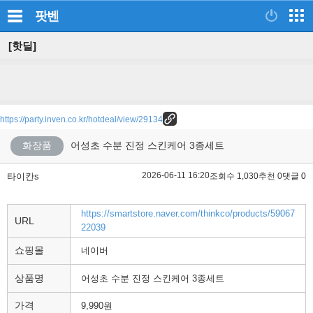
팟벤
[핫딜]
https://party.inven.co.kr/hotdeal/view/29134
화장품
어성초 수분 진정 스킨케어 3종세트
2026-06-11 16:20
타이칸s
조회수 1,030
추천 0
댓글 0
https://smartstore.naver.com/thinkco/products/59067
URL
22039
쇼핑몰
네이버
상품명
어성초 수분 진정 스킨케어 3종세트
가격
9,990원