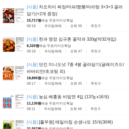
[식품]
차오차이 짜장/마파/짬뽕/마라탕 3+3+3 골라
담기(+2개 증정)
15,717원
배송 무료
카카오톡딜
08:18
우리팀뭐해
조회 50
추천 0
[식품]
한과 명장 김규흔 꿀약과 320g(약32개입)
6,320원
배송 무료
카카오톡딜
08:18
우리팀뭐해
조회 47
추천 0
[식품]
던킨 미니도넛 7종 4봉 골라담기(글레이즈드/
바바리안/초코링 외)
18,800원
배송 무료
카카오톡딜
08:17
우리팀뭐해
조회 45
추천 0
[식품]
농심 배홍동 비빔면 4입 (137g x16개)
11,130원
배송 무료
카카오톡딜
08:11
우리팀뭐해
조회 48
추천 0
[식품]
[풀무원] 매일아침 순생나또 15개(30팩)
21,557원
배송 무료
카카오톡딜