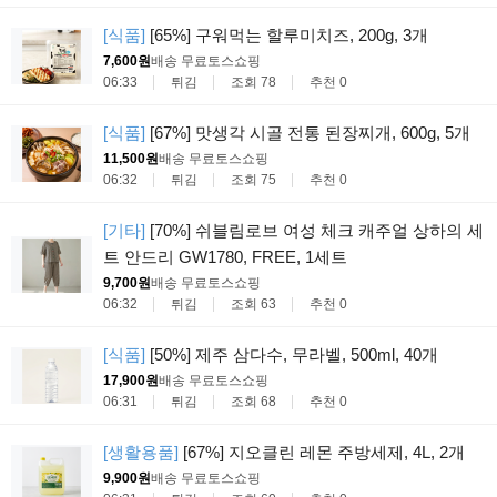
[식품]
[65%] 구워먹는 할루미치즈, 200g, 3개
7,600원
배송 무료
토스쇼핑
06:33
튀김
조회 78
추천 0
[식품]
[67%] 맛생각 시골 전통 된장찌개, 600g, 5개
11,500원
배송 무료
토스쇼핑
06:32
튀김
조회 75
추천 0
[기타]
[70%] 쉬블림로브 여성 체크 캐주얼 상하의 세
트 안드리 GW1780, FREE, 1세트
9,700원
배송 무료
토스쇼핑
06:32
튀김
조회 63
추천 0
[식품]
[50%] 제주 삼다수, 무라벨, 500ml, 40개
17,900원
배송 무료
토스쇼핑
06:31
튀김
조회 68
추천 0
[생활용품]
[67%] 지오클린 레몬 주방세제, 4L, 2개
9,900원
배송 무료
토스쇼핑