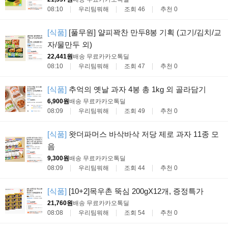
08:10
우리팀뭐해
조회 46
추천 0
[식품]
[풀무원] 얄피꽉찬 만두8봉 기획 (고기/김치/교
자/물만두 외)
22,441원
배송 무료
카카오톡딜
08:10
우리팀뭐해
조회 47
추천 0
[식품]
추억의 옛날 과자 4봉 총 1kg 외 골라담기
6,900원
배송 무료
카카오톡딜
08:09
우리팀뭐해
조회 49
추천 0
[식품]
왓더파머스 바삭바삭 저당 제로 과자 11종 모
음
9,300원
배송 무료
카카오톡딜
08:09
우리팀뭐해
조회 44
추천 0
[식품]
[10+2]목우촌 뚝심 200gX12개, 증정특가
21,760원
배송 무료
카카오톡딜
08:08
우리팀뭐해
조회 54
추천 0