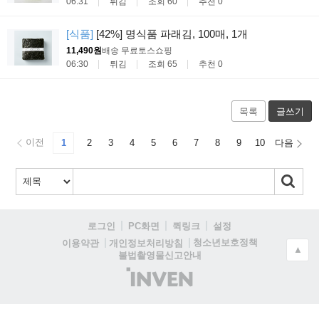
06:31
튀김
조회 60
추천 0
[식품]
[42%] 명식품 파래김, 100매, 1개
11,490원
배송 무료
토스쇼핑
06:30
튀김
조회 65
추천 0
목록
글쓰기
이전
1
2
3
4
5
6
7
8
9
10
다음
로그인
PC화면
퀵링크
설정
청소년보호정책
이용약관
개인정보처리방침
▲
불법촬영물신고안내
(주)
인
벤