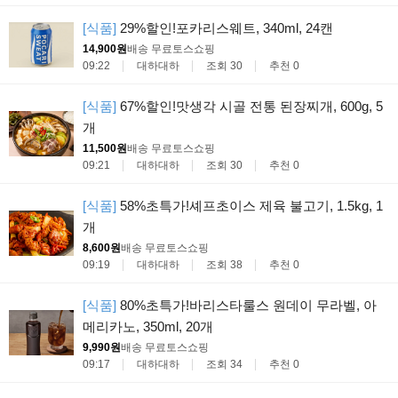
[식품]
29%할인!포카리스웨트, 340ml, 24캔
14,900원
배송 무료
토스쇼핑
09:22
대하대하
조회 30
추천 0
[식품]
67%할인!맛생각 시골 전통 된장찌개, 600g, 5
개
11,500원
배송 무료
토스쇼핑
09:21
대하대하
조회 30
추천 0
[식품]
58%초특가!셰프초이스 제육 불고기, 1.5kg, 1
개
8,600원
배송 무료
토스쇼핑
09:19
대하대하
조회 38
추천 0
[식품]
80%초특가!바리스타룰스 원데이 무라벨, 아
메리카노, 350ml, 20개
9,990원
배송 무료
토스쇼핑
09:17
대하대하
조회 34
추천 0