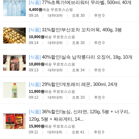
[식품]
77%초특가!에브리워터 무라벨, 500ml, 40개
4,400원
배송 무료
토스쇼핑
09:16
대하대하
조회 30
추천 0
[식품]
31%할인!부산포차 꼬치어묵, 400g, 3봉
10,900원
배송 무료
토스쇼핑
09:14
대하대하
조회 30
추천 0
[식품]
40%할인!실속 납작롱다리 오징어, 18g, 10개
10,800원
배송 무료
토스쇼핑
09:13
대하대하
조회 34
추천 0
[식품]
29%할인!게토레이 레몬, 300ml, 24개
11,900원
배송 무료
토스쇼핑
09:12
대하대하
조회 33
추천 0
[식품]
36%할인!농심, 신라면, 120g, 5봉 + 너구리,
120g, 5봉 + 짜파게티, 14...
15,900원
배송 무료
토스쇼핑
09:11
대하대하
조회 41
추천 0