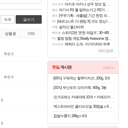
아키츠 아키나 성우 정보 및 주요 필모
아스오라
여기서 R1 뭘 말하는거고 R2가 뭘말하는걸까요?
명조
[무무기획 · 새출발] 기간 한정 의뢰 이벤트
명조
목록
글쓰기
[페르소나5: 더 팬텀 X] 괴도 영상 l 타카마키 안·댄싱 스타
PV
설악산 울산바위
여행
스위치2판 ‘몬헌 와일즈’, 30~40fps 목표 추정
해외겜
상품권
기타
힐링 탐험 게임 Bearly Awesome 챕터 1 트레일러
PV
캐릭터 소개 - 카가미하라 하루
아스오라
새로고침
추천 0
핫딜
게시판
더보기+
추천 0
[65%] 구워먹는 할루미치즈, 200g, 3개
[31%] 부산포차 꼬치어묵, 400g, 3봉
요거프레소 카페라떼 10개 + 카페모카 10개
 0
엑스트라버진 올리브오일 30캡슐 x 8박스
찹쌀누룽지 288g x 4개
 0