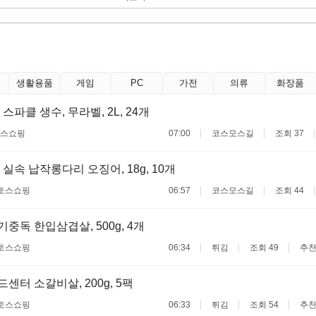
생활용품
게임
PC
가전
의류
화장품
스파클 생수, 무라벨, 2L, 24개
스쇼핑
07:00
코스모스길
조회 37
실속 납작롱다리 오징어, 18g, 10개
토스쇼핑
06:57
코스모스길
조회 44
고기중독 한입삼겹살, 500g, 4개
토스쇼핑
06:34
튀김
조회 49
추천
푸드센터 소갈비살, 200g, 5팩
토스쇼핑
06:33
튀김
조회 54
추천