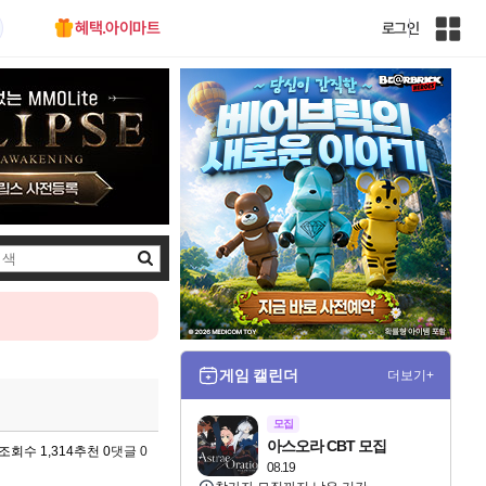
혜택.아이마트
로그인
인
벤
전
체
사
이
트
맵
검
색
게임 캘린더
더보기+
모집
아스오라 CBT 모집
조회수 1,314
추천 0
댓글 0
08.19