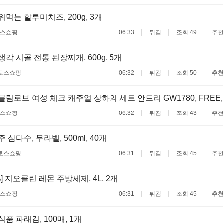
구워먹는 할루미치즈, 200g, 3개
스쇼핑
06:33
튀김
조회 49
추천
맛생각 시골 전통 된장찌개, 600g, 5개
토스쇼핑
06:32
튀김
조회 50
추천
쉬블림로브 여성 체크 캐주얼 상하의 세트 안드리 GW1780, FREE,
스쇼핑
06:32
튀김
조회 43
추천
주 삼다수, 무라벨, 500ml, 40개
토스쇼핑
06:31
튀김
조회 45
추천
%] 지오클린 레몬 주방세제, 4L, 2개
스쇼핑
06:31
튀김
조회 45
추천
명식품 파래김, 100매, 1개