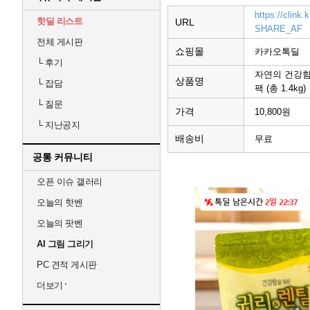
https://clin
핫딜 리스트
URL
SHARE_AF
전체 게시판
쇼핑몰
카카오톡딜
└
후기
자연의 건강함
상품명
└
잡담
팩 (총 1.4kg)
└
질문
가격
10,800원
└
지난공지
배송비
무료
공통 커뮤니티
오픈 이슈 갤러리
오늘의 핫벤
오늘의 팟벤
AI 그림 그리기
PC 견적 게시판
더보기