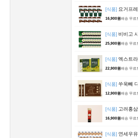
[식품]
요거프레소
16,900원
배송 무료
[식품]
비비고 사골
25,900원
배송 무료
[식품]
엑스트라버
22,900원
배송 무료
[식품]
쑤욱빼 다
12,900원
배송 무료
[식품]
고려홍삼정
16,900원
배송 무료
[식품]
연세우유 프