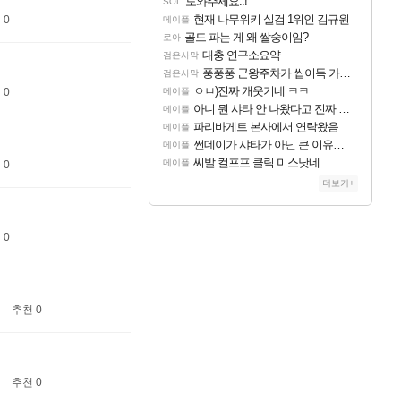
도와주세요..!
SOL
현재 나무위키 실검 1위인 김규원
 0
메이플
골드 파는 게 왜 쌀숭이임?
로아
대충 연구소요약
검은사막
풍풍풍 군왕주차가 씹이득 가성비라고 ????
검은사막
ㅇㅂ)진짜 개웃기네 ㅋㅋ
 0
메이플
아니 뭔 샤타 안 나왔다고 진짜 화내는 사람도 있네
메이플
파리바게트 본사에서 연락왔음
메이플
썬데이가 샤타가 아닌 큰 이유는 경매장 불안정때문일듯
메이플
씨발 컬프프 클릭 미스낫네
메이플
 0
더보기+
 0
추천 0
추천 0