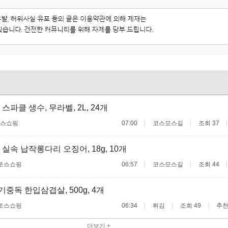
스파클 생수, 무라벨, 2L, 24개
스쇼핑
07:00
코스모스길
조회 37
실속 납작롱다리 오징어, 18g, 10개
토스쇼핑
06:57
코스모스길
조회 44
고기중독 한입삼겹살, 500g, 4개
토스쇼핑
06:34
튀김
조회 49
추천
더보기 +