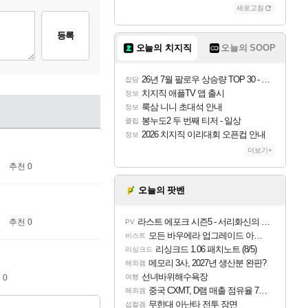
새로고침
등록
오늘의 치지직
오늘의 SOOP
26년 7월 팔로우 상승량 TOP 30 - 월간 치지직
잡담
치지직 애플TV 앱 출시
정보
룩삼 니니 초대석 안내
정보
봉누도2 두 번째 티저 - 일상
클립
2026 치지직 이리대회 오픈컵 안내
정보
더보기+
추천 0
오늘의 팟벤
라스트 에포크 시즌5 - 서리화신의 분노 티저
추천 0
PV
모든 바우에라 업그레이드 아이템 획득 위치 공략 (89개)
비스트
리싱크드 1.06 패치노트 (8/5)
리싱크드
메모리 3사, 2027년 생산분 완판?
해외겜
선녀바위해수욕장
 0
여행
중국 CXMT, D램 매출 점유율 7%…글로벌 4위로 부상
해외겜
무한대 아난타 전투 장면
섭컬겜