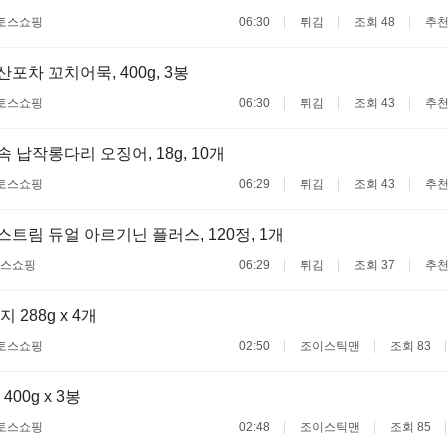
토스쇼핑
06:30
튀김
조회 48
추천
부산포차 꼬치어묵, 400g, 3봉
토스쇼핑
06:30
튀김
조회 43
추천
실속 납작롱다리 오징어, 18g, 10개
토스쇼핑
06:29
튀김
조회 43
추천
익스트림 듀얼 아르기닌 플러스, 120정, 1개
스쇼핑
06:29
튀김
조회 37
추천
288g x 4개
토스쇼핑
02:50
조이스틱맨
조회 83
00g x 3봉
토스쇼핑
02:48
조이스틱맨
조회 85