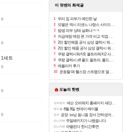
이 팟벤의 화제글
1
우리 집 피부가 예민한 날
 0
2
모델은 역시 리센느 나랑스 사이드 1.25L 1박스
3
밤샘 피부 상태 실화냐ㅋㅋ
4
자급제랑 매장 폰 가격 비교 직접 안가도 되네요
5
2만 할인해줌 공식 삼성 갤럭시 워치9 크림, 40mm, 블루투스
 0
6
2만 할인 해줌 공식 삼성 갤럭시 워치9 실버, 44mm, 블루투스
7
쿠팡 갤럭시워치9, 울트라워치2 사전구매 혜택 받아보세요
 1세트
8
쿠팡 갤럭시 z8 폴드 울트라, 폴드, 플립 사전예약
9
레플리카 후기
 0
10
운동할 때 헬스장 스트랩으로 얼굴 만졌다가 볼 뒤집어짐
오늘의 핫벤
 0
넥슨 오버워치 홈페이지 새단장!!
오버워치
8월 9일 썬데이 메이플
메이플
 0
공장: xx님 옴니움 장서 안하셨어요?
와우
주말패키지가 나왔읍니다.
리니지M
아떨린다 한시간후면
리니지M