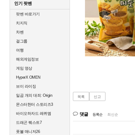
인기 팟벤
팟벤 바로가기
치지직
차벤
걸그룹
여행
해외게임정보
게임 영상
HyperX OMEN
브이 라이징
일곱 개의 대죄: Origin
목록
신고
몬스터헌터 스토리즈3
바이오하자드 레퀴엠
댓글
등록순
|
최신순
드래곤 퀘스트7
풋볼 매니저26