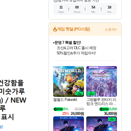
참가자 모집까지 남은 기간
11
00
54
17
Days
Hours
Min
Sec
게임 핫딜 (PC/스팀)
스토어+
마블 투혼 파이팅 소울즈 정식출시!
마블 히어로 총 출동&화려한 격투!
네이버 포인트 혜택까지!
인벤게임즈 8월 특별 할인!
드래곤소드: 어웨이크닝 입점!
문명 7 특별 할인!
귀무자: 검의 길 예약 판매 중!
비스트 오브 리인카네이션 정식 출시!
커세어 코브 출시 기념 할인!
더 렐릭 퍼스트 가디언 정식 출시
베데스다 40주년 기념 할인 중!
캡콤 프렌차이즈 할인 진행 중!
캡콤 일부 상품 상시 할인
스타워즈 은하계 레이서
로블록스 기프트 카드 공식 입점
인기 퍼블리셔 모음!
스팀으로 만나는 드래곤소드!
조선&고려 DLC 출시 예정
10% 할인과
게임프릭 신작 IP
해적'섬'을 발전시키자!
설화x하드코어 액션!
베데스다의 명작들을
몬헌, 바하 등 인기 IP를
몬헌 와일즈 & 드래곤즈 도그마2
인벤게임즈에서 10% 추가 적립
Robux를 가장 안전하고
최대 90% 할인가를 만나보세요!
네이버혜택과 함께 만나보세요!
50%할인&추가 적립까지!
이니&베니 혜택까지!
네이버 혜택가와 함께 예약하세요!
할인&네이버혜택으로 만나보세요!
네이버페이 혜택과 만나보세요!
40주년 프로모션으로 만나보세요!
할인가에 만나보세요!
일부 에디션 상시 할인!
혜택으로 예약 판매 중
편안하게 충전하세요
팰월드 Palworld
그랑블루 판타지 리
링크 엔드리스 라그
나로크 업그레이드
5%
32,000
5,000
킷 Granblue Fantasy
25%
24,000원
36,800원
Relink Endless Ragn
arok Upgrade Kit DL
C