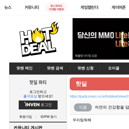
로스트아크
뉴스
커뮤니티
게임캘린더
게이머존
기대평 이벤트
팟벤 메인
팟벤 검색
팟벤 신청
오이갤
핫딜 파티
핫딜
로그인하고
출석보상
받으세요!
https://party.inven.co.kr/hotdeal/view
로그인
식품
자연의 건강함을 담은
회원가입
ID/PW 찾기
우리팀뭐해
커뮤니티 게시판