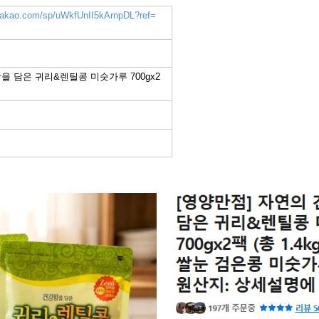
k.kakao.com/sp/uWkfUnII5kArnpDL?ref=
을 담은 귀리&렌틸콩 미숫가루 700gx2