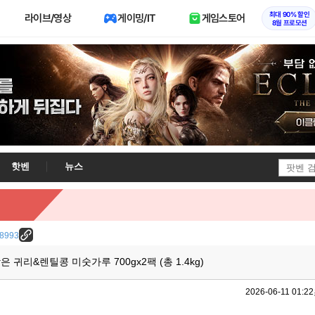
최대 90% 할인
라이브/영상
게이밍/IT
게임스토어
8월 프로모션
핫벤
뉴스
/28993
 귀리&렌틸콩 미숫가루 700gx2팩 (총 1.4kg)
2026-06-11 01:22