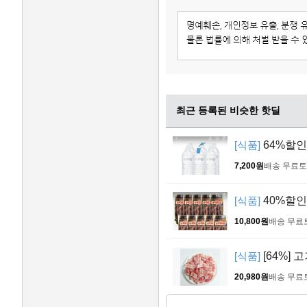
최근 등록된 비슷한 핫딜
[식품]
64%할인 
7,200원
배송 무료
토
[식품]
40%할인 
10,800원
배송 무료
[식품]
[64%] 
20,980원
배송 무료