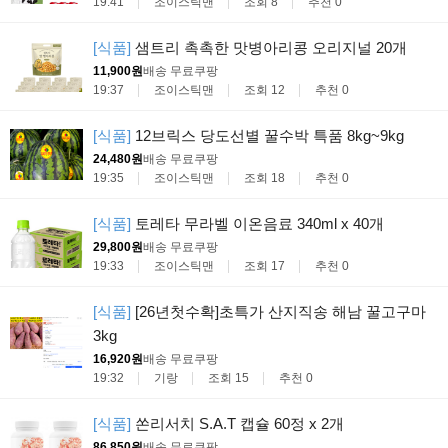
19:41
조이스틱맨
조회 8
추천 0
[식품]
샘트리 촉촉한 맛병아리콩 오리지널 20개
11,900원
배송 무료
쿠팡
19:37
조이스틱맨
조회 12
추천 0
[식품]
12브릭스 당도선별 꿀수박 특품 8kg~9kg
24,480원
배송 무료
쿠팡
19:35
조이스틱맨
조회 18
추천 0
[식품]
토레타 무라벨 이온음료 340ml x 40개
29,800원
배송 무료
쿠팡
19:33
조이스틱맨
조회 17
추천 0
[식품]
[26년첫수확]초특가 산지직송 해남 꿀고구마
3kg
16,920원
배송 무료
쿠팡
19:32
기랑
조회 15
추천 0
[식품]
쏜리서치 S.A.T 캡슐 60정 x 2개
86,850원
배송 무료
쿠팡