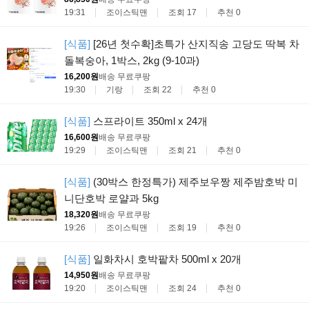
19:31
조이스틱맨
조회 17
추천 0
[식품]
[26년 첫수확]초특가 산지직송 고당도 딱복 차
돌복숭아, 1박스, 2kg (9-10과)
16,200원
배송 무료
쿠팡
19:30
기랑
조회 22
추천 0
[식품]
스프라이트 350ml x 24개
16,600원
배송 무료
쿠팡
19:29
조이스틱맨
조회 21
추천 0
[식품]
(30박스 한정특가) 제주보우짱 제주밤호박 미
니단호박 로얄과 5kg
18,320원
배송 무료
쿠팡
19:26
조이스틱맨
조회 19
추천 0
[식품]
일화차시 호박팥차 500ml x 20개
14,950원
배송 무료
쿠팡
19:20
조이스틱맨
조회 24
추천 0