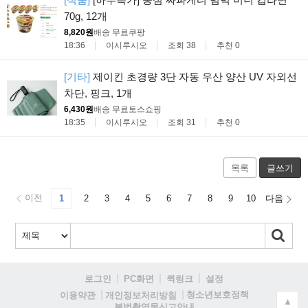
70g, 12개
8,820원
배송 무료
쿠팡
18:36
이시루시오
조회 38
추천 0
[기타]
제이킨 초경량 3단 자동 우산 양산 UV 자외선
차단, 핑크, 1개
6,430원
배송 무료
토스쇼핑
18:35
이시루시오
조회 31
추천 0
목록
글쓰기
이전
1
2
3
4
5
6
7
8
9
10
다음
로그인
PC화면
퀵링크
설정
청소년보호정책
이용약관
개인정보처리방침
▲
불법촬영물신고안내