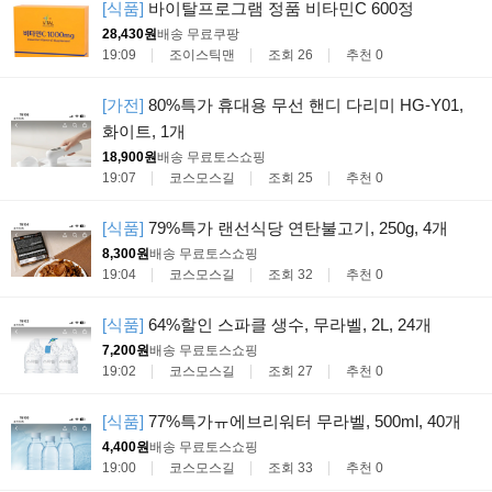
[식품]
바이탈프로그램 정품 비타민C 600정
28,430원
배송 무료
쿠팡
19:09
조이스틱맨
조회 26
추천 0
[가전]
80%특가 휴대용 무선 핸디 다리미 HG-Y01,
화이트, 1개
18,900원
배송 무료
토스쇼핑
19:07
코스모스길
조회 25
추천 0
[식품]
79%특가 랜선식당 연탄불고기, 250g, 4개
8,300원
배송 무료
토스쇼핑
19:04
코스모스길
조회 32
추천 0
[식품]
64%할인 스파클 생수, 무라벨, 2L, 24개
7,200원
배송 무료
토스쇼핑
19:02
코스모스길
조회 27
추천 0
[식품]
77%특가ㅠ에브리워터 무라벨, 500ml, 40개
4,400원
배송 무료
토스쇼핑
19:00
코스모스길
조회 33
추천 0