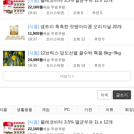
[식품]
믈레코비타 3.5% 멸균우유 1L x 12개
22,160원
배송 무료
쿠팡
19:41
조이스틱맨
조회 8
추천 0
[식품]
샘트리 촉촉한 맛병아리콩 오리지널 20개
11,900원
배송 무료
쿠팡
19:37
조이스틱맨
조회 12
추천 0
[식품]
12브릭스 당도선별 꿀수박 특품 8kg~9kg
24,480원
배송 무료
쿠팡
19:35
조이스틱맨
조회 18
추천 0
더보기 +
목록
글쓰기
식품
생활용품
게임
PC
가전
의류
화장
[식품]
믈레코비타 3.5% 멸균우유 1L x 12개
22,160원
배송 무료
쿠팡