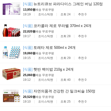
[식품]
뉴트리큐브 파라다이스 그레인 버닝 120정
13,950원
배송 무료
쿠팡
19:19
조이스틱맨
조회 24
추천 0
[식품]
코카콜라 제로 무라벨 370ml x 24개
22,020원
배송 무료
쿠팡
19:17
조이스틱맨
조회 28
추천 0
[식품]
토레타 제로 500ml x 24개
19,060원
배송 무료
쿠팡
19:15
조이스틱맨
조회 29
추천 0
[식품]
햇반 백미밥 210g x 24개
25,060원
배송 무료
쿠팡
19:12
조이스틱맨
조회 40
추천 0
[식품]
자연의품격 건강한 간 밀크씨슬 150정
20,520원
배송 무료
쿠팡
19:10
조이스틱맨
조회 25
추천 0