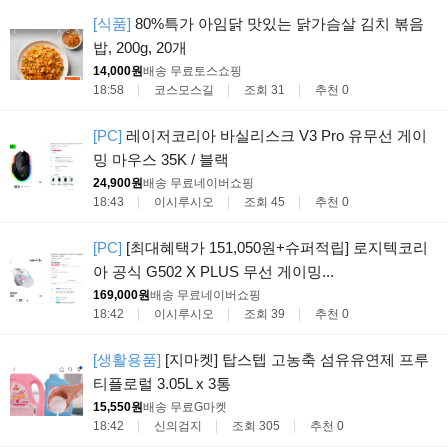
[식품]
80%특가 아임닭 맛있는 닭가슴살 김치 볶음
밥, 200g, 20개
14,000원
배송 무료
토스쇼핑
18:58
코스모스길
조회 31
추천 0
[PC]
레이저코리아 바실리스크 V3 Pro 유무선 게이
밍 마우스 35K / 블랙
24,900원
배송 무료
네이버쇼핑
18:43
이시루시오
조회 45
추천 0
[PC]
[최대혜택가 151,050원+슈퍼적립] 로지텍코리
아 공식 G502 X PLUS 무선 게이밍...
169,000원
배송 무료
네이버쇼핑
18:42
이시루시오
조회 39
추천 0
[생활용품]
[지마켓] 탑스텝 고농축 섬유유연제 프루
티플로럴 3.05L x 3통
15,550원
배송 무료
G마켓
18:42
신의검지
조회 305
추천 0