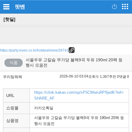
팟벤
[핫딜]
https://party.inven.co.kr/hotdeal/view/28741
서울우유 고칼슘 무가당 블랙9곡 두유 190ml 20팩 등
식품
행사 모음전
2026-06-10 03:04
우리팀뭐해
조회수 1,367
추천 0
댓글 0
https://clink.kakao.com/sp/xP5CWwruRPIfjedK?ref=
URL
SHARE_AF
쇼핑몰
카카오톡딜
서울우유 고칼슘 무가당 블랙9곡 두유 190ml 20팩 등
상품명
행사 모음전