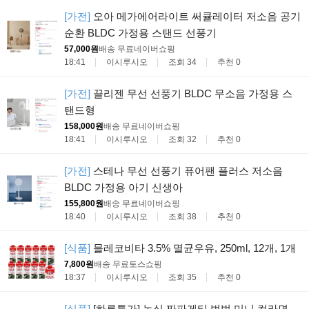
[가전]
오아 메가에어라이트 써큘레이터 저소음 공기
순환 BLDC 가정용 스탠드 선풍기
57,000원
배송 무료
네이버쇼핑
18:41
이시루시오
조회 34
추천 0
[가전]
끌리젠 무선 선풍기 BLDC 무소음 가정용 스
탠드형
158,000원
배송 무료
네이버쇼핑
18:41
이시루시오
조회 32
추천 0
[가전]
스테나 무선 선풍기 퓨어팬 플러스 저소음
BLDC 가정용 아기 신생아
155,800원
배송 무료
네이버쇼핑
18:40
이시루시오
조회 38
추천 0
[식품]
믈레코비타 3.5% 멸균우유, 250ml, 12개, 1개
7,800원
배송 무료
토스쇼핑
18:37
이시루시오
조회 35
추천 0
[식품]
[하루특가] 농심 짜파게티 범벅 미니 컵라면