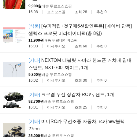
9,900원
배송 무료
토스쇼핑
16:08
코스모스길
조회 28
추천 0
[식품]
[슈퍼적립+첫구매6천할인쿠폰] [네이버 단독]
셀렉스 프로핏 버라이어티팩(총 8입)
11,900원
배송 무료
네이버쇼핑
16:03
이시루시오
조회 60
추천 0
[기타]
NEXTOM 테블릿 자바라 핸드폰 거치대 침대
스탠드, NXT-700, 화이트, 1개
9,800원
배송 무료
토스쇼핑
16:02
이시루시오
조회 30
추천 0
[기타]
크로엠 무선 장갑차 RC카, 샌드, 1개
92,700원
배송 무료
토스쇼핑
16:01
이시루시오
조회 25
추천 0
[기타]
미니RC카 무선조종 자동차, rc카new블랙
27cm
25,000원
배송 무료
토스쇼핑