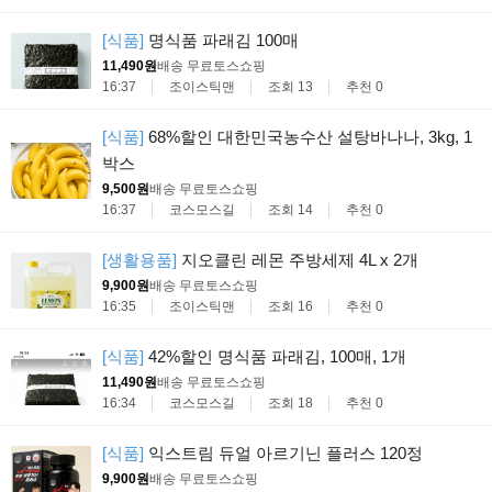
[식품]
명식품 파래김 100매
11,490원
배송 무료
토스쇼핑
16:37
조이스틱맨
조회 13
추천 0
[식품]
68%할인 대한민국농수산 설탕바나나, 3kg, 1
박스
9,500원
배송 무료
토스쇼핑
16:37
코스모스길
조회 14
추천 0
[생활용품]
지오클린 레몬 주방세제 4L x 2개
9,900원
배송 무료
토스쇼핑
16:35
조이스틱맨
조회 16
추천 0
[식품]
42%할인 명식품 파래김, 100매, 1개
11,490원
배송 무료
토스쇼핑
16:34
코스모스길
조회 18
추천 0
[식품]
익스트림 듀얼 아르기닌 플러스 120정
9,900원
배송 무료
토스쇼핑