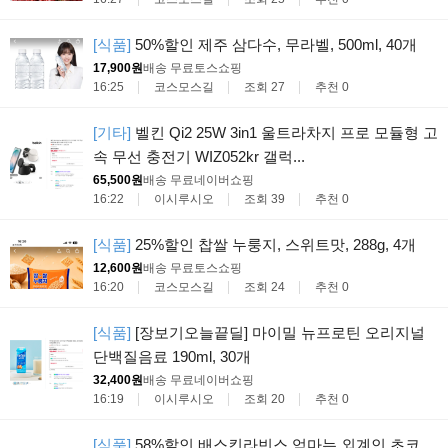
[식품]
50%할인 제주 삼다수, 무라벨, 500ml, 40개
17,900원
배송 무료
토스쇼핑
16:25
코스모스길
조회 27
추천 0
[기타]
벨킨 Qi2 25W 3in1 울트라차지 프로 모듈형 고
속 무선 충전기 WIZ052kr 갤럭...
65,500원
배송 무료
네이버쇼핑
16:22
이시루시오
조회 39
추천 0
[식품]
25%할인 찹쌀 누룽지, 스위트맛, 288g, 4개
12,600원
배송 무료
토스쇼핑
16:20
코스모스길
조회 24
추천 0
[식품]
[장보기오늘끝딜] 마이밀 뉴프로틴 오리지널
단백질음료 190ml, 30개
32,400원
배송 무료
네이버쇼핑
16:19
이시루시오
조회 20
추천 0
[식품]
58%할인 배스킨라빈스 엄마는 외계인 초코