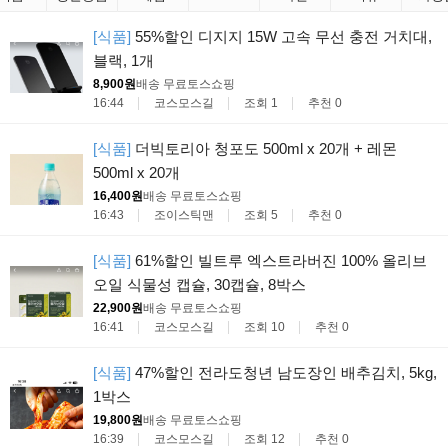
[식품]
55%할인 디지지 15W 고속 무선 충전 거치대,
블랙, 1개
8,900원
배송 무료
토스쇼핑
16:44
코스모스길
조회 1
추천 0
[식품]
더빅토리아 청포도 500ml x 20개 + 레몬
500ml x 20개
16,400원
배송 무료
토스쇼핑
16:43
조이스틱맨
조회 5
추천 0
[식품]
61%할인 빌트루 엑스트라버진 100% 올리브
오일 식물성 캡슐, 30캡슐, 8박스
22,900원
배송 무료
토스쇼핑
16:41
코스모스길
조회 10
추천 0
[식품]
47%할인 전라도청년 남도장인 배추김치, 5kg,
1박스
19,800원
배송 무료
토스쇼핑
16:39
코스모스길
조회 12
추천 0