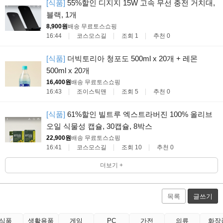
[식품]
55%할인 디지지 15W 고속 무선 충전 거치대,
블랙, 1개
8,900원
배송 무료
토스쇼핑
16:44
코스모스길
조회 1
추천 0
[식품]
더빅토리아 청포도 500ml x 20개 + 레몬
500ml x 20개
16,400원
배송 무료
토스쇼핑
16:43
조이스틱맨
조회 5
추천 0
[식품]
61%할인 빌트루 엑스트라버진 100% 올리브
오일 식물성 캡슐, 30캡슐, 8박스
22,900원
배송 무료
토스쇼핑
16:41
코스모스길
조회 10
추천 0
더보기 +
목록
글쓰기
식품
생활용품
게임
PC
가전
의류
화장