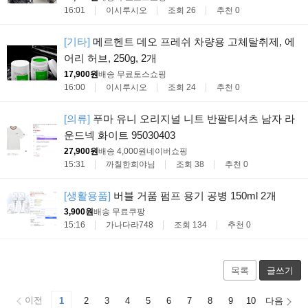
16:01
이시루시오
조회 26
추천 0
[기타]
메르헨트 데오 프레쉬 차량용 고체탈취제, 에
어리 허브, 250g, 2개
17,900원
배송 무료
토스쇼핑
16:00
이시루시오
조회 24
추천 0
[의류]
푸마 유니 오리지널 니트 반팔티셔츠 남자 라
운드넥 화이트 95030403
27,900원
배송 4,000원
네이버쇼핑
15:31
까칠한희야님
조회 38
추천 0
[생활용품]
버블 거품 펌프 용기 공병 150ml 2개
3,900원
배송 무료
쿠팡
15:16
가나다라748
조회 134
추천 0
목록
글쓰기
이전
1
2
3
4
5
6
7
8
9
10
다음