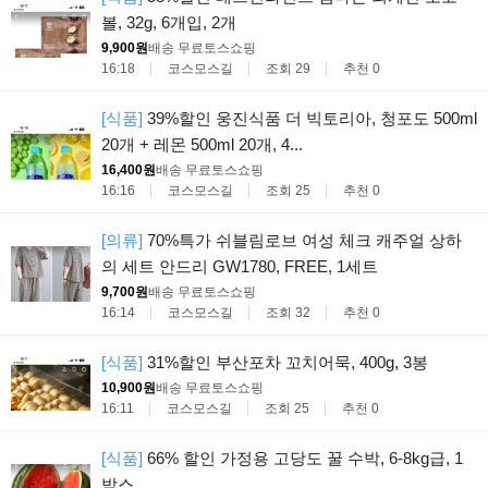
볼, 32g, 6개입, 2개
9,900원
배송 무료
토스쇼핑
16:18
코스모스길
조회 29
추천 0
[식품]
39%할인 웅진식품 더 빅토리아, 청포도 500ml
20개 + 레몬 500ml 20개, 4...
16,400원
배송 무료
토스쇼핑
16:16
코스모스길
조회 25
추천 0
[의류]
70%특가 쉬블림로브 여성 체크 캐주얼 상하
의 세트 안드리 GW1780, FREE, 1세트
9,700원
배송 무료
토스쇼핑
16:14
코스모스길
조회 32
추천 0
[식품]
31%할인 부산포차 꼬치어묵, 400g, 3봉
10,900원
배송 무료
토스쇼핑
16:11
코스모스길
조회 25
추천 0
[식품]
66% 할인 가정용 고당도 꿀 수박, 6-8kg급, 1
박스