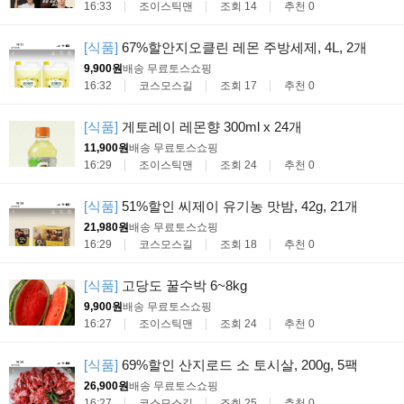
16:33
조이스틱맨
조회 14
추천 0
[식품]
67%할안지오클린 레몬 주방세제, 4L, 2개
9,900원
배송 무료
토스쇼핑
16:32
코스모스길
조회 17
추천 0
[식품]
게토레이 레몬향 300ml x 24개
11,900원
배송 무료
토스쇼핑
16:29
조이스틱맨
조회 24
추천 0
[식품]
51%할인 씨제이 유기농 맛밤, 42g, 21개
21,980원
배송 무료
토스쇼핑
16:29
코스모스길
조회 18
추천 0
[식품]
고당도 꿀수박 6~8kg
9,900원
배송 무료
토스쇼핑
16:27
조이스틱맨
조회 24
추천 0
[식품]
69%할인 산지로드 소 토시살, 200g, 5팩
26,900원
배송 무료
토스쇼핑
16:27
코스모스길
조회 25
추천 0