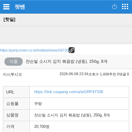
팟벤
[핫딜]
https://party.inven.co.kr/hotdeal/view/28730
식품
쟌슨빌 소시지 김치 볶음밥 (냉동), 250g, 8개
2026-06-09 23:34
이시루시오
조회수 1,408
추천 0
댓글 0
URL
https://link.coupang.com/a/erGRP4Y536
쇼핑몰
쿠팡
상품명
쟌슨빌 소시지 김치 볶음밥 (냉동), 250g, 8개
가격
20,700원