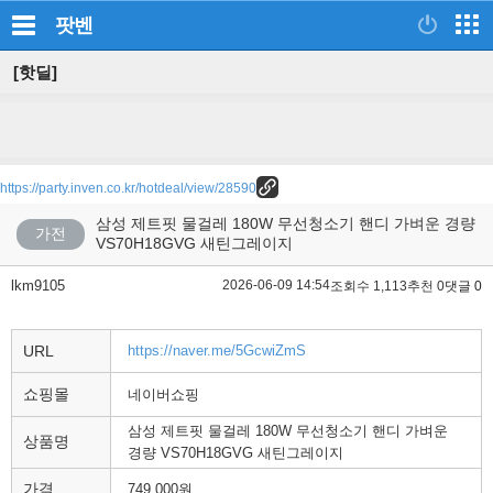
팟벤
[핫딜]
https://party.inven.co.kr/hotdeal/view/28590
삼성 제트핏 물걸레 180W 무선청소기 핸디 가벼운 경량
가전
VS70H18GVG 새틴그레이지
lkm9105
2026-06-09 14:54
조회수 1,113
추천 0
댓글 0
URL
https://naver.me/5GcwiZmS
쇼핑몰
네이버쇼핑
삼성 제트핏 물걸레 180W 무선청소기 핸디 가벼운
상품명
경량 VS70H18GVG 새틴그레이지
가격
749,000원