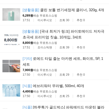
[생활용품]
클린 보틀 변기세정제 클리너, 320g, 4개
6,289원
배송 무료
토스쇼핑
17:51
이시루시오
조회 30
추천 0
[생활용품]
[국내 최저가 링크] 파이토메이드 저자극
초극세 프리미엄 칫솔, 10개입, 3세트
8,800원
배송 무료
토스쇼핑
17:51
조이스틱맨
조회 39
추천 0
[기타]
로에드 타일 줄눈 마카펜 세트, 화이트, 5P, 1
세트
7,900원
배송 무료
토스쇼핑
17:50
이시루시오
조회 29
추천 0
[식품]
에브리워터 무라벨, 500ml, 40개
4,400원
배송 무료
토스쇼핑
17:50
이시루시오
조회 25
추천 0
[식품]
[하루특가 골드박스] 파워에이드 마운틴 블라