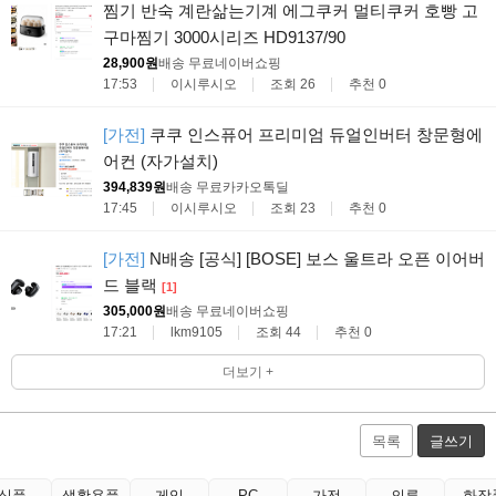
찜기 반숙 계란삶는기계 에그쿠커 멀티쿠커 호빵 고
구마찜기 3000시리즈 HD9137/90
28,900원
배송 무료
네이버쇼핑
17:53
이시루시오
조회 26
추천 0
[가전]
쿠쿠 인스퓨어 프리미엄 듀얼인버터 창문형에
어컨 (자가설치)
394,839원
배송 무료
카카오톡딜
17:45
이시루시오
조회 23
추천 0
[가전]
N배송 [공식] [BOSE] 보스 울트라 오픈 이어버
드 블랙
[1]
305,000원
배송 무료
네이버쇼핑
17:21
lkm9105
조회 44
추천 0
더보기 +
목록
글쓰기
식품
생활용품
게임
PC
가전
의류
화장