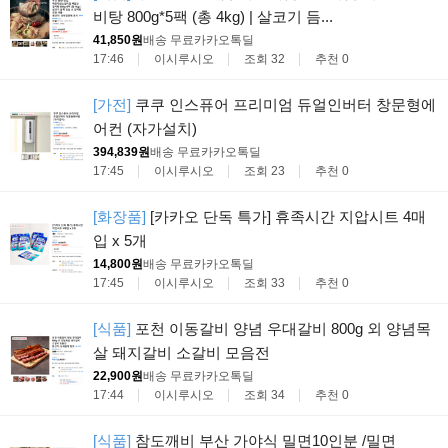
비탕 800g*5팩 (총 4kg) | 살코기 듬...
41,850원
배송 무료
카카오톡딜
17:46
이시루시오
조회 32
추천 0
[가전]
쿠쿠 인스퓨어 프리미엄 듀얼인버터 창문형에
어컨 (자가설치)
394,839원
배송 무료
카카오톡딜
17:45
이시루시오
조회 23
추천 0
[화장품]
[카카오 단독 특가] 휴족시간 지압시트 4매
입 x 5개
14,800원
배송 무료
카카오톡딜
17:45
이시루시오
조회 33
추천 0
[식품]
포천 이동갈비 양념 우대갈비 800g 외 양념목
살 돼지갈비 소갈비 모음전
22,900원
배송 무료
카카오톡딜
17:44
이시루시오
조회 34
추천 0
[식품]
참도깨비 부산 가야식 밀면10인분 /밀면