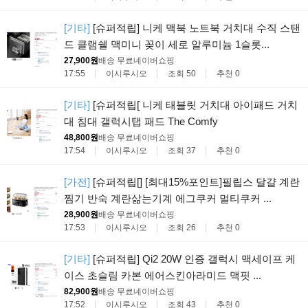
[기타]
[슈퍼적립] 니케 맥북 노트북 거치대 수직 스탠
드 클램쉘 맥미니 꽂이 세로 알루미늄 1슬롯...
27,900원
배송 무료
네이버쇼핑
17:55
이시루시오
조회 50
추천 0
[기타]
[슈퍼적립[ 니케 태블릿 거치대 아이패드 거치
대 침대 갤럭시탭 패드 The Comfy
48,800원
배송 무료
네이버쇼핑
17:54
이시루시오
조회 37
추천 0
[가전]
[슈퍼적립[] [최대15%포인트]필립스 달걀 계란
찜기 반숙 계란삶는기계 에그쿠커 멀티쿠커 ...
28,900원
배송 무료
네이버쇼핑
17:53
이시루시오
조회 26
추천 0
[기타]
[슈퍼적립] Qi2 20W 인증 갤럭시 맥세이프 케
이스 초슬림 카본 에어스킨아라미드 맥핏 ...
82,900원
배송 무료
네이버쇼핑
17:52
이시루시오
조회 43
추천 0