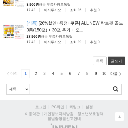
8,900원
배송 무료
카카오톡딜
17:42
이시루시오
조회 26
추천 0
[식품]
[26%할인+증정+쿠폰] ALL NEW 락토핏 골드
3통(150포) + 30포 추가 + 오...
27,960원
배송 무료
카카오톡딜
17:42
이시루시오
조회 29
추천 0
목록
글쓰기
이전
1
2
3
4
5
6
7
8
9
10
다음
로그인
PC화면
퀵링크
설정
청소년보호정책
이용약관
개인정보처리방침
▲
불법촬영물신고안내
(주)