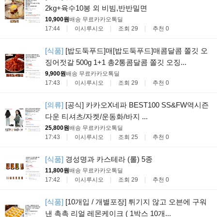
2kg+육수10봉 외 비빔,반반밀면
10,900원
배송 무료
카카오톡딜
17:44
이시루시오
조회 29
추천 0
[식품]
[밥도둑푸드]매[밥도둑푸드]매콤달콤 쫄깃 오
징어젓갈 500g 1+1 총2통콤달콤 쫄깃 오징...
9,900원
배송 무료
카카오톡딜
17:43
이시루시오
조회 29
추천 0
[의류]
[공식] 카카오X네파 BEST100 SS&FW역시즌
다운 티셔츠/자켓/운동화/바지 ...
25,800원
배송 무료
카카오톡딜
17:43
이시루시오
조회 25
추천 0
[식품]
경성명과 카스테라 (롤) 5종
11,800원
배송 무료
카카오톡딜
17:42
이시루시오
조회 29
추천 0
[식품]
[10개입 / 개별포장] 튀기지 않고 오븐에 구워
낸 촉촉 리얼 레몬케이크 ( 1박스 10개...