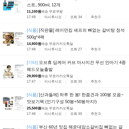
스트, 900ml, 12개
11,100원
배송 무료
쿠팡
17:49
이시루시오
조회 34
추천 0
[식품]
[직판몰] 레이먼킴 셰프의 뼈없는 갈비탕 정석
500g*4팩
14,900원
배송 무료
카카오톡딜
17:48
이시루시오
조회 27
추천 0
[기타]
오브휴 딥케어 커브 마사지건 무선 안마기 4종
헤드오늘출발
29,900원
배송 무료
카카오톡딜
17:47
이시루시오
조회 30
추천 0
[식품]
[산과들에] 하루 한 봉! 한줌견과 100봉 모음~
맛보기팩 (인기구성 50봉+50봉까지!)
25,500원
배송 무료
카카오톡딜
17:46
이시루시오
조회 30
추천 0
[식품]
부산 60년 맛집 해운대암소갈비집 뼈없는 갈