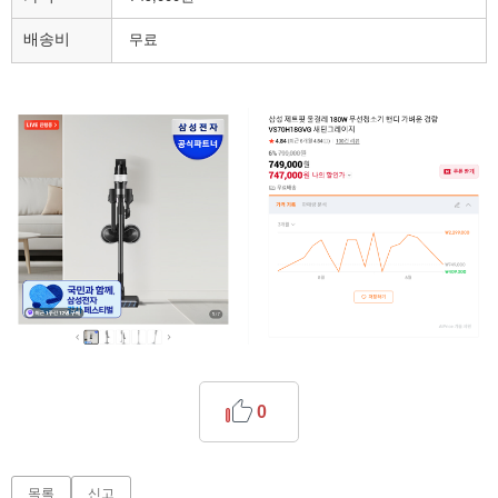
배송비
무료
0
목록
신고