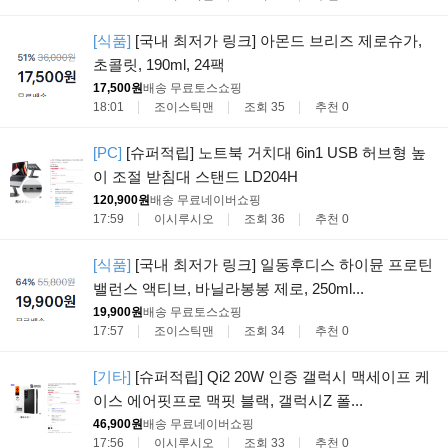
[식품]
[국내 최저가 링크] 아몬드 브리즈 제로슈가,
초콜릿, 190ml, 24팩
17,500원
배송 무료
토스쇼핑
18:01
조이스틱맨
조회 35
추천 0
[PC]
[슈퍼적립] 노트북 거치대 6in1 USB 허브형 높
이 조절 받침대 스탠드 LD204H
120,900원
배송 무료
네이버쇼핑
17:59
이시루시오
조회 36
추천 0
[식품]
[국내 최저가 링크] 일동후디스 하이뮨 프로틴
밸런스 액티브, 바닐라봉봉 제로, 250ml...
19,900원
배송 무료
토스쇼핑
17:57
조이스틱맨
조회 34
추천 0
[기타]
[슈퍼적립] Qi2 20W 인증 갤럭시 맥세이프 케
이스 에어핏프로 맥핏 블랙, 갤럭시Z 폴...
46,900원
배송 무료
네이버쇼핑
17:56
이시루시오
조회 33
추천 0