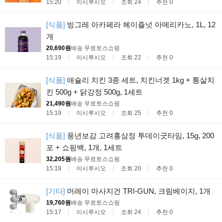
15:20
이시루시오
조회 24
추천 0
[식품]
빙그레 아카페라 헤이즐넛 아메리카노, 1L, 12
개
20,690원
배송 무료
토스쇼핑
15:19
이시루시오
조회 22
추천 0
[식품]
애슐리 치킨 3종 세트, 치킨너겟 1kg + 통살치
킨 500g + 닭강정 500g, 1세트
21,490원
배송 무료
토스쇼핑
15:19
이시루시오
조회 25
추천 0
[식품]
풍년보감 고려홍삼정 투데이굿타임, 15g, 200
포 + 쇼핑백, 1개, 1세트
32,205원
배송 무료
토스쇼핑
15:18
이시루시오
조회 20
추천 0
[기타]
머레이 마사지건 TRI-GUN, 크림베이지, 1개
19,760원
배송 무료
토스쇼핑
15:17
이시루시오
조회 24
추천 0