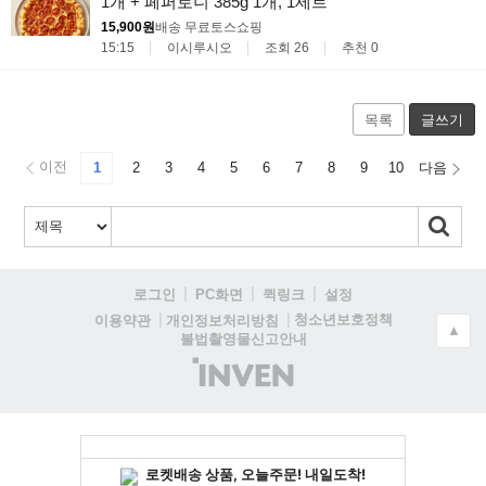
1개 + 페퍼로니 385g 1개, 1세트
15,900원
배송 무료
토스쇼핑
15:15
이시루시오
조회 26
추천 0
목록
글쓰기
이전
1
2
3
4
5
6
7
8
9
10
다음
로그인
PC화면
퀵링크
설정
청소년보호정책
이용약관
개인정보처리방침
▲
불법촬영물신고안내
(주)
인
벤