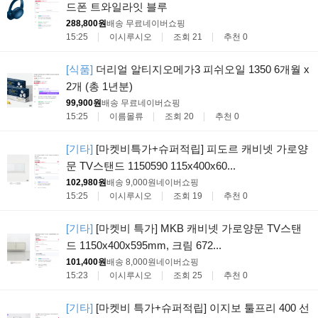
드폰 트와일라잇 블루
288,800원
배송 무료
네이버쇼핑
15:25
이시루시오
조회 21
추천 0
[식품]
더리얼 알티지오메가3 피쉬오일 1350 6개월 x
2개 (총 1년분)
99,900원
배송 무료
네이버쇼핑
15:25
이름몰류
조회 20
추천 0
[기타]
[마켓비특가+슈퍼적립] 피도르 캐비넷 가로양
문 TV스탠드 1150590 115x400x60...
102,980원
배송 9,000원
네이버쇼핑
15:25
이시루시오
조회 19
추천 0
[기타]
[마켓비 특가] MKB 캐비넷 가로양문 TV스탠
드 1150x400x595mm, 크림 672...
101,400원
배송 8,000원
네이버쇼핑
15:23
이시루시오
조회 25
추천 0
[기타]
[마켓비 특가+슈퍼적립] 이지보 툴프리 400 선