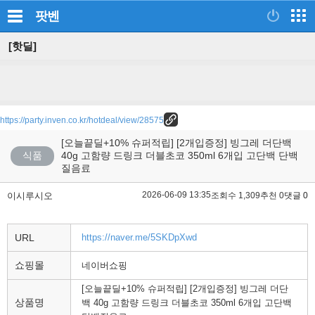
팟벤
[핫딜]
https://party.inven.co.kr/hotdeal/view/28575
[오늘끝딜+10% 슈퍼적립] [2개입증정] 빙그레 더단백
식품
40g 고함량 드링크 더블초코 350ml 6개입 고단백 단백
질음료
2026-06-09 13:35
이시루시오
조회수 1,309
추천 0
댓글 0
URL
https://naver.me/5SKDpXwd
쇼핑몰
네이버쇼핑
[오늘끝딜+10% 슈퍼적립] [2개입증정] 빙그레 더단
상품명
백 40g 고함량 드링크 더블초코 350ml 6개입 고단백