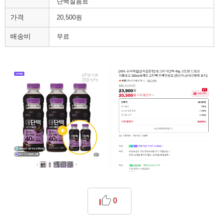
단백질음료
가격
20,500원
배송비
무료
0