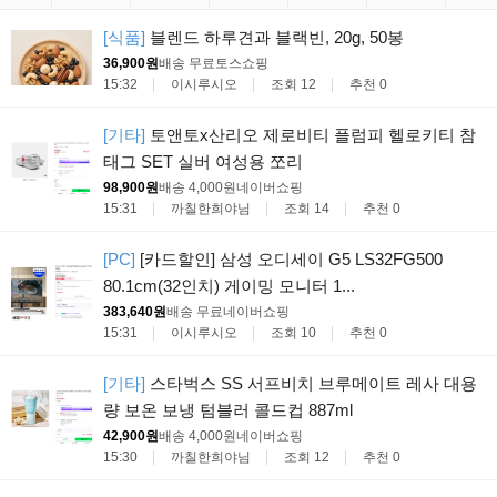
[식품]
블렌드 하루견과 블랙빈, 20g, 50봉
36,900원
배송 무료
토스쇼핑
15:32
이시루시오
조회 12
추천 0
[기타]
토앤토x산리오 제로비티 플럼피 헬로키티 참
태그 SET 실버 여성용 쪼리
98,900원
배송 4,000원
네이버쇼핑
15:31
까칠한희야님
조회 14
추천 0
[PC]
[카드할인] 삼성 오디세이 G5 LS32FG500
80.1cm(32인치) 게이밍 모니터 1...
383,640원
배송 무료
네이버쇼핑
15:31
이시루시오
조회 10
추천 0
[기타]
스타벅스 SS 서프비치 브루메이트 레사 대용
량 보온 보냉 텀블러 콜드컵 887ml
42,900원
배송 4,000원
네이버쇼핑
15:30
까칠한희야님
조회 12
추천 0