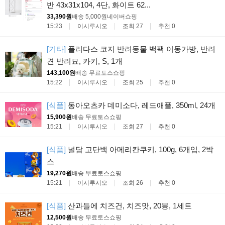
반 43x31x104, 4단, 화이트 62...
33,390원
배송 5,000원
네이버쇼핑
15:23
이시루시오
조회 27
추천 0
[기타]
플리다스 코지 반려동물 백팩 이동가방, 반려
견 반려묘, 카키, S, 1개
143,100원
배송 무료
토스쇼핑
15:22
이시루시오
조회 25
추천 0
[식품]
동아오츠카 데미소다, 레드애플, 350ml, 24개
15,900원
배송 무료
토스쇼핑
15:21
이시루시오
조회 27
추천 0
[식품]
널담 고단백 아메리칸쿠키, 100g, 6개입, 2박
스
19,270원
배송 무료
토스쇼핑
15:21
이시루시오
조회 26
추천 0
[식품]
산과들에 치즈건, 치즈맛, 20봉, 1세트
12,500원
배송 무료
토스쇼핑