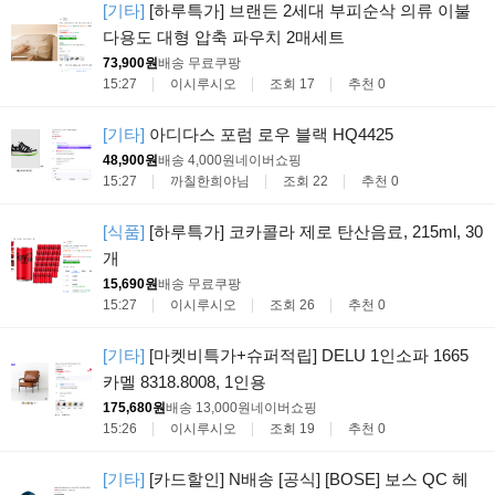
[기타]
[하루특가] 브랜든 2세대 부피순삭 의류 이불
다용도 대형 압축 파우치 2매세트
73,900원
배송 무료
쿠팡
15:27
이시루시오
조회 17
추천 0
[기타]
아디다스 포럼 로우 블랙 HQ4425
48,900원
배송 4,000원
네이버쇼핑
15:27
까칠한희야님
조회 22
추천 0
[식품]
[하루특가] 코카콜라 제로 탄산음료, 215ml, 30
개
15,690원
배송 무료
쿠팡
15:27
이시루시오
조회 26
추천 0
[기타]
[마켓비특가+슈퍼적립] DELU 1인소파 1665
카멜 8318.8008, 1인용
175,680원
배송 13,000원
네이버쇼핑
15:26
이시루시오
조회 19
추천 0
[기타]
[카드할인] N배송 [공식] [BOSE] 보스 QC 헤