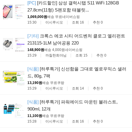
[PC]
[카드할인] 삼성 갤럭시탭 S11 WiFi 128GB
27.8cm(11형) S펜포함 태블릿...
1,069,000원
배송 무료
네이버쇼핑
15:30
이시루시오
조회 16
추천 0
[기타]
크록스 에코 시티 어드벤처 클로그 엘리펀트
213115-1LM 남여공용 220
148,900원
배송 4,000원
네이버쇼핑
15:29
까칠한희야님
조회 15
추천 0
[식품]
[하루특가] 신선함을 그대로 엘로우믹스 샐러
드, 80g, 7팩
13,190원
배송 무료
쿠팡
15:29
이시루시오
조회 14
추천 0
[식품]
[하루특가] 파워에이드 마운틴 블라스트,
900ml, 12개
11,100원
배송 무료
쿠팡
15:28
이시루시오
조회 16
추천 0