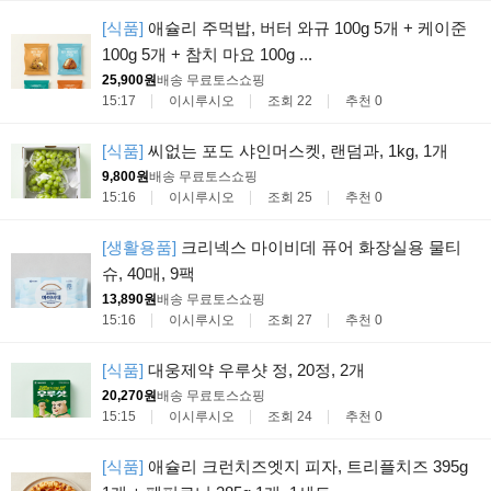
[식품]
애슐리 주먹밥, 버터 와규 100g 5개 + 케이준
100g 5개 + 참치 마요 100g ...
25,900원
배송 무료
토스쇼핑
15:17
이시루시오
조회 22
추천 0
[식품]
씨없는 포도 샤인머스켓, 랜덤과, 1kg, 1개
9,800원
배송 무료
토스쇼핑
15:16
이시루시오
조회 25
추천 0
[생활용품]
크리넥스 마이비데 퓨어 화장실용 물티
슈, 40매, 9팩
13,890원
배송 무료
토스쇼핑
15:16
이시루시오
조회 27
추천 0
[식품]
대웅제약 우루샷 정, 20정, 2개
20,270원
배송 무료
토스쇼핑
15:15
이시루시오
조회 24
추천 0
[식품]
애슐리 크런치즈엣지 피자, 트리플치즈 395g