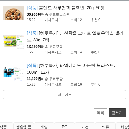
[식품]
블렌드 하루견과 블랙빈, 20g, 50봉
36,900원
배송 무료
토스쇼핑
15:32
이시루시오
조회 12
추천 0
[식품]
[하루특가] 신선함을 그대로 엘로우믹스 샐러
드, 80g, 7팩
13,190원
배송 무료
쿠팡
15:29
이시루시오
조회 14
추천 0
[식품]
[하루특가] 파워에이드 마운틴 블라스트,
900ml, 12개
11,100원
배송 무료
쿠팡
15:28
이시루시오
조회 16
추천 0
더보기 +
목록
글쓰기
식품
생활용품
게임
PC
가전
의류
화장