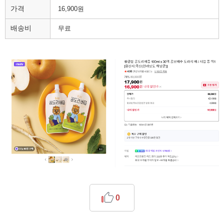
가격
16,900원
배송비
무료
0