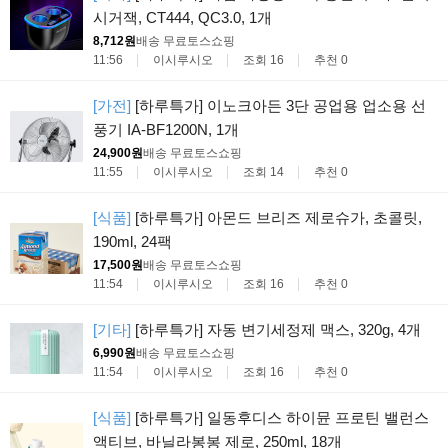
시거잭, CT444, QC3.0, 1개
8,712원
배송 무료
토스쇼핑
11:56
이시루시오
조회 16
추천 0
[가전]
[하루특가] 이노크아든 3단 공업용 업소용 선
풍기 IA-BF1200N, 1개
24,900원
배송 무료
토스쇼핑
11:55
이시루시오
조회 14
추천 0
[식품]
[하루특가] 아몬드 브리즈 제로슈가, 초콜릿,
190ml, 24팩
17,500원
배송 무료
토스쇼핑
11:54
이시루시오
조회 16
추천 0
[기타]
[하루특가] 자동 변기세정제 맥스, 320g, 4개
6,990원
배송 무료
토스쇼핑
11:54
이시루시오
조회 16
추천 0
[식품]
[하루특가] 일동후디스 하이뮨 프로틴 밸런스
액티브, 바닐라봉봉 제로, 250ml, 18개