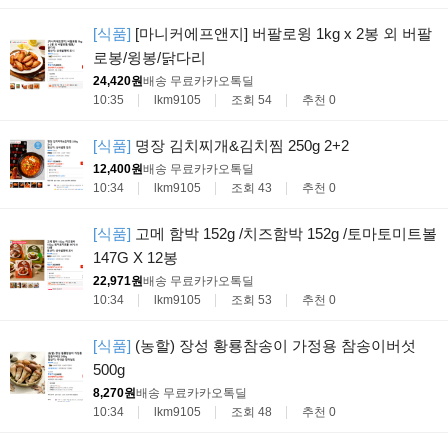
[식품]
[마니커에프앤지] 버팔로윙 1kg x 2봉 외 버팔
로봉/윙봉/닭다리
24,420원
배송 무료
카카오톡딜
10:35
lkm9105
조회 54
추천 0
[식품]
명장 김치찌개&김치찜 250g 2+2
12,400원
배송 무료
카카오톡딜
10:34
lkm9105
조회 43
추천 0
[식품]
고메 함박 152g /치즈함박 152g /토마토미트볼
147G X 12봉
22,971원
배송 무료
카카오톡딜
10:34
lkm9105
조회 53
추천 0
[식품]
(농할) 장성 황룡참송이 가정용 참송이버섯
500g
8,270원
배송 무료
카카오톡딜
10:34
lkm9105
조회 48
추천 0