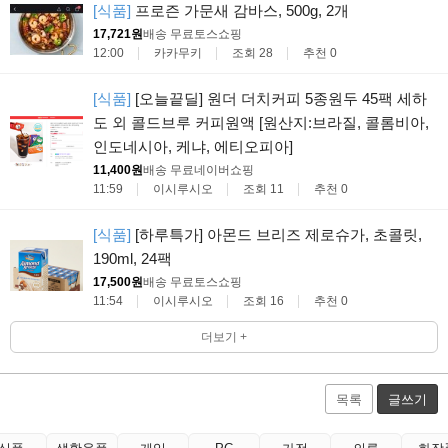
[식품]
프로즌 가문새 감바스, 500g, 2개
17,721원
배송 무료
토스쇼핑
12:00
카카무키
조회 28
추천 0
[식품]
[오늘끝딜] 원더 더치커피 5종원두 45팩 세하
도 외 콜드브루 커피원액 [원산지:브라질, 콜롬비아,
인도네시아, 케냐, 에티오피아]
11,400원
배송 무료
네이버쇼핑
11:59
이시루시오
조회 11
추천 0
[식품]
[하루특가] 아몬드 브리즈 제로슈가, 초콜릿,
190ml, 24팩
17,500원
배송 무료
토스쇼핑
11:54
이시루시오
조회 16
추천 0
더보기 +
목록
글쓰기