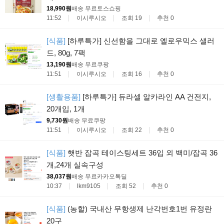
18,990원
배송 무료
토스쇼핑
11:52
이시루시오
조회 19
추천 0
[식품]
[하루특가] 신선함을 그대로 엘로우믹스 샐러
드, 80g, 7팩
13,190원
배송 무료
쿠팡
11:51
이시루시오
조회 16
추천 0
[생활용품]
[하루특가] 듀라셀 알카라인 AA 건전지,
20개입, 1개
9,730원
배송 무료
쿠팡
11:51
이시루시오
조회 22
추천 0
[식품]
햇반 잡곡 테이스팅세트 36입 외 백미/잡곡 36
개,24개 실속구성
38,037원
배송 무료
카카오톡딜
10:37
lkm9105
조회 52
추천 0
[식품]
(농할) 국내산 무항생제 난각번호1번 유정란
20구