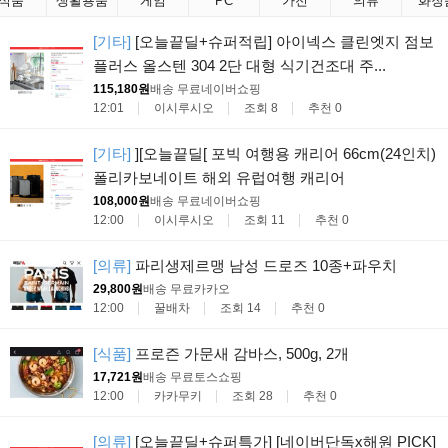
식품
생활용품
게임
PC
가전
의류
화장
[기타]
[오늘끝딜+슈퍼적립] 아이넥스 클린엣지 점보
플러스 올스텐 304 2단 대형 식기건조대 주...
115,180원
배송 무료
네이버쇼핑
12:01
이시루시오
조회 8
추천 0
[기타]
][오늘끝딜[ 포빅 여행용 캐리어 66cm(24인치)
폴리카보네이트 해외 유럽여행 캐리어
108,000원
배송 무료
네이버쇼핑
12:00
이시루시오
조회 11
추천 0
[의류]
파리생제르맹 남성 드로즈 10종+파우치
29,800원
배송 무료
카카오
12:00
꿀배차
조회 14
추천 0
[식품]
프로즌 가문새 감바스, 500g, 2개
17,721원
배송 무료
토스쇼핑
12:00
카카무키
조회 28
추천 0
[의류]
[오늘끝딜+슈퍼특가] [네이버단독x해원 PICK]