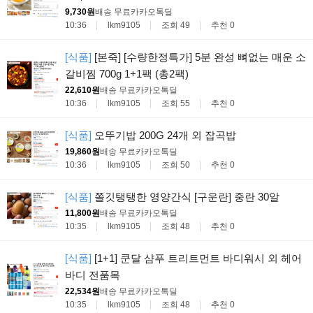
9,730원
배송 무료
카카오톡딜
10:36
lkm9105
조회 49
추천 0
[식품]
[본죽] [수량한정특가] 5분 완성 뼈없는 매운 소
갈비찜 700g 1+1팩 (총2팩)
22,610원
배송 무료
카카오톡딜
10:36
lkm9105
조회 55
추천 0
[식품]
오뚜기밥 200G 24개 외 잡곡밥
19,860원
배송 무료
카카오톡딜
10:36
lkm9105
조회 50
추천 0
[식품]
쫄깃탱탱한 영양간식 [구운란] 중란 30알
11,800원
배송 무료
카카오톡딜
10:35
lkm9105
조회 48
추천 0
[식품]
[1+1] 쿤달 샴푸 트리트먼트 바디워시 외 헤어
바디 전품목
22,534원
배송 무료
카카오톡딜
10:35
lkm9105
조회 48
추천 0