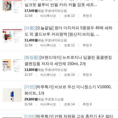
실크핏 블루비 반팔 카라 커플 잠옷 세트...
17,540원
배송 무료
네이버쇼핑
11:59
이시루시오
조회 12
추천 0
[식품]
[오늘끝딜] 원더 더치커피 5종원두 45팩 세하
도 외 콜드브루 커피원액 [원산지:브라질, ...
11,400원
배송 무료
네이버쇼핑
11:59
이시루시오
조회 11
추천 0
[화장품]
[브랜드데이] 뉴트로지나 딥클린 폼클렌징
클렌징폼 저자극 세안제 150ml, 2개
13,800원
배송 무료
네이버쇼핑
11:57
이시루시오
조회 15
추천 0
[가전]
[하루특가] 비브르 무선 미니청소기 V10000,
화이트, 1개
29,800원
배송 무료
토스쇼핑
11:56
이시루시오
조회 14
추천 0
[기타]
[하루특가] 카템 차량용 고속 충전기 4구 멀티