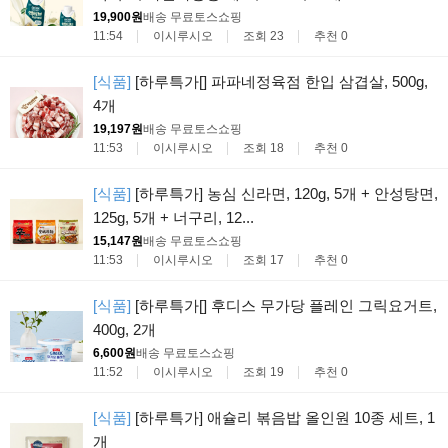
19,900원
배송 무료
토스쇼핑
11:54
이시루시오
조회 23
추천 0
[식품]
[하루특가[] 파파네정육점 한입 삼겹살, 500g,
4개
19,197원
배송 무료
토스쇼핑
11:53
이시루시오
조회 18
추천 0
[식품]
[하루특가] 농심 신라면, 120g, 5개 + 안성탕면,
125g, 5개 + 너구리, 12...
15,147원
배송 무료
토스쇼핑
11:53
이시루시오
조회 17
추천 0
[식품]
[하루특가[] 후디스 무가당 플레인 그릭요거트,
400g, 2개
6,600원
배송 무료
토스쇼핑
11:52
이시루시오
조회 19
추천 0
[식품]
[하루특가] 애슐리 볶음밥 올인원 10종 세트, 1
개