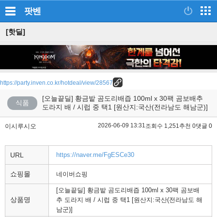
팟벤
[핫딜]
https://party.inven.co.kr/hotdeal/view/28567
[오늘끝딜] 황금밭 곰도리배즙 100ml x 30팩 곰보배추
식품
도라지 배 / 시럽 중 택1 [원산지:국산(전라남도 해남군)]
2026-06-09 13:31
이시루시오
조회수 1,251
추천 0
댓글 0
URL
https://naver.me/FgESCe30
쇼핑몰
네이버쇼핑
[오늘끝딜] 황금밭 곰도리배즙 100ml x 30팩 곰보배
상품명
추 도라지 배 / 시럽 중 택1 [원산지:국산(전라남도 해
남군)]