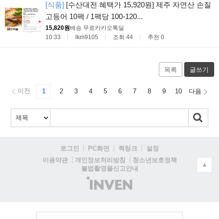
[식품]
[수산대전 혜택가 15,920원] 제주 자연산 손질
고등어 10팩 / 1팩당 100-120...
15,820원
배송 무료
카카오톡딜
10:33
lkm9105
조회 44
추천 0
목록
글쓰기
이전
1
2
3
4
5
6
7
8
9
10
다음
로그인
PC화면
퀵링크
설정
청소년보호정책
이용약관
개인정보처리방침
▲
불법촬영물신고안내
(주)
인
벤