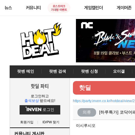
로스트아크
뉴스
커뮤니티
게임캘린더
게이머존
기대평 이벤트
팟벤 메인
팟벤 검색
팟벤 신청
오이갤
핫딜 파티
핫딜
로그인하고
출석보상
받으세요!
https://party.inven.co.kr/hotdeal/view
로그인
의류
[하루특가] 코닥어
회원가입
ID/PW 찾기
이시루시오
커뮤니티 게시판