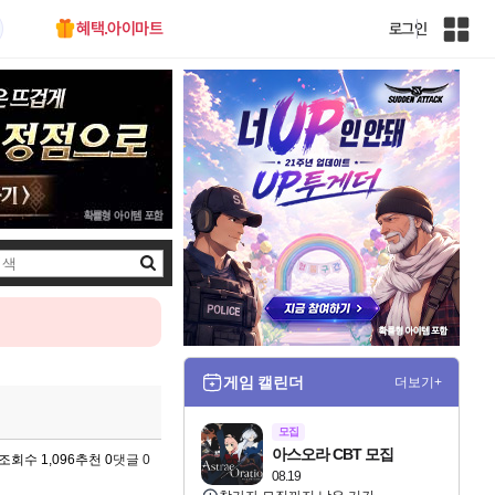
혜택.아이마트
로그인
인
벤
전
체
사
이
트
맵
검
색
게임 캘린더
더보기+
모집
아스오라 CBT 모집
조회수 1,096
추천 0
댓글 0
08.19