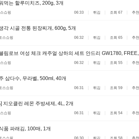
구워먹는 할루미치즈, 200g, 3개
스쇼핑
06:33
튀김
조회 67
추천
맛생각 시골 전통 된장찌개, 600g, 5개
토스쇼핑
06:32
튀김
조회 65
추천
쉬블림로브 여성 체크 캐주얼 상하의 세트 안드리 GW1780, FREE,
스쇼핑
06:32
튀김
조회 55
추천
주 삼다수, 무라벨, 500ml, 40개
토스쇼핑
06:31
튀김
조회 59
추천
%] 지오클린 레몬 주방세제, 4L, 2개
스쇼핑
06:31
튀김
조회 54
추천
명식품 파래김, 100매, 1개
토스쇼핑
06:30
튀김
조회 58
추천