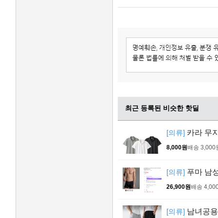
최근 등록된 비슷한 핫딜
[의류]
카라 무지
8,000원
배송 3,000
[의류]
푸마 남성
26,900원
배송 4,00
[의류]
남녀공용 