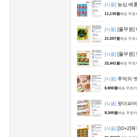
[식품]
농심 배홍동
11,130원
배송 무료
[식품]
[풀무원]
21,557원
배송 무료
[식품]
[풀무원]
22,441원
배송 무료
[식품]
추억의 옛
6,900원
배송 무료
카
[식품]
왓더파머스
9,300원
배송 무료
카
[식품]
[10+2]