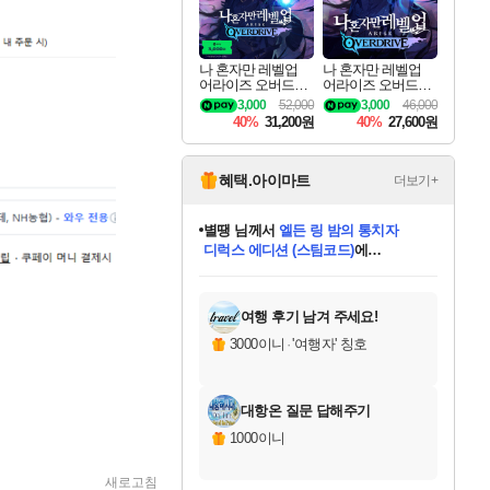
나 혼자만 레벨업
나 혼자만 레벨업
어라이즈 오버드라
어라이즈 오버드라
이브 디럭스 에디션
이브 Solo Leveling A
3,000
52,000
3,000
46,000
Solo Leveling Arise
rise
40%
31,200원
40%
27,600원
Overdrive Deluxe Edi
tion
혜택.아이마트
더보기+
니코
님께서
(본편포함) 데이브 더
다이버 인 더 정글 번들 (스팀코드)
에
미스골든위크
별땡
당첨되셨습니다.
한건했습니다
프로틴스101
별빛희망
미오몬도
아기쿠키
eksxo
칠부
설레임v
어느덧
동작그만
영웅97
우는무
유리별
나무아래쉼터
달빛아이
밍끼
해무
님께서
님께서
님께서
님께서
님께서
님께서
님께서
님께서
님께서
님께서
님께서
님께서
님께서
님께서
님께서
엘든 링 밤의 통치자
님께서
네이버페이 1만원
로블록스 기프트카드
엘든 링 밤의 통치자
님께서
님께서
님께서
디스코 엘리시움 최종판
엘든 링 밤의 통치자
네이버페이 1만원
로블록스 기프트카드
인투 더 브리치
로블록스 기프트카드
로블록스 기프트카드
엘든 링 밤의 통치자
(본편포함) 데이브 더
(본편포함) 데이브 더
드래곤 퀘스트 XI S
네이버페이 1만원
몬스터 헌터 월드
마피아
로블록스
아이스본 마스터 에디션 (스팀코드)
디럭스 에디션 (스팀코드)
데피니티브 에디션 (스팀코드)
교환권
1만원권
디럭스 에디션 (스팀코드)
다이버 인 더 정글 번들 (스팀코드)
(스팀코드)
교환권
1만원권
디럭스 에디션 (스팀코드)
다이버 인 더 정글 번들 (스팀코드)
(스팀코드)
교환권
1만원권
기프트카드 1만 5천원권
지나간 시간을 찾아서 데피니티브
2만원권
디럭스 에디션 (스팀코드)
에 당첨되셨습니다.
에 당첨되셨습니다.
에 당첨되셨습니다.
에 당첨되셨습니다.
에 당첨되셨습니다.
에 당첨되셨습니다.
를 교환.
에 당첨되셨습니다.
에 당첨되셨습니다.
를 교환.
에
에
에
에
에
에
에
를
교환.
당첨되셨습니다.
당첨되셨습니다.
당첨되셨습니다.
당첨되셨습니다.
당첨되셨습니다.
당첨되셨습니다.
에디션 (스팀코드)
당첨되셨습니다.
를 교환.
여행 후기 남겨 주세요!
3000이니
·
'여행자' 칭호
대항온 질문 답해주기
1000이니
새로고침