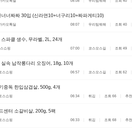
카카오톡딜
08:08
우리팀뭐해
조회 40
너너짜짜 30입 (신라면10+너구리10+짜파게티10)
카카오톡딜
08:07
우리팀뭐해
조회 40
스파클 생수, 무라벨, 2L, 24개
스쇼핑
07:00
코스모스길
조회 49
실속 납작롱다리 오징어, 18g, 10개
토스쇼핑
06:57
코스모스길
조회 62
고기중독 한입삼겹살, 500g, 4개
토스쇼핑
06:34
튀김
조회 66
추천
푸드센터 소갈비살, 200g, 5팩
토스쇼핑
06:33
튀김
조회 68
추천