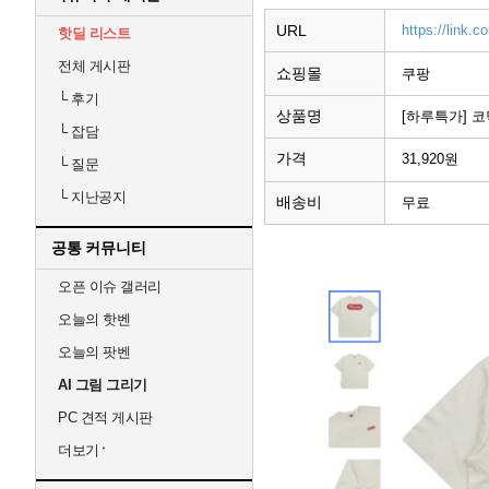
URL
https://link
핫딜 리스트
전체 게시판
쇼핑몰
쿠팡
└
후기
상품명
[하루특가] 
└
잡담
가격
31,920원
└
질문
└
지난공지
배송비
무료
공통 커뮤니티
오픈 이슈 갤러리
오늘의 핫벤
오늘의 팟벤
AI 그림 그리기
PC 견적 게시판
더보기