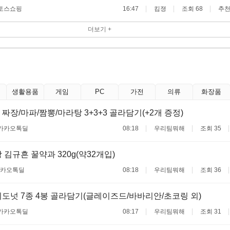
토스쇼핑
16:47
킴졍
조회 68
추천
더보기 +
생활용품
게임
PC
가전
의류
화장품
짜장/마파/짬뽕/마라탕 3+3+3 골라담기(+2개 증정)
카카오톡딜
08:18
우리팀뭐해
조회 35
 김규흔 꿀약과 320g(약32개입)
카오톡딜
08:18
우리팀뭐해
조회 36
도넛 7종 4봉 골라담기(글레이즈드/바바리안/초코링 외)
카카오톡딜
08:17
우리팀뭐해
조회 31