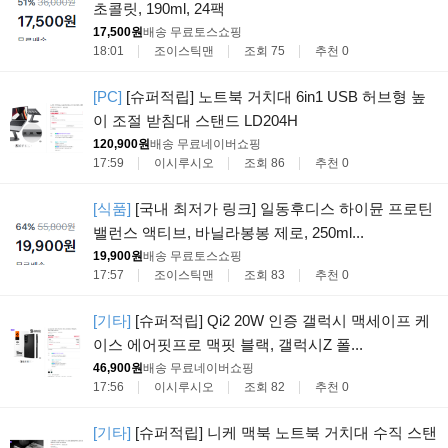
초콜릿, 190ml, 24팩
17,500원
배송 무료
토스쇼핑
18:01
조이스틱맨
조회 75
추천 0
[PC]
[슈퍼적립] 노트북 거치대 6in1 USB 허브형 높
이 조절 받침대 스탠드 LD204H
120,900원
배송 무료
네이버쇼핑
17:59
이시루시오
조회 86
추천 0
[식품]
[국내 최저가 링크] 일동후디스 하이뮨 프로틴
밸런스 액티브, 바닐라봉봉 제로, 250ml...
19,900원
배송 무료
토스쇼핑
17:57
조이스틱맨
조회 83
추천 0
[기타]
[슈퍼적립] Qi2 20W 인증 갤럭시 맥세이프 케
이스 에어핏프로 맥핏 블랙, 갤럭시Z 폴...
46,900원
배송 무료
네이버쇼핑
17:56
이시루시오
조회 82
추천 0
[기타]
[슈퍼적립] 니케 맥북 노트북 거치대 수직 스탠