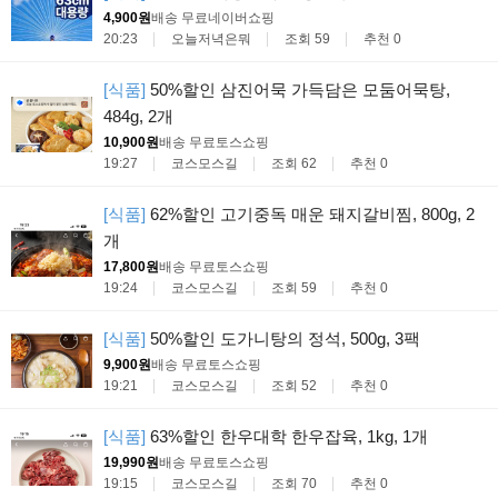
4,900원
배송 무료
네이버쇼핑
20:23
오늘저녁은뭐
조회 59
추천 0
[식품]
50%할인 삼진어묵 가득담은 모둠어묵탕,
484g, 2개
10,900원
배송 무료
토스쇼핑
19:27
코스모스길
조회 62
추천 0
[식품]
62%할인 고기중독 매운 돼지갈비찜, 800g, 2
개
17,800원
배송 무료
토스쇼핑
19:24
코스모스길
조회 59
추천 0
[식품]
50%할인 도가니탕의 정석, 500g, 3팩
9,900원
배송 무료
토스쇼핑
19:21
코스모스길
조회 52
추천 0
[식품]
63%할인 한우대학 한우잡육, 1kg, 1개
19,990원
배송 무료
토스쇼핑
19:15
코스모스길
조회 70
추천 0