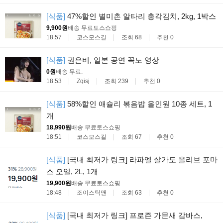
[식품]
47%할인 별미촌 알타리 총각김치, 2kg, 1박스
9,900원
배송 무료
토스쇼핑
18:57
코스모스길
조회 68
추천 0
[식품]
권은비, 일본 공연 꼭노 영상
0원
배송 무료
.
18:53
Zqisj
조회 239
추천 0
[식품]
58%할인 애슐리 볶음밥 올인원 10종 세트, 1
개
18,990원
배송 무료
토스쇼핑
18:51
코스모스길
조회 67
추천 0
[식품]
[국내 최저가 링크] 라파엘 살가도 올리브 포마
스 오일, 2L, 1개
19,900원
배송 무료
토스쇼핑
18:48
조이스틱맨
조회 63
추천 0
[식품]
[국내 최저가 링크] 프로즌 가문새 감바스,