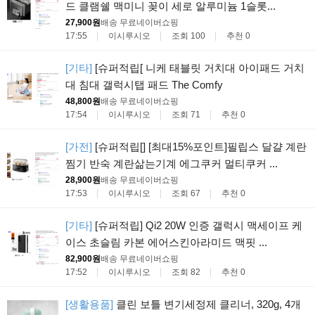
드 클램쉘 맥미니 꽂이 세로 알루미늄 1슬롯...
27,900원
배송 무료
네이버쇼핑
17:55
이시루시오
조회 100
추천 0
[기타]
[슈퍼적립[ 니케 태블릿 거치대 아이패드 거치
대 침대 갤럭시탭 패드 The Comfy
48,800원
배송 무료
네이버쇼핑
17:54
이시루시오
조회 71
추천 0
[가전]
[슈퍼적립[] [최대15%포인트]필립스 달걀 계란
찜기 반숙 계란삶는기계 에그쿠커 멀티쿠커 ...
28,900원
배송 무료
네이버쇼핑
17:53
이시루시오
조회 67
추천 0
[기타]
[슈퍼적립] Qi2 20W 인증 갤럭시 맥세이프 케
이스 초슬림 카본 에어스킨아라미드 맥핏 ...
82,900원
배송 무료
네이버쇼핑
17:52
이시루시오
조회 82
추천 0
[생활용품]
클린 보틀 변기세정제 클리너, 320g, 4개