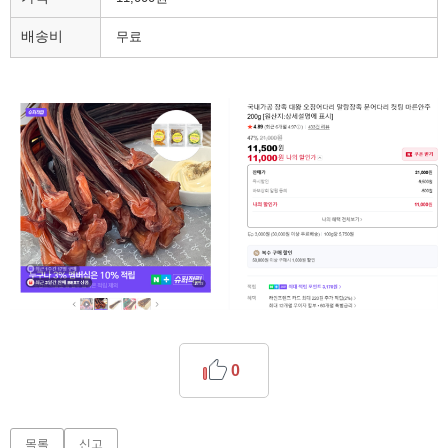
배송비
무료
0
목록
신고