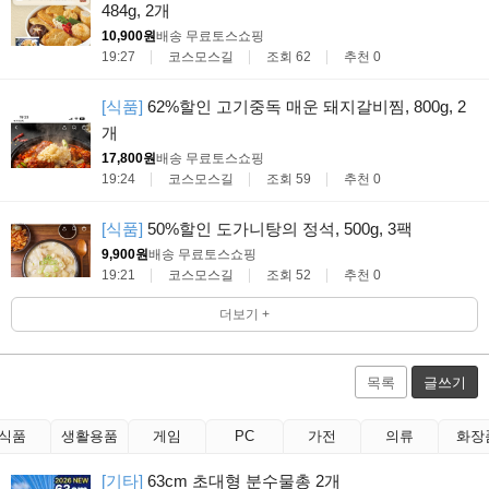
484g, 2개
10,900원
배송 무료
토스쇼핑
19:27
코스모스길
조회 62
추천 0
[식품]
62%할인 고기중독 매운 돼지갈비찜, 800g, 2
개
17,800원
배송 무료
토스쇼핑
19:24
코스모스길
조회 59
추천 0
[식품]
50%할인 도가니탕의 정석, 500g, 3팩
9,900원
배송 무료
토스쇼핑
19:21
코스모스길
조회 52
추천 0
더보기 +
목록
글쓰기
식품
생활용품
게임
PC
가전
의류
화장
[기타]
63cm 초대형 분수물총 2개