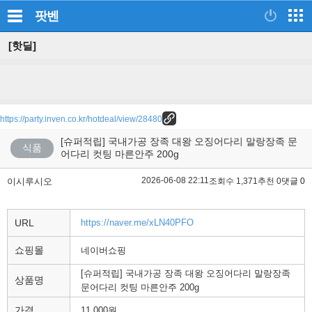
팟벤
[핫딜]
https://party.inven.co.kr/hotdeal/view/28480
[슈퍼적립] 국내가공 장족 대왕 오징어다리 말랑장족 문
식품
어다리 컷팅 마른안주 200g
2026-06-08 22:11
이시루시오
조회수 1,371
추천 0
댓글 0
URL
https://naver.me/xLN40PFO
쇼핑몰
네이버쇼핑
[슈퍼적립] 국내가공 장족 대왕 오징어다리 말랑장족
상품명
문어다리 컷팅 마른안주 200g
가격
11,000원