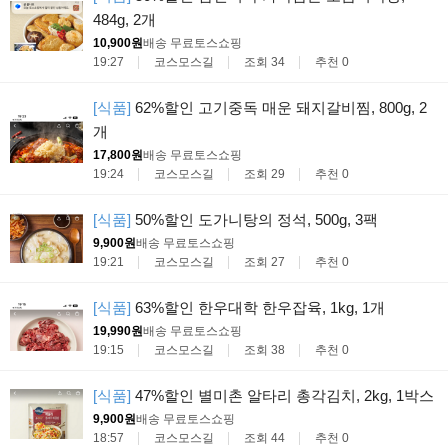
484g, 2개
10,900원
배송 무료
토스쇼핑
19:27
코스모스길
조회 34
추천 0
[식품]
62%할인 고기중독 매운 돼지갈비찜, 800g, 2
개
17,800원
배송 무료
토스쇼핑
19:24
코스모스길
조회 29
추천 0
[식품]
50%할인 도가니탕의 정석, 500g, 3팩
9,900원
배송 무료
토스쇼핑
19:21
코스모스길
조회 27
추천 0
[식품]
63%할인 한우대학 한우잡육, 1kg, 1개
19,990원
배송 무료
토스쇼핑
19:15
코스모스길
조회 38
추천 0
[식품]
47%할인 별미촌 알타리 총각김치, 2kg, 1박스
9,900원
배송 무료
토스쇼핑
18:57
코스모스길
조회 44
추천 0