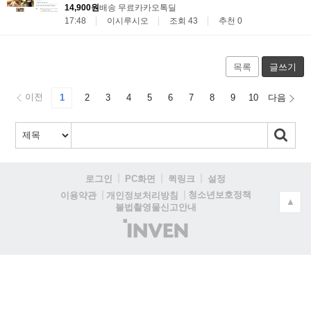
14,900원
배송 무료
카카오톡딜
17:48
이시루시오
조회 43
추천 0
목록
글쓰기
이전
1
2
3
4
5
6
7
8
9
10
다음
로그인
PC화면
퀵링크
설정
청소년보호정책
이용약관
개인정보처리방침
▲
불법촬영물신고안내
(주)
인
벤