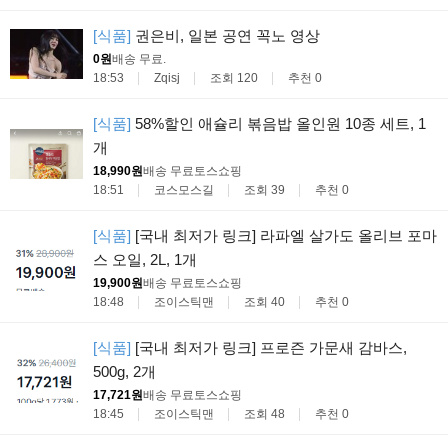
[식품]
권은비, 일본 공연 꼭노 영상
0원
배송 무료
.
18:53
Zqisj
조회 120
추천 0
[식품]
58%할인 애슐리 볶음밥 올인원 10종 세트, 1
개
18,990원
배송 무료
토스쇼핑
18:51
코스모스길
조회 39
추천 0
[식품]
[국내 최저가 링크] 라파엘 살가도 올리브 포마
스 오일, 2L, 1개
19,900원
배송 무료
토스쇼핑
18:48
조이스틱맨
조회 40
추천 0
[식품]
[국내 최저가 링크] 프로즌 가문새 감바스,
500g, 2개
17,721원
배송 무료
토스쇼핑
18:45
조이스틱맨
조회 48
추천 0