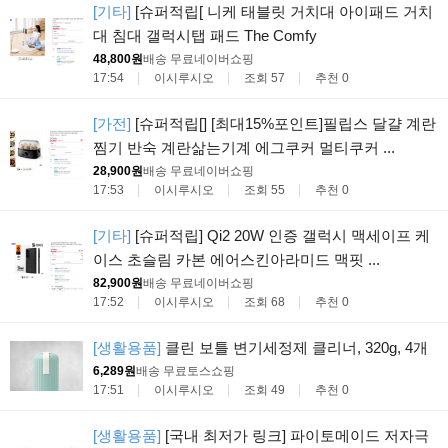
[기타]
[슈퍼적립[ 니케 태블릿 거치대 아이패드 거치
대 침대 갤럭시탭 패드 The Comfy
48,800원
배송 무료
네이버쇼핑
17:54
이시루시오
조회 57
추천 0
[가전]
[슈퍼적립[] [최대15%포인트]필립스 달걀 계란
찜기 반숙 계란삶는기계 에그쿠커 멀티쿠커 ...
28,900원
배송 무료
네이버쇼핑
17:53
이시루시오
조회 55
추천 0
[기타]
[슈퍼적립] Qi2 20W 인증 갤럭시 맥세이프 케
이스 초슬림 카본 에어스킨아라미드 맥핏 ...
82,900원
배송 무료
네이버쇼핑
17:52
이시루시오
조회 68
추천 0
[생활용품]
클린 보틀 변기세정제 클리너, 320g, 4개
6,289원
배송 무료
토스쇼핑
17:51
이시루시오
조회 49
추천 0
[생활용품]
[국내 최저가 링크] 파이토메이드 저자극