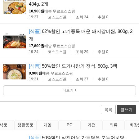
484g, 2개
10,900원
배송 무료
토스쇼핑
19:27
코스모스길
조회 34
추천 0
[식품]
62%할인 고기중독 매운 돼지갈비찜, 800g, 2
개
17,800원
배송 무료
토스쇼핑
19:24
코스모스길
조회 29
추천 0
[식품]
50%할인 도가니탕의 정석, 500g, 3팩
9,900원
배송 무료
토스쇼핑
19:21
코스모스길
조회 27
추천 0
더보기 +
목록
글쓰기
식품
생활용품
게임
PC
가전
의류
화장
[식품]
50%할인 삼진어묵 가득담은 모둠어묵탕,