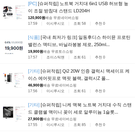
[PC]
[슈퍼적립] 노트북 거치대 6in1 USB 허브형 높
이 조절 받침대 스탠드 LD204H
120,900원
배송 무료
네이버쇼핑
17:59
이시루시오
조회 58
추천 0
[식품]
[국내 최저가 링크] 일동후디스 하이뮨 프로틴
밸런스 액티브, 바닐라봉봉 제로, 250ml...
19,900원
배송 무료
토스쇼핑
17:57
조이스틱맨
조회 61
추천 0
[기타]
[슈퍼적립] Qi2 20W 인증 갤럭시 맥세이프 케
이스 에어핏프로 맥핏 블랙, 갤럭시Z 폴...
46,900원
배송 무료
네이버쇼핑
17:56
이시루시오
조회 61
추천 0
[기타]
[슈퍼적립] 니케 맥북 노트북 거치대 수직 스탠
드 클램쉘 맥미니 꽂이 세로 알루미늄 1슬롯...
27,900원
배송 무료
네이버쇼핑
17:55
이시루시오
조회 85
추천 0