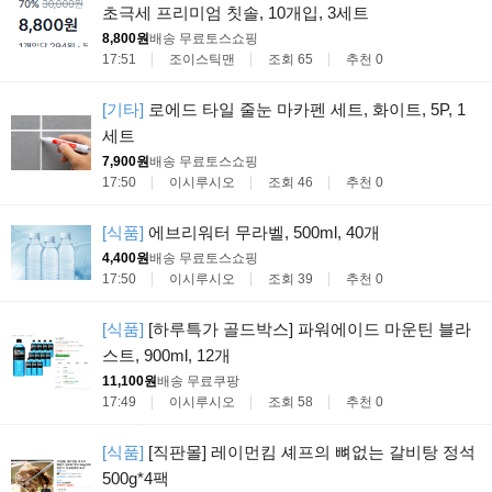
초극세 프리미엄 칫솔, 10개입, 3세트
8,800원
배송 무료
토스쇼핑
17:51
조이스틱맨
조회 65
추천 0
[기타]
로에드 타일 줄눈 마카펜 세트, 화이트, 5P, 1
세트
7,900원
배송 무료
토스쇼핑
17:50
이시루시오
조회 46
추천 0
[식품]
에브리워터 무라벨, 500ml, 40개
4,400원
배송 무료
토스쇼핑
17:50
이시루시오
조회 39
추천 0
[식품]
[하루특가 골드박스] 파워에이드 마운틴 블라
스트, 900ml, 12개
11,100원
배송 무료
쿠팡
17:49
이시루시오
조회 58
추천 0
[식품]
[직판몰] 레이먼킴 셰프의 뼈없는 갈비탕 정석
500g*4팩