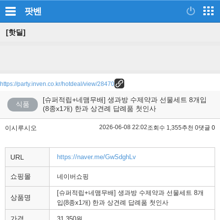
팟벤
[핫딜]
https://party.inven.co.kr/hotdeal/view/28470
[슈퍼적립+네맴무배] 생과방 수제약과 선물세트 8개입
식품
(8종x1개) 한과 상견례 답례품 첫인사
2026-06-08 22:02
이시루시오
조회수 1,355
추천 0
댓글 0
URL
https://naver.me/GwSdghLv
쇼핑몰
네이버쇼핑
[슈퍼적립+네맴무배] 생과방 수제약과 선물세트 8개
상품명
입(8종x1개) 한과 상견례 답례품 첫인사
가격
31,350원