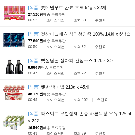
[식품]
롯데웰푸드 칸쵸 초코 54g x 32개
27,520원
배송 무료
쿠팡
00:52
조이스틱맨
조회 83
추천 0
[식품]
젖산마그네슘 식약청인증 100% 14회 x 6박스
77,800원
배송 무료
쿠팡
00:50
조이스틱맨
조회 82
추천 0
[식품]
햇살담은 장아찌 간장소스 1.7L x 2개
9,960원
배송 무료
쿠팡
00:47
조이스틱맨
조회 92
추천 0
[식품]
햇반 백미밥 210g x 45개
46,120원
배송 무료
쿠팡
00:45
조이스틱맨
조회 102
추천 0
[식품]
파스퇴르 무항생제 인증 바른목장 우유 125ml
x 24개
16,560원
배송 무료
쿠팡
00:43
조이스틱맨
조회 79
추천 0