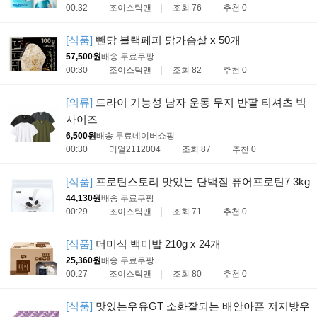
00:32
조이스틱맨
조회 76
추천 0
[식품]
뺀닭 블랙페퍼 닭가슴살 x 50개
57,500원
배송 무료
쿠팡
00:30
조이스틱맨
조회 82
추천 0
[의류]
드라이 기능성 남자 운동 무지 반팔 티셔츠 빅
사이즈
6,500원
배송 무료
네이버쇼핑
00:30
리얼2112004
조회 87
추천 0
[식품]
프로틴스토리 맛있는 단백질 퓨어프로틴7 3kg
44,130원
배송 무료
쿠팡
00:29
조이스틱맨
조회 71
추천 0
[식품]
더미식 백미밥 210g x 24개
25,360원
배송 무료
쿠팡
00:27
조이스틱맨
조회 80
추천 0
[식품]
맛있는우유GT 소화잘되는 배안아픈 저지방우