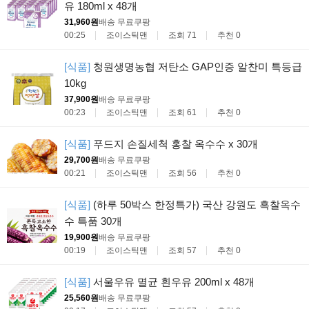
유 180ml x 48개
31,960원
배송 무료
쿠팡
00:25
조이스틱맨
조회 71
추천 0
[식품]
청원생명농협 저탄소 GAP인증 알찬미 특등급
10kg
37,900원
배송 무료
쿠팡
00:23
조이스틱맨
조회 61
추천 0
[식품]
푸드지 손질세척 홍찰 옥수수 x 30개
29,700원
배송 무료
쿠팡
00:21
조이스틱맨
조회 56
추천 0
[식품]
(하루 50박스 한정특가) 국산 강원도 흑찰옥수
수 특품 30개
19,900원
배송 무료
쿠팡
00:19
조이스틱맨
조회 57
추천 0
[식품]
서울우유 멸균 흰우유 200ml x 48개
25,560원
배송 무료
쿠팡