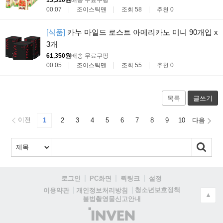
00:07
조이스틱맨
조회 58
추천 0
[식품]
카누 마일드 로스트 아메리카노 미니 90개입 x
3개
61,350원
배송 무료
쿠팡
00:05
조이스틱맨
조회 55
추천 0
목록
글쓰기
이전
1
2
3
4
5
6
7
8
9
10
다음
로그인
PC화면
퀵링크
설정
청소년보호정책
이용약관
개인정보처리방침
▲
불법촬영물신고안내
(주)
인