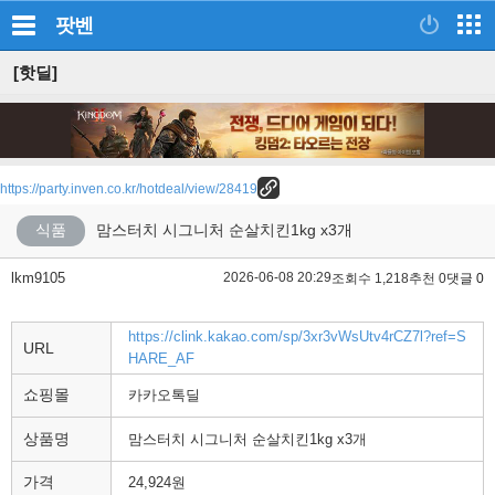
팟벤
[핫딜]
https://party.inven.co.kr/hotdeal/view/28419
식품
맘스터치 시그니처 순살치킨1kg x3개
lkm9105
2026-06-08 20:29
조회수 1,218
추천 0
댓글 0
https://clink.kakao.com/sp/3xr3vWsUtv4rCZ7l?ref=S
URL
HARE_AF
쇼핑몰
카카오톡딜
상품명
맘스터치 시그니처 순살치킨1kg x3개
가격
24,924원