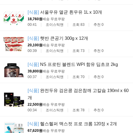
[식품]
서울우유 멸균 흰우유 1L x 10개
18,760원
배송 무료
쿠팡
00:41
조이스틱맨
조회 83
추천 0
[식품]
햇반 큰공기 300g x 12개
20,100원
배송 무료
쿠팡
00:39
조이스틱맨
조회 73
추천 0
[식품]
NS 프로틴 블렌드 WPI 함유 딥초코 2kg
39,800원
배송 무료
쿠팡
00:37
조이스틱맨
조회 70
추천 0
[식품]
완전두유 검은콩 검은참깨 고칼슘 190ml x 60
개
22,500원
배송 무료
쿠팡
00:34
조이스틱맨
조회 78
추천 0
[식품]
헬스헬퍼 맥스컷 프로 크롬 120정 x 2개
67,620원
배송 무료
쿠팡