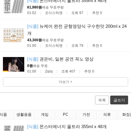
[식품]
몬스터에너지 울트라 355ml x 48개
61,980원
배송 무료
쿠팡
01:02
조이스틱맨
조회 97
추천 0
[식품]
뉴케어 완전 균형영양식 구수한맛 200ml x 24
개
43,300원
배송 무료
쿠팡
01:00
조이스틱맨
조회 79
추천 0
[식품]
권은비, 일본 공연 꼭노 영상
0원
배송 무료
.
01:00
Zqisj
조회 407
추천 0
더보기 +
목록
글쓰기
식품
생활용품
게임
PC
가전
의류
화장
[식품]
몬스터에너지 울트라 355ml x 48개