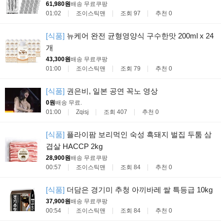
61,980원
배송 무료
쿠팡
01:02
조이스틱맨
조회 97
추천 0
[식품]
뉴케어 완전 균형영양식 구수한맛 200ml x 24
개
43,300원
배송 무료
쿠팡
01:00
조이스틱맨
조회 79
추천 0
[식품]
권은비, 일본 공연 꼭노 영상
0원
배송 무료
.
01:00
Zqisj
조회 407
추천 0
[식품]
플라이팜 보리먹인 숙성 흑돼지 벌집 두툼 삼
겹살 HACCP 2kg
28,900원
배송 무료
쿠팡
00:57
조이스틱맨
조회 84
추천 0
[식품]
더담은 경기미 추청 아끼바레 쌀 특등급 10kg
37,900원
배송 무료
쿠팡
00:54
조이스틱맨
조회 84
추천 0