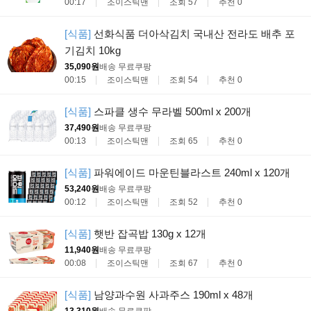
00:17
조이스틱맨
조회 57
추천 0
[식품]
선화식품 더아삭김치 국내산 전라도 배추 포
기김치 10kg
35,090원
배송 무료
쿠팡
00:15
조이스틱맨
조회 54
추천 0
[식품]
스파클 생수 무라벨 500ml x 200개
37,490원
배송 무료
쿠팡
00:13
조이스틱맨
조회 65
추천 0
[식품]
파워에이드 마운틴블라스트 240ml x 120개
53,240원
배송 무료
쿠팡
00:12
조이스틱맨
조회 52
추천 0
[식품]
햇반 잡곡밥 130g x 12개
11,940원
배송 무료
쿠팡
00:08
조이스틱맨
조회 67
추천 0
[식품]
남양과수원 사과주스 190ml x 48개
13,310원
배송 무료
쿠팡