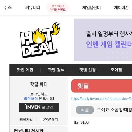
로스트아크
뉴스
커뮤니티
게임캘린더
게이머존
기대평 이벤트
팟벤 메인
팟벤 검색
팟벤 신청
오이갤
핫딜 파티
핫딜
로그인하고
출석보상
받으세요!
https://party.inven.co.kr/hotdeal/view
로그인
식품
구이요 소곱창/대창
회원가입
ID/PW 찾기
lkm9105
커뮤니티 게시판