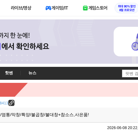
최대 90% 할인
라이브/영상
게이밍/IT
게임스토어
8월 프로모션
핫벤
뉴스
/28413
/염통/막창/특양/불곱창/불대창+참소스,사은품!
2026-06-08 20:22