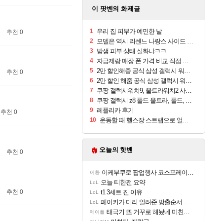
이 팟벤의 화제글
1
우리 집 피부가 예민한 날
추천 0
2
모델은 역시 리센느 나랑스 사이드 1.25L 1박스
3
밤샘 피부 상태 실화냐ㅋㅋ
4
자급제랑 매장 폰 가격 비교 직접 안가도 되네요
5
2만 할인해줌 공식 삼성 갤럭시 워치9 크림, 40mm, 블루투스
추천 0
6
2만 할인 해줌 공식 삼성 갤럭시 워치9 실버, 44mm, 블루투스
7
쿠팡 갤럭시워치9, 울트라워치2 사전구매 혜택 받아보세요
8
쿠팡 갤럭시 z8 폴드 울트라, 폴드, 플립 사전예약
9
레플리카 후기
추천 0
10
운동할 때 헬스장 스트랩으로 얼굴 만졌다가 볼 뒤집어짐
오늘의 핫벤
추천 0
이케부쿠로 팝업행사 코스프레이어들!!
이환
오늘 티한전 요약
LoL
추천 0
t1 3세트 진 이유
LoL
페이커가 미리 알려준 방출순서 ㄷㄷㄷㄷ
LoL
태극기 또 거꾸로 해놨네 미친것들 ㅋㅋㅋ
메이플