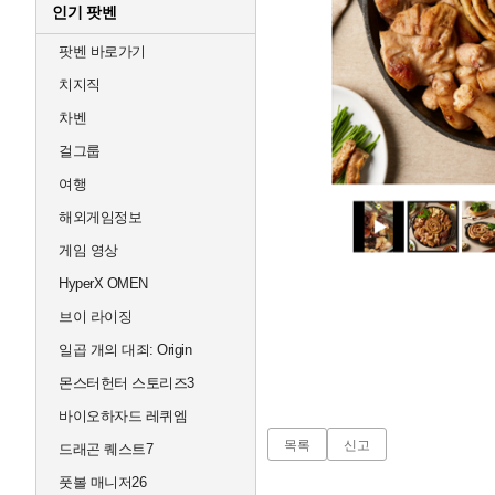
인기 팟벤
팟벤 바로가기
치지직
차벤
걸그룹
여행
해외게임정보
게임 영상
HyperX OMEN
브이 라이징
일곱 개의 대죄: Origin
몬스터헌터 스토리즈3
바이오하자드 레퀴엠
목록
신고
드래곤 퀘스트7
풋볼 매니저26