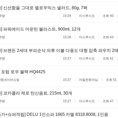
] 신선함을 그대로 엘로우믹스 샐러드, 80g, 7팩
쿠팡
15:29
이시루시오
조회 40
 파워에이드 마운틴 블라스트, 900ml, 12개
쿠팡
15:28
이시루시오
조회 43
] 브랜든 2세대 부피순삭 의류 이불 다용도 대형 압축 파우치 2
쿠팡
15:27
이시루시오
조회 41
포럼 로우 블랙 HQ4425
0원
네이버쇼핑
15:27
까칠한희야님
조회 51
 코카콜라 제로 탄산음료, 215ml, 30개
쿠팡
15:27
이시루시오
조회 47
+슈퍼적립] DELU 1인소파 1665 카멜 8318.8008, 1인용