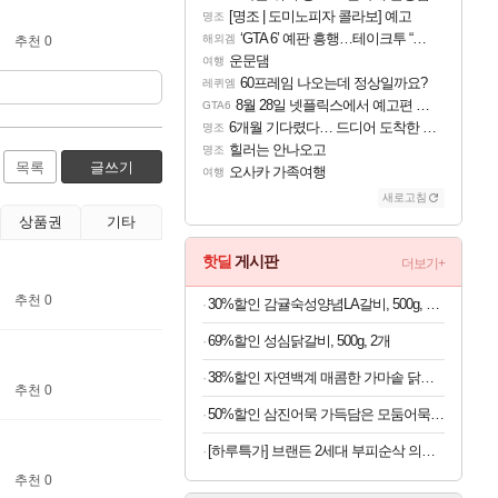
[명조 | 도미노피자 콜라보] 예고
명조
‘GTA 6’ 예판 흥행…테이크투 “내부 예상 크게 넘어”
해외겜
추천 0
운문댐
여행
60프레임 나오는데 정상일까요?
레퀴엠
8월 28일 넷플릭스에서 예고편 공개 예정
GTA6
6개월 기다렸다… 드디어 도착한 치사 메신저백! 실물 후기
명조
힐러는 안나오고
명조
목록
글쓰기
오사카 가족여행
여행
새로고침
상품권
기타
핫딜
게시판
더보기+
추천 0
30%할인 감귤숙성양념LA갈비, 500g, 4개
69%할인 성심닭갈비, 500g, 2개
38%할인 자연백계 매콤한 가마솥 닭볶음탕, 1kg, 2팩
추천 0
50%할인 삼진어묵 가득담은 모둠어묵탕, 484g, 2개
[하루특가] 브랜든 2세대 부피순삭 의류 이불 다용도 대형 압축 파우치 2매세트
추천 0