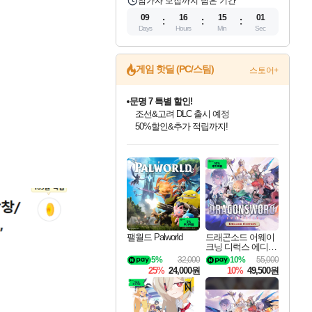
참가자 모집까지 남은 기간
09
16
15
00
Days
Hours
Min
Sec
게임 핫딜 (PC/스팀)
스토어+
문명 7 특별 할인!
조선&고려 DLC 출시 예정
50%할인&추가 적립까지!
인벤게임즈 8월 특별 할인!
드래곤소드: 어웨이크닝 입점!
마블 투혼 파이팅 소울즈 정식출시!
귀무자: 검의 길 예약 판매 중!
비스트 오브 리인카네이션 정식 출시!
커세어 코브 출시 기념 할인!
더 렐릭 퍼스트 가디언 정식 출시
베데스다 40주년 기념 할인 중!
캡콤 프렌차이즈 할인 진행 중!
캡콤 일부 상품 상시 할인
스타워즈 은하계 레이서
로블록스 기프트 카드 공식 입점
인기 퍼블리셔 모음!
스팀으로 만나는 드래곤소드!
마블 히어로 총 출동&화려한 격투!
10% 할인과
게임프릭 신작 IP
해적'섬'을 발전시키자!
설화x하드코어 액션!
베데스다의 명작들을
몬헌, 바하 등 인기 IP를
몬헌 와일즈 & 드래곤즈 도그마2
인벤게임즈에서 10% 추가 적립
Robux를 가장 안전하고
최대 90% 할인가를 만나보세요!
네이버혜택과 함께 만나보세요!
네이버 포인트 혜택까지!
이니&베니 혜택까지!
네이버 혜택가와 함께 예약하세요!
할인&네이버혜택으로 만나보세요!
네이버페이 혜택과 만나보세요!
40주년 프로모션으로 만나보세요!
할인가에 만나보세요!
일부 에디션 상시 할인!
혜택으로 예약 판매 중
편안하게 충전하세요
팰월드 Palworld
드래곤소드 어웨이
크닝 디럭스 에디션
DragonSword Awake
5%
32,000
10%
55,000
ning Deluxe Edition
25%
24,000원
10%
49,500원