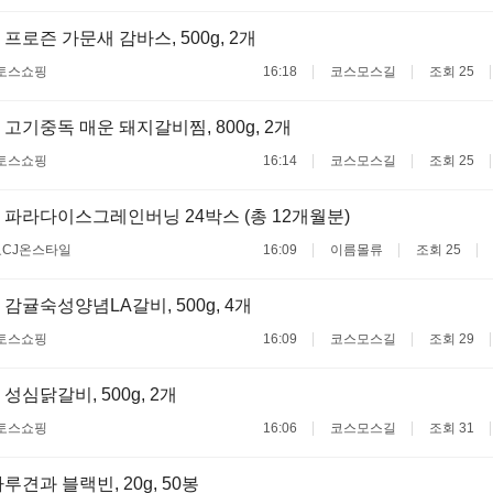
프로즌 가문새 감바스, 500g, 2개
토스쇼핑
16:18
코스모스길
조회 25
 고기중독 매운 돼지갈비찜, 800g, 2개
토스쇼핑
16:14
코스모스길
조회 25
파라다이스그레인버닝 24박스 (총 12개월분)
료
CJ온스타일
16:09
이름몰류
조회 25
 감귤숙성양념LA갈비, 500g, 4개
토스쇼핑
16:09
코스모스길
조회 29
성심닭갈비, 500g, 2개
토스쇼핑
16:06
코스모스길
조회 31
견과 블랙빈, 20g, 50봉