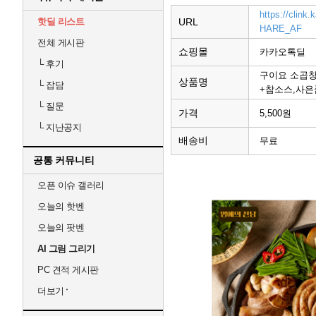
https://clink
핫딜 리스트
URL
HARE_AF
전체 게시판
쇼핑몰
카카오톡딜
└
후기
구이요 소곱창
상품명
└
잡담
+참소스,사은
└
질문
가격
5,500원
└
지난공지
배송비
무료
공통 커뮤니티
오픈 이슈 갤러리
오늘의 핫벤
오늘의 팟벤
AI 그림 그리기
PC 견적 게시판
더보기