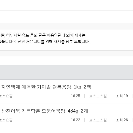
 자연백계 매콤한 가마솥 닭볶음탕, 1kg, 2팩
토스쇼핑
16:25
코스모스길
조회 19
 삼진어묵 가득담은 모둠어묵탕, 484g, 2개
토스쇼핑
16:22
코스모스길
조회 26