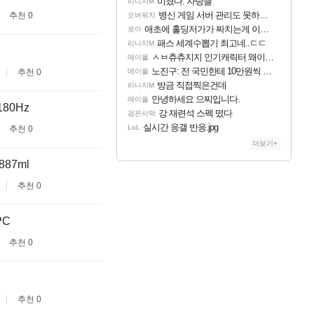
미쳤다. 자랑글
리니지M
병신 게임 서버 관리도 못하냐 이젠?
추천 0
오버워치
애초에 홀딩저가가 짜치는게 이거임 ㅋㅋ
로아
패스 세계수뽑기 최고네..ㄷㄷ
리니지M
ㅅㅂ츄츄지지 인기캐릭터 왜이러는데?
메이플
노진구: 전 국민한테 10만원씩 줄거야.gif
추천 0
메이플
방금 직접찍은건데
리니지M
안녕하세요 으찌입니다.
메이플
80Hz
강 재련석 스펙 떴다
검은사막
실시간 응갤 반응.jpg
LoL
추천 0
더보기+
87ml
추천 0
PC
추천 0
추천 0