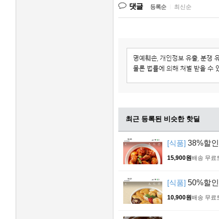
댓글
등록순
|
최신순
최근 등록된 비슷한 핫딜
[식품]
38%할인
15,900원
배송 무료
[식품]
50%할인
10,900원
배송 무료