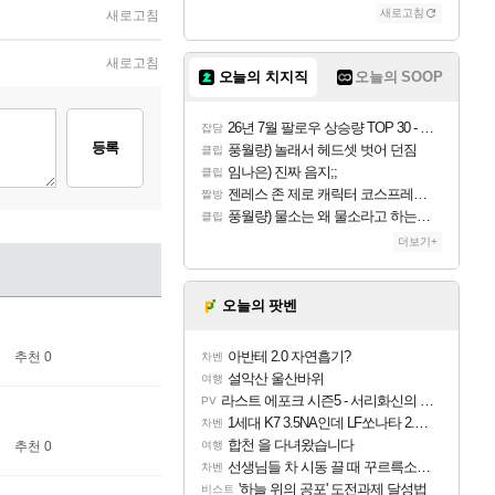
새로고침
새로고침
새로고침
오늘의 치지직
오늘의 SOOP
26년 7월 팔로우 상승량 TOP 30 - 월간 치지직
잡담
등록
풍월량) 놀래서 헤드셋 벗어 던짐
클립
임나은) 진짜 음지;;
클립
젠레스 존 제로 캐릭터 코스프레한 꽁주
짤방
풍월량) 물소는 왜 물소라고 하는거야? 아! 그만 ㅋㅋ 알았어 ㅋㅋ
클립
더보기+
오늘의 팟벤
아반테 2.0 자연흡기?
추천 0
차벤
설악산 울산바위
여행
라스트 에포크 시즌5 - 서리화신의 분노 티저
PV
1세대 K7 3.5NA인데 LF쏘나타 2.0NA 기변하면 유류비 절약이 얼마나 될까요..?
차벤
합천 을 다녀왔습니다
추천 0
여행
선생님들 차 시동 끌 때 꾸르륵소리나는데
차벤
'하늘 위의 공포' 도전과제 달성법
비스트