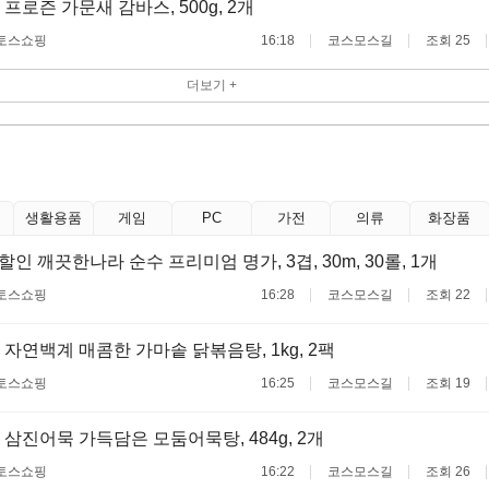
프로즌 가문새 감바스, 500g, 2개
토스쇼핑
16:18
코스모스길
조회 25
더보기 +
생활용품
게임
PC
가전
의류
화장품
할인 깨끗한나라 순수 프리미엄 명가, 3겹, 30m, 30롤, 1개
토스쇼핑
16:28
코스모스길
조회 22
 자연백계 매콤한 가마솥 닭볶음탕, 1kg, 2팩
토스쇼핑
16:25
코스모스길
조회 19
 삼진어묵 가득담은 모둠어묵탕, 484g, 2개
토스쇼핑
16:22
코스모스길
조회 26