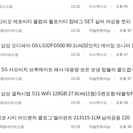
토스쇼핑
15:32
이시루시오
조회 45
리오 제로비티 플럼피 헬로키티 참태그 SET 실버 여성용 쪼리
0원
네이버쇼핑
15:31
까칠한희야님
조회 42
삼성 오디세이 G5 LS32FG500 80.1cm(32인치) 게이밍 모니터 1
료
네이버쇼핑
15:31
이시루시오
조회 47
SS 서프비치 브루메이트 레사 대용량 보온 보냉 텀블러 콜드컵 8
0원
네이버쇼핑
15:30
까칠한희야님
조회 47
삼성 갤럭시탭 S11 WiFi 128GB 27.8cm(11형) S펜포함 태블릿
무료
네이버쇼핑
15:30
이시루시오
조회 58
코 시티 어드벤처 클로그 엘리펀트 213115-1LM 남여공용 220
00원
네이버쇼핑
15:29
까칠한희야님
조회 38