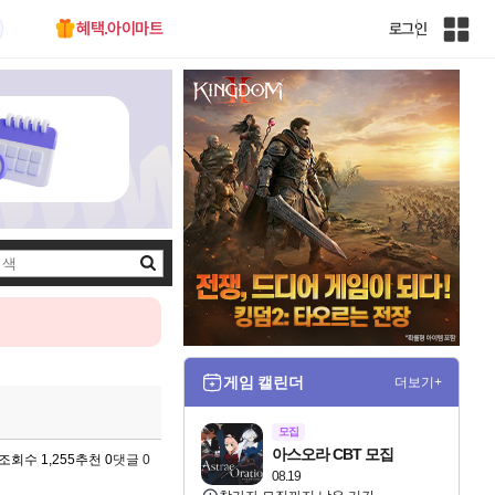
혜택.아이마트
로그인
인
벤
전
체
사
이
트
맵
검
색
게임 캘린더
더보기+
모집
아스오라 CBT 모집
조회수 1,255
추천 0
댓글 0
08.19