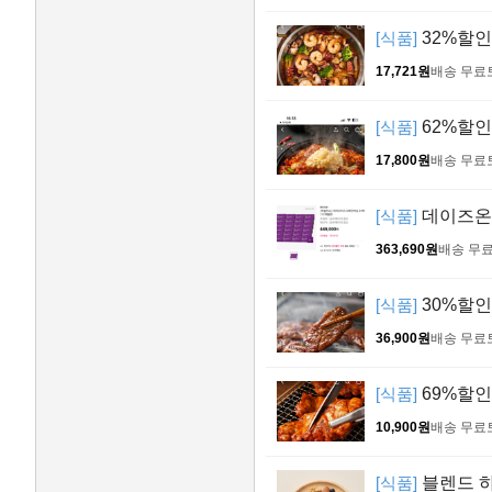
[식품]
32%할인 
17,721원
배송 무료
[식품]
62%할인
17,800원
배송 무료
[식품]
데이즈온 
363,690원
배송 무
[식품]
30%할인
36,900원
배송 무료
[식품]
69%할인 
10,900원
배송 무료
[식품]
블렌드 하루