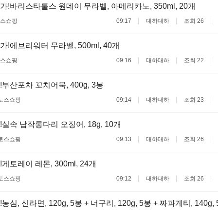
가!바리스타룰스 원데이 무라벨, 아메리카노, 350ml, 20개
스쇼핑
09:17
대하대하
조회 26
!에브리워터 무라벨, 500ml, 40개
스쇼핑
09:16
대하대하
조회 22
부산포차 꼬치어묵, 400g, 3봉
토스쇼핑
09:14
대하대하
조회 23
실속 납작롱다리 오징어, 18g, 10개
토스쇼핑
09:13
대하대하
조회 26
게토레이 레몬, 300ml, 24개
토스쇼핑
09:12
대하대하
조회 26
농심, 신라면, 120g, 5봉 + 너구리, 120g, 5봉 + 짜파게티, 140g