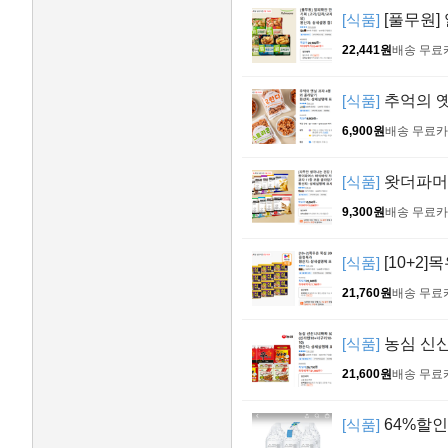
[식품]
[풀무원]
22,441원
배송 무료
[식품]
추억의 옛
6,900원
배송 무료
카
[식품]
왓더파머스
9,300원
배송 무료
카
[식품]
[10+2]
21,760원
배송 무료
[식품]
농심 신신
21,600원
배송 무료
[식품]
64%할인 