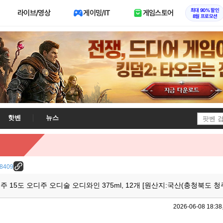
최대 90% 할인
라이브/영상
게이밍/IT
게임스토어
8월 프로모션
핫벤
뉴스
/28409
 15도 오디주 오디술 오디와인 375ml, 12개 [원산지:국산(충청북도 청
2026-06-08 18:38