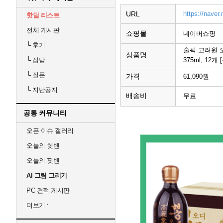
URL
https://nave
핫딜 리스트
전체 게시판
쇼핑몰
네이버쇼핑
└
후기
술픽 고려원 
상품명
375ml, 12
└
잡담
└
질문
가격
61,090원
└
지난공지
배송비
무료
공통 커뮤니티
오픈 이슈 갤러리
오늘의 핫벤
오늘의 팟벤
AI 그림 그리기
PC 견적 게시판
더보기