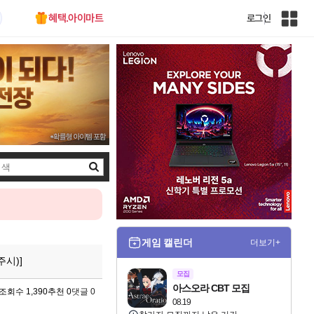
혜택.아이마트
로그인
인
벤
전
체
사
이
트
맵
검
색
게임 캘린더
더보기+
주시)]
모집
아스오라 CBT 모집
조회수 1,390
추천 0
댓글 0
08.19