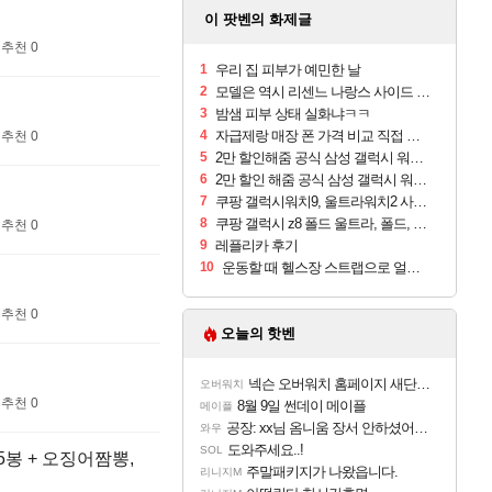
이 팟벤의 화제글
추천 0
1
우리 집 피부가 예민한 날
2
모델은 역시 리센느 나랑스 사이드 1.25L 1박스
3
밤샘 피부 상태 실화냐ㅋㅋ
4
자급제랑 매장 폰 가격 비교 직접 안가도 되네요
추천 0
5
2만 할인해줌 공식 삼성 갤럭시 워치9 크림, 40mm, 블루투스
6
2만 할인 해줌 공식 삼성 갤럭시 워치9 실버, 44mm, 블루투스
7
쿠팡 갤럭시워치9, 울트라워치2 사전구매 혜택 받아보세요
8
쿠팡 갤럭시 z8 폴드 울트라, 폴드, 플립 사전예약
추천 0
9
레플리카 후기
10
운동할 때 헬스장 스트랩으로 얼굴 만졌다가 볼 뒤집어짐
추천 0
오늘의 핫벤
넥슨 오버워치 홈페이지 새단장!!
오버워치
추천 0
8월 9일 썬데이 메이플
메이플
공장: xx님 옴니움 장서 안하셨어요?
와우
도와주세요..!
SOL
, 5봉 + 오징어짬뽕,
주말패키지가 나왔읍니다.
리니지M