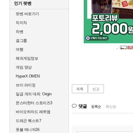
인기 팟벤
팟벤 바로가기
치지직
차벤
걸그룹
여행
해외게임정보
게임 영상
HyperX OMEN
브이 라이징
목록
신고
일곱 개의 대죄: Origin
몬스터헌터 스토리즈3
댓글
등록순
|
최신순
바이오하자드 레퀴엠
드래곤 퀘스트7
풋볼 매니저26