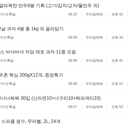
 얄피꽉찬 만두8봉 기획 (고기/김치/교자/물만두 외)
카카오톡딜
08:10
우리팀뭐해
조회 42
날 과자 4봉 총 1kg 외 골라담기
카오톡딜
08:09
우리팀뭐해
조회 44
 바삭바삭 저당 제로 과자 11종 모음
카오톡딜
08:09
우리팀뭐해
조회 41
목우촌 뚝심 200gX12개, 증정특가
카카오톡딜
08:08
우리팀뭐해
조회 51
너너짜짜 30입 (신라면10+너구리10+짜파게티10)
카카오톡딜
08:07
우리팀뭐해
조회 53
스파클 생수, 무라벨, 2L, 24개