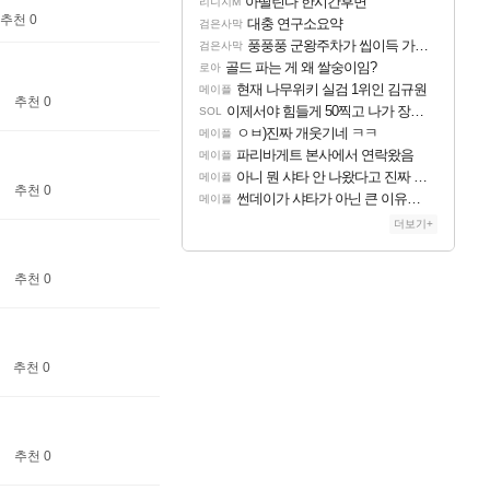
아떨린다 한시간후면
리니지M
추천 0
대충 연구소요약
검은사막
풍풍풍 군왕주차가 씹이득 가성비라고 ????
검은사막
골드 파는 게 왜 쌀숭이임?
로아
현재 나무위키 실검 1위인 김규원
메이플
추천 0
이제서야 힘들게 50찍고 나가 장궁 받았는데...
SOL
ㅇㅂ)진짜 개웃기네 ㅋㅋ
메이플
파리바게트 본사에서 연락왔음
메이플
아니 뭔 샤타 안 나왔다고 진짜 화내는 사람도 있네
메이플
추천 0
썬데이가 샤타가 아닌 큰 이유는 경매장 불안정때문일듯
메이플
더보기+
추천 0
추천 0
추천 0