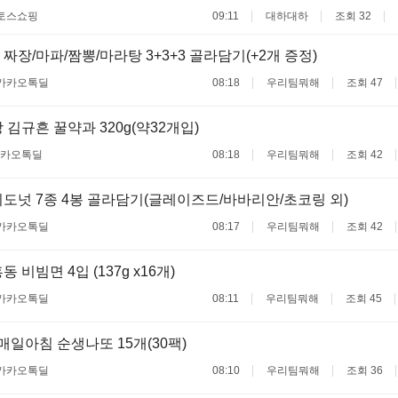
토스쇼핑
09:11
대하대하
조회 32
짜장/마파/짬뽕/마라탕 3+3+3 골라담기(+2개 증정)
카카오톡딜
08:18
우리팀뭐해
조회 47
 김규흔 꿀약과 320g(약32개입)
카오톡딜
08:18
우리팀뭐해
조회 42
도넛 7종 4봉 골라담기(글레이즈드/바바리안/초코링 외)
카카오톡딜
08:17
우리팀뭐해
조회 42
 비빔면 4입 (137g x16개)
카카오톡딜
08:11
우리팀뭐해
조회 45
 매일아침 순생나또 15개(30팩)
카카오톡딜
08:10
우리팀뭐해
조회 36