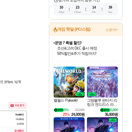
참가자 모집까지 남은 기간
10
23
14
38
Days
Hours
Min
Sec
게임 핫딜 (PC/스팀)
스토어+
문명 7 특별 할인!
조선&고려 DLC 출시 예정
50%할인&추가 적립까지!
인벤게임즈 8월 특별 할인!
드래곤소드: 어웨이크닝 입점!
마블 투혼 파이팅 소울즈 정식출시!
귀무자: 검의 길 예약 판매 중!
비스트 오브 리인카네이션 정식 출시!
커세어 코브 출시 기념 할인!
더 렐릭 퍼스트 가디언 정식 출시
베데스다 40주년 기념 할인 중!
캡콤 프렌차이즈 할인 진행 중!
캡콤 일부 상품 상시 할인
스타워즈 은하계 레이서
로블록스 기프트 카드 공식 입점
인기 퍼블리셔 모음!
스팀으로 만나는 드래곤소드!
마블 히어로 총 출동&화려한 격투!
10% 할인과
게임프릭 신작 IP
해적'섬'을 발전시키자!
설화x하드코어 액션!
베데스다의 명작들을
몬헌, 바하 등 인기 IP를
몬헌 와일즈 & 드래곤즈 도그마2
인벤게임즈에서 10% 추가 적립
Robux를 가장 안전하고
최대 90% 할인가를 만나보세요!
네이버혜택과 함께 만나보세요!
네이버 포인트 혜택까지!
이니&베니 혜택까지!
네이버 혜택가와 함께 예약하세요!
할인&네이버혜택으로 만나보세요!
네이버페이 혜택과 만나보세요!
40주년 프로모션으로 만나보세요!
할인가에 만나보세요!
일부 에디션 상시 할인!
혜택으로 예약 판매 중
편안하게 충전하세요
팰월드 Palworld
그랑블루 판타지 리
링크 엔드리스 라그
나로크 업그레이드
5%
32,000
5,000
킷 Granblue Fantasy
25%
24,000원
36,800원
Relink Endless Ragn
arok Upgrade Kit DL
C