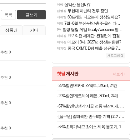
설악산 울산바위
여행
무한대 아난타 전투 장면
섭컬겜
목록
글쓰기
60프레임 나오는데 정상일까요?
레퀴엠
7월~8월 부산-단양-충주-울진 다녀왔어요~
여행
힐링 탐험 게임 Bearly Awesome 챕터 1 트레일러
상품권
기타
PV
FF7 외전 세계관, 완결편에 집결
해외겜
메모리 3사, 2027년 생산분 완판?
해외겜
중국 CXMT, D램 매출 점유율 7%…글로벌 4위로 부상
해외겜
추천 0
새로고침
핫딜
게시판
더보기+
추천 0
29%할인!포카리스웨트, 340ml, 24캔
29%할인!게토레이 레몬, 300ml, 24개
추천 0
67%할인!맛생각 시골 전통 된장찌개, 600g, 5개
[풀무원] 얄피꽉찬 만두8봉 기획 (고기/김치/교자/물만두 외)
58%초특가!셰프초이스 제육 불고기, 1.5kg, 1개
추천 0