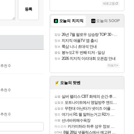
새로고침
등록
오늘의 치지직
오늘의 SOOP
26년 7월 팔로우 상승량 TOP 30 - 월간 치지직
잡담
치지직 애플TV 앱 출시
정보
룩삼 니니 초대석 안내
정보
봉누도2 두 번째 티저 - 일상
클립
2026 치지직 이리대회 오픈컵 안내
정보
추천 0
더보기+
오늘의 팟벤
추천 0
실버 팰리스 CBT 화제의 순간·후기 모음
실팰
포트나이트에서 명일방주 엔드필드 [펠리카] 판매 예정
섭컬겜
무한대 아난타가 넷이즈 어플 달력에 일정 등록
섭컬겜
추천 0
여기서 R1 뭘 말하는거고 R2가 뭘말하는걸까요?
명조
선녀바위해수욕장
여행
카가미하라 하루 성우 정보 및 주요 필모
아스오라
8월 28일 넷플릭스에서 예고편 공개 예정
GTA6