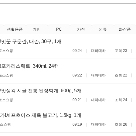
생활용품
게임
PC
가전
의류
화장품
맛꾼 구운란, 대란, 30구, 1개
토스쇼핑
09:24
대하대하
조회 23
포카리스웨트, 340ml, 24캔
토스쇼핑
09:22
대하대하
조회 22
맛생각 시골 전통 된장찌개, 600g, 5개
토스쇼핑
09:21
대하대하
조회 24
!셰프초이스 제육 불고기, 1.5kg, 1개
스쇼핑
09:19
대하대하
조회 26