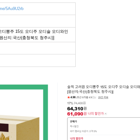
r.me/5Au9U2rb
오디뽕주 15도 오디주 오디술 오디와인
개 [원산지:국산(충청북도 청주시)]