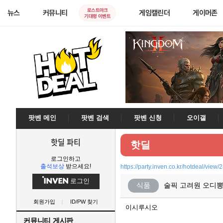
로스트아크
뉴스
커뮤니티
게임캘린더
게이머존
기대평 이벤트
팟벤 메인
팟벤 검색
팟벤 신청
오이갤
핫딜 파티
핫딜
로그인하고
출석보상
받으세요!
https://party.inven.co.kr/hotdeal/view
로그인
식품
술픽 고려원 오디뽕주
회원가입
ID/PW 찾기
이시루시오
커뮤니티 게시판