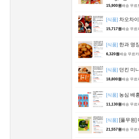
15,900원
배송 무료
[식품]
차오차이 
15,717원
배송 무료
[식품]
한과 명장
6,320원
배송 무료
카
[식품]
던킨 미니
18,800원
배송 무료
[식품]
농심 배홍동
11,130원
배송 무료
[식품]
[풀무원]
21,557원
배송 무료