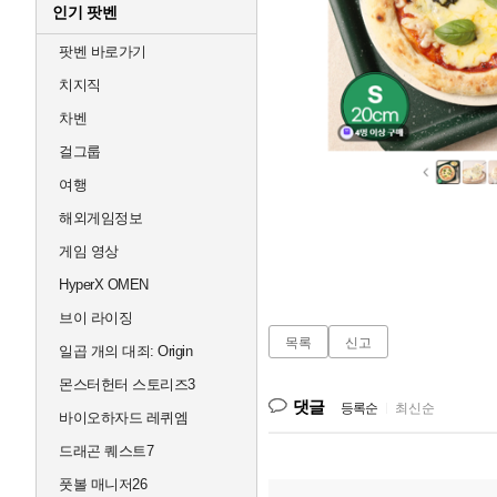
인기 팟벤
팟벤 바로가기
치지직
차벤
걸그룹
여행
해외게임정보
게임 영상
HyperX OMEN
브이 라이징
목록
신고
일곱 개의 대죄: Origin
몬스터헌터 스토리즈3
댓글
등록순
|
최신순
바이오하자드 레퀴엠
드래곤 퀘스트7
풋볼 매니저26