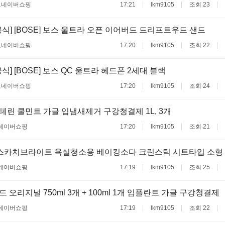
료
네이버쇼핑
17:21
lkm9105
조회 23
공식] [BOSE] 보스 울트라 오픈 이어버드 드리프트우드 샌드
료
네이버쇼핑
17:20
lkm9105
조회 22
식] [BOSE] 보스 QC 울트라 헤드폰 2세대 블랙
료
네이버쇼핑
17:20
lkm9105
조회 24
린 쿨민트 가글 입냄새제거 구강청결제 1L, 3개
네이버쇼핑
17:20
lkm9105
조회 21
스카치브라이트 욕실청소용 베이킹소다 크린스틱 시트타입 소형 80
네이버쇼핑
17:19
lkm9105
조회 25
 오리지널 750ml 3개 + 100ml 1개 임플란트 가글 구강청결제
네이버쇼핑
17:19
lkm9105
조회 22