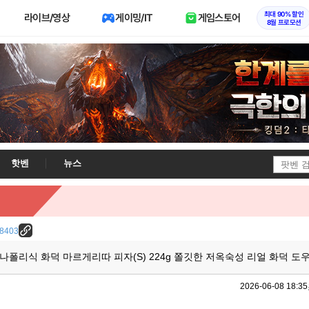
최대 90% 할인
라이브/영상
게이밍/IT
게임스토어
8월 프로모션
핫벤
뉴스
/28403
 나폴리식 화덕 마르게리따 피자(S) 224g 쫄깃한 저옥숙성 리얼 화덕 도
2026-06-08 18:35