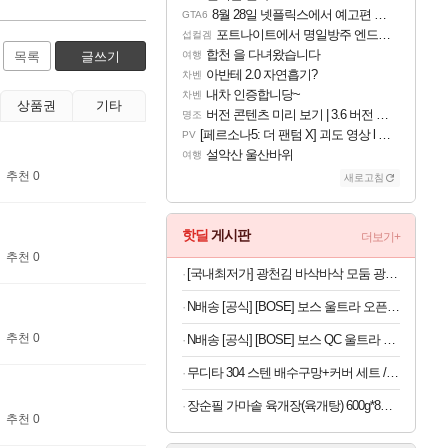
8월 28일 넷플릭스에서 예고편 공개 예정
GTA6
포트나이트에서 명일방주 엔드필드 [펠리카] 판매 예정
섭컬겜
합천 을 다녀왔습니다
목록
글쓰기
여행
아반테 2.0 자연흡기?
차벤
내차 인증합니당~
차벤
상품권
기타
버전 콘텐츠 미리 보기 | 3.6 버전 「신기루 속 등불 그림자, 속세에 깃든 검의 결심」이 8월 20일에 업데이트됩니다!
명조
[페르소나5: 더 팬텀 X] 괴도 영상 l 타카마키 안·댄싱 스타
PV
설악산 울산바위
여행
추천 0
새로고침
핫딜
게시판
더보기+
추천 0
[국내최저가] 광천김 바삭바삭 모둠 광천 김자반, 40g, 10봉
N배송 [공식] [BOSE] 보스 울트라 오픈 이어버드 드리프트우드 샌드
추천 0
N배송 [공식] [BOSE] 보스 QC 울트라 헤드폰 2세대 블랙
무디타 304 스텐 배수구망+커버 세트 / 싱크 음식물 싱크대망 거름망
장순필 가마솥 육개장(육개탕) 600g*8봉 외 상품
추천 0