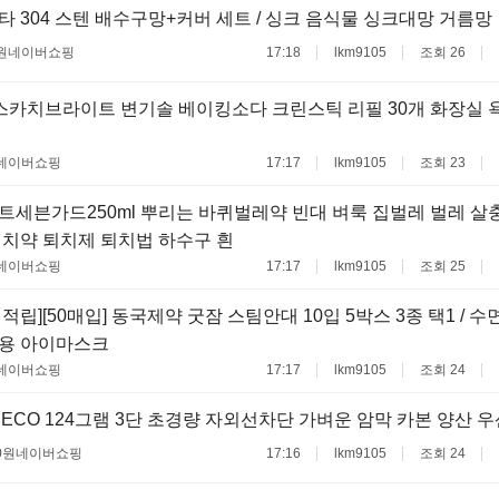
 304 스텐 배수구망+커버 세트 / 싱크 음식물 싱크대망 거름망
원
네이버쇼핑
17:18
lkm9105
조회 26
 스카치브라이트 변기솔 베이킹소다 크린스틱 리필 30개 화장실 
네이버쇼핑
17:17
lkm9105
조회 23
세븐가드250ml 뿌리는 바퀴벌레약 빈대 벼룩 집벌레 벌레 살충
퇴치약 퇴치제 퇴치법 하수구 흰
네이버쇼핑
17:17
lkm9105
조회 25
적립][50매입] 동국제약 굿잠 스팀안대 10입 5박스 3종 택1 / 
회용 아이마스크
네이버쇼핑
17:17
lkm9105
조회 24
ECO 124그램 3단 초경량 자외선차단 가벼운 암막 카본 양산 
0원
네이버쇼핑
17:16
lkm9105
조회 24