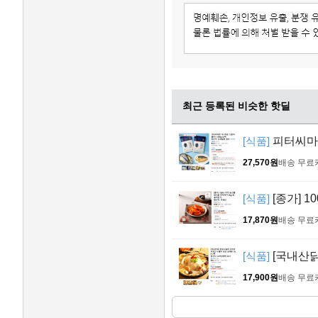
최근 등록된 비슷한 핫딜
[식품]
피터씨마켓
27,570원
배송 무료
[식품]
[종가] 
17,870원
배송 무료
[식품]
[국내산닭
17,900원
배송 무료