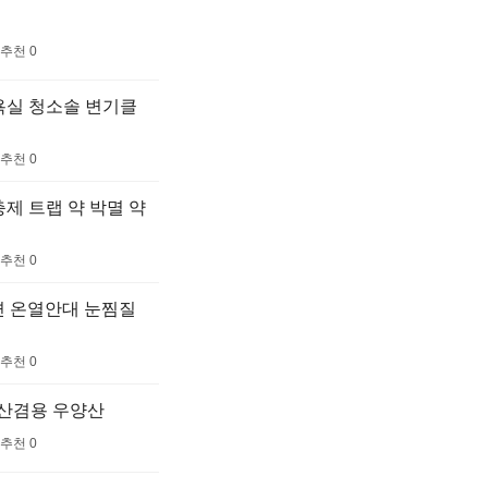
추천 0
욕실 청소솔 변기클
추천 0
제 트랩 약 박멸 약
추천 0
수면 온열안대 눈찜질
추천 0
우산겸용 우양산
추천 0