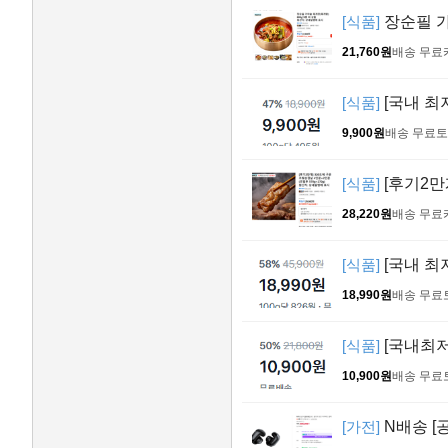
[식품]
장순필 가
21,760원
배송 무료
[식품]
[국내 최
9,900원
배송 무료
토
[식품]
[후기2만개
28,220원
배송 무료
[식품]
[국내 최
18,990원
배송 무료
[식품]
[국내최저
10,900원
배송 무료
[가전]
N배송 [