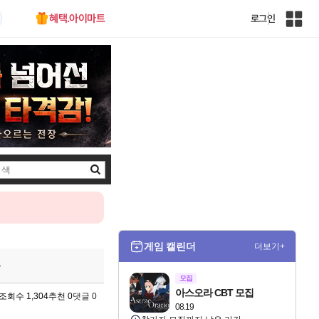
혜택.아이마트
로그인
인
벤
전
체
사
이
트
맵
검
색
게임 캘린더
더보기+
우
모집
아스오라 CBT 모집
조회수 1,304
추천 0
댓글 0
08.19