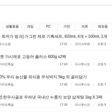
생활용품
게임
PC
가전
의류
화장품
 최저가 링크] 가그린 제로 기획세트, 820ml, 4개 + 100ml, 1개
토스쇼핑
17:41
조이스틱맨
조회 2
 가시제로 고등어 플러스 600g x2팩
카카오톡딜
17:40
이시루시오
조회 5
100% 우리 농산물 외식용 무섞박지 5kg 외 골라담기
카카오톡딜
17:40
이시루시오
조회 7
] 한우사골로 우려낸 국내산 누룽지 보양 삼계탕 1kg X 3팩
카카오톡딜
17:39
이시루시오
조회 9