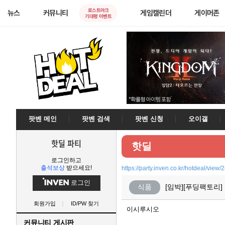
로스트아크
뉴스
커뮤니티
게임캘린더
게이머존
기대평 이벤트
팟벤 메인
팟벤 검색
팟벤 신청
오이갤
핫딜 파티
핫딜
로그인하고
출석보상
받으세요!
https://party.inven.co.kr/hotdeal/view
로그인
식품
[임박][푸딩팩토리]
회원가입
ID/PW 찾기
이시루시오
커뮤니티 게시판