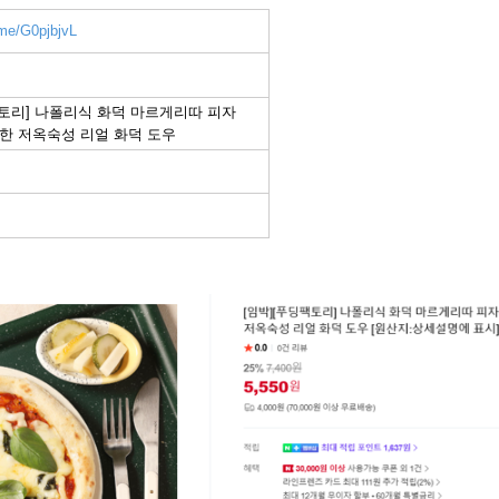
.me/G0pjbjvL
팩토리] 나폴리식 화덕 마르게리따 피자
 쫄깃한 저옥숙성 리얼 화덕 도우