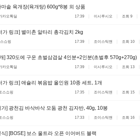
마솥 육개장(육개탕) 600g*8봉 외 상품
카카오톡딜
17:39
이시루시오
조회 9
저가 링크] 별미촌 알타리 총각김치 2kg
스쇼핑
17:39
조이스틱맨
조회 10
] 320도에 구운 초벌삼겹살 4인분+2인분(초벌후 570g+270g)
카카오톡딜
17:39
이시루시오
조회 13
저가 링크] 애슐리 볶음밥 올인원 10종 세트, 1개
토스쇼핑
17:35
조이스틱맨
조회 15
가] 광천김 바삭바삭 모둠 광천 김자반, 40g, 10봉
토스쇼핑
17:33
조이스틱맨
조회 16
공식] [BOSE] 보스 울트라 오픈 이어버드 블랙