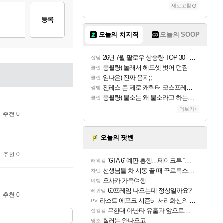
새로고침
등록
오늘의 치지직
오늘의 SOOP
26년 7월 팔로우 상승량 TOP 30 - 월간 치지직
잡담
풍월량) 놀래서 헤드셋 벗어 던짐
클립
임나은) 진짜 음지;;
클립
젠레스 존 제로 캐릭터 코스프레한 꽁주
짤방
풍월량) 물소는 왜 물소라고 하는거야? 아! 그만 ㅋㅋ 알았어 ㅋㅋ
클립
더보기+
추천 0
오늘의 팟벤
추천 0
‘GTA 6’ 예판 흥행…테이크투 “내부 예상 크게 넘어”
해외겜
선생님들 차 시동 끌 때 꾸르륵소리나는데
차벤
오사카 가족여행
여행
60프레임 나오는데 정상일까요?
레퀴엠
추천 0
라스트 에포크 시즌5 - 서리화신의 분노 티저
PV
무한대 아난타 유출과 앞으로의 예상 (루머)
섭컬겜
힐러는 안나오고
명조