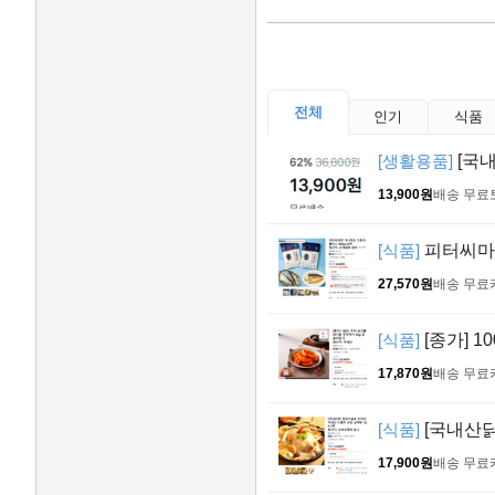
전체
인기
식품
[생활용품]
[국내
13,900원
배송 무료
[식품]
피터씨마켓
27,570원
배송 무료
[식품]
[종가] 
17,870원
배송 무료
[식품]
[국내산닭
17,900원
배송 무료