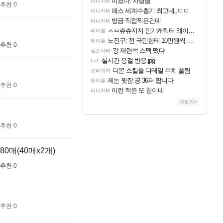
미쳤다. 자랑글
리니지M
추천 0
패스 세계수뽑기 최고네..ㄷㄷ
리니지M
방금 직접찍은건데
리니지M
ㅅㅂ츄츄지지 인기캐릭터 왜이러는데?
메이플
노진구: 전 국민한테 10만원씩 줄거야.gif
메이플
추천 0
강 재련석 스펙 떴다
검은사막
실시간 응갤 반응.jpg
LoL
디몬 스킬들 디테일 수치 풀림
오버워치
제논 윗잠 공 36퍼 팝니다
메이플
추천 0
이런 적은 또 첨이네
리니지M
더보기+
추천 0
매(40매x2개)
추천 0
추천 0