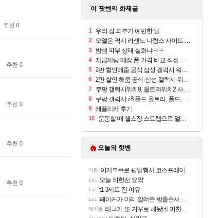
이 팟벤의 화제글
추천 0
1
우리 집 피부가 예민한 날
2
모델은 역시 리센느 나랑스 사이드 1.25L 1박스
3
밤샘 피부 상태 실화냐ㅋㅋ
4
자급제랑 매장 폰 가격 비교 직접 안가도 되네요
추천 0
5
2만 할인해줌 공식 삼성 갤럭시 워치9 크림, 40mm, 블루투스
6
2만 할인 해줌 공식 삼성 갤럭시 워치9 실버, 44mm, 블루투스
7
쿠팡 갤럭시워치9, 울트라워치2 사전구매 혜택 받아보세요
8
쿠팡 갤럭시 z8 폴드 울트라, 폴드, 플립 사전예약
추천 0
9
레플리카 후기
10
운동할 때 헬스장 스트랩으로 얼굴 만졌다가 볼 뒤집어짐
추천 0
오늘의 핫벤
이케부쿠로 팝업행사 코스프레이어들!!
이환
오늘 티한전 요약
LoL
추천 0
t1 3세트 진 이유
LoL
페이커가 미리 알려준 방출순서 ㄷㄷㄷㄷ
LoL
태극기 또 거꾸로 해놨네 미친것들 ㅋㅋㅋ
메이플