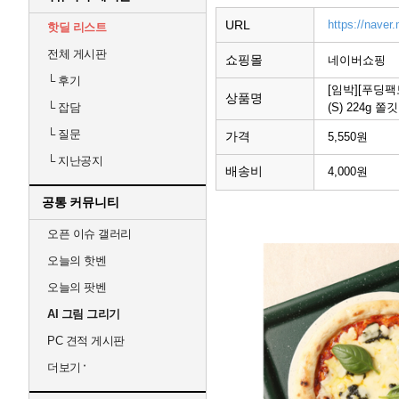
URL
https://naver
핫딜 리스트
전체 게시판
쇼핑몰
네이버쇼핑
└
후기
[임박][푸딩
상품명
(S) 224g
└
잡담
└
질문
가격
5,550원
└
지난공지
배송비
4,000원
공통 커뮤니티
오픈 이슈 갤러리
오늘의 핫벤
오늘의 팟벤
AI 그림 그리기
PC 견적 게시판
더보기