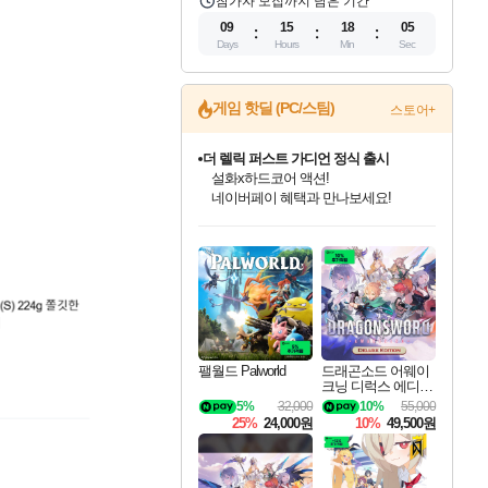
참가자 모집까지 남은 기간
09
15
18
04
Days
Hours
Min
Sec
게임 핫딜 (PC/스팀)
스토어+
더 렐릭 퍼스트 가디언 정식 출시
설화x하드코어 액션!
네이버페이 혜택과 만나보세요!
인벤게임즈 8월 특별 할인!
드래곤소드: 어웨이크닝 입점!
문명 7 특별 할인!
마블 투혼 파이팅 소울즈 정식출시!
귀무자: 검의 길 예약 판매 중!
비스트 오브 리인카네이션 정식 출시!
커세어 코브 출시 기념 할인!
베데스다 40주년 기념 할인 중!
캡콤 프렌차이즈 할인 진행 중!
캡콤 일부 상품 상시 할인
스타워즈 은하계 레이서
로블록스 기프트 카드 공식 입점
인기 퍼블리셔 모음!
스팀으로 만나는 드래곤소드!
조선&고려 DLC 출시 예정
마블 히어로 총 출동&화려한 격투!
10% 할인과
게임프릭 신작 IP
해적'섬'을 발전시키자!
베데스다의 명작들을
몬헌, 바하 등 인기 IP를
몬헌 와일즈 & 드래곤즈 도그마2
인벤게임즈에서 10% 추가 적립
Robux를 가장 안전하고
최대 90% 할인가를 만나보세요!
네이버혜택과 함께 만나보세요!
50%할인&추가 적립까지!
네이버 포인트 혜택까지!
이니&베니 혜택까지!
네이버 혜택가와 함께 예약하세요!
할인&네이버혜택으로 만나보세요!
40주년 프로모션으로 만나보세요!
할인가에 만나보세요!
일부 에디션 상시 할인!
혜택으로 예약 판매 중
편안하게 충전하세요
팰월드 Palworld
드래곤소드 어웨이
크닝 디럭스 에디션
DragonSword Awake
5%
32,000
10%
55,000
ning Deluxe Edition
25%
24,000원
10%
49,500원