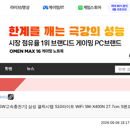
최대 90% 할인
라이브/영상
게이밍/IT
게임스토어
8월 프로모션
핫벤
뉴스
/28401
25W고속충전기] 삼성 갤럭시탭 S10라이트 WiFi SM-X400N 27.7cm S
2026-06-08 18:17