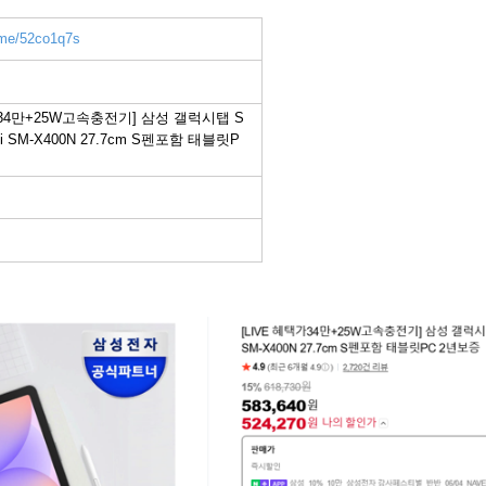
r.me/52co1q7s
가34만+25W고속충전기] 삼성 갤럭시탭 S
i SM-X400N 27.7cm S펜포함 태블릿P