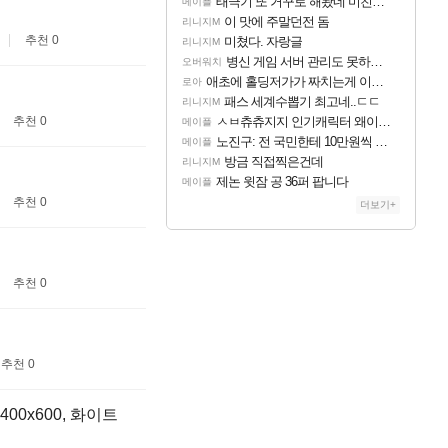
태극기 또 거꾸로 해놨네 미친것들 ㅋㅋㅋ
메이플
이 맛에 주말던전 돔
리니지M
추천 0
미쳤다. 자랑글
리니지M
병신 게임 서버 관리도 못하냐 이젠?
오버워치
애초에 홀딩저가가 짜치는게 이거임 ㅋㅋ
로아
패스 세계수뽑기 최고네..ㄷㄷ
리니지M
추천 0
ㅅㅂ츄츄지지 인기캐릭터 왜이러는데?
메이플
노진구: 전 국민한테 10만원씩 줄거야.gif
메이플
방금 직접찍은건데
리니지M
제논 윗잠 공 36퍼 팝니다
메이플
추천 0
더보기+
추천 0
추천 0
00x600, 화이트