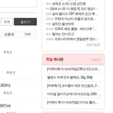
세계관 소개 | 소명 상인회
명조
[페르소나5: 더 팬텀 X] 괴도 영상 l 타카마키 안·댄싱 스타
PV
실버 팰리스 CBT 화제의 순간·후기 모음
실팰
무한대 아난타 유출과 앞으로의 예상 (루머)
섭컬겜
목록
글쓰기
설악산 울산바위
여행
‘GTA 6’ 예판 흥행…테이크투 “내부 예상 크게 넘어”
해외겜
힐러는 안나오고
상품권
기타
명조
포트나이트에서 명일방주 엔드필드 [펠리카] 판매 예정
섭컬겜
새로고침
추천 0
핫딜
게시판
더보기+
[마켓비특가+슈퍼적립] DELU 1인소파 1665 카멜 8318.8008, 1인용
추천 0
블렌드 하루견과 블랙빈, 20g, 50봉
80Hz
[하루특가] 코카콜라 제로 탄산음료, 215ml, 30개
추천 0
더리얼 알티지오메가3 피쉬오일 1350 6개월 x 2개 (총 1년분)
[마켓비 특가+슈퍼적립] 이지보 툴프리 400 선반 43x31x104, 4단, 화이트 6204.3713
87ml