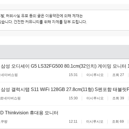
삼성 오디세이 G5 LS32FG500 80.1cm(32인치) 게이밍 모니터 1
료
네이버쇼핑
15:31
이시루시오
조회 27
삼성 갤럭시탭 S11 WiFi 128GB 27.8cm(11형) S펜포함 태블릿
무료
네이버쇼핑
15:30
이시루시오
조회 39
 Thinkvision 휴대용 모니터
료
쿠팡
12:11
이시루시오
조회 69