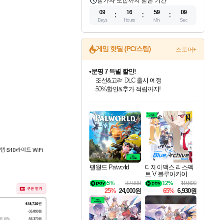
참가자 모집까지 남은 기간
09
16
59
08
Days
Hours
Min
Sec
게임 핫딜 (PC/스팀)
스토어+
문명 7 특별 할인!
조선&고려 DLC 출시 예정
50%할인&추가 적립까지!
마블 투혼 파이팅 소울즈 정식출시!
인벤게임즈 8월 특별 할인!
드래곤소드: 어웨이크닝 입점!
귀무자: 검의 길 예약 판매 중!
비스트 오브 리인카네이션 정식 출시!
커세어 코브 출시 기념 할인!
더 렐릭 퍼스트 가디언 정식 출시
베데스다 40주년 기념 할인 중!
캡콤 프렌차이즈 할인 진행 중!
캡콤 일부 상품 상시 할인
스타워즈 은하계 레이서
로블록스 기프트 카드 공식 입점
마블 히어로 총 출동&화려한 격투!
인기 퍼블리셔 모음!
스팀으로 만나는 드래곤소드!
10% 할인과
게임프릭 신작 IP
해적'섬'을 발전시키자!
설화x하드코어 액션!
베데스다의 명작들을
몬헌, 바하 등 인기 IP를
몬헌 와일즈 & 드래곤즈 도그마2
인벤게임즈에서 10% 추가 적립
Robux를 가장 안전하고
네이버 포인트 혜택까지!
최대 90% 할인가를 만나보세요!
네이버혜택과 함께 만나보세요!
이니&베니 혜택까지!
네이버 혜택가와 함께 예약하세요!
할인&네이버혜택으로 만나보세요!
네이버페이 혜택과 만나보세요!
40주년 프로모션으로 만나보세요!
할인가에 만나보세요!
일부 에디션 상시 할인!
혜택으로 예약 판매 중
편안하게 충전하세요
팰월드 Palworld
디제이맥스 리스펙
트 V 블루아카이브
팩 DJMAX RESPE
5%
32,000
12%
19,800
CT V Blue Archive P
25%
24,000원
65%
6,930원
ack DLC