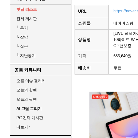
핫딜 리스트
URL
https://nave
전체 게시판
쇼핑몰
네이버쇼핑
└
후기
[LIVE 혜택
└
잡담
상품명
10라이트 WiF
C 2년보증
└
질문
가격
└
지난공지
583,640원
배송비
무료
공통 커뮤니티
오픈 이슈 갤러리
오늘의 핫벤
오늘의 팟벤
AI 그림 그리기
PC 견적 게시판
더보기