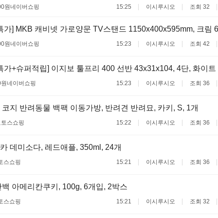
00원
네이버쇼핑
15:25
이시루시오
조회 32
가] MKB 캐비넷 가로양문 TV스탠드 1150x400x595mm, 크림 67
00원
네이버쇼핑
15:23
이시루시오
조회 42
가+슈퍼적립] 이지보 툴프리 400 선반 43x31x104, 4단, 화이트 6
0원
네이버쇼핑
15:23
이시루시오
조회 36
코지 반려동물 백팩 이동가방, 반려견 반려묘, 카키, S, 1개
료
토스쇼핑
15:22
이시루시오
조회 36
데미소다, 레드애플, 350ml, 24개
토스쇼핑
15:21
이시루시오
조회 36
 아메리칸쿠키, 100g, 6개입, 2박스
토스쇼핑
15:21
이시루시오
조회 32