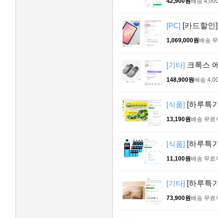
42,900원
배송 4,00
[PC]
[카드할인] 
1,069,000원
배송 
[기타]
크록스 에
148,900원
배송 4,0
[식품]
[하루특가
13,190원
배송 무료
[식품]
[하루특가]
11,100원
배송 무료
[기타]
[하루특가
73,900원
배송 무료