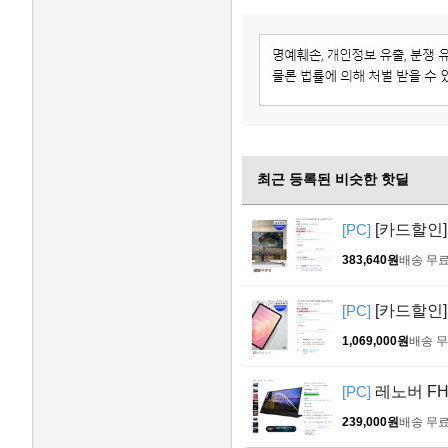
최근 등록된 비슷한 핫딜
[PC]
[카드할인] 
383,640원
배송 무
[PC]
[카드할인] 
1,069,000원
배송 
[PC]
레노버 FHD
239,000원
배송 무