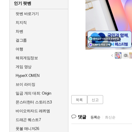
인기 팟벤
팟벤 바로가기
치지직
차벤
걸그룹
여행
해외게임정보
게임 영상
HyperX OMEN
브이 라이징
일곱 개의 대죄: Origin
목록
신고
몬스터헌터 스토리즈3
바이오하자드 레퀴엠
댓글
등록순
|
최신순
드래곤 퀘스트7
풋볼 매니저26