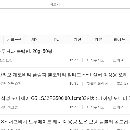
더보기 +
생활용품
게임
PC
가전
의류
화장품
견과 블랙빈, 20g, 50봉
토스쇼핑
15:32
이시루시오
조회 31
리오 제로비티 플럼피 헬로키티 참태그 SET 실버 여성용 쪼리
0원
네이버쇼핑
15:31
까칠한희야님
조회 27
삼성 오디세이 G5 LS32FG500 80.1cm(32인치) 게이밍 모니터 1
료
네이버쇼핑
15:31
이시루시오
조회 27
SS 서프비치 브루메이트 레사 대용량 보온 보냉 텀블러 콜드컵 8