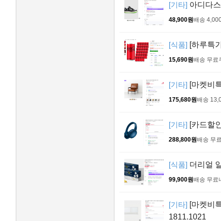
[기타]
아디다스 
48,900원
배송 4,00
[식품]
[하루특가]
15,690원
배송 무료
[기타]
[마켓비특가
175,680원
배송 13,
[기타]
[카드할인]
288,800원
배송 무
[식품]
더리얼 알티
99,900원
배송 무료
[기타]
[마켓비특가
1811.1021