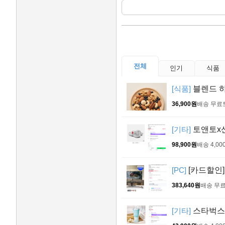
전체
인기
식품
[식품]
블렌드 하루
36,900원
배송 무료
[기타]
토앤토x산
98,900원
배송 4,00
[PC]
[카드할인] 
383,640원
배송 무
[기타]
스타벅스 