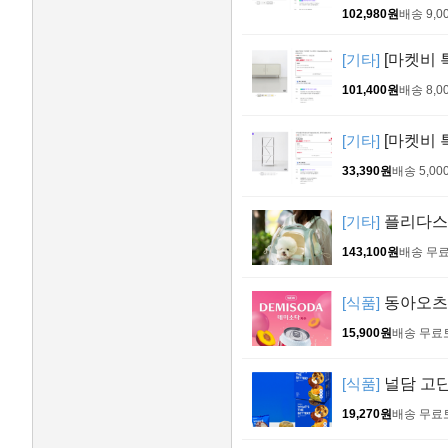
102,980원
배송 9,0
[기타]
[마켓비 특
101,400원
배송 8,0
[기타]
[마켓비 특
33,390원
배송 5,00
[기타]
플리다스 
143,100원
배송 무
[식품]
동아오츠카 
15,900원
배송 무료
[식품]
널담 고단백
19,270원
배송 무료