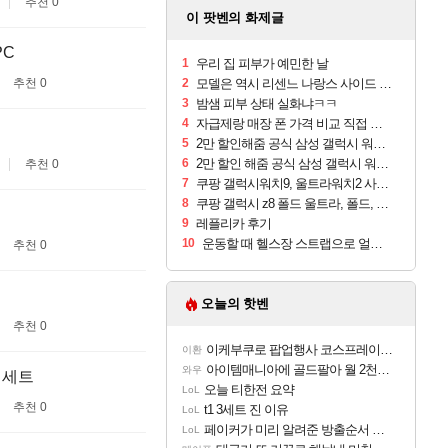
추천 0
이 팟벤의 화제글
PC
1
우리 집 피부가 예민한 날
추천 0
2
모델은 역시 리센느 나랑스 사이드 1.25L 1박스
3
밤샘 피부 상태 실화냐ㅋㅋ
4
자급제랑 매장 폰 가격 비교 직접 안가도 되네요
5
2만 할인해줌 공식 삼성 갤럭시 워치9 크림, 40mm, 블루투스
6
2만 할인 해줌 공식 삼성 갤럭시 워치9 실버, 44mm, 블루투스
추천 0
7
쿠팡 갤럭시워치9, 울트라워치2 사전구매 혜택 받아보세요
8
쿠팡 갤럭시 z8 폴드 울트라, 폴드, 플립 사전예약
9
레플리카 후기
10
운동할 때 헬스장 스트랩으로 얼굴 만졌다가 볼 뒤집어짐
추천 0
오늘의 핫벤
추천 0
이케부쿠로 팝업행사 코스프레이어들!!
이환
아이템매니아에 골드팔아 월 2천만원 넘게 버는 인간 있던데
와우
매세트
오늘 티한전 요약
LoL
추천 0
t1 3세트 진 이유
LoL
페이커가 미리 알려준 방출순서 ㄷㄷㄷㄷ
LoL