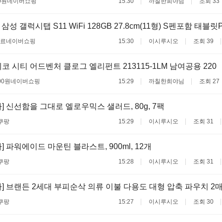
0원
네이버쇼핑
15:30
까칠한희야님
조회 33
삼성 갤럭시탭 S11 WiFi 128GB 27.8cm(11형) S펜포함 태블릿
무료
네이버쇼핑
15:30
이시루시오
조회 39
코 시티 어드벤처 클로그 엘리펀트 213115-1LM 남여공용 220
00원
네이버쇼핑
15:29
까칠한희야님
조회 27
] 신선함을 그대로 엘로우믹스 샐러드, 80g, 7팩
쿠팡
15:29
이시루시오
조회 31
 파워에이드 마운틴 블라스트, 900ml, 12개
쿠팡
15:28
이시루시오
조회 31
] 브랜든 2세대 부피순삭 의류 이불 다용도 대형 압축 파우치 2
쿠팡
15:27
이시루시오
조회 30