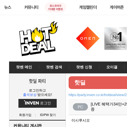
로스트아크
뉴스
커뮤니티
게임캘린더
게이머존
기대평 이벤트
팟벤 메인
팟벤 검색
팟벤 신청
오이갤
핫딜 파티
핫딜
로그인하고
출석보상
받으세요!
https://party.inven.co.kr/hotdeal/view
로그인
[LIVE 혜택가34만+
PC
증
회원가입
ID/PW 찾기
이시루시오
커뮤니티 게시판