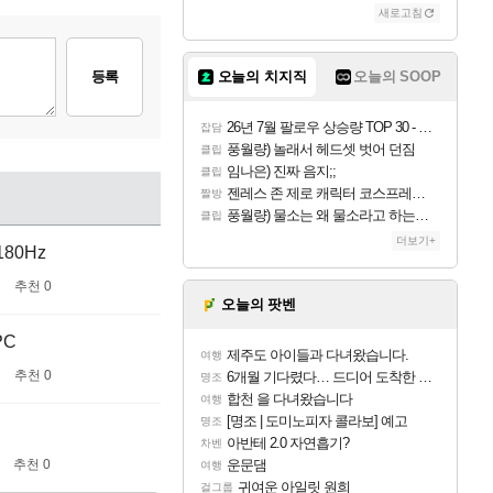
새로고침
오늘의 치지직
오늘의 SOOP
등록
26년 7월 팔로우 상승량 TOP 30 - 월간 치지직
잡담
풍월량) 놀래서 헤드셋 벗어 던짐
클립
임나은) 진짜 음지;;
클립
젠레스 존 제로 캐릭터 코스프레한 꽁주
짤방
풍월량) 물소는 왜 물소라고 하는거야? 아! 그만 ㅋㅋ 알았어 ㅋㅋ
클립
더보기+
80Hz
추천 0
오늘의 팟벤
PC
제주도 아이들과 다녀왔습니다.
여행
추천 0
6개월 기다렸다… 드디어 도착한 치사 메신저백! 실물 후기
명조
합천 을 다녀왔습니다
여행
[명조 | 도미노피자 콜라보] 예고
명조
아반테 2.0 자연흡기?
차벤
추천 0
운문댐
여행
귀여운 아일릿 원희
걸그룹