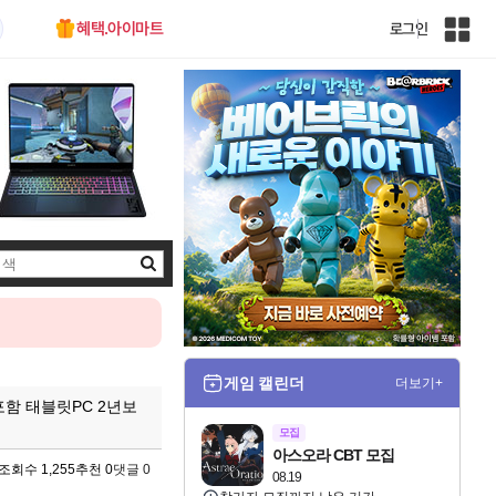
혜택.아이마트
로그인
인
벤
전
체
사
이
트
맵
검
색
게임 캘린더
더보기+
펜포함 태블릿PC 2년보
모집
아스오라 CBT 모집
조회수 1,255
추천 0
댓글 0
08.19