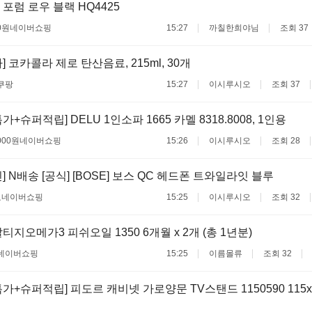
포럼 로우 블랙 HQ4425
0원
네이버쇼핑
15:27
까칠한희야님
조회 37
 코카콜라 제로 탄산음료, 215ml, 30개
쿠팡
15:27
이시루시오
조회 37
+슈퍼적립] DELU 1인소파 1665 카멜 8318.8008, 1인용
000원
네이버쇼핑
15:26
이시루시오
조회 28
 N배송 [공식] [BOSE] 보스 QC 헤드폰 트와일라잇 블루
료
네이버쇼핑
15:25
이시루시오
조회 32
지오메가3 피쉬오일 1350 6개월 x 2개 (총 1년분)
네이버쇼핑
15:25
이름몰류
조회 32
+슈퍼적립] 피도르 캐비넷 가로양문 TV스탠드 1150590 115x4