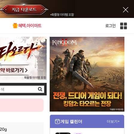
혜택.아이마트
로그인
인
벤
전
체
사
이
트
맵
검
색
게임 캘린더
더보기+
20g