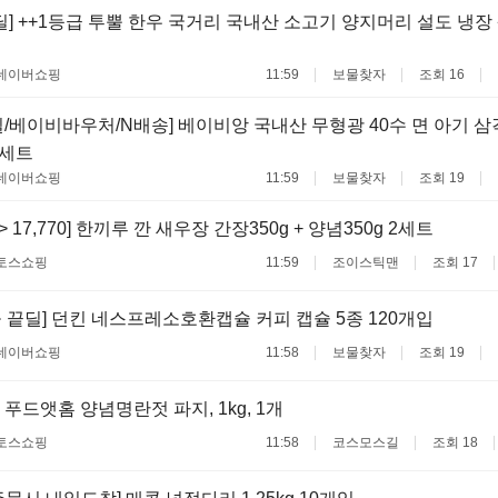
] ++1등급 투뿔 한우 국거리 국내산 소고기 양지머리 설도 냉장 생고
네이버쇼핑
11:59
보물찾자
조회 16
/베이비바우처/N배송] 베이비앙 국내산 무형광 40수 면 아기 삼
종세트
네이버쇼핑
11:59
보물찾자
조회 19
 -> 17,770] 한끼루 깐 새우장 간장350g + 양념350g 2세트
토스쇼핑
11:59
조이스틱맨
조회 17
 끝딜] 던킨 네스프레소호환캡슐 커피 캡슐 5종 120개입
네이버쇼핑
11:58
보물찾자
조회 19
 푸드앳홈 양념명란젓 파지, 1kg, 1개
토스쇼핑
11:58
코스모스길
조회 18