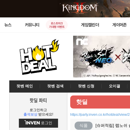
로스트아크
뉴스
커뮤니티
게임캘린더
게이머존
기대평 이벤트
팟벤 메인
팟벤 검색
팟벤 신청
오이갤
핫딜 파티
핫딜
로그인하고
출석보상
받으세요!
https://party.inven.co.kr/hotdeal/view
로그인
식품
[슈퍼적립] 랩노쉬