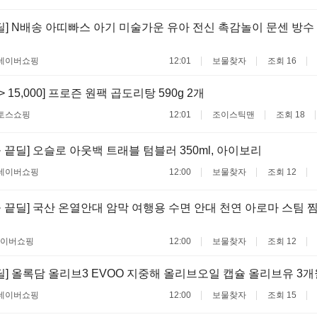
딜] N배송 아띠빠스 아기 미술가운 유아 전신 촉감놀이 문센 방
네이버쇼핑
12:01
보물찾자
조회 16
 -> 15,000] 프로즌 원팩 곱도리탕 590g 2개
토스쇼핑
12:01
조이스틱맨
조회 18
 끝딜] 오슬로 아웃백 트래블 텀블러 350ml, 아이보리
네이버쇼핑
12:00
보물찾자
조회 12
 끝딜] 국산 온열안대 암막 여행용 수면 안대 천연 아로마 스팀 
이버쇼핑
12:00
보물찾자
조회 12
딜] 올록담 올리브3 EVOO 지중해 올리브오일 캡슐 올리브유 3
네이버쇼핑
12:00
보물찾자
조회 15