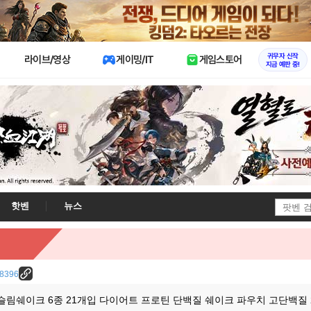
X
귀무자 신작
라이브/영상
게이밍/IT
게임스토어
지금 예판 중!
핫벤
뉴스
/28396
 슬림쉐이크 6종 21개입 다이어트 프로틴 단백질 쉐이크 파우치 고단백질 