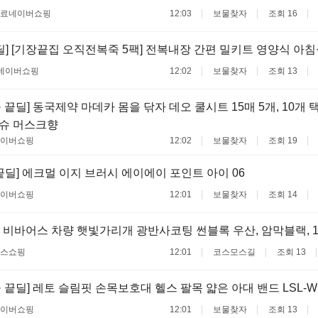
무료
네이버쇼핑
12:03
보물찾자
조회 16
딜] [기장끝집 오직전복죽 5팩] 전복내장 간편 밀키트 영양식 아
네이버쇼핑
12:02
보물찾자
조회 13
 끝딜] 동국제약 마데카 몸을 닦자 데오 쿨시트 15매 5개, 10개 택
티슈 머스크향
이버쇼핑
12:02
보물찾자
조회 19
끝딜] 에크멀 이지 브러시 에이에이 포인트 아이 06
이버쇼핑
12:01
보물찾자
조회 14
 비바어스 차량 햇빛가리개 광반사코팅 썬블록 우산, 암막블랙, 
스쇼핑
12:01
코스모스길
조회 13
 끝딜] 레토 슬림핏 손목보호대 헬스 팔목 얇은 아대 밴드 LSL-W
이버쇼핑
12:01
보물찾자
조회 13