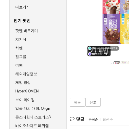
더보기
인기 팟벤
팟벤 바로가기
치지직
차벤
걸그룹
여행
해외게임정보
게임 영상
HyperX OMEN
브이 라이징
목록
신고
일곱 개의 대죄: Origin
몬스터헌터 스토리즈3
댓글
등록순
|
최신순
바이오하자드 레퀴엠