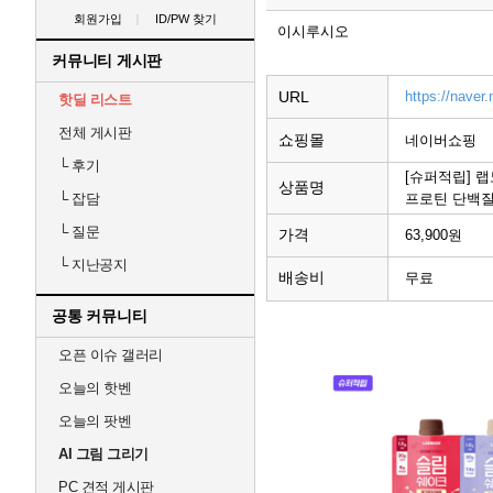
회원가입
ID/PW 찾기
이시루시오
커뮤니티 게시판
URL
https://nave
핫딜 리스트
전체 게시판
쇼핑몰
네이버쇼핑
└
후기
[슈퍼적립] 
상품명
프로틴 단백질
└
잡담
└
질문
가격
63,900원
└
지난공지
배송비
무료
공통 커뮤니티
오픈 이슈 갤러리
오늘의 핫벤
오늘의 팟벤
AI 그림 그리기
PC 견적 게시판