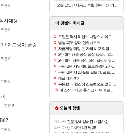
[오늘 끝딜] ++1등급 투뿔 한우 국거리 국내산 소고기 양지머리 설도 냉장 생고기 600g, 1kg, 2kg 대용량
추천 0
침식사대용
이 팟벤의 화제글
추천 0
1
모델은 역시 리센느 나랑스 사이드 1.25L 1박스
2
밤샘 피부 상태 실화냐ㅋㅋ
1 / 겨드랑이 쿨링
3
자급제랑 매장 폰 가격 비교 직접 안가도 되네요
4
2만 할인해줌 공식 삼성 갤럭시 워치9 크림, 40mm, 블루투스
추천 0
5
2만 할인 해줌 공식 삼성 갤럭시 워치9 실버, 44mm, 블루투스
6
쿠팡 갤럭시워치9, 울트라워치2 사전구매 혜택 받아보세요
7
쿠팡 갤럭시 z8 폴드 울트라, 폴드, 플립 사전예약
8
레플리카 후기
추천 0
9
운동할 때 헬스장 스트랩으로 얼굴 만졌다가 볼 뒤집어짐
10
헬스장에서 땀 흘리고 세수 바로 안 하면 트러블 나냐?
1개
추천 0
오늘의 핫벤
B07
전분 얌비얌버전 내림차순
검은사막
ㅇㅂ) 로사단 1관 딜량!
로아
추천 0