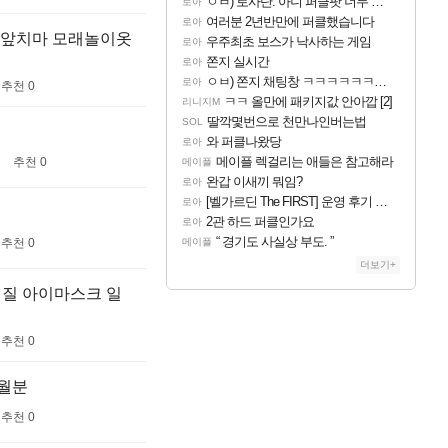
ㅇㅂ) 로사단: 아니 퍼클팟 너무 심하네 예의가 없어(?)
로아
여러분 2년반만에 퍼클했습니다
로아
수 앞치마 모래놀이옷
우주최초 보스가 낙사하는 게임
로아
쫀지 실시간
로아
ㅇㅂ) 쫀지 채팅창 ㅋㅋㅋㅋㅋㅋㅋㅋㅋㅋㅋ
로아
추천 0
ㅋㅋ 올만에 패키지값 안아깝 [2]
리니지M
딸깍몇번으로 천만나인버는법
SOL
와 퍼클나왔당
로아
메이플 렉걸리는 애들은 참고해라
추천 0
메이플
완갑 이새끼 뭐임?
로아
[벨가르딘 The FIRST] 운영 후기 + 1~3위 공대 축하 Ai짤
로아
2관 하드 퍼클인가요
로아
“ 경기도 사실상 부도. ”
추천 0
메이플
더보기+
찜질 아이마스크 일
추천 0
개월분
추천 0