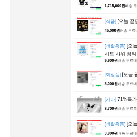
1,715,000원
배송 
[식품]
[오늘 끝
45,000원
배송 무료
[생활용품]
[오늘
시트 샤워 땀
9,900원
배송 무료
네
[화장품]
[오늘 
8,000원
배송 무료
네
[기타]
71%특가
8,700원
배송 무료
토
[생활용품]
[오늘
3,800원
배송 무료
네