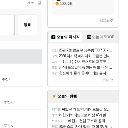
새로고침
1000이니
새로고침
등록
오늘의 치지직
오늘의 SOOP
26년 7월 팔로우 상승량 TOP 30 - 월간 치지직
잡담
2026 치지직 이리대회 오픈컵 안내
정보
초ㅇㅎ) 수녀 코스프레 제로투
ㅗㅜㅑ
삼식) 토요일에 vs한동숙 롤 내전 예정
잡담
청량하게 콜라 쏟아버리는 유니 ㅋㅋㅋ
클립
추천 0
더보기+
오늘의 팟벤
추천 0
AI발 원가 압박, 메인보드값 오르나
해외겜
체험 캐릭터만으로 허상 40레벨 하이와티아 5분 컷!｜에이메스·린네·모니에 명함
명조
「에린」 컨셉 포스터 공개
아스오라
추천 0
[일러스트] 자매 앨범 | 재회 후, 맛집에서
명조