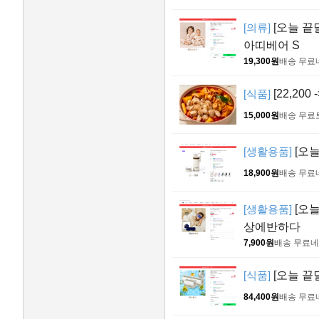
[의류]
[오늘 끝
아띠베어 S
19,300원
배송 무료
[식품]
[22,200
15,000원
배송 무료
[생활용품]
[오늘
18,900원
배송 무료
[생활용품]
[오늘
상에반하다
7,900원
배송 무료
네
[식품]
[오늘 끝
84,400원
배송 무료