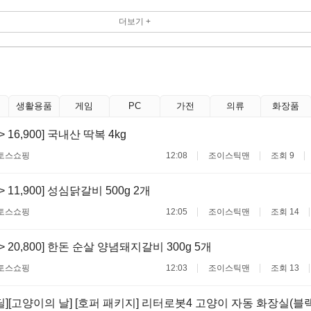
더보기 +
생활용품
게임
PC
가전
의류
화장품
 -> 16,900] 국내산 딱복 4kg
토스쇼핑
12:08
조이스틱맨
조회 9
 -> 11,900] 성심닭갈비 500g 2개
토스쇼핑
12:05
조이스틱맨
조회 14
 -> 20,800] 한돈 순살 양념돼지갈비 300g 5개
토스쇼핑
12:03
조이스틱맨
조회 13
딜][고양이의 날] [호퍼 패키지] 리터로봇4 고양이 자동 화장실(블랙