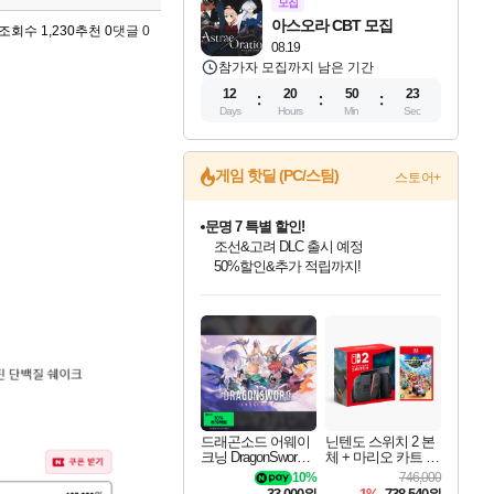
모집
아스오라 CBT 모집
조회수 1,230
추천 0
댓글 0
08.19
참가자 모집까지 남은 기간
12
20
50
22
Days
Hours
Min
Sec
게임 핫딜 (PC/스팀)
스토어+
문명 7 특별 할인!
조선&고려 DLC 출시 예정
50%할인&추가 적립까지!
인벤게임즈 8월 특별 할인!
드래곤소드: 어웨이크닝 입점!
귀무자: 검의 길 예약 판매 중!
비스트 오브 리인카네이션 정식 출시!
커세어 코브 출시 기념 할인!
더 렐릭 퍼스트 가디언 정식 출시
베데스다 40주년 기념 할인 중!
마블 투혼 파이팅 소울즈 예약 판매 중!
캡콤 프렌차이즈 할인 진행 중!
캡콤 일부 상품 상시 할인
스타워즈 은하계 레이서
로블록스 기프트 카드 공식 입점
인기 퍼블리셔 모음!
스팀으로 만나는 드래곤소드!
10% 할인과
게임프릭 신작 IP
해적'섬'을 발전시키자!
설화x하드코어 액션!
베데스다의 명작들을
마블 히어로 총 출동&화려한 격투!
몬헌, 바하 등 인기 IP를
몬헌 와일즈 & 드래곤즈 도그마2
인벤게임즈에서 10% 추가 적립
Robux를 가장 안전하고
최대 90% 할인가를 만나보세요!
네이버혜택과 함께 만나보세요!
이니&베니 혜택까지!
네이버 혜택가와 함께 예약하세요!
할인&네이버혜택으로 만나보세요!
네이버페이 혜택과 만나보세요!
40주년 프로모션으로 만나보세요!
네이버 포인트 혜택까지!
할인가에 만나보세요!
일부 에디션 상시 할인!
혜택으로 예약 판매 중
편안하게 충전하세요
드래곤소드 어웨이
닌텐도 스위치 2 본
크닝 DragonSword A
체 + 마리오 카트 월
wakening
드
10%
746,000