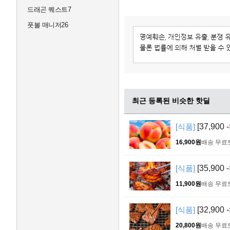
드래곤 퀘스트7
풋볼 매니저26
최근 등록된 비슷한 핫딜
[식품]
[37,900
16,900원
배송 무료
[식품]
[35,900
11,900원
배송 무료
[식품]
[32,900
20,800원
배송 무료