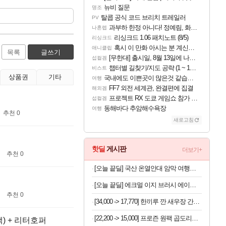
뉴비 질문
명조
탈콥 공식 코드 브리치 트레일러
PV
과부하 한정 아니다! 정예림, 화속성 서포터 세대 교체
나혼렙
리싱크드 1.06 패치노트 (8/5)
리싱크드
혹시 이 만화 아시는 분 계신가요
애니클립
목록
글쓰기
[무한대] 출시일, 8월 13일에 나오나
섭컬겜
챕터별 길찾기/지도 공략 (1 ~ 12장)
비스트
상품권
기타
국내에도 이쁜곳이 많은것 같습니다
여행
FF7 외전 세계관, 완결편에 집결
해외겜
프로젝트 RX 도쿄 게임쇼 참가 결정
섭컬겜
동해바다 추암해수욕장
여행
추천 0
새로고침
핫딜
게시판
더보기+
추천 0
[오늘 끝딜] 국산 온열안대 암막 여행용 수면 안대 천연 아로마 스팀 찜질 아이마스크 일상에반하다
[오늘 끝딜] 에크멀 이지 브러시 에이에이 포인트 아이 06
추천 0
[34,000 -> 17,770] 한끼루 깐 새우장 간장350g + 양념350g 2세트
[22,200 -> 15,000] 프로즌 원팩 곱도리탕 590g 2개
) + 리터호퍼