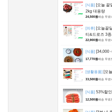
[식품]
[오늘 끝딜
2kg 대용량
24,500원
배송 무료
[의류]
[오늘끝딜
티&드로즈 3
22,900원
배송 무료
[식품]
[34,000
17,770원
배송 무료
[생활용품]
[오늘
33,500원
배송 무료
[식품]
53%할인
12,500원
배송 무료