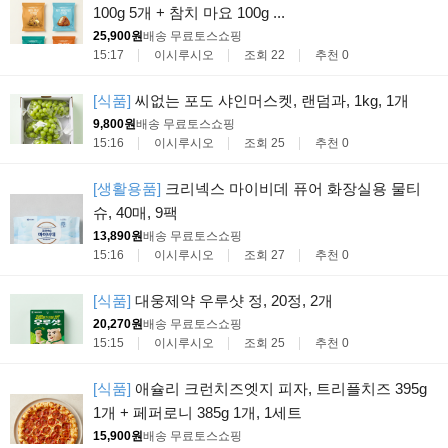
100g 5개 + 참치 마요 100g ...
25,900원
배송 무료
토스쇼핑
15:17
이시루시오
조회 22
추천 0
[식품]
씨없는 포도 샤인머스켓, 랜덤과, 1kg, 1개
9,800원
배송 무료
토스쇼핑
15:16
이시루시오
조회 25
추천 0
[생활용품]
크리넥스 마이비데 퓨어 화장실용 물티
슈, 40매, 9팩
13,890원
배송 무료
토스쇼핑
15:16
이시루시오
조회 27
추천 0
[식품]
대웅제약 우루샷 정, 20정, 2개
20,270원
배송 무료
토스쇼핑
15:15
이시루시오
조회 25
추천 0
[식품]
애슐리 크런치즈엣지 피자, 트리플치즈 395g
1개 + 페퍼로니 385g 1개, 1세트
15,900원
배송 무료
토스쇼핑