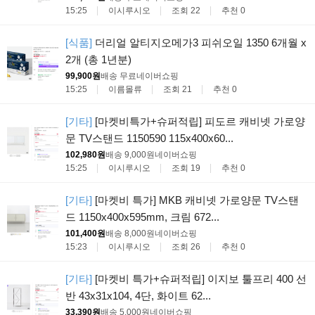
15:25
이시루시오
조회 22
추천 0
[식품]
더리얼 알티지오메가3 피쉬오일 1350 6개월 x
2개 (총 1년분)
99,900원
배송 무료
네이버쇼핑
15:25
이름몰류
조회 21
추천 0
[기타]
[마켓비특가+슈퍼적립] 피도르 캐비넷 가로양
문 TV스탠드 1150590 115x400x60...
102,980원
배송 9,000원
네이버쇼핑
15:25
이시루시오
조회 19
추천 0
[기타]
[마켓비 특가] MKB 캐비넷 가로양문 TV스탠
드 1150x400x595mm, 크림 672...
101,400원
배송 8,000원
네이버쇼핑
15:23
이시루시오
조회 26
추천 0
[기타]
[마켓비 특가+슈퍼적립] 이지보 툴프리 400 선
반 43x31x104, 4단, 화이트 62...
33,390원
배송 5,000원
네이버쇼핑