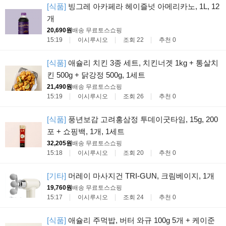
[식품]
빙그레 아카페라 헤이즐넛 아메리카노, 1L, 12
개
20,690원
배송 무료
토스쇼핑
15:19
이시루시오
조회 22
추천 0
[식품]
애슐리 치킨 3종 세트, 치킨너겟 1kg + 통살치
킨 500g + 닭강정 500g, 1세트
21,490원
배송 무료
토스쇼핑
15:19
이시루시오
조회 26
추천 0
[식품]
풍년보감 고려홍삼정 투데이굿타임, 15g, 200
포 + 쇼핑백, 1개, 1세트
32,205원
배송 무료
토스쇼핑
15:18
이시루시오
조회 20
추천 0
[기타]
머레이 마사지건 TRI-GUN, 크림베이지, 1개
19,760원
배송 무료
토스쇼핑
15:17
이시루시오
조회 24
추천 0
[식품]
애슐리 주먹밥, 버터 와규 100g 5개 + 케이준