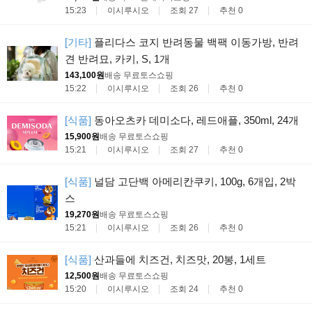
15:23
이시루시오
조회 27
추천 0
[기타]
플리다스 코지 반려동물 백팩 이동가방, 반려
견 반려묘, 카키, S, 1개
143,100원
배송 무료
토스쇼핑
15:22
이시루시오
조회 26
추천 0
[식품]
동아오츠카 데미소다, 레드애플, 350ml, 24개
15,900원
배송 무료
토스쇼핑
15:21
이시루시오
조회 27
추천 0
[식품]
널담 고단백 아메리칸쿠키, 100g, 6개입, 2박
스
19,270원
배송 무료
토스쇼핑
15:21
이시루시오
조회 26
추천 0
[식품]
산과들에 치즈건, 치즈맛, 20봉, 1세트
12,500원
배송 무료
토스쇼핑
15:20
이시루시오
조회 24
추천 0