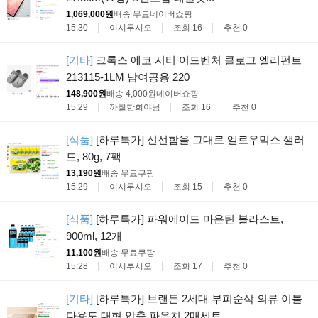
1,069,000원
배송 무료
네이버쇼핑
15:30
이시루시오
조회 16
추천 0
[기타]
크록스 에코 시티 어드벤처 클로그 엘리펀트
213115-1LM 남여공용 220
148,900원
배송 4,000원
네이버쇼핑
15:29
까칠한희야님
조회 16
추천 0
[식품]
[하루특가] 신선함을 그대로 엘로우믹스 샐러
드, 80g, 7팩
13,190원
배송 무료
쿠팡
15:29
이시루시오
조회 15
추천 0
[식품]
[하루특가] 파워에이드 마운틴 블라스트,
900ml, 12개
11,100원
배송 무료
쿠팡
15:28
이시루시오
조회 17
추천 0
[기타]
[하루특가] 브랜든 2세대 부피순삭 의류 이불
다용도 대형 압축 파우치 2매세트