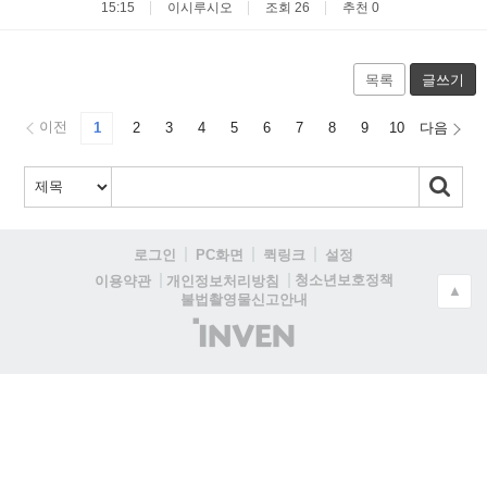
15:15
이시루시오
조회 26
추천 0
목록
글쓰기
이전
1
2
3
4
5
6
7
8
9
10
다음
로그인
PC화면
퀵링크
설정
청소년보호정책
이용약관
개인정보처리방침
▲
불법촬영물신고안내
(주)
인
벤