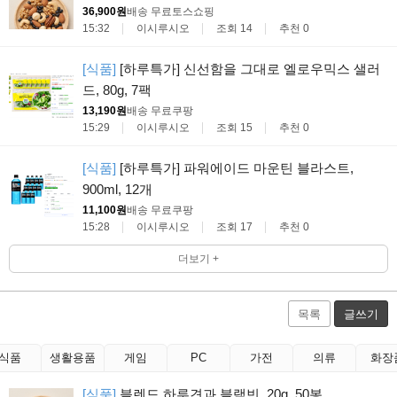
36,900원
배송 무료
토스쇼핑
15:32
이시루시오
조회 14
추천 0
[식품]
[하루특가] 신선함을 그대로 엘로우믹스 샐러
드, 80g, 7팩
13,190원
배송 무료
쿠팡
15:29
이시루시오
조회 15
추천 0
[식품]
[하루특가] 파워에이드 마운틴 블라스트,
900ml, 12개
11,100원
배송 무료
쿠팡
15:28
이시루시오
조회 17
추천 0
더보기 +
목록
글쓰기
식품
생활용품
게임
PC
가전
의류
화장
[식품]
블렌드 하루견과 블랙빈, 20g, 50봉