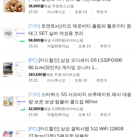
36,900원
배송 무료
토스쇼핑
15:32
이시루시오
조회 14
추천 0
[기타]
토앤토x산리오 제로비티 플럼피 헬로키티 참
태그 SET 실버 여성용 쪼리
98,900원
배송 4,000원
네이버쇼핑
15:31
까칠한희야님
조회 14
추천 0
[PC]
[카드할인] 삼성 오디세이 G5 LS32FG500
80.1cm(32인치) 게이밍 모니터 1...
383,640원
배송 무료
네이버쇼핑
15:31
이시루시오
조회 10
추천 0
[기타]
스타벅스 SS 서프비치 브루메이트 레사 대용
량 보온 보냉 텀블러 콜드컵 887ml
42,900원
배송 4,000원
네이버쇼핑
15:30
까칠한희야님
조회 12
추천 0
[PC]
[카드할인] 삼성 갤럭시탭 S11 WiFi 128GB
27.8cm(11형) S펜포함 태블릿...