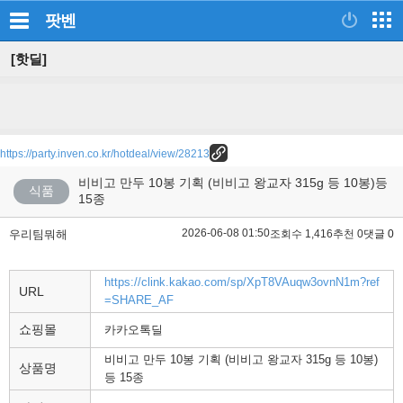
팟벤
[핫딜]
https://party.inven.co.kr/hotdeal/view/28213
비비고 만두 10봉 기획 (비비고 왕교자 315g 등 10봉)등
식품
15종
2026-06-08 01:50
우리팀뭐해
조회수 1,416
추천 0
댓글 0
https://clink.kakao.com/sp/XpT8VAuqw3ovnN1m?ref
URL
=SHARE_AF
쇼핑몰
카카오톡딜
비비고 만두 10봉 기획 (비비고 왕교자 315g 등 10봉)
상품명
등 15종