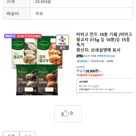
가격
24,654원
배송비
무료
0
목록
신고