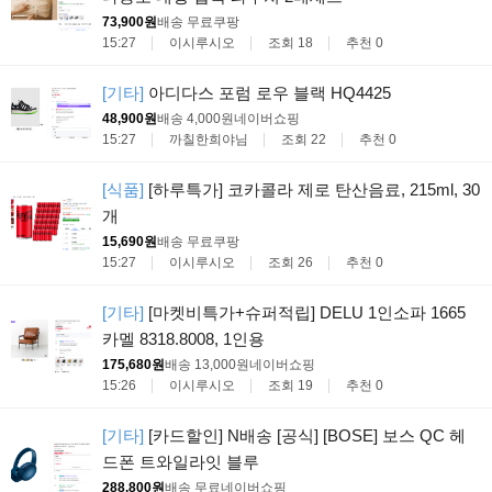
73,900원
배송 무료
쿠팡
15:27
이시루시오
조회 18
추천 0
[기타]
아디다스 포럼 로우 블랙 HQ4425
48,900원
배송 4,000원
네이버쇼핑
15:27
까칠한희야님
조회 22
추천 0
[식품]
[하루특가] 코카콜라 제로 탄산음료, 215ml, 30
개
15,690원
배송 무료
쿠팡
15:27
이시루시오
조회 26
추천 0
[기타]
[마켓비특가+슈퍼적립] DELU 1인소파 1665
카멜 8318.8008, 1인용
175,680원
배송 13,000원
네이버쇼핑
15:26
이시루시오
조회 19
추천 0
[기타]
[카드할인] N배송 [공식] [BOSE] 보스 QC 헤
드폰 트와일라잇 블루
288,800원
배송 무료
네이버쇼핑