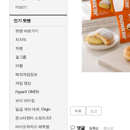
더보기
인기 팟벤
팟벤 바로가기
치지직
차벤
걸그룹
여행
해외게임정보
게임 영상
HyperX OMEN
브이 라이징
일곱 개의 대죄: Origin
목록
신고
몬스터헌터 스토리즈3
바이오하자드 레퀴엠
댓글
등록순
|
최신순