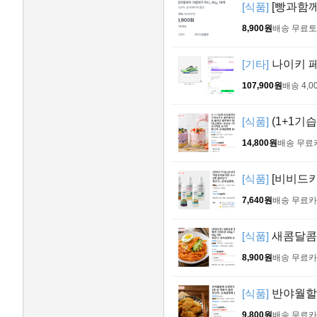
[식품]
[빵과함께!
8,900원
배송 무료
토
[기타]
나이키 페가
107,900원
배송 4,0
[식품]
(1+1기
14,800원
배송 무료
[식품]
[비비드키
7,640원
배송 무료
카
[식품]
새콤달콤 쫄
8,900원
배송 무료
카
[식품]
반야월할매
9,800원
배송 무료
카