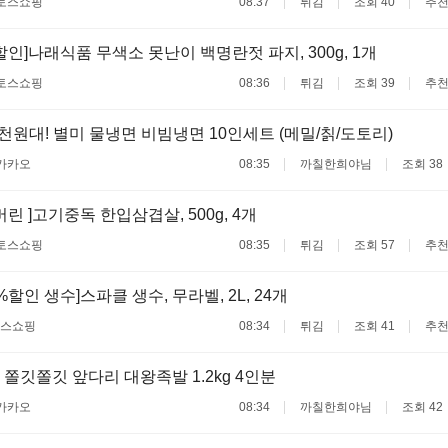
토스쇼핑
08:37
튀김
조회 40
추천
할인]나래식품 무색소 못난이 백명란젓 파지, 300g, 1개
토스쇼핑
08:36
튀김
조회 39
추천
천원대! 별미 물냉면 비빔냉면 10인세트 (메밀/칡/도토리)
카카오
08:35
까칠한희야님
조회 38
린 ]고기중독 한입삼겹살, 500g, 4개
토스쇼핑
08:35
튀김
조회 57
추천
%할인 생수]스파클 생수, 무라벨, 2L, 24개
스쇼핑
08:34
튀김
조회 41
추천
쫄깃쫄깃 앞다리 대왕족발 1.2kg 4인분
카카오
08:34
까칠한희야님
조회 42