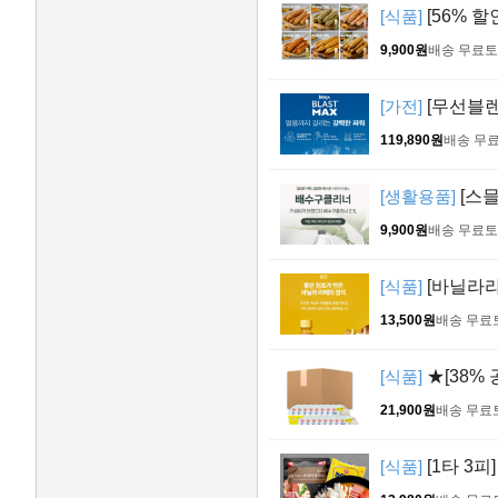
[식품]
[56% 할
9,900원
배송 무료
토
[가전]
[무선블렌
119,890원
배송 무
[생활용품]
[스믈
9,900원
배송 무료
토
[식품]
[바닐라라떼
13,500원
배송 무료
[식품]
★[38% 
21,900원
배송 무료
[식품]
[1타 3피