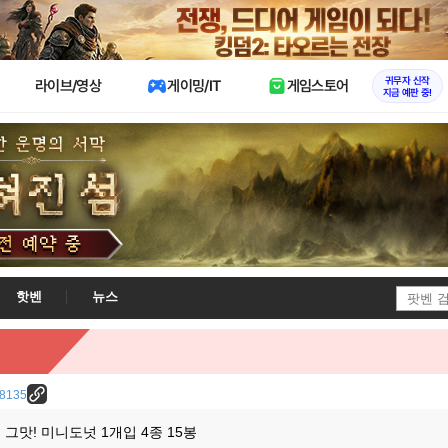
X
귀무자 신작
라이브/영상
게이밍/IT
게임스토어
지금 예판 중!
핫벤
뉴스
/28135
그맛! 미니도넛 1개입 4종 15봉