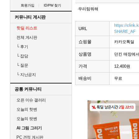
회원가입
ID/PW 찾기
우리팀뭐해
커뮤니티 게시판
https://clin
핫딜 리스트
URL
SHARE_AF
전체 게시판
쇼핑몰
카카오톡딜
└
후기
상품명
던킨 매장에서 
└
잡담
└
질문
가격
12,400원
└
지난공지
배송비
무료
공통 커뮤니티
오픈 이슈 갤러리
오늘의 핫벤
오늘의 팟벤
AI 그림 그리기
PC 견적 게시판