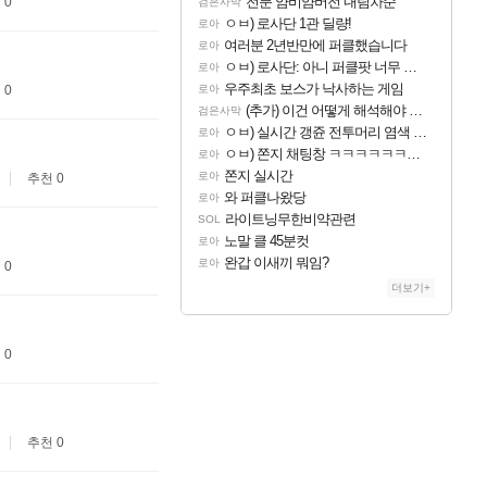
전분 얌비얌버전 내림차순
 0
검은사막
ㅇㅂ) 로사단 1관 딜량!
로아
여러분 2년반만에 퍼클했습니다
로아
ㅇㅂ) 로사단: 아니 퍼클팟 너무 심하네 예의가 없어(?)
로아
우주최초 보스가 낙사하는 게임
 0
로아
(추가) 이건 어떻게 해석해야 되나
검은사막
ㅇㅂ) 실시간 갱쥰 전투머리 염색 ㅋㅋㅋㅋㅋㅋㅋㅋㅋㅋㅋㅋㅋ
로아
ㅇㅂ) 쫀지 채팅창 ㅋㅋㅋㅋㅋㅋㅋㅋㅋㅋㅋ
로아
쫀지 실시간
로아
추천 0
와 퍼클나왔당
로아
라이트닝무한비약관련
SOL
노말 클 45분컷
로아
완갑 이새끼 뭐임?
로아
 0
더보기+
 0
추천 0