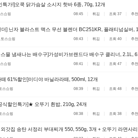
인특가!]오쿡 닭가슴살 소시지 핫바 6종, 70g, 12개
스쇼핑
08:45
튀김
조회 37
추천
더] 닌자 블라스트 맥스 무선 블렌더 BC251KR, 플래티넘실버, 
료
토스쇼핑
08:43
튀김
조회 40
추천
스믈 냄새나는 배수구]가성비가브랜드다 배수구 클리너, 2.1L, 
스쇼핑
08:41
튀김
조회 47
추천
 61%할인]이디야 바닐라라떼, 500ml, 12개
토스쇼핑
08:39
튀김
조회 48
추천
공식할인특가]★ 오뚜기 흰밥, 210g, 24개
토스쇼핑
08:38
튀김
조회 38
추천
] 외갓집 송탄 서정리 부대찌개 550, 550g, 3개 + 오뚜기 라면사리, 