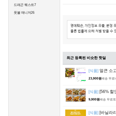
드래곤 퀘스트7
풋볼 매니저26
최근 등록된 비슷한 핫딜
[식품]
얼큰 소고
23,900원
배송 무료
[식품]
[56% 할
9,900원
배송 무료
토
[식품]
[바닐라라떼