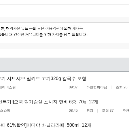
기 샤브샤브 밀키트 고기320g 칼국수 포함
네이버쇼핑
09:07
까칠한희야님
조회 28
인특가!]오쿡 닭가슴살 소시지 핫바 6종, 70g, 12개
스쇼핑
08:45
튀김
조회 37
추천
 61%할인]이디야 바닐라라떼, 500ml, 12개