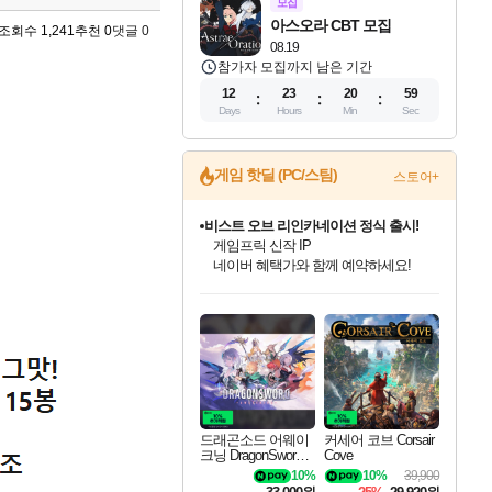
모집
아스오라 CBT 모집
조회수 1,241
추천 0
댓글 0
08.19
참가자 모집까지 남은 기간
12
23
20
58
Days
Hours
Min
Sec
게임 핫딜 (PC/스팀)
스토어+
비스트 오브 리인카네이션 정식 출시!
게임프릭 신작 IP
네이버 혜택가와 함께 예약하세요!
드래곤소드: 어웨이크닝 입점!
문명 7 특별 할인!
귀무자: 검의 길 예약 판매 중!
커세어 코브 출시 기념 할인!
더 렐릭 퍼스트 가디언 정식 출시
베데스다 40주년 기념 할인 중!
마블 투혼 파이팅 소울즈 예약 판매 중!
캡콤 프렌차이즈 할인 진행 중!
캡콤 일부 상품 상시 할인
스타워즈 은하계 레이서
로블록스 기프트 카드 공식 입점
스팀으로 만나는 드래곤소드!
조선&고려 DLC 출시 예정
10% 할인과
해적'섬'을 발전시키자!
설화x하드코어 액션!
베데스다의 명작들을
마블 히어로 총 출동&화려한 격투!
몬헌, 바하 등 인기 IP를
몬헌 와일즈 & 드래곤즈 도그마2
인벤게임즈에서 10% 추가 적립
Robux를 가장 안전하고
네이버혜택과 함께 만나보세요!
50%할인&추가 적립까지!
이니&베니 혜택까지!
할인&네이버혜택으로 만나보세요!
네이버페이 혜택과 만나보세요!
40주년 프로모션으로 만나보세요!
네이버 포인트 혜택까지!
할인가에 만나보세요!
일부 에디션 상시 할인!
혜택으로 예약 판매 중
편안하게 충전하세요
드래곤소드 어웨이
커세어 코브 Corsair
크닝 DragonSword A
Cove
wakening
10%
10%
39,900