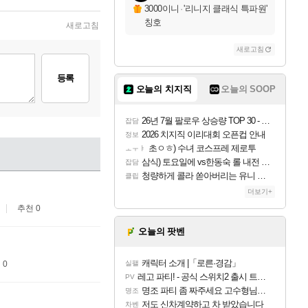
3000이니
·
'리니지 클래식 특파원'
칭호
새로고침
새로고침
등록
오늘의 치지직
오늘의 SOOP
26년 7월 팔로우 상승량 TOP 30 - 월간 치지직
잡담
2026 치지직 이리대회 오픈컵 안내
정보
초ㅇㅎ) 수녀 코스프레 제로투
ㅗㅜㅑ
삼식) 토요일에 vs한동숙 롤 내전 예정
잡담
청량하게 콜라 쏟아버리는 유니 ㅋㅋㅋ
클립
더보기+
추천 0
오늘의 팟벤
캐릭터 소개 |「로른·경감」
 0
실팰
레고 파티! - 공식 스위치2 출시 트레일러
PV
명조 파티 좀 짜주세요 고수형님들…
명조
저도 신차계약하고 차 받았습니다
차벤