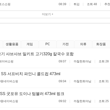
토스쇼핑
08:39
튀김
조회 48
추천
더보기 +
생활용품
게임
PC
가전
의류
화장품
기 샤브샤브 밀키트 고기320g 칼국수 포함
네이버쇼핑
09:07
까칠한희야님
조회 28
SS 서프비치 파인니 콜드컵 473ml
0원
네이버쇼핑
09:04
까칠한희야님
조회 31
S 굿포유 도이나 텀블러 473ml 핑크
0원
네이버쇼핑
09:02
까칠한희야님
조회 25