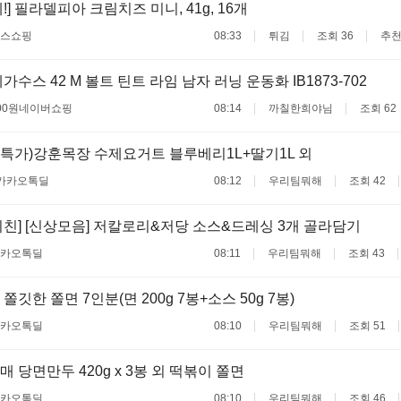
] 필라델피아 크림치즈 미니, 41g, 16개
스쇼핑
08:33
튀김
조회 36
추천
수스 42 M 볼트 틴트 라임 남자 러닝 운동화 IB1873-702
00원
네이버쇼핑
08:14
까칠한희야님
조회 62
습특가)강훈목장 수제요거트 블루베리1L+딸기1L 외
카카오톡딜
08:12
우리팀뭐해
조회 42
친] [신상모음] 저칼로리&저당 소스&드레싱 3개 골라담기
카오톡딜
08:11
우리팀뭐해
조회 43
깃한 쫄면 7인분(면 200g 7봉+소스 50g 7봉)
카오톡딜
08:10
우리팀뭐해
조회 51
 당면만두 420g x 3봉 외 떡볶이 쫄면
카오톡딜
08:10
우리팀뭐해
조회 46