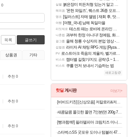
붉은장미 히든처형 있는거 알고 있었음?
실팰
 0
‘몬헌 와일즈’, 퀘스트 26종 오프라인 지원
해외겜
[일러스트] 자매 앨범 | 재회 후, 맛집에서
명조
[여행_국내] 남해 독일마을
여행
테스트 때는 로비에 온라인 기능이 있는데
리밋제로
과부하 한정 아니다! 정예림, 화속성 서포터 세대 교체
나혼렙
목록
글쓰기
올해 청룡 수상자의 본업 영상 - 스테이씨 윤
걸그룹
라이자 AI 채팅 RPG 게임 [RyzaChat: AI] 공개
섭컬겜
로스트아크 죽음의 계율자, 벨가르딘 티저
PV
상품권
기타
챕터별 길찾기/지도 공략 (1 ~ 12장)
비스트
쿠를 먼저 보내서 기습하는 법
비스트
새로고침
추천 0
핫딜
게시판
더보기+
추천 0
[비비드키친] [신상모음] 저칼로리&저당 소스&드레싱 3개 골라담기
새콤달콤 쫄깃한 쫄면 7인분(면 200g 7봉+소스 50g 7봉)
[빵과함께!] 필라델피아 크림치즈 미니, 41g, 16개
추천 0
스타벅스SS 굿포유 도이나 텀블러 473ml 핑크