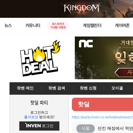
로스트아크
뉴스
커뮤니티
게임캘린더
게이머존
기대평 이벤트
팟벤 메인
팟벤 검색
팟벤 신청
오이갤
핫딜 파티
핫딜
로그인하고
출석보상
받으세요!
https://party.inven.co.kr/hotdeal/view
로그인
식품
던킨 매장에서 먹던 