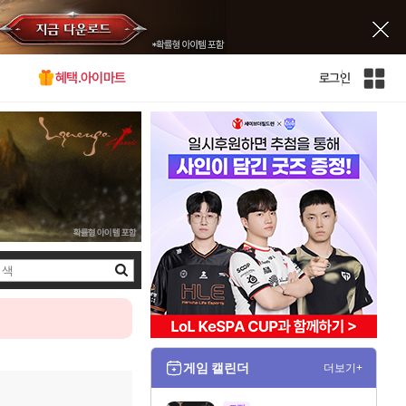
혜택.아이마트
로그인
인
벤
전
체
사
이
트
맵
검
색
게임 캘린더
더보기+