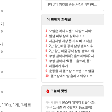
[1타 3피] 외갓집 송탄 서정리 부대찌개 550, 550g, 3개 + 오뚜기 라면사리, 110g, 1개, 1세트
 0
이 팟벤의 화제글
1개
1
모델은 역시 리센느 나랑스 사이드 1.25L 1박스
 0
2
밤샘 피부 상태 실화냐ㅋㅋ
3
자급제랑 매장 폰 가격 비교 직접 안가도 되네요
6개
4
2만 할인해줌 공식 삼성 갤럭시 워치9 크림, 40mm, 블루투스
5
2만 할인 해줌 공식 삼성 갤럭시 워치9 실버, 44mm, 블루투스
 0
6
쿠팡 갤럭시워치9, 울트라워치2 사전구매 혜택 받아보세요
7
쿠팡 갤럭시 z8 폴드 울트라, 폴드, 플립 사전예약
8
레플리카 후기
9
운동할 때 헬스장 스트랩으로 얼굴 만졌다가 볼 뒤집어짐
 0
10
헬스장에서 땀 흘리고 세수 바로 안 하면 트러블 나냐?
오늘의 핫벤
 0
몬스터 대미지 건들다 화들짝하고 걸렸네 ㅋㅋㅋㅋ
리니지 클래식
110g, 1개, 1세트
15시즌 PTR 짧후기 (feat.도적)
디아4