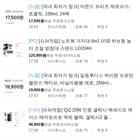
[식품]
[국내 최저가 링크] 아몬드 브리즈 제로슈가,
초콜릿, 190ml, 24팩
17,500원
배송 무료
토스쇼핑
18:01
조이스틱맨
조회 66
추천 0
[PC]
[슈퍼적립] 노트북 거치대 6in1 USB 허브형 높
이 조절 받침대 스탠드 LD204H
120,900원
배송 무료
네이버쇼핑
17:59
이시루시오
조회 78
추천 0
[식품]
[국내 최저가 링크] 일동후디스 하이뮨 프로틴
밸런스 액티브, 바닐라봉봉 제로, 250ml...
19,900원
배송 무료
토스쇼핑
17:57
조이스틱맨
조회 77
추천 0
[기타]
[슈퍼적립] Qi2 20W 인증 갤럭시 맥세이프 케
이스 에어핏프로 맥핏 블랙, 갤럭시Z 폴...
46,900원
배송 무료
네이버쇼핑
17:56
이시루시오
조회 75
추천 0