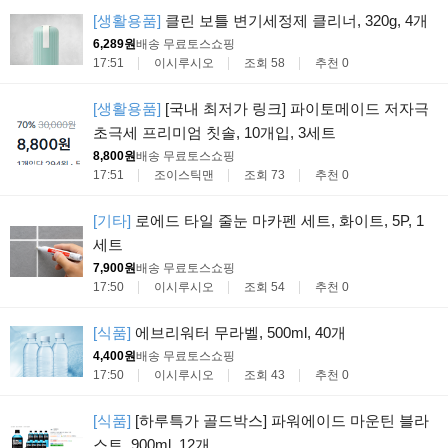
[생활용품]
클린 보틀 변기세정제 클리너, 320g, 4개
6,289원
배송 무료
토스쇼핑
17:51
이시루시오
조회 58
추천 0
[생활용품]
[국내 최저가 링크] 파이토메이드 저자극
초극세 프리미엄 칫솔, 10개입, 3세트
8,800원
배송 무료
토스쇼핑
17:51
조이스틱맨
조회 73
추천 0
[기타]
로에드 타일 줄눈 마카펜 세트, 화이트, 5P, 1
세트
7,900원
배송 무료
토스쇼핑
17:50
이시루시오
조회 54
추천 0
[식품]
에브리워터 무라벨, 500ml, 40개
4,400원
배송 무료
토스쇼핑
17:50
이시루시오
조회 43
추천 0
[식품]
[하루특가 골드박스] 파워에이드 마운틴 블라
스트, 900ml, 12개