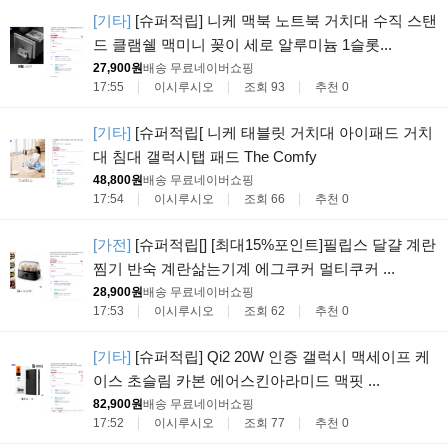
[기타]
[슈퍼적립] 니케 맥북 노트북 거치대 수직 스탠
드 클램쉘 맥미니 꽂이 세로 알루미늄 1슬롯...
27,900원
배송 무료
네이버쇼핑
17:55
이시루시오
조회 93
추천 0
[기타]
[슈퍼적립[ 니케 태블릿 거치대 아이패드 거치
대 침대 갤럭시탭 패드 The Comfy
48,800원
배송 무료
네이버쇼핑
17:54
이시루시오
조회 66
추천 0
[가전]
[슈퍼적립[] [최대15%포인트]필립스 달걀 계란
찜기 반숙 계란삶는기계 에그쿠커 멀티쿠커 ...
28,900원
배송 무료
네이버쇼핑
17:53
이시루시오
조회 62
추천 0
[기타]
[슈퍼적립] Qi2 20W 인증 갤럭시 맥세이프 케
이스 초슬림 카본 에어스킨아라미드 맥핏 ...
82,900원
배송 무료
네이버쇼핑
17:52
이시루시오
조회 77
추천 0