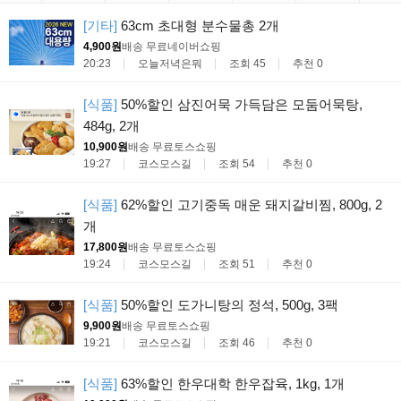
[기타]
63cm 초대형 분수물총 2개
4,900원
배송 무료
네이버쇼핑
20:23
오늘저녁은뭐
조회 45
추천 0
[식품]
50%할인 삼진어묵 가득담은 모둠어묵탕,
484g, 2개
10,900원
배송 무료
토스쇼핑
19:27
코스모스길
조회 54
추천 0
[식품]
62%할인 고기중독 매운 돼지갈비찜, 800g, 2
개
17,800원
배송 무료
토스쇼핑
19:24
코스모스길
조회 51
추천 0
[식품]
50%할인 도가니탕의 정석, 500g, 3팩
9,900원
배송 무료
토스쇼핑
19:21
코스모스길
조회 46
추천 0
[식품]
63%할인 한우대학 한우잡육, 1kg, 1개