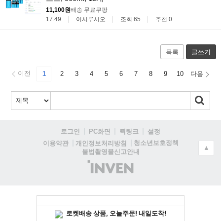
11,100원
배송 무료
쿠팡
17:49
이시루시오
조회 65
추천 0
목록
글쓰기
이전
1
2
3
4
5
6
7
8
9
10
다음
로그인
PC화면
퀵링크
설정
청소년보호정책
이용약관
개인정보처리방침
▲
불법촬영물신고안내
(주)
인
벤