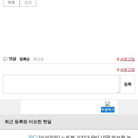
목록
신고
댓글
등록순
|
최신순
새로고침
새로고침
등록
최근 등록된 비슷한 핫딜
[PC]
[슈퍼적립] 노트북 거치대 6in1 USB 허브형 높