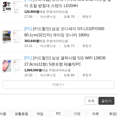
이 조절 받침대 스탠드 LD204H
120,900원
배송 무료
네이버쇼핑
17:59
이시루시오
조회 78
추천 0
[PC]
[카드할인] 삼성 오디세이 G5 LS32FG500
80.1cm(32인치) 게이밍 모니터 180Hz
383,640원
배송 무료
네이버쇼핑
15:31
이시루시오
조회 73
추천 0
[PC]
[카드할인] 삼성 갤럭시탭 S11 WiFi 128GB
27.8cm(11형) S펜포함 태블릿PC
1,069,000원
배송 무료
네이버쇼핑
15:30
이시루시오
조회 86
추천 0
더보기 +
목록
글쓰기
식품
생활용품
게임
PC
가전
의류
화장