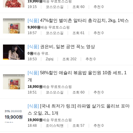
19,990원
배송 무료
토스쇼핑
19:15
코스모스길
조회 60
추천 0
[식품]
47%할인 별미촌 알타리 총각김치, 2kg, 1박스
9,900원
배송 무료
토스쇼핑
18:57
코스모스길
조회 61
추천 0
[식품]
권은비, 일본 공연 꼭노 영상
0원
배송 무료
.
18:53
Zqisj
조회 202
추천 0
[식품]
58%할인 애슐리 볶음밥 올인원 10종 세트, 1
개
18,990원
배송 무료
토스쇼핑
18:51
코스모스길
조회 60
추천 0
[식품]
[국내 최저가 링크] 라파엘 살가도 올리브 포마
스 오일, 2L, 1개
19,900원
배송 무료
토스쇼핑
18:48
조이스틱맨
조회 57
추천 0