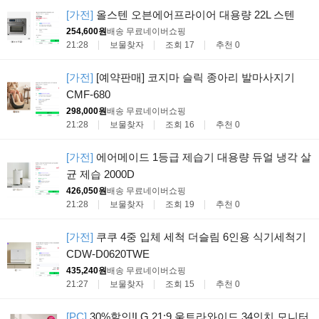
[가전]
올스텐 오븐에어프라이어 대용량 22L 스텐
254,600원
배송 무료
네이버쇼핑
21:28
보물찾자
조회 17
추천 0
[가전]
[예약판매] 코지마 슬릭 종아리 발마사지기
CMF-680
298,000원
배송 무료
네이버쇼핑
21:28
보물찾자
조회 16
추천 0
[가전]
에어메이드 1등급 제습기 대용량 듀얼 냉각 살
균 제습 2000D
426,050원
배송 무료
네이버쇼핑
21:28
보물찾자
조회 19
추천 0
[가전]
쿠쿠 4중 입체 세척 더슬림 6인용 식기세척기
CDW-D0620TWE
435,240원
배송 무료
네이버쇼핑
21:27
보물찾자
조회 15
추천 0
[PC]
30%할인!LG 21:9 울트라와이드 34인치 모니터