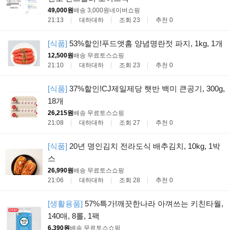
49,000원
배송 3,000원
네이버쇼핑
21:13
대하대하
조회 23
추천 0
[식품]
53%할인!푸드앳홈 양념명란젓 파지, 1kg, 1개
12,500원
배송 무료
토스쇼핑
21:10
대하대하
조회 23
추천 0
[식품]
37%할인!CJ제일제당 햇반 백미 큰공기, 300g,
18개
26,215원
배송 무료
토스쇼핑
21:08
대하대하
조회 27
추천 0
[식품]
20년 명인김치 전라도식 배추김치, 10kg, 1박
스
26,990원
배송 무료
토스쇼핑
21:06
대하대하
조회 28
추천 0
[생활용품]
57%특가!깨끗한나라 아껴쓰는 키친타월,
140매, 8롤, 1팩
6,390원
배송 무료
토스쇼핑