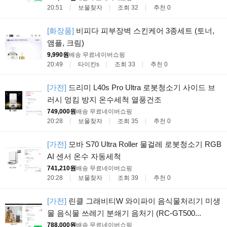
20:51
보물찾자
조회 32
추천 0
[화장품]
비피다 피부장벽 스킨케어 3종세트 (토너,
앰플, 크림)
9,990원
배송 무료
네이버쇼핑
20:49
타이칸s
조회 33
추천 0
[가전]
드리미 L40s Pro Ultra 로봇청소기 사이드 브
러시 엉킴 방지 온수세척 열풍건조
749,000원
배송 무료
네이버쇼핑
20:28
보물찾자
조회 35
추천 0
[가전]
모바 S70 Ultra Roller 물걸레 로봇청소기 RGB
AI 센서 온수 자동세척
741,210원
배송 무료
네이버쇼핑
20:28
보물찾자
조회 39
추천 0
[가전]
린클 그래비티W 와이파이 음식물처리기 미생
물 음식물 쓰레기 분쇄기 음처기 (RC-GT500...
788,000원
배송 무료
네이버쇼핑