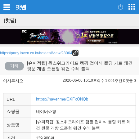
팟벤
[핫딜]
https://party.inven.co.kr/hotdeal/view/28064
[슈퍼적립] 원스위크라이프 캠핑 접이식 폴딩 카트 왜건
기타
뒷문 개방 오픈형 웨건 수레 블랙
2026-06-06 16:10
이시루시오
조회수 1,091
추천 0
댓글 0
URL
https://naver.me/GXFxONQb
쇼핑몰
네이버쇼핑
[슈퍼적립] 원스위크라이프 캠핑 접이식 폴딩 카트 왜
상품명
건 뒷문 개방 오픈형 웨건 수레 블랙
가격
139,900원