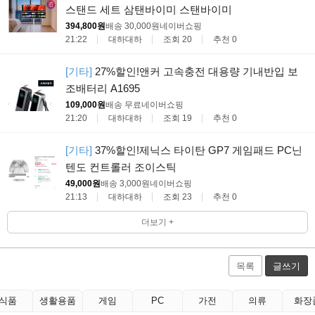
스탠드 세트 삼탠바이미 스탠바이미
394,800원
배송 30,000원
네이버쇼핑
21:22
대하대하
조회 20
추천 0
[기타]
27%할인!앤커 고속충전 대용량 기내반입 보
조배터리 A1695
109,000원
배송 무료
네이버쇼핑
21:20
대하대하
조회 19
추천 0
[기타]
37%할인!제닉스 타이탄 GP7 게임패드 PC닌
텐도 컨트롤러 조이스틱
49,000원
배송 3,000원
네이버쇼핑
21:13
대하대하
조회 23
추천 0
더보기 +
목록
글쓰기
식품
생활용품
게임
PC
가전
의류
화장