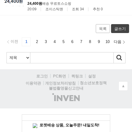
24,400원
배송 무료
토스쇼핑
20:09
조이스틱맨
조회 34
추천 0
목록
글쓰기
이전
1
2
3
4
5
6
7
8
9
10
다음
로그인
PC화면
퀵링크
설정
청소년보호정책
이용약관
개인정보처리방침
▲
불법촬영물신고안내
(주)
인
벤