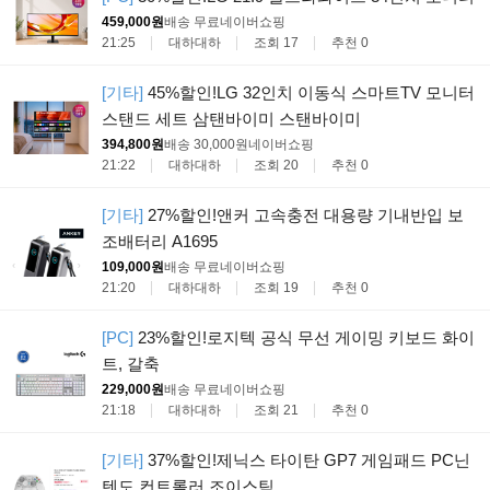
459,000원
배송 무료
네이버쇼핑
21:25
대하대하
조회 17
추천 0
[기타]
45%할인!LG 32인치 이동식 스마트TV 모니터
스탠드 세트 삼탠바이미 스탠바이미
394,800원
배송 30,000원
네이버쇼핑
21:22
대하대하
조회 20
추천 0
[기타]
27%할인!앤커 고속충전 대용량 기내반입 보
조배터리 A1695
109,000원
배송 무료
네이버쇼핑
21:20
대하대하
조회 19
추천 0
[PC]
23%할인!로지텍 공식 무선 게이밍 키보드 화이
트, 갈축
229,000원
배송 무료
네이버쇼핑
21:18
대하대하
조회 21
추천 0
[기타]
37%할인!제닉스 타이탄 GP7 게임패드 PC닌
텐도 컨트롤러 조이스틱