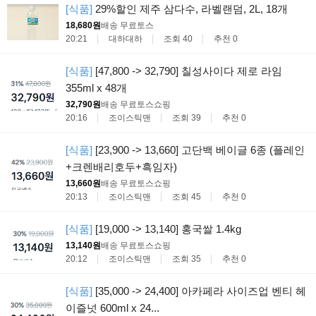
[식품]
29%할인 제주 삼다수, 라벨랜덤, 2L, 18개
18,680원
배송 무료
토스
20:21
대하대하
조회 40
추천 0
[식품]
[47,800 -> 32,790] 칠성사이다 제로 라임
355ml x 48개
32,790원
배송 무료
토스쇼핑
20:16
조이스틱맨
조회 39
추천 0
[식품]
[23,900 -> 13,660] 고단백 베이글 6종 (플레인
+크렌배리호두+흑임자)
13,660원
배송 무료
토스쇼핑
20:13
조이스틱맨
조회 45
추천 0
[식품]
[19,000 -> 13,140] 홍국쌀 1.4kg
13,140원
배송 무료
토스쇼핑
20:12
조이스틱맨
조회 35
추천 0
[식품]
[35,000 -> 24,400] 아카페라 사이즈업 벤티 헤
이즐넛 600ml x 24...