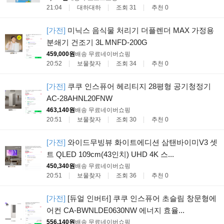
21:04
대하대하
조회 31
추천 0
[가전]
미닉스 음식물 처리기 더플렌더 MAX 가정용
분쇄기 건조기 3L MNFD-200G
459,000원
배송 무료
네이버쇼핑
20:52
보물찾자
조회 34
추천 0
[가전]
쿠쿠 인스퓨어 헤리티지 28평형 공기청정기
AC-28AHNL20FNW
463,140원
배송 무료
네이버쇼핑
20:51
보물찾자
조회 30
추천 0
[가전]
와이드무빙뷰 화이트에디션 삼탠바이미V3 셋
트 QLED 109cm(43인치) UHD 4K 스...
450,340원
배송 무료
네이버쇼핑
20:51
보물찾자
조회 36
추천 0
[가전]
[듀얼 인버터] 쿠쿠 인스퓨어 초슬림 창문형에
어컨 CA-BWNLDE0630NW 에너지 효율...
556,140원
배송 무료
네이버쇼핑