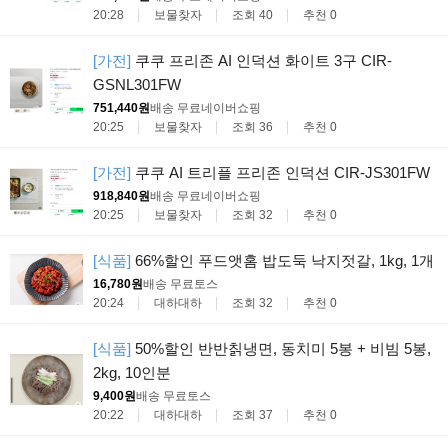
20:28
보물찾자
조회 40
추천 0
[가전]
쿠쿠 프리존 AI 인덕션 화이트 3구 CIR-
GSNL301FW
751,440원
배송 무료
네이버쇼핑
20:25
보물찾자
조회 36
추천 0
[가전]
쿠쿠 AI 트리플 프리존 인덕션 CIR-JS301FW
918,840원
배송 무료
네이버쇼핑
20:25
보물찾자
조회 32
추천 0
[식품]
66%할인 푸드앳홈 밥도둑 낙지젓갈, 1kg, 1개
16,780원
배송 무료
토스
20:24
대하대하
조회 32
추천 0
[식품]
50%할인 반반칡냉면, 동치미 5봉 + 비빔 5봉,
2kg, 10인분
9,400원
배송 무료
토스
20:22
대하대하
조회 37
추천 0