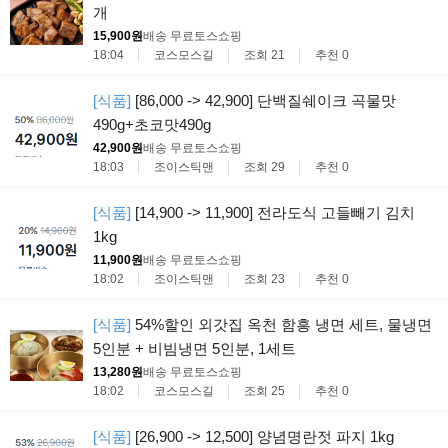
개
15,900원
배송 무료
토스쇼핑
18:04
코스모스길
조회 21
추천 0
[식품]
[86,000 -> 42,900] 단백질쉐이크 곡물맛
490g+초코맛490g
42,900원
배송 무료
토스쇼핑
18:03
조이스틱맨
조회 29
추천 0
[식품]
[14,900 -> 11,900] 전라도식 고들빼기 김치
1kg
11,900원
배송 무료
토스쇼핑
18:02
조이스틱맨
조회 23
추천 0
[식품]
54%할인 외갓집 옥천 함흥 냉면 세트, 물냉면
5인분 + 비빔냉면 5인분, 1세트
13,280원
배송 무료
토스쇼핑
18:02
코스모스길
조회 25
추천 0
[식품]
[26,900 -> 12,500] 양념명란젓 파지 1kg