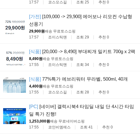
17:57
코스모스길
조회 25
추천 0
[가전]
[109,000 -> 29,900] 에어보나 리모컨 수납형
선풍기
29,900원
배송 무료
토스쇼핑
17:57
조이스틱맨
조회 29
추천 0
[식품]
[20,000 -> 8,490] 부대찌개 밀키트 700g x 2팩
8,490원
배송 무료
토스쇼핑
17:55
조이스틱맨
조회 34
추천 0
[식품]
77%특가 에브리워터 무라벨, 500ml, 40개
4,400원
배송 무료
토스쇼핑
17:55
코스모스길
조회 28
추천 0
[PC]
[네이버] 갤럭시북4 타임딜 내일 단 4시간 타임
딜 특가 진행!
1,253,000원
배송 무료
네이버쇼핑
17:55
코인비엠에스
조회 41
추천 0