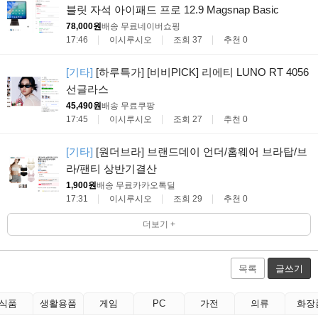
블릿 자석 아이패드 프로 12.9 Magsnap Basic
78,000원
배송 무료
네이버쇼핑
17:46
이시루시오
조회 37
추천 0
[기타]
[하루특가] [비비PICK] 리에티 LUNO RT 4056
선글라스
45,490원
배송 무료
쿠팡
17:45
이시루시오
조회 27
추천 0
[기타]
[원더브라] 브랜드데이 언더/홈웨어 브라탑/브
라/팬티 상반기결산
1,900원
배송 무료
카카오톡딜
17:31
이시루시오
조회 29
추천 0
더보기 +
목록
글쓰기
식품
생활용품
게임
PC
가전
의류
화장