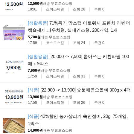
12,500원
배송 무료
토스쇼핑
18:01
조이스틱맨
조회 28
추천 0
[생활용품]
71%특가 맘스럽 아토워시 프렌치 라벤더
캡슐세제 파우치형, 실내건조형, 200개입, 1개
5,700원
배송 무료
토스쇼핑
17:59
코스모스길
조회 24
추천 0
[생활용품]
[20,000 -> 7,900] 뽑아쓰는 키친타월 100
매 x 9박스
7,900원
배송 무료
토스쇼핑
17:59
조이스틱맨
조회 33
추천 0
[식품]
[22,900 -> 13,900] 숯불매콤오돌뼈 300g x 4팩
13,900원
배송 무료
토스쇼핑
17:58
조이스틱맨
조회 26
추천 0
[식품]
42%할인 농가살리기 쑥인절미, 20g, 75개입,
1박스
14,900원
배송 무료
토스쇼핑