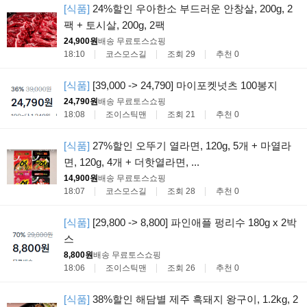
[식품]
24%할인 우아한소 부드러운 안창살, 200g, 2
팩 + 토시살, 200g, 2팩
24,900원
배송 무료
토스쇼핑
18:10
코스모스길
조회 29
추천 0
[식품]
[39,000 -> 24,790] 마이포켓넛츠 100봉지
24,790원
배송 무료
토스쇼핑
18:08
조이스틱맨
조회 21
추천 0
[식품]
27%할인 오뚜기 열라면, 120g, 5개 + 마열라
면, 120g, 4개 + 더핫열라면, ...
14,900원
배송 무료
토스쇼핑
18:07
코스모스길
조회 28
추천 0
[식품]
[29,800 -> 8,800] 파인애플 펑리수 180g x 2박
스
8,800원
배송 무료
토스쇼핑
18:06
조이스틱맨
조회 26
추천 0
[식품]
38%할인 해담별 제주 흑돼지 왕구이, 1.2kg, 2