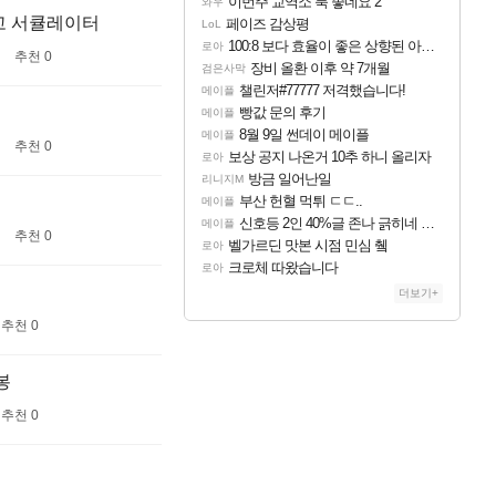
이번주 교역소 룩 좋네요 2
와우
고 서큘레이터
페이즈 감상평
LoL
100:8 보다 효율이 좋은 상향된 아제나 ㄷㄷ
로아
추천 0
장비 올환 이후 약 7개월
검은사막
챌린저#77777 저격했습니다!
메이플
빵값 문의 후기
메이플
8월 9일 썬데이 메이플
메이플
추천 0
보상 공지 나온거 10추 하니 올리자
로아
방금 일어난일
리니지M
부산 헌혈 먹튀 ㄷㄷ..
메이플
신호등 2인 40%글 존나 긁히네 씨발
메이플
추천 0
벨가르딘 맛본 시점 민심 췤
로아
크로체 따왔습니다
로아
더보기+
추천 0
봉
추천 0