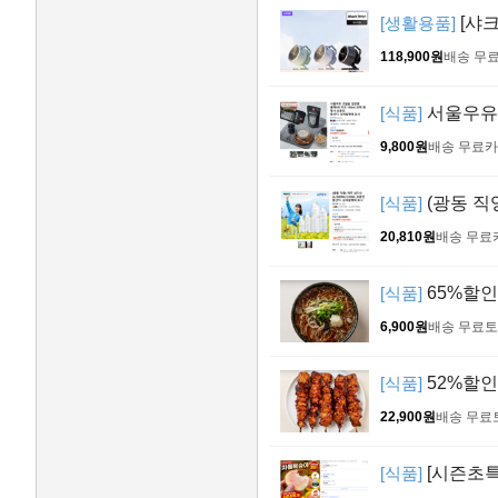
[생활용품]
[샤
118,900원
배송 무
[식품]
서울우유 
9,800원
배송 무료
카
[식품]
(광동 직영
20,810원
배송 무료
[식품]
65%할인!
6,900원
배송 무료
토
[식품]
52%할인!
22,900원
배송 무료
[식품]
[시즌초특