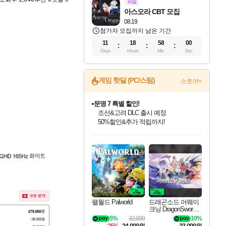
모집
아스오라 CBT 모집
08.19
참가자 모집까지 남은 기간
11
18
57
59
Days
Hours
Min
Sec
게임 핫딜 (PC/스팀)
스토어+
문명 7 특별 할인!
조선&고려 DLC 출시 예정
50%할인&추가 적립까지!
마블 투혼 파이팅 소울즈 정식출시!
인벤게임즈 8월 특별 할인!
드래곤소드: 어웨이크닝 입점!
귀무자: 검의 길 예약 판매 중!
비스트 오브 리인카네이션 정식 출시!
커세어 코브 출시 기념 할인!
더 렐릭 퍼스트 가디언 정식 출시
베데스다 40주년 기념 할인 중!
캡콤 프렌차이즈 할인 진행 중!
캡콤 일부 상품 상시 할인
스타워즈 은하계 레이서
로블록스 기프트 카드 공식 입점
마블 히어로 총 출동&화려한 격투!
인기 퍼블리셔 모음!
스팀으로 만나는 드래곤소드!
10% 할인과
게임프릭 신작 IP
해적'섬'을 발전시키자!
설화x하드코어 액션!
베데스다의 명작들을
몬헌, 바하 등 인기 IP를
몬헌 와일즈 & 드래곤즈 도그마2
인벤게임즈에서 10% 추가 적립
Robux를 가장 안전하고
네이버 포인트 혜택까지!
최대 90% 할인가를 만나보세요!
네이버혜택과 함께 만나보세요!
이니&베니 혜택까지!
네이버 혜택가와 함께 예약하세요!
할인&네이버혜택으로 만나보세요!
네이버페이 혜택과 만나보세요!
40주년 프로모션으로 만나보세요!
할인가에 만나보세요!
일부 에디션 상시 할인!
혜택으로 예약 판매 중
편안하게 충전하세요
팰월드 Palworld
드래곤소드 어웨이
크닝 DragonSword A
wakening
5%
32,000
10%