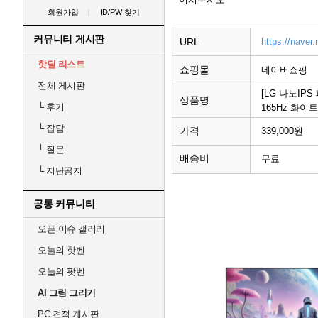
회원가입
ID/PW 찾기
커뮤니티 게시판
URL
https://nave
핫딜 리스트
쇼핑몰
네이버쇼핑
전체 게시판
[LG 나노IPS
상품명
└
후기
165Hz 화이트
└
잡담
가격
339,000원
└
질문
배송비
무료
└
지난공지
공통 커뮤니티
오픈 이슈 갤러리
오늘의 핫벤
오늘의 팟벤
AI 그림 그리기
PC 견적 게시판