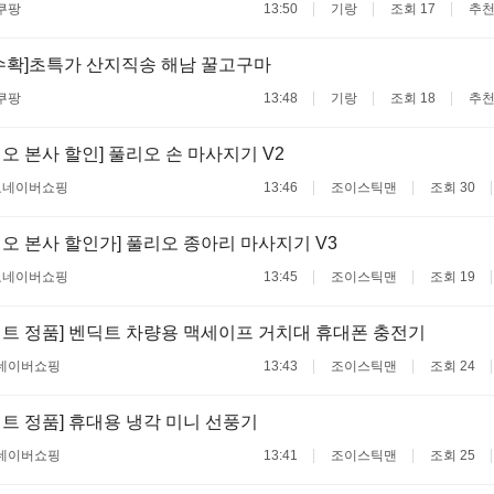
쿠팡
13:50
기랑
조회 17
추천
수확]초특가 산지직송 해남 꿀고구마
쿠팡
13:48
기랑
조회 18
추천
오 본사 할인] 풀리오 손 마사지기 V2
료
네이버쇼핑
13:46
조이스틱맨
조회 30
오 본사 할인가] 풀리오 종아리 마사지기 V3
료
네이버쇼핑
13:45
조이스틱맨
조회 19
딕트 정품] 벤딕트 차량용 맥세이프 거치대 휴대폰 충전기
네이버쇼핑
13:43
조이스틱맨
조회 24
트 정품] 휴대용 냉각 미니 선풍기
네이버쇼핑
13:41
조이스틱맨
조회 25