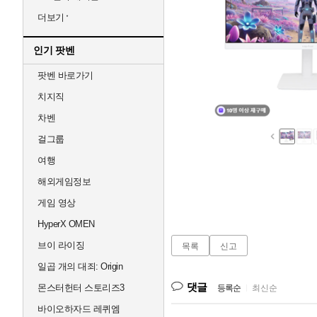
더보기
인기 팟벤
팟벤 바로가기
치지직
차벤
걸그룹
여행
해외게임정보
게임 영상
HyperX OMEN
브이 라이징
목록
신고
일곱 개의 대죄: Origin
댓글
몬스터헌터 스토리즈3
등록순
|
최신순
바이오하자드 레퀴엠