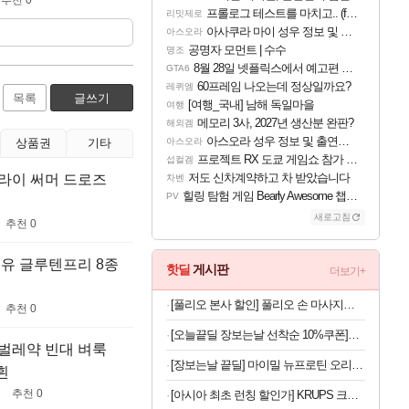
프롤로그 테스트를 마치고.. (feat. 리아)
리밋제로
아사쿠라 마이 성우 정보 및 주요 필모
아스오라
공명자 모먼트 | 수수
명조
8월 28일 넷플릭스에서 예고편 공개 예정
GTA6
60프레임 나오는데 정상일까요?
레퀴엠
목록
글쓰기
[여행_국내] 남해 독일마을
여행
메모리 3사, 2027년 생산분 완판?
해외겜
아스오라 성우 정보 및 출연작 모음
상품권
기타
아스오라
프로젝트 RX 도쿄 게임쇼 참가 결정
섭컬겜
저도 신차계약하고 차 받았습니다
드라이 써머 드로즈
차벤
힐링 탐험 게임 Bearly Awesome 챕터 1 트레일러
PV
새로고침
추천 0
유 글루텐프리 8종
핫딜
게시판
더보기+
[풀리오 본사 할인] 풀리오 손 마사지기 V2
추천 0
[오늘끝딜 장보는날 선착순 10%쿠폰]센트룸 맨 더블업 60정, 3개
퀴벌레약 빈대 벼룩
[장보는날 끝딜] 마이밀 뉴프로틴 오리지널 단백질음료 190ml, 30개 [원산지:상세설명에 표시]
흰
추천 0
[아시아 최초 런칭 할인가] KRUPS 크룹스 초슬림 전자동 커피머신 SA4001K0