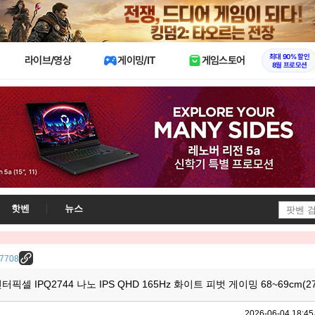
X
최대 90% 할인
라이브/영상
게이밍/IT
게임스토어
8월 프로모션
핫벤
뉴스
/27708
인터픽셀 IPQ2744 나노 IPS QHD 165Hz 화이트 피벗 게이밍 68~69cm(
2026-06-04 18:45