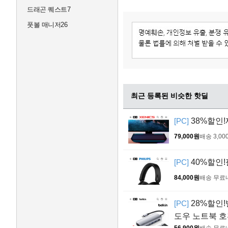
드래곤 퀘스트7
풋볼 매니저26
최근 등록된 비슷한 핫딜
[PC]
38%할인
79,000원
배송 3,00
[PC]
40%할인!
84,000원
배송 무료
[PC]
28%할인!
도우 노트북 
56,900원
배송 무료