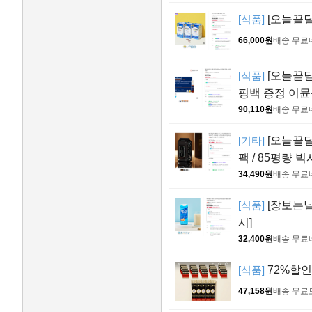
[식품]
[오늘끝딜
66,000원
배송 무료
[식품]
[오늘끝딜
핑백 증정 이
90,110원
배송 무료
[기타]
[오늘끝딜
팩 / 85평량
34,490원
배송 무료
[식품]
[장보는날
시]
32,400원
배송 무료
[식품]
72%할인
47,158원
배송 무료