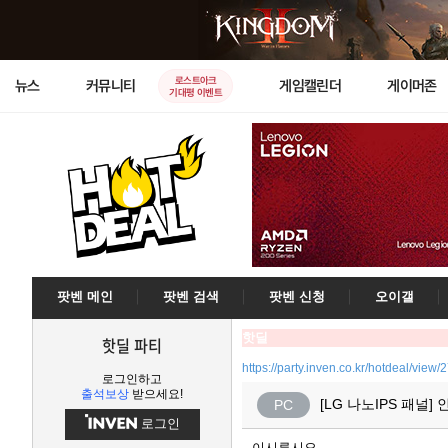
로스트아크
뉴스
커뮤니티
게임캘린더
게이머존
기대평 이벤트
팟벤 메인
팟벤 검색
팟벤 신청
오이갤
핫딜
핫딜 파티
https://party.inven.co.kr/hotdeal/view
로그인하고
출석보상
받으세요!
[LG 나노IPS 패널] 
PC
로그인
이시루시오