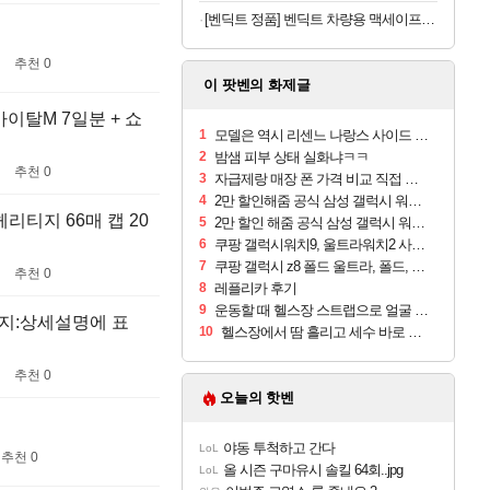
[벤딕트 정품] 벤딕트 차량용 맥세이프 거치대 휴대폰 충전기
추천 0
이 팟벤의 화제글
이탈M 7일분 + 쇼
1
모델은 역시 리센느 나랑스 사이드 1.25L 1박스
2
밤샘 피부 상태 실화냐ㅋㅋ
추천 0
3
자급제랑 매장 폰 가격 비교 직접 안가도 되네요
4
2만 할인해줌 공식 삼성 갤럭시 워치9 크림, 40mm, 블루투스
리티지 66매 캡 20
5
2만 할인 해줌 공식 삼성 갤럭시 워치9 실버, 44mm, 블루투스
6
쿠팡 갤럭시워치9, 울트라워치2 사전구매 혜택 받아보세요
7
쿠팡 갤럭시 z8 폴드 울트라, 폴드, 플립 사전예약
추천 0
8
레플리카 후기
9
운동할 때 헬스장 스트랩으로 얼굴 만졌다가 볼 뒤집어짐
산지:상세설명에 표
10
헬스장에서 땀 흘리고 세수 바로 안 하면 트러블 나냐?
추천 0
오늘의 핫벤
야동 투척하고 간다
LoL
추천 0
올 시즌 구마유시 솔킬 64회..jpg
LoL