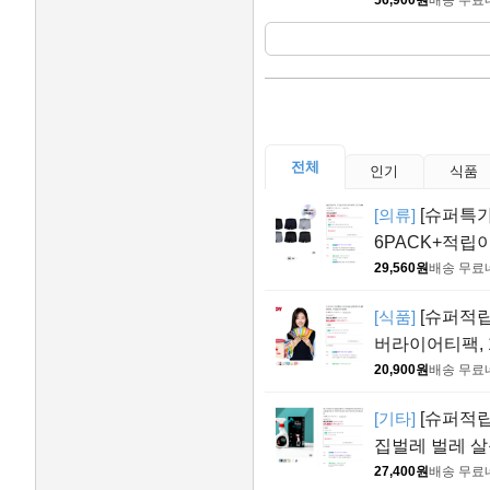
전체
인기
식품
[의류]
[슈퍼특가
6PACK+적립
29,560원
배송 무료
[식품]
[슈퍼적립
버라이어티팩, 1
20,900원
배송 무료
[기타]
[슈퍼적립
집벌레 벌레 살
27,400원
배송 무료