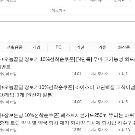
더보기 +
생활용품
게임
PC
가전
의류
화장품
+오늘끝딜 장보기 10%선착순쿠폰] [N단독] 푸마 고기능성 퀵
이벤트
네이버쇼핑
14:01
이시루시오
조회 1
+오늘끝딜 장보기10%선착순쿠폰] 소이조이 고단백질 고식이섬
6개입, 1개 [원산지:일본]
네이버쇼핑
14:00
이시루시오
조회 5
+장보는날 10%선착순쿠폰] 페스트세븐가드250ml 뿌리는 바
충제 트랩 약 박멸 약국 퇴치 제거 퇴치약 퇴치제 퇴치법 하수구 
네이버쇼핑
13:59
이시루시오
조회 13