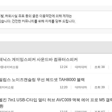
!제닉스 게이밍스피커 사운드바 컴퓨터스피커
0원
네이버쇼핑
12:24
대하대하
조회 38
필립스 노이즈캔슬링 무선 헤드셋 TAH8000 블랙
네이버쇼핑
12:20
대하대하
조회 39
벨킨 7in1 USB-C타입 멀티 허브 AVC009 맥북 에어 프로 M5
호환
네이버쇼핑
12:15
대하대하
조회 67