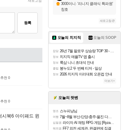
새로고침
3000이니
·
'리니지 클래식 특파원'
칭호
새로고침
등록
오늘의 치지직
오늘의 SOOP
26년 7월 팔로우 상승량 TOP 30 - 월간 치지직
잡담
치지직 애플TV 앱 출시
정보
룩삼 니니 초대석 안내
정보
봉누도2 두 번째 티저 - 일상
클립
2026 치지직 이리대회 오픈컵 안내
정보
추천 0
더보기+
오늘의 팟벤
추천 0
스누피냥님
명조
 갤럭시북6 아이패드 윈
7월~8월 부산-단양-충주-울진 다녀왔어요~
여행
라이자 AI 채팅 RPG 게임 [RyzaChat: AI] 공개
섭컬겜
FF7 외전 세계관, 완결편에 집결
해외겜
추천 0