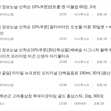
 장보는날 선착순 10%쿠폰]센트룸 맨 더블업 60정, 3개
네이버쇼핑
13:57
이시루시오
조회 16
 장보는날 선착순 10%쿠폰] 멀티비타민 오쏘몰 이뮨 30일분 + 바
뮨샷
네이버쇼핑
13:57
이시루시오
조회 19
 장보는날 선착순10%쿠폰] [N단독상품] 베베숲 시그니처 블랙 헤
 빅사이즈 프리미엄 비건 신생아 아기물티슈
네이버쇼핑
13:56
이시루시오
조회 16
 끝딜] 마이밀 뉴프로틴 오리지널 단백질음료 190ml, 30개 [원
네이버쇼핑
13:56
이시루시오
조회 19
!6년근 고려홍삼정 투데이굿타임 골드 홍삼스틱, 10g, 300포
토스
13:55
대하대하
조회 18