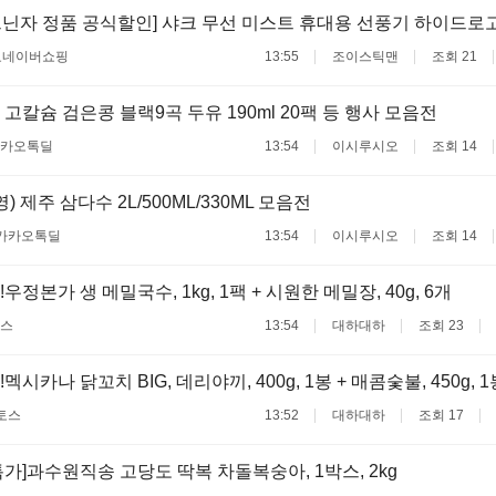
크닌자 정품 공식할인] 샤크 무선 미스트 휴대용 선풍기 하이드로
료
네이버쇼핑
13:55
조이스틱맨
조회 21
고칼슘 검은콩 블랙9곡 두유 190ml 20팩 등 행사 모음전
카오톡딜
13:54
이시루시오
조회 14
) 제주 삼다수 2L/500ML/330ML 모음전
카카오톡딜
13:54
이시루시오
조회 14
우정본가 생 메밀국수, 1kg, 1팩 + 시원한 메밀장, 40g, 6개
스
13:54
대하대하
조회 23
멕시카나 닭꼬치 BIG, 데리야끼, 400g, 1봉 + 매콤숯불, 450g, 1
토스
13:52
대하대하
조회 17
가]과수원직송 고당도 딱복 차돌복숭아, 1박스, 2kg