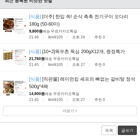
최근 등록된 비슷한 핫딜
[식품]
[더주] 한입 쏙! 순삭 촉촉 전기구이 오다리
180g (50-60미)
9,800원
배송 무료
카카오톡딜
21:46
lkm9105
조회 29
추천 0
[식품]
[10+2]목우촌 뚝심 200gX12개, 증정특가
21,760원
배송 무료
카카오톡딜
21:45
lkm9105
조회 27
추천 0
[식품]
[직판몰] 레이먼킴 셰프의 뼈없는 갈비탕 정석
500g*4팩
14,900원
배송 무료
카카오톡딜
21:45
lkm9105
조회 27
추천 0
더보기 +
목록
글쓰기