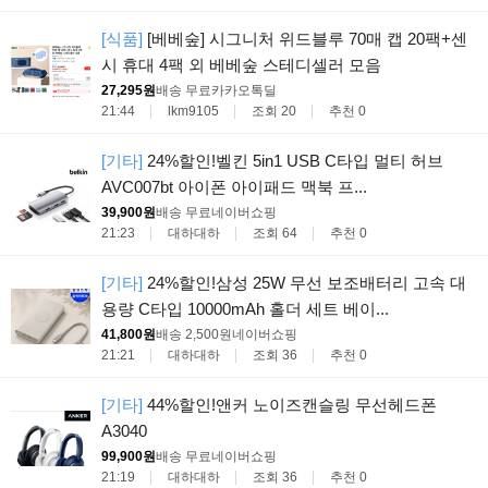
[식품]
[베베숲] 시그니처 위드블루 70매 캡 20팩+센
시 휴대 4팩 외 베베숲 스테디셀러 모음
27,295원
배송 무료
카카오톡딜
21:44
lkm9105
조회 20
추천 0
[기타]
24%할인!벨킨 5in1 USB C타입 멀티 허브
AVC007bt 아이폰 아이패드 맥북 프...
39,900원
배송 무료
네이버쇼핑
21:23
대하대하
조회 64
추천 0
[기타]
24%할인!삼성 25W 무선 보조배터리 고속 대
용량 C타입 10000mAh 홀더 세트 베이...
41,800원
배송 2,500원
네이버쇼핑
21:21
대하대하
조회 36
추천 0
[기타]
44%할인!앤커 노이즈캔슬링 무선헤드폰
A3040
99,900원
배송 무료
네이버쇼핑
21:19
대하대하
조회 36
추천 0