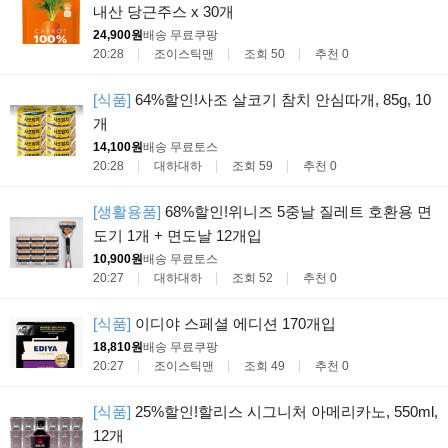
내산 당근주스 x 30개
24,900원
배송 무료
쿠팡
20:28
조이스틱맨
조회 50
추천 0
[식품]
64%할인!사조 살코기 참치 안심따개, 85g, 10
개
14,100원
배송 무료
토스
20:28
대하대하
조회 59
추천 0
[생활용품]
68%할인!위니즈 5중날 질레트 호환용 면
도기 1개 + 면도날 12개입
10,900원
배송 무료
토스
20:27
대하대하
조회 52
추천 0
[식품]
이디야 스페셜 에디션 170개입
18,810원
배송 무료
쿠팡
20:27
조이스틱맨
조회 49
추천 0
[식품]
25%할인!할리스 시그니처 아메리카노, 550ml,
12개