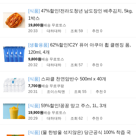
[식품]
47%할인!전라도청년 남도장인 배추김치, 5kg,
1박스
19,800원
배송 무료
토스
20:33
대하대하
조회 59
추천 0
[생활용품]
62%할인!C2Y 퓨어 아쿠아 휩 클렌징 폼,
120ml, 4개
9,800원
배송 무료
토스
20:32
대하대하
조회 57
추천 0
[식품]
스파클 천연암반수 500ml x 40개
7,700원
배송 무료
쿠팡
20:31
조이스틱맨
조회 55
추천 0
[식품]
59%할인!꽁꽁 망고 주스, 1L, 3개
19,900원
배송 무료
토스
20:29
대하대하
조회 62
추천 0
[식품]
(물 한방울 섞지않은) 당근공식 100% 착즙 국