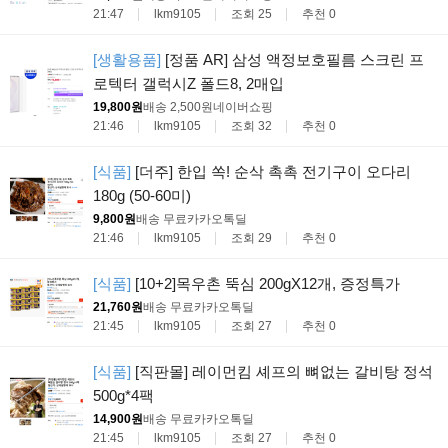
21:47
lkm9105
조회 25
추천 0
[생활용품]
[정품 AR] 삼성 액정보호필름 스크린 프
로텍터 갤럭시Z 폴드8, 2매입
19,800원
배송 2,500원
네이버쇼핑
21:46
lkm9105
조회 32
추천 0
[식품]
[더주] 한입 쏙! 순삭 촉촉 전기구이 오다리
180g (50-60미)
9,800원
배송 무료
카카오톡딜
21:46
lkm9105
조회 29
추천 0
[식품]
[10+2]목우촌 뚝심 200gX12개, 증정특가
21,760원
배송 무료
카카오톡딜
21:45
lkm9105
조회 27
추천 0
[식품]
[직판몰] 레이먼킴 셰프의 뼈없는 갈비탕 정석
500g*4팩
14,900원
배송 무료
카카오톡딜
21:45
lkm9105
조회 27
추천 0