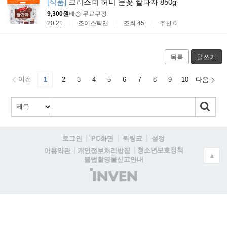
[식품]
크리스피 허니 눈꽃 쌀과자 850g
9,300원
배송 무료
쿠팡
20:21
조이스틱맨
조회 45
추천 0
목록
글쓰기
이전
1
2
3
4
5
6
7
8
9
10
다음
로그인
PC화면
퀵링크
설정
청소년보호정책
이용약관
개인정보처리방침
▲
불법촬영물신고안내
(주)
인
벤