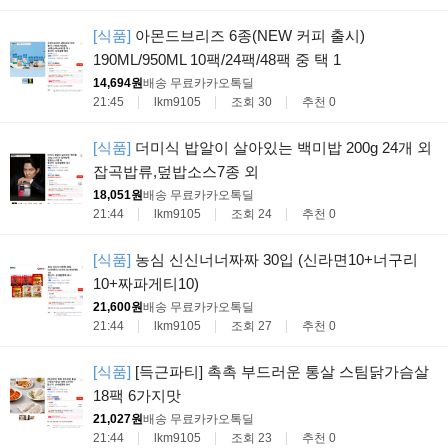
[식품]
아몬드브리즈 6종(NEW 커피 출시)
190ML/950ML 10팩/24팩/48팩 중 택 1
14,694원
배송 무료
카카오톡딜
21:45
lkm9105
조회 30
추천 0
[식품]
더미식 밥알이 살아있는 백미밥 200g 24개 외
잡곡밥류,덮밥소스7종 외
18,051원
배송 무료
카카오톡딜
21:44
lkm9105
조회 24
추천 0
[식품]
농심 신신너너짜짜 30입 (신라면10+너구리
10+짜파게티10)
21,600원
배송 무료
카카오톡딜
21:44
lkm9105
조회 27
추천 0
[식품]
[득근파티] 촉촉 부드러운 통살 스팀닭가슴살
18팩 6가지맛
21,027원
배송 무료
카카오톡딜
21:44
lkm9105
조회 23
추천 0