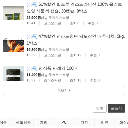
[식품]
61%할인 빌트루 엑스트라버진 100% 올리브
오일 식물성 캡슐, 30캡슐, 8박스
22,900원
배송 무료
토스쇼핑
16:41
코스모스길
조회 8
추천 0
[식품]
47%할인 전라도청년 남도장인 배추김치, 5kg,
1박스
19,800원
배송 무료
토스쇼핑
16:39
코스모스길
조회 12
추천 0
[식품]
명식품 파래김 100매
11,490원
배송 무료
토스쇼핑
16:37
조이스틱맨
조회 13
추천 0
더보기 +
목록
글쓰기
식품
생활용품
게임
PC
가전
의류
화장