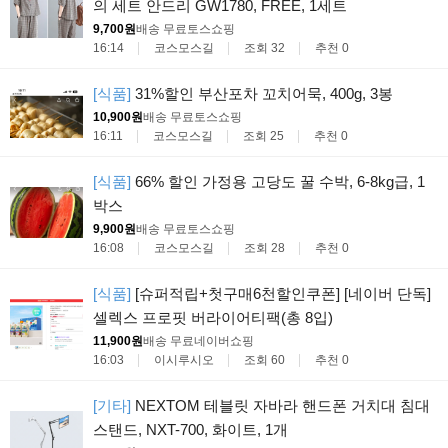
의 세트 안드리 GW1780, FREE, 1세트
9,700원
배송 무료
토스쇼핑
16:14
코스모스길
조회 32
추천 0
[식품]
31%할인 부산포차 꼬치어묵, 400g, 3봉
10,900원
배송 무료
토스쇼핑
16:11
코스모스길
조회 25
추천 0
[식품]
66% 할인 가정용 고당도 꿀 수박, 6-8kg급, 1
박스
9,900원
배송 무료
토스쇼핑
16:08
코스모스길
조회 28
추천 0
[식품]
[슈퍼적립+첫구매6천할인쿠폰] [네이버 단독]
셀렉스 프로핏 버라이어티팩(총 8입)
11,900원
배송 무료
네이버쇼핑
16:03
이시루시오
조회 60
추천 0
[기타]
NEXTOM 테블릿 자바라 핸드폰 거치대 침대
스탠드, NXT-700, 화이트, 1개