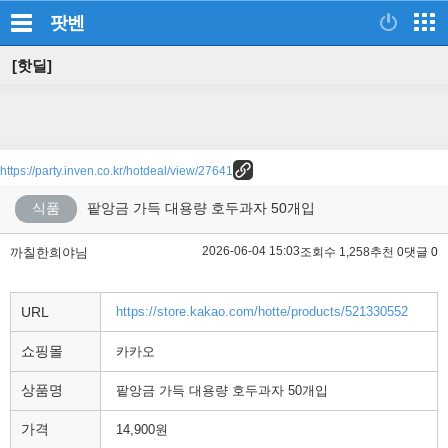
팟벤
[핫딜]
https://party.inven.co.kr/hotdeal/view/27641
식품
팥앙금 가득 대용량 호두과자 50개입
2026-06-04 15:03
까칠한희야님
조회수 1,258
추천 0
댓글 0
URL
https://store.kakao.com/hotte/products/521330552
쇼핑몰
카카오
상품명
팥앙금 가득 대용량 호두과자 50개입
가격
14,900원