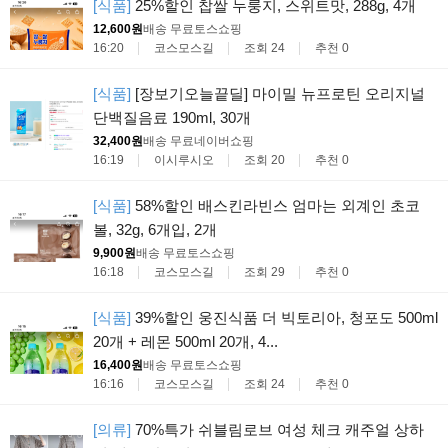
[식품]
25%할인 찹쌀 누룽지, 스위트맛, 288g, 4개
12,600원
배송 무료
토스쇼핑
16:20
코스모스길
조회 24
추천 0
[식품]
[장보기오늘끝딜] 마이밀 뉴프로틴 오리지널
단백질음료 190ml, 30개
32,400원
배송 무료
네이버쇼핑
16:19
이시루시오
조회 20
추천 0
[식품]
58%할인 배스킨라빈스 엄마는 외계인 초코
볼, 32g, 6개입, 2개
9,900원
배송 무료
토스쇼핑
16:18
코스모스길
조회 29
추천 0
[식품]
39%할인 웅진식품 더 빅토리아, 청포도 500ml
20개 + 레몬 500ml 20개, 4...
16,400원
배송 무료
토스쇼핑
16:16
코스모스길
조회 24
추천 0
[의류]
70%특가 쉬블림로브 여성 체크 캐주얼 상하