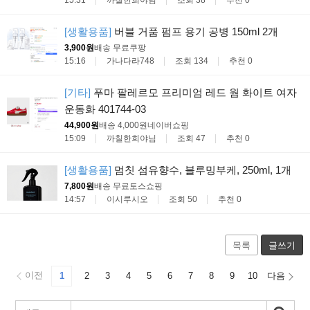
15:31
까칠한희야님
조회 38
추천 0
[생활용품]
버블 거품 펌프 용기 공병 150ml 2개
3,900원
배송 무료
쿠팡
15:16
가나다라748
조회 134
추천 0
[기타]
푸마 팔레르모 프리미엄 레드 웜 화이트 여자
운동화 401744-03
44,900원
배송 4,000원
네이버쇼핑
15:09
까칠한희야님
조회 47
추천 0
[생활용품]
멈칫 섬유향수, 블루밍부케, 250ml, 1개
7,800원
배송 무료
토스쇼핑
14:57
이시루시오
조회 50
추천 0
목록
글쓰기
이전
1
2
3
4
5
6
7
8
9
10
다음