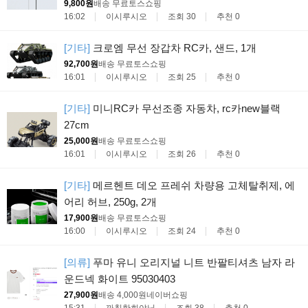
9,800원
배송 무료
토스쇼핑
16:02
이시루시오
조회 30
추천 0
[기타]
크로엠 무선 장갑차 RC카, 샌드, 1개
92,700원
배송 무료
토스쇼핑
16:01
이시루시오
조회 25
추천 0
[기타]
미니RC카 무선조종 자동차, rc카new블랙
27cm
25,000원
배송 무료
토스쇼핑
16:01
이시루시오
조회 26
추천 0
[기타]
메르헨트 데오 프레쉬 차량용 고체탈취제, 에
어리 허브, 250g, 2개
17,900원
배송 무료
토스쇼핑
16:00
이시루시오
조회 24
추천 0
[의류]
푸마 유니 오리지널 니트 반팔티셔츠 남자 라
운드넥 화이트 95030403
27,900원
배송 4,000원
네이버쇼핑