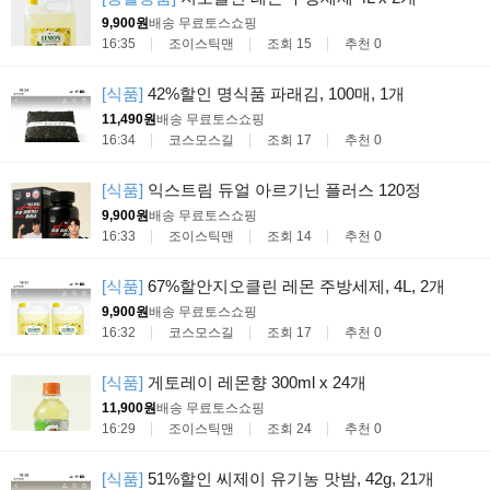
9,900원
배송 무료
토스쇼핑
16:35
조이스틱맨
조회 15
추천 0
[식품]
42%할인 명식품 파래김, 100매, 1개
11,490원
배송 무료
토스쇼핑
16:34
코스모스길
조회 17
추천 0
[식품]
익스트림 듀얼 아르기닌 플러스 120정
9,900원
배송 무료
토스쇼핑
16:33
조이스틱맨
조회 14
추천 0
[식품]
67%할안지오클린 레몬 주방세제, 4L, 2개
9,900원
배송 무료
토스쇼핑
16:32
코스모스길
조회 17
추천 0
[식품]
게토레이 레몬향 300ml x 24개
11,900원
배송 무료
토스쇼핑
16:29
조이스틱맨
조회 24
추천 0
[식품]
51%할인 씨제이 유기농 맛밤, 42g, 21개