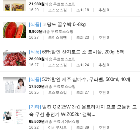
21,980원
배송 무료
토스쇼핑
16:29
코스모스길
조회 18
추천 0
[식품]
고당도 꿀수박 6~8kg
9,900원
배송 무료
토스쇼핑
16:27
조이스틱맨
조회 23
추천 0
[식품]
69%할인 산지로드 소 토시살, 200g, 5팩
26,900원
배송 무료
토스쇼핑
16:27
코스모스길
조회 24
추천 0
[식품]
50%할인 제주 삼다수, 무라벨, 500ml, 40개
17,900원
배송 무료
토스쇼핑
16:25
코스모스길
조회 27
추천 0
[기타]
벨킨 Qi2 25W 3in1 울트라차지 프로 모듈형 고
속 무선 충전기 WIZ052kr 갤럭...
65,500원
배송 무료
네이버쇼핑
16:22
이시루시오
조회 39
추천 0