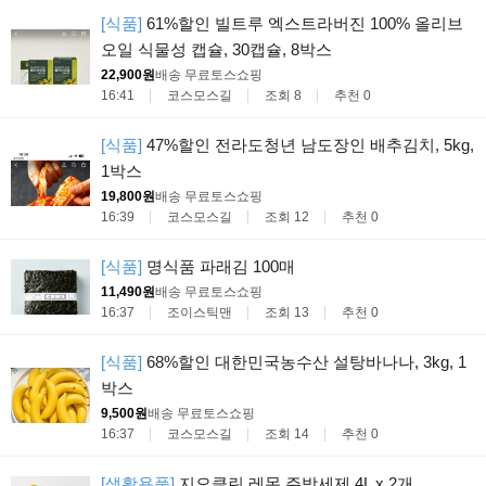
[식품]
61%할인 빌트루 엑스트라버진 100% 올리브
오일 식물성 캡슐, 30캡슐, 8박스
22,900원
배송 무료
토스쇼핑
16:41
코스모스길
조회 8
추천 0
[식품]
47%할인 전라도청년 남도장인 배추김치, 5kg,
1박스
19,800원
배송 무료
토스쇼핑
16:39
코스모스길
조회 12
추천 0
[식품]
명식품 파래김 100매
11,490원
배송 무료
토스쇼핑
16:37
조이스틱맨
조회 13
추천 0
[식품]
68%할인 대한민국농수산 설탕바나나, 3kg, 1
박스
9,500원
배송 무료
토스쇼핑
16:37
코스모스길
조회 14
추천 0
[생활용품]
지오클린 레몬 주방세제 4L x 2개