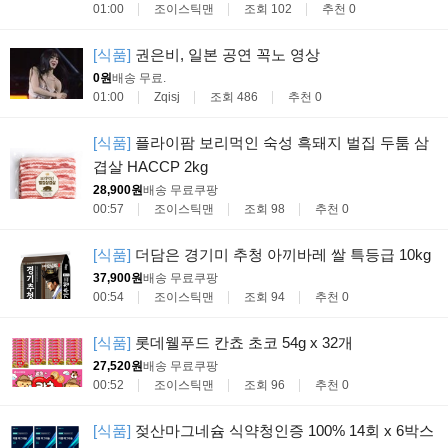
01:00
조이스틱맨
조회 102
추천 0
[식품]
권은비, 일본 공연 꼭노 영상
0원
배송 무료
.
01:00
Zqisj
조회 486
추천 0
[식품]
플라이팜 보리먹인 숙성 흑돼지 벌집 두툼 삼
겹살 HACCP 2kg
28,900원
배송 무료
쿠팡
00:57
조이스틱맨
조회 98
추천 0
[식품]
더담은 경기미 추청 아끼바레 쌀 특등급 10kg
37,900원
배송 무료
쿠팡
00:54
조이스틱맨
조회 94
추천 0
[식품]
롯데웰푸드 칸쵸 초코 54g x 32개
27,520원
배송 무료
쿠팡
00:52
조이스틱맨
조회 96
추천 0
[식품]
젖산마그네슘 식약청인증 100% 14회 x 6박스