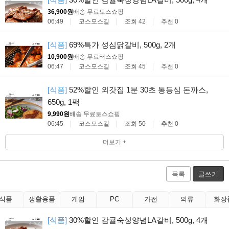
36,900원
배송 무료
토스쇼핑
06:49
코스모스길
조회 42
추천 0
[식품]
69%특가 성심닭갈비, 500g, 2개
10,900원
배송 무료
터스쇼핑
06:47
코스모스길
조회 45
추천 0
[식품]
52%할인 외갓집 1분 30초 통등심 돈까스,
650g, 1팩
9,990원
배송 무료
토스쇼핑
06:45
코스모스길
조회 50
추천 0
더보기 +
목록
글쓰기
식품
생활용품
게임
PC
가전
의류
화장
[식품]
30%할인 감귤숙성양념LA갈비, 500g, 4개