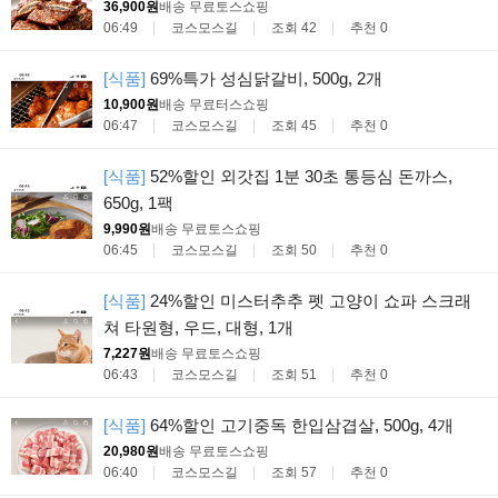
36,900원
배송 무료
토스쇼핑
06:49
코스모스길
조회 42
추천 0
[식품]
69%특가 성심닭갈비, 500g, 2개
10,900원
배송 무료
터스쇼핑
06:47
코스모스길
조회 45
추천 0
[식품]
52%할인 외갓집 1분 30초 통등심 돈까스,
650g, 1팩
9,990원
배송 무료
토스쇼핑
06:45
코스모스길
조회 50
추천 0
[식품]
24%할인 미스터추추 펫 고양이 쇼파 스크래
쳐 타원형, 우드, 대형, 1개
7,227원
배송 무료
토스쇼핑
06:43
코스모스길
조회 51
추천 0
[식품]
64%할인 고기중독 한입삼겹살, 500g, 4개
20,980원
배송 무료
토스쇼핑
06:40
코스모스길
조회 57
추천 0