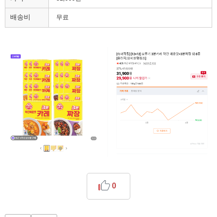
배송비
무료
0