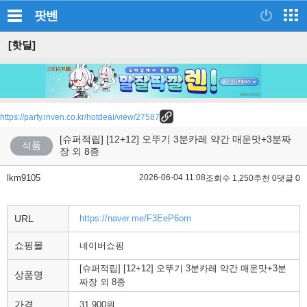
팟벤
[핫딜]
https://party.inven.co.kr/hotdeal/view/27587
[슈퍼적립] [12+12] 오뚜기 3분카레 약간 매운맛+3분짜
식품
장 외 8종
lkm9105
2026-06-04 11:08
조회수 1,250
추천 0
댓글 0
URL
https://naver.me/F3EeP6om
쇼핑몰
네이버쇼핑
[슈퍼적립] [12+12] 오뚜기 3분카레 약간 매운맛+3분
상품명
짜장 외 8종
가격
31,900원