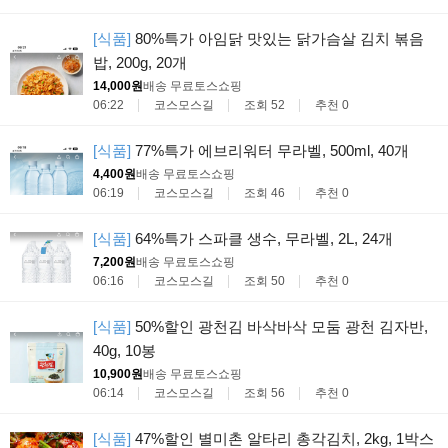
[식품]
80%특가 아임닭 맛있는 닭가슴살 김치 볶음
밥, 200g, 20개
14,000원
배송 무료
토스쇼핑
06:22
코스모스길
조회 52
추천 0
[식품]
77%특가 에브리워터 무라벨, 500ml, 40개
4,400원
배송 무료
토스쇼핑
06:19
코스모스길
조회 46
추천 0
[식품]
64%특가 스파클 생수, 무라벨, 2L, 24개
7,200원
배송 무료
토스쇼핑
06:16
코스모스길
조회 50
추천 0
[식품]
50%할인 광천김 바삭바삭 모둠 광천 김자반,
40g, 10봉
10,900원
배송 무료
토스쇼핑
06:14
코스모스길
조회 56
추천 0
[식품]
47%할인 별미촌 알타리 총각김치, 2kg, 1박스