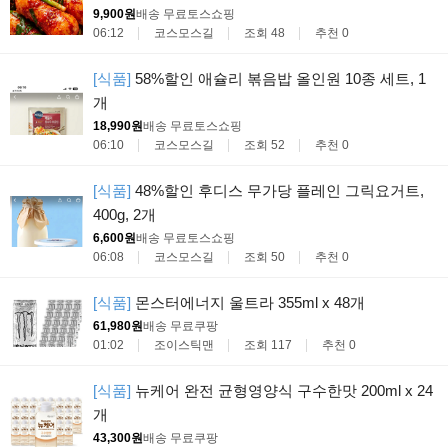
9,900원
배송 무료
토스쇼핑
06:12
코스모스길
조회 48
추천 0
[식품]
58%할인 애슐리 볶음밥 올인원 10종 세트, 1
개
18,990원
배송 무료
토스쇼핑
06:10
코스모스길
조회 52
추천 0
[식품]
48%할인 후디스 무가당 플레인 그릭요거트,
400g, 2개
6,600원
배송 무료
토스쇼핑
06:08
코스모스길
조회 50
추천 0
[식품]
몬스터에너지 울트라 355ml x 48개
61,980원
배송 무료
쿠팡
01:02
조이스틱맨
조회 117
추천 0
[식품]
뉴케어 완전 균형영양식 구수한맛 200ml x 24
개
43,300원
배송 무료
쿠팡