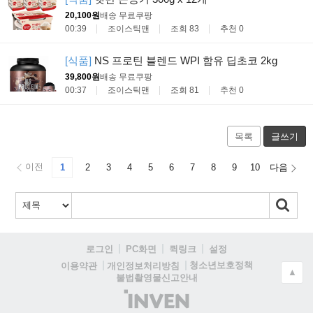
20,100원
배송 무료
쿠팡
00:39
조이스틱맨
조회 83
추천 0
[식품]
NS 프로틴 블렌드 WPI 함유 딥초코 2kg
39,800원
배송 무료
쿠팡
00:37
조이스틱맨
조회 81
추천 0
목록
글쓰기
이전
1
2
3
4
5
6
7
8
9
10
다음
로그인
PC화면
퀵링크
설정
청소년보호정책
이용약관
개인정보처리방침
▲
불법촬영물신고안내
(주)
인