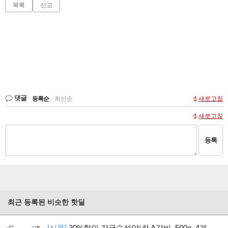
목록
신고
댓글
등록순
|
최신순
새로고침
새로고침
등록
최근 등록된 비슷한 핫딜
[식품]
30%할인 감귤숙성양념LA갈비, 500g, 4개