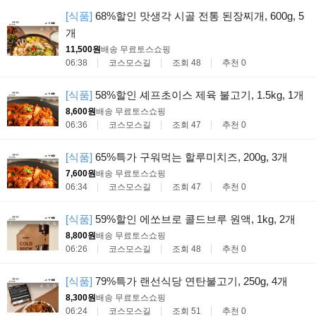
[식품]
68%할인 맛생각 시골 전통 된장찌개, 600g, 5
개
11,500원
배송 무료
토스쇼핑
06:38
코스모스길
조회 48
추천 0
[식품]
58%할인 셰프초이스 제육 불고기, 1.5kg, 1개
8,600원
배송 무료
토스쇼핑
06:36
코스모스길
조회 47
추천 0
[식품]
65%특가 구워먹는 할루미치즈, 200g, 3개
7,600원
배송 무료
토스쇼핑
06:34
코스모스길
조회 47
추천 0
[식품]
59%할인 에쏘브로 콜드브루 원액, 1kg, 2개
8,800원
배송 무료
토스쇼핑
06:26
코스모스길
조회 48
추천 0
[식품]
79%특가 랜선식당 연탄불고기, 250g, 4개
8,300원
배송 무료
토스쇼핑
06:24
코스모스길
조회 51
추천 0