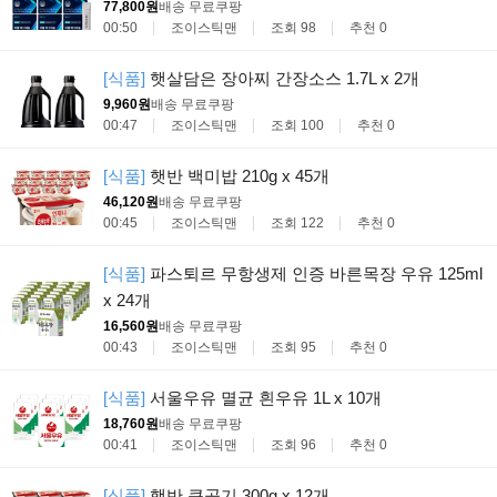
77,800원
배송 무료
쿠팡
00:50
조이스틱맨
조회 98
추천 0
[식품]
햇살담은 장아찌 간장소스 1.7L x 2개
9,960원
배송 무료
쿠팡
00:47
조이스틱맨
조회 100
추천 0
[식품]
햇반 백미밥 210g x 45개
46,120원
배송 무료
쿠팡
00:45
조이스틱맨
조회 122
추천 0
[식품]
파스퇴르 무항생제 인증 바른목장 우유 125ml
x 24개
16,560원
배송 무료
쿠팡
00:43
조이스틱맨
조회 95
추천 0
[식품]
서울우유 멸균 흰우유 1L x 10개
18,760원
배송 무료
쿠팡
00:41
조이스틱맨
조회 96
추천 0
[식품]
햇반 큰공기 300g x 12개