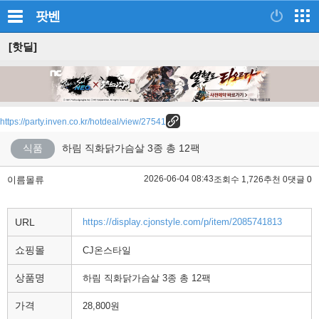
팟벤
[핫딜]
https://party.inven.co.kr/hotdeal/view/27541
식품
하림 직화닭가슴살 3종 총 12팩
2026-06-04 08:43
이름몰류
조회수 1,726
추천 0
댓글 0
URL
https://display.cjonstyle.com/p/item/2085741813
쇼핑몰
CJ온스타일
상품명
하림 직화닭가슴살 3종 총 12팩
가격
28,800원