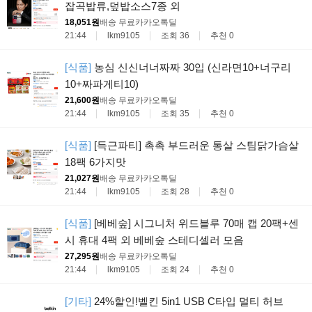
잡곡밥류,덮밥소스7종 외
18,051원
배송 무료
카카오톡딜
21:44
lkm9105
조회 36
추천 0
[식품]
농심 신신너너짜짜 30입 (신라면10+너구리
10+짜파게티10)
21,600원
배송 무료
카카오톡딜
21:44
lkm9105
조회 35
추천 0
[식품]
[득근파티] 촉촉 부드러운 통살 스팀닭가슴살
18팩 6가지맛
21,027원
배송 무료
카카오톡딜
21:44
lkm9105
조회 28
추천 0
[식품]
[베베숲] 시그니처 위드블루 70매 캡 20팩+센
시 휴대 4팩 외 베베숲 스테디셀러 모음
27,295원
배송 무료
카카오톡딜
21:44
lkm9105
조회 24
추천 0
[기타]
24%할인!벨킨 5in1 USB C타입 멀티 허브