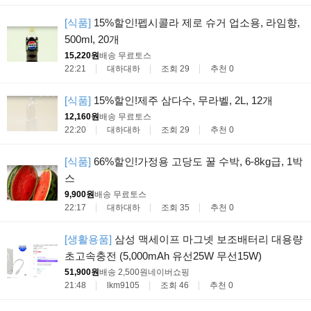
[식품]
15%할인!펩시콜라 제로 슈거 업소용, 라임향,
500ml, 20개
15,220원
배송 무료
토스
22:21
대하대하
조회 29
추천 0
[식품]
15%할인!제주 삼다수, 무라벨, 2L, 12개
12,160원
배송 무료
토스
22:20
대하대하
조회 29
추천 0
[식품]
66%할인!가정용 고당도 꿀 수박, 6-8kg급, 1박
스
9,900원
배송 무료
토스
22:17
대하대하
조회 35
추천 0
[생활용품]
삼성 맥세이프 마그넷 보조배터리 대용량
초고속충전 (5,000mAh 유선25W 무선15W)
51,900원
배송 2,500원
네이버쇼핑
21:48
lkm9105
조회 46
추천 0