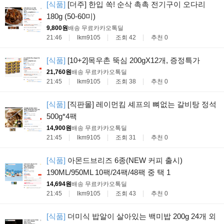
[식품]
[더주] 한입 쏙! 순삭 촉촉 전기구이 오다리
180g (50-60미)
9,800원
배송 무료
카카오톡딜
21:46
lkm9105
조회 42
추천 0
[식품]
[10+2]목우촌 뚝심 200gX12개, 증정특가
21,760원
배송 무료
카카오톡딜
21:45
lkm9105
조회 38
추천 0
[식품]
[직판몰] 레이먼킴 셰프의 뼈없는 갈비탕 정석
500g*4팩
14,900원
배송 무료
카카오톡딜
21:45
lkm9105
조회 31
추천 0
[식품]
아몬드브리즈 6종(NEW 커피 출시)
190ML/950ML 10팩/24팩/48팩 중 택 1
14,694원
배송 무료
카카오톡딜
21:45
lkm9105
조회 43
추천 0
[식품]
더미식 밥알이 살아있는 백미밥 200g 24개 외