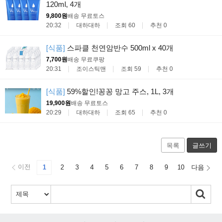
120ml, 4개
9,800원
배송 무료
토스
20:32
대하대하
조회 60
추천 0
[식품]
스파클 천연암반수 500ml x 40개
7,700원
배송 무료
쿠팡
20:31
조이스틱맨
조회 59
추천 0
[식품]
59%할인!꽁꽁 망고 주스, 1L, 3개
19,900원
배송 무료
토스
20:29
대하대하
조회 65
추천 0
목록
글쓰기
이전
1
2
3
4
5
6
7
8
9
10
다음