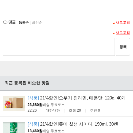
댓글
등록순
|
최신순
새로고침
새로고침
등록
최근 등록된 비슷한 핫딜
[식품]
21%할인!오뚜기 진라면, 매운맛, 120g, 40개
23,680원
배송 무료
토스
22:26
대하대하
조회 20
추천 0
[식품]
21%할인!롯데 칠성 사이다, 190ml, 30캔
13,460원
배송 무료
토스