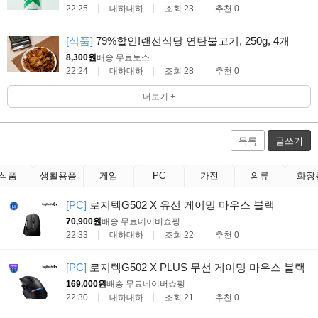
22:25
대하대하
조회 23
추천 0
[식품]
79%할인!랜선식당 연탄불고기, 250g, 4개
8,300원
배송 무료
토스
22:24
대하대하
조회 28
추천 0
더보기 +
목록
글쓰기
식품
생활용품
게임
PC
가전
의류
화장
[PC]
로지텍G502 X 유선 게이밍 마우스 블랙
70,900원
배송 무료
네이버쇼핑
22:33
대하대하
조회 22
추천 0
[PC]
로지텍G502 X PLUS 무선 게이밍 마우스 블랙
169,000원
배송 무료
네이버쇼핑
22:30
대하대하
조회 21
추천 0