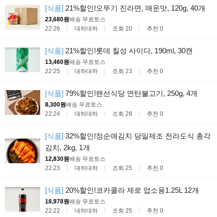
[식품]
21%할인!오뚜기 진라면, 매운맛, 120g, 40개
23,680원
배송 무료
토스
22:26
대하대하
조회 20
추천 0
[식품]
21%할인!롯데 칠성 사이다, 190ml, 30캔
13,460원
배송 무료
토스
22:25
대하대하
조회 23
추천 0
[식품]
79%할인!랜선식당 연탄불고기, 250g, 4개
8,300원
배송 무료
토스
22:24
대하대하
조회 28
추천 0
[식품]
32%할인!정순애김치 당일제조 전라도식 총각
김치, 2kg, 1개
12,830원
배송 무료
토스
22:23
대하대하
조회 25
추천 0
[식품]
20%할인!코카콜라 제로 업소용1.25L 12개
18,978원
배송 무료
토스
22:22
대하대하
조회 25
추천 0