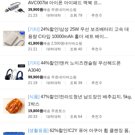
AVC007bt 아이폰 아이패드 맥북 프...
39,900원
배송 무료
네이버쇼핑
21:23
대하대하
조회 79
추천 0
[기타]
24%할인!삼성 25W 무선 보조배터리 고속 대
용량 C타입 10000mAh 홀더 세트 베이...
41,800원
배송 2,500원
네이버쇼핑
21:21
대하대하
조회 40
추천 0
[기타]
44%할인!앤커 노이즈캔슬링 무선헤드폰
A3040
99,900원
배송 무료
네이버쇼핑
21:19
대하대하
조회 39
추천 0
[식품]
47%할인!전라도청년 남도장인 배추김치, 5kg,
1박스
19,800원
배송 무료
토스
20:33
대하대하
조회 64
추천 0
[생활용품]
62%할인!C2Y 퓨어 아쿠아 휩 클렌징 폼,