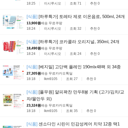
18:25
이시루시오
조회 71
추천 0
[식품]
[하루특가] 토레타 제로 이온음료, 500ml, 24개
13,900원
배송 무료
쿠팡
18:24
이시루시오
조회 32
추천 0
[식품]
[하루특가] 코카콜라 오리지널, 350ml, 24개
18,490원
배송 무료
쿠팡
18:24
이시루시오
조회 24
추천 0
[식품]
[베지밀] 고단백 플레인 190mlx48팩 외 34종
27,305원
배송 무료
카카오톡딜
18:18
lkm9105
조회 27
추천 0
[식품]
[풀무원] 얄피꽉찬 만두8봉 기획 (고기/김치/교
자/물만두 외)
23,324원
배송 무료
카카오톡딜
18:18
lkm9105
조회 35
추천 0
[식품]
센소다인 시린이 민감성케어 치약 12종 택1