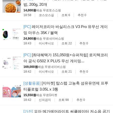
밥, 200g, 20개
14,000원
배송 무료
토스쇼핑
18:58
코스모스길
조회 6
추천 0
[PC]
레이저코리아 바실리스크 V3 Pro 유무선 게이
밍 마우스 35K / 블랙
24,900원
배송 무료
네이버쇼핑
18:43
이시루시오
조회 22
추천 0
[PC]
[최대혜택가 151,050원+슈퍼적립] 로지텍코리
아 공식 G502 X PLUS 무선 게이밍...
169,000원
배송 무료
네이버쇼핑
18:42
이시루시오
조회 21
추천 0
[생활용품]
[지마켓] 탑스텝 고농축 섬유유연제 프루
티플로럴 3.05L x 3통
15,550원
배송 무료
G마켓
18:42
신의검지
조회 98
추천 0
[가전]
오아 메가에어라이트 써큘레이터 저소음 공기