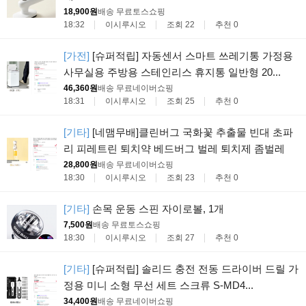
18,900원
배송 무료
토스쇼핑
18:32
이시루시오
조회 22
추천 0
[가전]
[슈퍼적립] 자동센서 스마트 쓰레기통 가정용
사무실용 주방용 스테인리스 휴지통 일반형 20...
46,360원
배송 무료
네이버쇼핑
18:31
이시루시오
조회 25
추천 0
[기타]
[네맴무배]클린버그 국화꽃 추출물 빈대 초파
리 피레트린 퇴치약 베드버그 벌레 퇴치제 좀벌레
28,800원
배송 무료
네이버쇼핑
18:30
이시루시오
조회 23
추천 0
[기타]
손목 운동 스핀 자이로볼, 1개
7,500원
배송 무료
토스쇼핑
18:30
이시루시오
조회 27
추천 0
[기타]
[슈퍼적립] 솔리드 충전 전동 드라이버 드릴 가
정용 미니 소형 무선 세트 스크류 S-MD4...
34,400원
배송 무료
네이버쇼핑