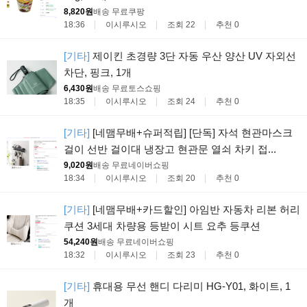
8,820원
배송 무료
쿠팡
18:36
이시루시오
조회 22
추천 0
[기타]
제이킨 초경량 3단 자동 우산 양산 UV 자외선
차단, 핑크, 1개
6,430원
배송 무료
토스쇼핑
18:35
이시루시오
조회 24
추천 0
[기타]
[네맴무배+슈퍼적립] [단독] 자석 현관마스크
걸이 선반 걸이대 냉장고 현관문 열쇠 차키 접...
9,020원
배송 무료
네이버쇼핑
18:34
이시루시오
조회 20
추천 0
[기타]
[네맴무배+카드할인] 아임반 자동차 리본 허리
쿠션 3세대 차량용 등받이 시트 요추 등쿠션
54,240원
배송 무료
네이버쇼핑
18:32
이시루시오
조회 23
추천 0
[기타]
휴대용 무선 핸디 다리미 HG-Y01, 화이트, 1
개