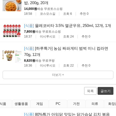
밥, 200g, 20개
14,000원
배송 무료
토스쇼핑
18:58
코스모스길
조회 6
추천 0
[식품]
믈레코비타 3.5% 멸균우유, 250ml, 12개, 1개
7,800원
배송 무료
토스쇼핑
18:37
이시루시오
조회 24
추천 0
[식품]
[하루특가] 농심 짜파게티 범벅 미니 컵라면
70g, 12개
8,820원
배송 무료
쿠팡
18:36
이시루시오
조회 22
추천 0
더보기 +
목록
글쓰기
식품
생활용품
게임
PC
가전
의류
화장
[식품]
80%특가 아임닭 맛있는 닭가슴살 김치 볶음