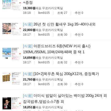
+증정
19,380원
배송 무료
카카오톡딜
18:18
lkm9105
조회 27
추천 0
[식품]
26년 첫 신안 활새우 1kg 35~40미내외
22,900원
배송 무료
카카오톡딜
18:17
lkm9105
조회 30
추천 0
[식품]
아몬드브리즈 6종(NEW 커피 출시)
190ML/950ML 10팩/24팩/48팩 중 택 1
14,694원
배송 무료
카카오톡딜
18:17
lkm9105
조회 32
추천 0
[식품]
[10+2]목우촌 뚝심 200gX12개, 증정특가
21,760원
배송 무료
카카오톡딜
18:17
lkm9105
조회 30
추천 0
[식품]
더미식 밥알이 살아있는 백미밥 200g 24개 외
잡곡밥류,덮밥소스7종 외
18,051원
배송 무료
카카오톡딜