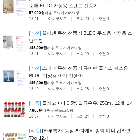
순환 BLDC 가정용 스탠드 선풍기
57,000원
배송 무료
네이버쇼핑
18:41
이시루시오
조회 20
추천 0
[가전]
끌리젠 무선 선풍기 BLDC 무소음 가정용 스
탠드형
158,000원
배송 무료
네이버쇼핑
18:41
이시루시오
조회 19
추천 0
[가전]
스테나 무선 선풍기 퓨어팬 플러스 저소음
BLDC 가정용 아기 신생아
155,800원
배송 무료
네이버쇼핑
18:40
이시루시오
조회 28
추천 0
[식품]
믈레코비타 3.5% 멸균우유, 250ml, 12개, 1개
7,800원
배송 무료
토스쇼핑
18:37
이시루시오
조회 24
추천 0
[식품]
[하루특가] 농심 짜파게티 범벅 미니 컵라면
70g, 12개