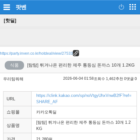
팟벤
[핫딜]
https://party.inven.co.kr/hotdeal/view/27533
식품
[탐탐] 튀겨나온 편리한 제주 통등심 돈까스 10개 1.2KG
2026-06-04 01:58
우리팀뭐해
조회수 1,462
추천 0
댓글 0
https://clink.kakao.com/sp/noVtgyUhxVnwB2fF?ref=
URL
SHARE_AF
쇼핑몰
카카오톡딜
[탐탐] 튀겨나온 편리한 제주 통등심 돈까스 10개 1.2
상품명
KG
가격
21,280원