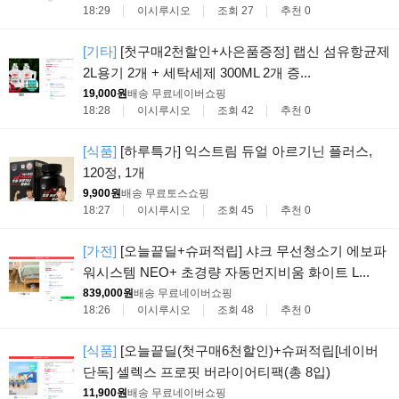
18:29
이시루시오
조회 27
추천 0
[기타]
[첫구매2천할인+사은품증정] 랩신 섬유항균제
2L용기 2개 + 세탁세제 300ML 2개 증...
19,000원
배송 무료
네이버쇼핑
18:28
이시루시오
조회 42
추천 0
[식품]
[하루특가] 익스트림 듀얼 아르기닌 플러스,
120정, 1개
9,900원
배송 무료
토스쇼핑
18:27
이시루시오
조회 45
추천 0
[가전]
[오늘끝딜+슈퍼적립] 샤크 무선청소기 에보파
워시스템 NEO+ 초경량 자동먼지비움 화이트 L...
839,000원
배송 무료
네이버쇼핑
18:26
이시루시오
조회 48
추천 0
[식품]
[오늘끝딜(첫구매6천할인)+슈퍼적립[네이버
단독] 셀렉스 프로핏 버라이어티팩(총 8입)
11,900원
배송 무료
네이버쇼핑