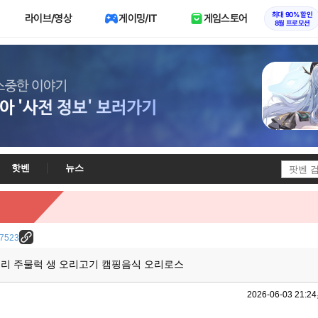
최대 90% 할인
라이브/영상
게이밍/IT
게임스토어
8월 프로모션
핫벤
뉴스
/27523
리 주물럭 생 오리고기 캠핑음식 오리로스
2026-06-03 21:24