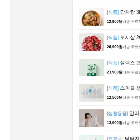
[식품]
감자탕 3
12,900원
배송 무료
[식품]
토시살 20
26,900원
배송 무료
[식품]
셀렉스 프로
23,900원
배송 무료
[식품]
스파클 생수
12,500원
배송 무료
[생활용품]
알러
13,900원
배송 무료
[화장품]
닥터지 