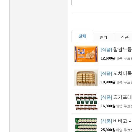
전체
인기
식품
[식품]
찹쌀누룽지 
12,600원
배송 무료
[식품]
꼬치어묵 4
10,900원
배송 무료
[식품]
요거프레소
16,900원
배송 무료
[식품]
비비고 사골
25,900원
배송 무료