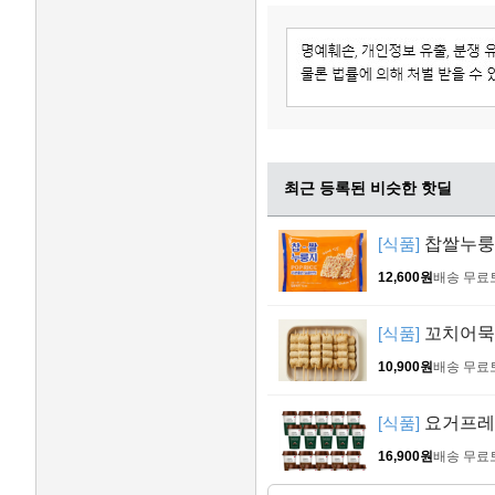
최근 등록된 비슷한 핫딜
[식품]
찹쌀누룽지 
12,600원
배송 무료
[식품]
꼬치어묵 4
10,900원
배송 무료
[식품]
요거프레소
16,900원
배송 무료