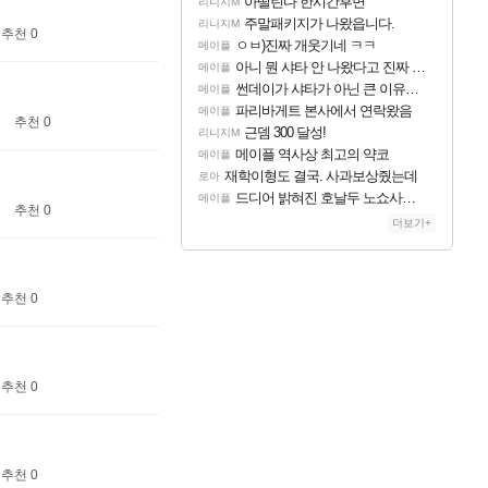
아떨린다 한시간후면
리니지M
주말패키지가 나왔읍니다.
리니지M
추천 0
ㅇㅂ)진짜 개웃기네 ㅋㅋ
메이플
아니 뭔 샤타 안 나왔다고 진짜 화내는 사람도 있네
메이플
썬데이가 샤타가 아닌 큰 이유는 경매장 불안정때문일듯
메이플
파리바게트 본사에서 연락왔음
메이플
추천 0
근뎀 300 달성!
리니지M
메이플 역사상 최고의 약코
메이플
재학이형도 결국. 사과보상줬는데
로아
드디어 밝혀진 호날두 노쇼사건의 진실 ㅁㅊㄷㄷㄷㄷ
메이플
추천 0
더보기+
추천 0
추천 0
추천 0