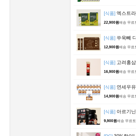
[식품]
엑스트라버
22,900원
배송 무료
[식품]
쑤욱빼 다
12,900원
배송 무료
[식품]
고려홍삼정
16,900원
배송 무료
[식품]
연세우유 프
14,900원
배송 무료
[식품]
아르기닌 
9,900원
배송 무료
토