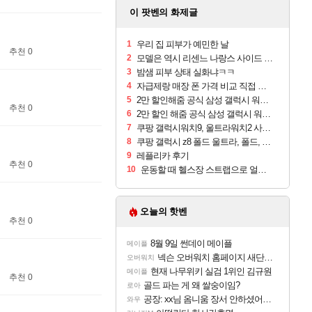
이 팟벤의 화제글
1
우리 집 피부가 예민한 날
추천 0
2
모델은 역시 리센느 나랑스 사이드 1.25L 1박스
3
밤샘 피부 상태 실화냐ㅋㅋ
4
자급제랑 매장 폰 가격 비교 직접 안가도 되네요
5
2만 할인해줌 공식 삼성 갤럭시 워치9 크림, 40mm, 블루투스
추천 0
6
2만 할인 해줌 공식 삼성 갤럭시 워치9 실버, 44mm, 블루투스
7
쿠팡 갤럭시워치9, 울트라워치2 사전구매 혜택 받아보세요
8
쿠팡 갤럭시 z8 폴드 울트라, 폴드, 플립 사전예약
9
레플리카 후기
추천 0
10
운동할 때 헬스장 스트랩으로 얼굴 만졌다가 볼 뒤집어짐
오늘의 핫벤
추천 0
8월 9일 썬데이 메이플
메이플
넥슨 오버워치 홈페이지 새단장!!
오버워치
현재 나무위키 실검 1위인 김규원
메이플
추천 0
골드 파는 게 왜 쌀숭이임?
로아
공장: xx님 옴니움 장서 안하셨어요?
와우