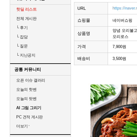
URL
https://nave
핫딜 리스트
전체 게시판
쇼핑몰
네이버쇼핑
└
후기
양념 오리불고
상품명
오리로스
└
잡담
└
질문
가격
7,900원
└
지난공지
배송비
3,500원
공통 커뮤니티
오픈 이슈 갤러리
오늘의 핫벤
오늘의 팟벤
AI 그림 그리기
PC 견적 게시판
더보기