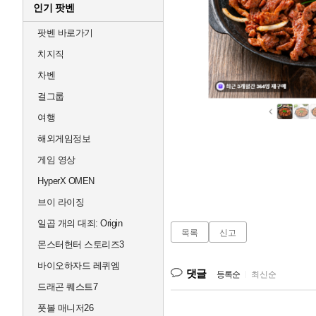
인기 팟벤
팟벤 바로가기
치지직
차벤
걸그룹
여행
해외게임정보
게임 영상
HyperX OMEN
브이 라이징
일곱 개의 대죄: Origin
목록
신고
몬스터헌터 스토리즈3
바이오하자드 레퀴엠
댓글
등록순
|
최신순
드래곤 퀘스트7
풋볼 매니저26