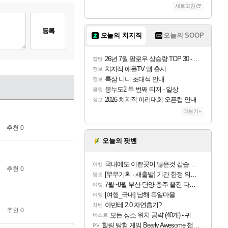
새로고침
등록
오늘의 치지직
오늘의 SOOP
26년 7월 팔로우 상승량 TOP 30 - 월간 치지직
잡담
치지직 애플TV 앱 출시
정보
룩삼 니니 초대석 안내
정보
봉누도2 두 번째 티저 - 일상
클립
2026 치지직 이리대회 오픈컵 안내
정보
더보기+
추천 0
오늘의 팟벤
국내에도 이쁜곳이 많은것 같습니다
여행
추천 0
[무무기획 · 새출발] 기간 한정 의뢰 이벤트
명조
7월~8월 부산-단양-충주-울진 다녀왔어요~
여행
[여행_국내] 남해 독일마을
여행
아반테 2.0 자연흡기?
차벤
추천 0
모든 성소 위치 공략 (40개) - 귀환한 영혼 도전과제
비스트
힐링 탐험 게임 Bearly Awesome 챕터 1 트레일러
PV