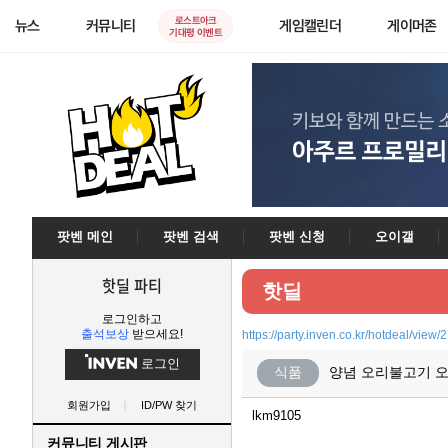
로스트아크
뉴스
커뮤니티
게임캘린더
게이머존
기대평 이벤트
팟벤 메인
팟벤 검색
팟벤 신청
오이갤
핫딜 파티
핫딜
로그인하고
출석보상
받으세요!
https://party.inven.co.kr/hotdeal/view
로그인
식품
양념 오리불고기 오
회원가입
ID/PW 찾기
lkm9105
커뮤니티 게시판