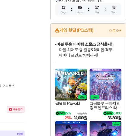
참가자 모집까지 남은 기간
11
05
17
44
Days
Hours
Min
Sec
게임 핫딜 (PC/스팀)
스토어+
마블 투혼 파이팅 소울즈 정식출시!
마블 히어로 총 출동&화려한 격투!
네이버 포인트 혜택까지!
인벤게임즈 8월 특별 할인!
드래곤소드: 어웨이크닝 입점!
문명 7 특별 할인!
귀무자: 검의 길 예약 판매 중!
비스트 오브 리인카네이션 정식 출시!
커세어 코브 출시 기념 할인!
더 렐릭 퍼스트 가디언 정식 출시
베데스다 40주년 기념 할인 중!
캡콤 프렌차이즈 할인 진행 중!
캡콤 일부 상품 상시 할인
스타워즈 은하계 레이서
로블록스 기프트 카드 공식 입점
인기 퍼블리셔 모음!
스팀으로 만나는 드래곤소드!
조선&고려 DLC 출시 예정
10% 할인과
게임프릭 신작 IP
해적'섬'을 발전시키자!
설화x하드코어 액션!
베데스다의 명작들을
몬헌, 바하 등 인기 IP를
몬헌 와일즈 & 드래곤즈 도그마2
인벤게임즈에서 10% 추가 적립
Robux를 가장 안전하고
최대 90% 할인가를 만나보세요!
네이버혜택과 함께 만나보세요!
50%할인&추가 적립까지!
이니&베니 혜택까지!
네이버 혜택가와 함께 예약하세요!
할인&네이버혜택으로 만나보세요!
네이버페이 혜택과 만나보세요!
40주년 프로모션으로 만나보세요!
할인가에 만나보세요!
일부 에디션 상시 할인!
혜택으로 예약 판매 중
편안하게 충전하세요
팰월드 Palworld
그랑블루 판타지 리
링크 엔드리스 라그
나로크 업그레이드
5%
32,000
5,000
킷 Granblue Fantasy
25%
24,000원
36,800원
Relink Endless Ragn
arok Upgrade Kit DL
C