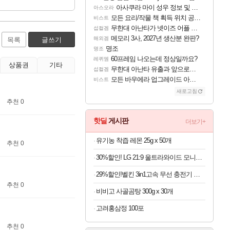
아사쿠라 마이 성우 정보 및 주요 필모
아스오라
모든 요리/작물 책 획득 위치 공략 (36개) - 미식가 도전과제
비스트
무한대 아난타가 넷이즈 어플 달력에 일정 등록
섭컬겜
메모리 3사, 2027년 생산분 완판?
해외겜
목록
글쓰기
명조
명조
60프레임 나오는데 정상일까요?
레퀴엠
상품권
기타
무한대 아난타 유출과 앞으로의 예상 (루머)
섭컬겜
모든 바우에라 업그레이드 아이템 획득 위치 공략 (89개)
비스트
새로고침
추천 0
핫딜
게시판
더보기+
유기농 착즙 레몬 25g x 50개
추천 0
30%할인! LG 21:9 울트라와이드 모니터 34인치
29%할인!벨킨 3in1고속 무선 충전기 갤럭시S26 아이폰17 호환
추천 0
비비고 사골곰탕 300g x 30개
고려홍삼정 100포
추천 0