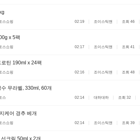
kg
토스쇼핑
02:19
조이스틱맨
조회 46
0g x 5팩
토스쇼핑
02:17
조이스틱맨
조회 41
틴 190ml x 24팩
토스쇼핑
02:16
조이스틱맨
조회 48
 무라벨, 330ml, 60개
토스
02:14
대하대하
조회 32
지케어 경추 베개
토스쇼핑
02:14
조이스틱맨
조회 39
선크림 50ml x 2개