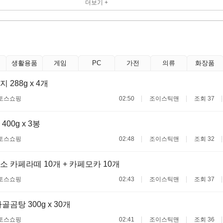
더보기 +
생활용품
게임
PC
가전
의류
화장품
288g x 4개
토스쇼핑
02:50
조이스틱맨
조회 37
00g x 3봉
토스쇼핑
02:48
조이스틱맨
조회 32
 카페라떼 10개 + 카페모카 10개
토스쇼핑
02:43
조이스틱맨
조회 37
곰탕 300g x 30개
토스쇼핑
02:41
조이스틱맨
조회 36