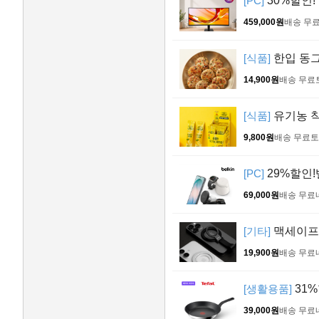
[PC]
30%할인!
459,000원
배송 무
[식품]
한입 동그랑
14,900원
배송 무료
[식품]
유기농 착즙
9,800원
배송 무료
토
[PC]
29%할인!
69,000원
배송 무료
[기타]
맥세이프 
19,900원
배송 무료
[생활용품]
31%
39,000원
배송 무료