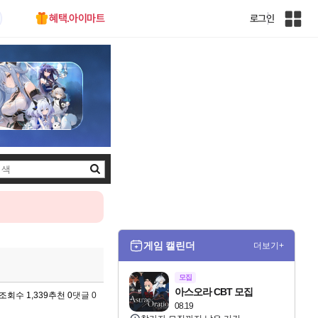
혜택.아이마트
로그인
인
벤
전
체
사
이
트
맵
검
색
게임 캘린더
더보기+
모집
아스오라 CBT 모집
조회수 1,339
추천 0
댓글 0
08.19