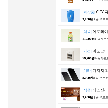
[화장품]
C2Y 퓨
9,800원
배송 무료
토
[식품]
게토레이 레
11,900원
배송 무료
[가전]
이노크아든
59,900원
배송 무료
[기타]
디지지 1
8,900원
배송 무료
토
[식품]
배스킨라빈
9,900원
배송 무료
토