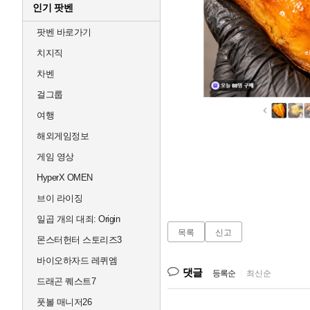
인기 팟벤
팟벤 바로가기
치지직
차벤
걸그룹
여행
해외게임정보
게임 영상
HyperX OMEN
브이 라이징
일곱 개의 대죄: Origin
목록
신고
몬스터헌터 스토리즈3
바이오하자드 레퀴엠
댓글
등록순
|
최신순
드래곤 퀘스트7
풋볼 매니저26