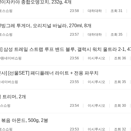
!이자카야 종합오뎅꼬치, 232g, 4개
토스쇼핑
23:58
대하대하
조회 31
빙그레 투게더, 오리지널 바닐라, 270ml, 8개
토스쇼핑
23:57
대하대하
조회 35
] 삼성 트레일 스트랩 루프 밴드 블루, 갤럭시 워치 울트라 2-1, 4
0원
네이버쇼핑
23:56
이시루시오
조회 36
사] [선물SET] 패디플래너 라이트 + 전용 파우치
료
네이버쇼핑
23:55
이시루시오
조회 35
 트리머, 2개
스쇼핑
23:54
이시루시오
조회 30
음 아몬드, 500g, 2봉
토스쇼핑
23:53
이시루시오
조회 32