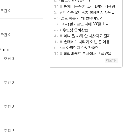
크로체 따왔습니다
로아
현재 나무위키 실검 1위인 김규원
메이플
추천 0
넥슨 오버워치 홈페이지 새단장!!
오버워치
골드 파는 게 왜 쌀숭이임?
로아
ㅇㅂ) 벨가르딘 나메 320줄 11시 유기 택틱 소개
로아
후변성 준비완료...
디아4
추천 0
아니 뭔 샤타 안 나왔다고 진짜 화내는 사람도 있네
메이플
썬데이가 샤타가 아닌 큰 이유는 경매장 불안정때문일듯
메이플
아떨린다 한시간후면
리니지M
7mm
파리바게트 본사에서 연락왔음
메이플
추천 0
더보기+
추천 0
추천 0
추천 0