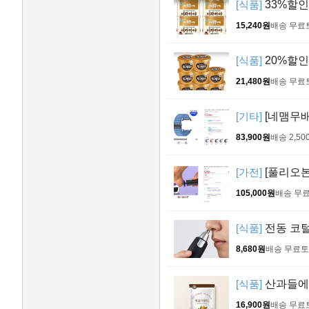
[식품]
33%할인
15,240원
배송 무료
[식품]
20%할인!
21,480원
배송 무료
[기타]
[네맴무배
83,900원
배송 2,50
[가전]
[풀리오본
105,000원
배송 무
[식품]
전동 코털
8,680원
배송 무료
토
[식품]
산과들에 볶
16,900원
배송 무료