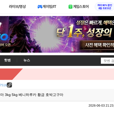
최대 90% 할인
라이브/영상
게이밍/IT
게임스토어
8월 프로모션
핫벤
뉴스
/27518
마 3kg 5kg 베니하루카 황금 호박고구마
2026-06-03 21:23