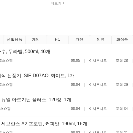
더보기 +
생활용품
게임
PC
가전
의류
화장품
, 무라벨, 500ml, 40개
토스쇼핑
00:05
이시루시오
조회 28
 선풍기, SIF-D07AO, 화이트, 1개
토스쇼핑
00:04
이시루시오
조회 26
듀얼 아르기닌 플러스, 120정, 1개
스쇼핑
00:04
이시루시오
조회 34
브란스 A2 프로틴, 커피맛, 190ml, 16개
토스쇼핑
00:03
이시루시오
조회 21