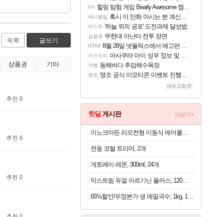
힐링 탐험 게임 Bearly Awesome 챕터 1 트레일러
PV
혹시 이 만화 아시는 분 계신가요
애니클립
'하늘 위의 공포' 도전과제 달성법
비스트
무한대 아난타 전투 장면
섭컬겜
목록
글쓰기
8월 28일 넷플릭스에서 예고편 공개 예정
GTA6
아사쿠라 마이 성우 정보 및 주요 필모
아스오라
상품권
기타
동해바다 추암해수욕장
여행
명조 공식 이모티콘 이벤트 진행해봤습니다! 참여부터 추첨까지????
명조
새로고침
추천 0
핫딜
게시판
더보기+
이노크아든 리모컨형 이동식 에어쿨러 IA-L11, 1개
추천 0
전동 코털 트리머, 2개
게토레이 레몬, 300ml, 24개
추천 0
익스트림 듀얼 아르기닌 플러스, 120정, 1개
65%할인!우정본가 생 메밀국수, 1kg, 1팩 + 시원한 메밀장, 40g, 6개
추천 0