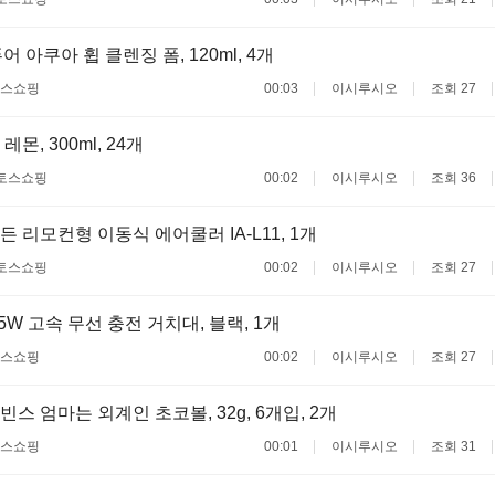
어 아쿠아 휩 클렌징 폼, 120ml, 4개
스쇼핑
00:03
이시루시오
조회 27
몬, 300ml, 24개
토스쇼핑
00:02
이시루시오
조회 36
 리모컨형 이동식 에어쿨러 IA-L11, 1개
토스쇼핑
00:02
이시루시오
조회 27
5W 고속 무선 충전 거치대, 블랙, 1개
스쇼핑
00:02
이시루시오
조회 27
스 엄마는 외계인 초코볼, 32g, 6개입, 2개
스쇼핑
00:01
이시루시오
조회 31