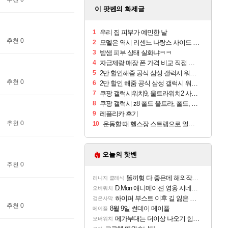
이 팟벤의 화제글
1
우리 집 피부가 예민한 날
추천 0
2
모델은 역시 리센느 나랑스 사이드 1.25L 1박스
3
밤샘 피부 상태 실화냐ㅋㅋ
4
자급제랑 매장 폰 가격 비교 직접 안가도 되네요
5
2만 할인해줌 공식 삼성 갤럭시 워치9 크림, 40mm, 블루투스
추천 0
6
2만 할인 해줌 공식 삼성 갤럭시 워치9 실버, 44mm, 블루투스
7
쿠팡 갤럭시워치9, 울트라워치2 사전구매 혜택 받아보세요
8
쿠팡 갤럭시 z8 폴드 울트라, 폴드, 플립 사전예약
9
레플리카 후기
추천 0
10
운동할 때 헬스장 스트랩으로 얼굴 만졌다가 볼 뒤집어짐
오늘의 핫벤
추천 0
똘끼형 다 좋은데 해외작업장 도와주는 짓은 좀 아니지않냐?
리니지 클래식
D.Mon 애니메이션 영웅 시네마틱
오버워치
하이퍼 부스트 이후 길 잃은 뉴비분들!
검은사막
추천 0
8월 9일 썬데이 메이플
메이플
메가부대는 더이상 나오기 힘들것 같다는 생각임
오버워치