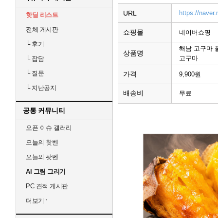
URL
https://nave
핫딜 리스트
전체 게시판
쇼핑몰
네이버쇼핑
└
후기
해남 고구마 꿀
상품명
고구마
└
잡담
└
질문
가격
9,900원
└
지난공지
배송비
무료
공통 커뮤니티
오픈 이슈 갤러리
오늘의 핫벤
오늘의 팟벤
AI 그림 그리기
PC 견적 게시판
더보기