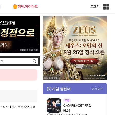
혜택.아이마트
로그인
인
벤
전
체
사
이
트
맵
검
색
게임 캘린더
더보기+
모집
아스오라 CBT 모집
조회수 1,400
추천 0
댓글 0
08.19