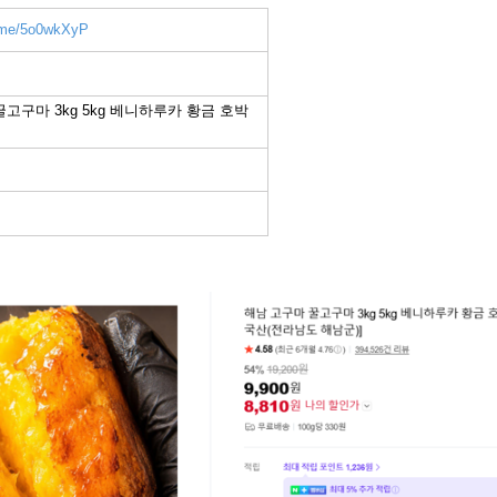
r.me/5o0wkXyP
고구마 3kg 5kg 베니하루카 황금 호박