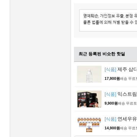
최근 등록된 비슷한 핫딜
[식품]
제주 삼다수
17,900원
배송 무료
[식품]
익스트림 
9,900원
배송 무료
토
[식품]
연세우유 세
14,900원
배송 무료