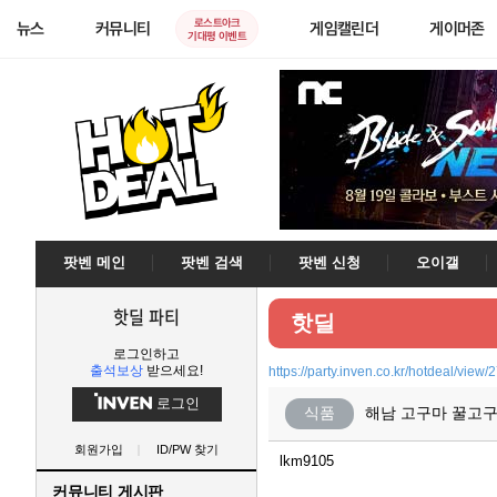
로스트아크
뉴스
커뮤니티
게임캘린더
게이머존
기대평 이벤트
팟벤 메인
팟벤 검색
팟벤 신청
오이갤
핫딜 파티
핫딜
로그인하고
출석보상
받으세요!
https://party.inven.co.kr/hotdeal/view
로그인
식품
해남 고구마 꿀고구
회원가입
ID/PW 찾기
lkm9105
커뮤니티 게시판