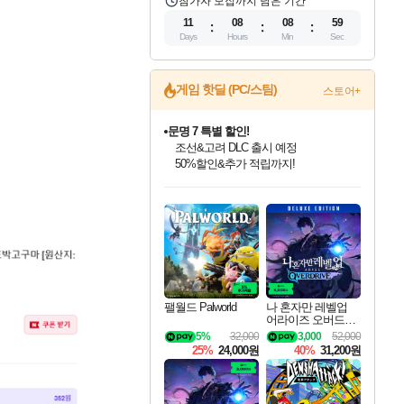
참가자 모집까지 남은 기간
11
08
08
58
Days
Hours
Min
Sec
게임 핫딜 (PC/스팀)
스토어+
문명 7 특별 할인!
조선&고려 DLC 출시 예정
50%할인&추가 적립까지!
인벤게임즈 8월 특별 할인!
드래곤소드: 어웨이크닝 입점!
마블 투혼 파이팅 소울즈 정식출시!
귀무자: 검의 길 예약 판매 중!
비스트 오브 리인카네이션 정식 출시!
커세어 코브 출시 기념 할인!
더 렐릭 퍼스트 가디언 정식 출시
베데스다 40주년 기념 할인 중!
캡콤 프렌차이즈 할인 진행 중!
캡콤 일부 상품 상시 할인
스타워즈 은하계 레이서
로블록스 기프트 카드 공식 입점
인기 퍼블리셔 모음!
스팀으로 만나는 드래곤소드!
마블 히어로 총 출동&화려한 격투!
10% 할인과
게임프릭 신작 IP
해적'섬'을 발전시키자!
설화x하드코어 액션!
베데스다의 명작들을
몬헌, 바하 등 인기 IP를
몬헌 와일즈 & 드래곤즈 도그마2
인벤게임즈에서 10% 추가 적립
Robux를 가장 안전하고
최대 90% 할인가를 만나보세요!
네이버혜택과 함께 만나보세요!
네이버 포인트 혜택까지!
이니&베니 혜택까지!
네이버 혜택가와 함께 예약하세요!
할인&네이버혜택으로 만나보세요!
네이버페이 혜택과 만나보세요!
40주년 프로모션으로 만나보세요!
할인가에 만나보세요!
일부 에디션 상시 할인!
혜택으로 예약 판매 중
편안하게 충전하세요
팰월드 Palworld
나 혼자만 레벨업
어라이즈 오버드라
이브 디럭스 에디션
5%
32,000
3,000
52,000
Solo Leveling Arise
25%
24,000원
40%
31,200원
Overdrive Deluxe Edi
tion