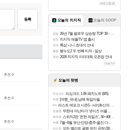
새로고침
등록
오늘의 치지직
오늘의 SOOP
26년 7월 팔로우 상승량 TOP 30 - 월간 치지직
잡담
치지직 애플TV 앱 출시
정보
룩삼 니니 초대석 안내
정보
봉누도2 두 번째 티저 - 일상
클립
2026 치지직 이리대회 오픈컵 안내
정보
더보기+
추천 0
오늘의 팟벤
리싱크드 1.06 패치노트 (8/5)
리싱크드
추천 0
[여행_국내] 남해 독일마을
여행
라스트 에포크 시즌5 - 서리화신의 분노 티저
PV
무한대 아난타가 넷이즈 어플 달력에 일정 등록
섭컬겜
스위치2판 ‘몬헌 와일즈’, 30~40fps 목표 추정
해외겜
추천 0
7월~8월 부산-단양-충주-울진 다녀왔어요~
여행
모든 엘리트 골렘 위치 공략 (30개) - 방랑 결투가
비스트