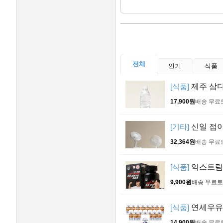
전체
인기
식품
[식품]
제주 삼다수
17,900원
배송 무료
[기타]
신일 접이식
32,364원
배송 무료
[식품]
익스트림 
9,900원
배송 무료
토
[식품]
연세우유 세
14,900원
배송 무료