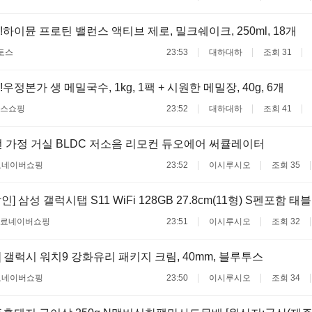
!하이뮨 프로틴 밸런스 액티브 제로, 밀크쉐이크, 250ml, 18개
토스
23:53
대하대하
조회 31
우정본가 생 메밀국수, 1kg, 1팩 + 시원한 메밀장, 40g, 6개
스쇼핑
23:52
대하대하
조회 41
 가정 거실 BLDC 저소음 리모컨 듀오에어 써큘레이터
료
네이버쇼핑
23:52
이시루시오
조회 35
] 삼성 갤럭시탭 S11 WiFi 128GB 27.8cm(11형) S펜포함 태
무료
네이버쇼핑
23:51
이시루시오
조회 32
] 갤럭시 워치9 강화유리 패키지 크림, 40mm, 블루투스
료
네이버쇼핑
23:50
이시루시오
조회 34