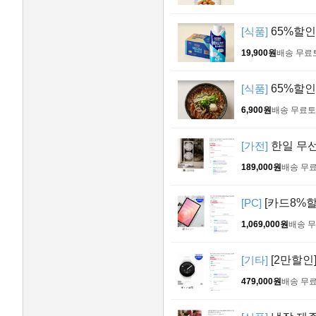
[식품]
65%할인
19,900원
배송 무료
[식품]
65%할인!
6,900원
배송 무료
토
[가전]
한일 무선
189,000원
배송 무
[PC]
[카드8%할인
1,069,000원
배송 
[기타]
[2만할인
479,000원
배송 무