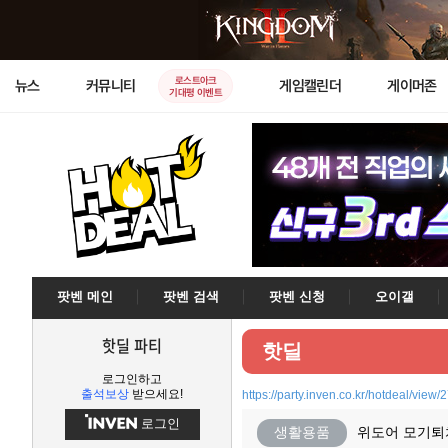
로스트아크
뉴스
커뮤니티
게임캘린더
게이머존
기대평 이벤트
팟벤 메인
팟벤 검색
팟벤 신청
오이갤
핫딜 파티
핫딜
로그인하고
출석보상
받으세요!
https://party.inven.co.kr/hotdeal/view
로그인
생활용품
위도어 모기퇴