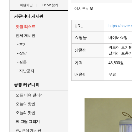
회원가입
ID/PW 찾기
이시루시오
커뮤니티 게시판
URL
https://nave
핫딜 리스트
전체 게시판
쇼핑몰
네이버쇼핑
└
후기
위도어 모기퇴
상품명
날파리 포충
└
잡담
└
질문
가격
48,800원
└
지난공지
배송비
무료
공통 커뮤니티
오픈 이슈 갤러리
오늘의 핫벤
오늘의 팟벤
AI 그림 그리기
PC 견적 게시판