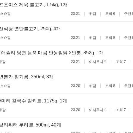
셰프초이스 제육 불고기, 1.5kg, 1개
스쇼핑
23:21
튀김
조회 6
추천 
랜선식당 연탄불고기, 250g, 4개
스쇼핑
23:21
튀김
조회 8
추천 
애슐리 당면 듬뿍 매콤 안동찜닭 2인분, 852g, 1개
쿠팡
23:21
이시루시오
조회 7
백년본가 참기름, 350ml, 3개
스쇼핑
23:20
튀김
조회 8
추천 
리 칼국수 밀키트, 1175g, 1개
쿠팡
23:20
이시루시오
조회 7
에브리워터 무라벨, 500ml, 40개