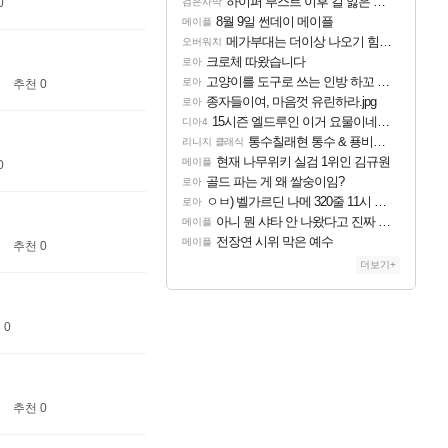
하이퍼 부스트 이후 길 잃은 뉴비분들!
검은사막
0
8월 9일 썬데이 메이플
메이플
메가부대는 더이상 나오기 힘들것 같다는 생각임
오버워치
크로체 따왔습니다
로아
고양이를 도구로 쓰는 인방 하꼬 스트리머 박제합니다.
로아
추천 0
종자들이여, 마음껏 유린하라.jpg
로아
15시즌 엘드루인 이거 요물이네요ㅋㅋㅋㅋㅋㅋ
디아4
통수칠래현 통수 & 푱비서 제 3의 물결
리니지 클래식
현재 나무위키 실검 1위인 김규원
메이플
0
골드 파는 게 왜 쌀숭이임?
로아
ㅇㅂ) 벨가르딘 나메 320줄 11시 유기 택틱 소개
로아
아니 뭔 샤타 안 나왔다고 진짜 화내는 사람도 있네
메이플
전장연 시위 막은 예수
메이플
추천 0
더보기+
 0
추천 0