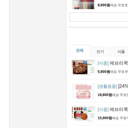
8,900원
배송 무료
토
전체
인기
식품
[식품]
에브리쿡 마
5,900원
배송 무료
쿠
[생활용품]
[24
18,800원
배송 무료
[식품]
에브리쿡 고
15,900원
배송 무료