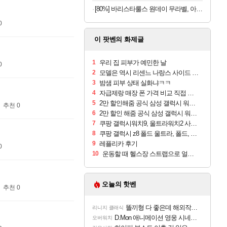
[80%] 바리스타룰스 원데이 무라벨, 아메리카노, 350ml, 20개
0
이 팟벤의 화제글
1
우리 집 피부가 예민한 날
0
2
모델은 역시 리센느 나랑스 사이드 1.25L 1박스
3
밤샘 피부 상태 실화냐ㅋㅋ
4
자급제랑 매장 폰 가격 비교 직접 안가도 되네요
5
2만 할인해줌 공식 삼성 갤럭시 워치9 크림, 40mm, 블루투스
추천 0
6
2만 할인 해줌 공식 삼성 갤럭시 워치9 실버, 44mm, 블루투스
7
쿠팡 갤럭시워치9, 울트라워치2 사전구매 혜택 받아보세요
8
쿠팡 갤럭시 z8 폴드 울트라, 폴드, 플립 사전예약
9
레플리카 후기
0
10
운동할 때 헬스장 스트랩으로 얼굴 만졌다가 볼 뒤집어짐
오늘의 핫벤
추천 0
똘끼형 다 좋은데 해외작업장 도와주는 짓은 좀 아니지않냐?
리니지 클래식
D.Mon 애니메이션 영웅 시네마틱
오버워치