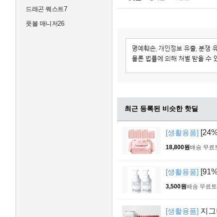
드래곤 퀘스트7
풋볼 매니저26
최근 등록된 비슷한 핫딜
[생활용품]
[24
18,800원
배송 무료
[생활용품]
[91
3,500원
배송 무료
토
[생활용품]
지그비