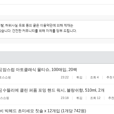
%] 맘스럽 아토클래식 물티슈, 100매입, 20팩
토스쇼핑
23:22
튀김
조회 4
추천 
%] 수뜰리에 클린 퍼퓸 포밍 핸드 워시, 블랑쉬향, 510ml, 2개
스쇼핑
23:18
튀김
조회 12
추천
 빅헤드 초미세모 칫솔 x 12개입 (1개당 742원)