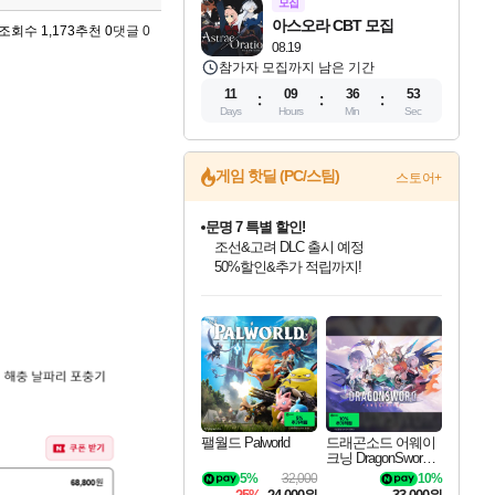
모집
아스오라 CBT 모집
조회수 1,173
추천 0
댓글 0
08.19
참가자 모집까지 남은 기간
11
09
36
51
Days
Hours
Min
Sec
게임 핫딜 (PC/스팀)
스토어+
문명 7 특별 할인!
조선&고려 DLC 출시 예정
50%할인&추가 적립까지!
인벤게임즈 8월 특별 할인!
드래곤소드: 어웨이크닝 입점!
마블 투혼 파이팅 소울즈 정식출시!
귀무자: 검의 길 예약 판매 중!
비스트 오브 리인카네이션 정식 출시!
커세어 코브 출시 기념 할인!
더 렐릭 퍼스트 가디언 정식 출시
베데스다 40주년 기념 할인 중!
캡콤 프렌차이즈 할인 진행 중!
캡콤 일부 상품 상시 할인
스타워즈 은하계 레이서
로블록스 기프트 카드 공식 입점
인기 퍼블리셔 모음!
스팀으로 만나는 드래곤소드!
마블 히어로 총 출동&화려한 격투!
10% 할인과
게임프릭 신작 IP
해적'섬'을 발전시키자!
설화x하드코어 액션!
베데스다의 명작들을
몬헌, 바하 등 인기 IP를
몬헌 와일즈 & 드래곤즈 도그마2
인벤게임즈에서 10% 추가 적립
Robux를 가장 안전하고
최대 90% 할인가를 만나보세요!
네이버혜택과 함께 만나보세요!
네이버 포인트 혜택까지!
이니&베니 혜택까지!
네이버 혜택가와 함께 예약하세요!
할인&네이버혜택으로 만나보세요!
네이버페이 혜택과 만나보세요!
40주년 프로모션으로 만나보세요!
할인가에 만나보세요!
일부 에디션 상시 할인!
혜택으로 예약 판매 중
편안하게 충전하세요
팰월드 Palworld
드래곤소드 어웨이
크닝 DragonSword A
wakening
5%
32,000
10%