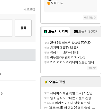
5000이니
새로고침
새로고침
등록
오늘의 치지직
오늘의 SOOP
26년 7월 팔로우 상승량 TOP 30 - 월간 치지직
잡담
치지직 애플TV 앱 출시
정보
룩삼 니니 초대석 안내
정보
봉누도2 두 번째 티저 - 일상
클립
2026 치지직 이리대회 오픈컵 안내
정보
더보기+
0
오늘의 팟벤
유니버스 채널 특별 코너 | 자신만의 스타일
명조
 0
명조 공식 이모티콘 이벤트 진행해봤습니다! 참여부터 추첨까지????
명조
아키츠 아키나 성우 정보 및 주요 필모
아스오라
[페르소나5: 더 팬텀 X] 괴도 영상 l 타카마키 안·댄싱 스타
PV