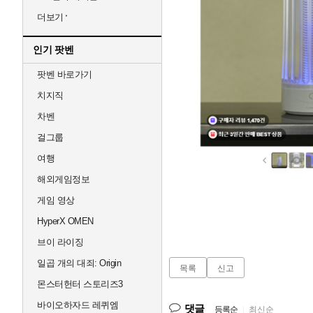
더보기
인기 팟벤
팟벤 바로가기
치지직
차벤
걸그룹
여행
해외게임정보
게임 영상
HyperX OMEN
브이 라이징
일곱 개의 대죄: Origin
목록
신고
몬스터헌터 스토리즈3
바이오하자드 레퀴엠
댓글
등록순
|
최신순