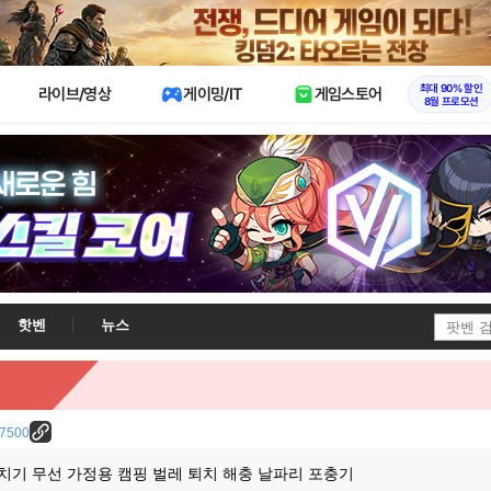
X
최대 90% 할인
라이브/영상
게이밍/IT
게임스토어
8월 프로모션
핫벤
뉴스
/27500
치기 무선 가정용 캠핑 벌레 퇴치 해충 날파리 포충기