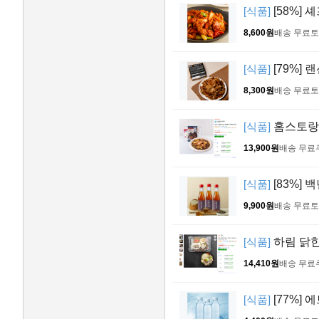
[식품]
[58%] 
8,600원
배송 무료
토
[식품]
[79%] 
8,300원
배송 무료
토
[식품]
홈스토랑 
13,900원
배송 무료
[식품]
[83%] 
9,900원
배송 무료
토
[식품]
하림 닭한마
14,410원
배송 무료
[식품]
[77%] 