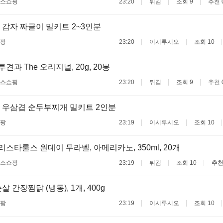
스쇼핑
23:20
튀김
조회 9
추천 
감자 짜글이 밀키트 2~3인분
팡
23:20
이시루시오
조회 10
하루견과 The 오리지널, 20g, 20봉
스쇼핑
23:20
튀김
조회 9
추천 
 우삼겹 순두부찌개 밀키트 2인분
팡
23:19
이시루시오
조회 10
바리스타룰스 원데이 무라벨, 아메리카노, 350ml, 20개
스쇼핑
23:19
튀김
조회 10
추천
 간장찜닭 (냉동), 1개, 400g
팡
23:19
이시루시오
조회 10