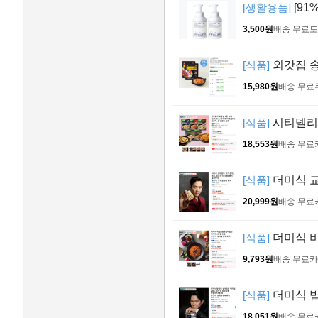
[생활용품]
[91
3,500원
배송 무료
토
[식품]
외갓집 송탄
15,980원
배송 무료
[식품]
시티델리 
18,553원
배송 무료
[식품]
더미식 교
20,999원
배송 무료
[식품]
더미식 비
9,793원
배송 무료
카
[식품]
더미식 밥
18,051원
배송 무료