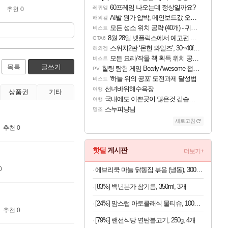
60프레임 나오는데 정상일까요?
레퀴엠
추천 0
AI발 원가 압박, 메인보드값 오르나
해외겜
모든 성소 위치 공략 (40개) - 귀환한 영혼 도전과제
비스트
8월 28일 넷플릭스에서 예고편 공개 예정
GTA6
스위치2판 ‘몬헌 와일즈’, 30~40fps 목표 추정
해외겜
모든 요리/작물 책 획득 위치 공략 (36개) - 미식가 도전과제
비스트
목록
글쓰기
힐링 탐험 게임 Bearly Awesome 챕터 1 트레일러
PV
'하늘 위의 공포' 도전과제 달성법
비스트
선녀바위해수욕장
여행
상품권
기타
국내에도 이쁜곳이 많은것 같습니다
여행
스누피냥님
명조
새로고침
추천 0
핫딜
게시판
더보기+
0
에브리쿡 마늘 닭똥집 볶음 (냉동), 300g, 1개
[83%] 백년본가 참기름, 350ml, 3개
[24%] 맘스럽 아토클래식 물티슈, 100매입, 20팩
추천 0
[79%] 랜선식당 연탄불고기, 250g, 4개