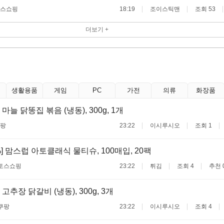
스쇼핑
18:19
조이스틱맨
조회 53
더보기 +
생활용품
게임
PC
가전
의류
화장품
늘 닭똥집 볶음 (냉동), 300g, 1개
팡
23:22
이시루시오
조회 1
%] 맘스럽 아토클래식 물티슈, 100매입, 20팩
토스쇼핑
23:22
튀김
조회 4
추천 
추장 닭갈비 (냉동), 300g, 3개
쿠팡
23:22
이시루시오
조회 4