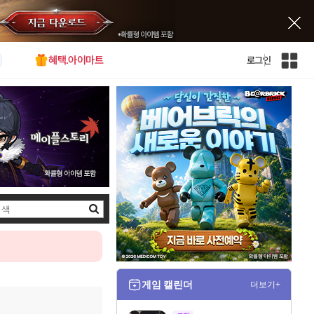
혜택.아이마트
로그인
인
벤
전
체
사
이
트
맵
검
색
게임 캘린더
더보기+