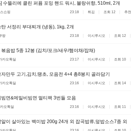
%] 수뜰리에 클린 퍼퓸 포밍 핸드 워시, 블랑쉬향, 510ml, 2개
스쇼핑
23:18
튀김
조회 12
추천
 서정리 부대찌개 (냉동), 1kg, 2개
쿠팡
23:18
이시루시오
조회 12
볶음밥 5종 12봉 (김치/포크/새우/햄야채/잡채)
카카오톡딜
23:17
이시루시오
조회 10
자만두 고기,김치,땡초, 모음전 4+4 총8봉지 골라담기
카카오톡딜
23:16
이시루시오
조회 14
빔면&메밀비빔면 멀티팩 3번들 모음
카오톡딜
23:16
이시루시오
조회 11
알이 살아있는 백미밥 200g 24개 외 잡곡밥류,덮밥소스7종 외
카카오톡딜
23:16
이시루시오
조회 10