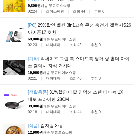
9,800원
배송 무료
토스쇼핑
02:24
조이스틱맨
조회 44
추천 0
[PC]
29%할인!벨킨 3in1고속 무선 충전기 갤럭시S26
아이폰17 호환
69,000원
배송 무료
네이버쇼핑
02:23
대하대하
조회 43
추천 0
[기타]
맥세이프 그립 톡 스마트톡 핑거 링 홀더 아이
폰 갤럭시 자석 거치대
19,900원
배송 무료
네이버쇼핑
02:21
대하대하
조회 40
추천 0
[생활용품]
31%할인 테팔 인덕션 스텐 티타늄 1X 디
네토 프라이팬 28CM
39,000원
배송 무료
네이버쇼핑
02:19
대하대하
조회 44
추천 0
[식품]
감자탕 3kg
12,900원
배송 무료
토스쇼핑