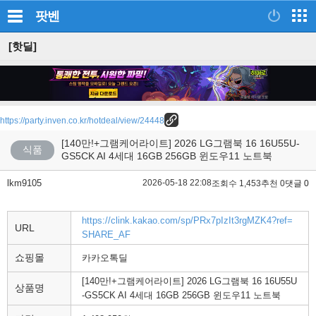
팟벤
[핫딜]
https://party.inven.co.kr/hotdeal/view/24448
[140만!+그램케어라이트] 2026 LG그램북 16 16U55U-
식품
GS5CK AI 4세대 16GB 256GB 윈도우11 노트북
lkm9105
2026-05-18 22:08
조회수 1,453
추천 0
댓글 0
https://clink.kakao.com/sp/PRx7pIzIt3rgMZK4?ref=
URL
SHARE_AF
쇼핑몰
카카오톡딜
[140만!+그램케어라이트] 2026 LG그램북 16 16U55U
상품명
-GS5CK AI 4세대 16GB 256GB 윈도우11 노트북