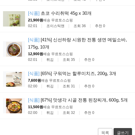
[식품]
초코 수리취떡 45g x 30개
21,900원
배송 무료
토스쇼핑
02:01
조이스틱맨
조회 36
추천 0
[식품]
[41%] 신선하랑 시원한 전통 생면 메밀소바,
175g, 10개
12,900원
배송 무료
토스쇼핑
02:01
튀김
조회 35
추천 0
[식품]
[65%] 구워먹는 할루미치즈, 200g, 3개
7,600원
배송 무료
토스쇼핑
02:00
튀김
조회 31
추천 0
[식품]
[67%] 맛생각 시골 전통 된장찌개, 600g, 5개
11,500원
배송 무료
토스쇼핑
02:00
튀김
조회 32
추천 0
목록
글쓰기