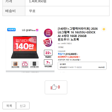
가격
1,408,950원
배송비
무료
0
목록
신고