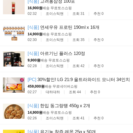
[식품]
고려홍삼정 100포
16,900원
배송 무료
토스쇼핑
02:32
조이스틱맨
조회 31
추천 0
[식품]
연세우유 프로틴 190ml x 16개
14,900원
배송 무료
토스쇼핑
02:30
조이스틱맨
조회 35
추천 0
[식품]
아르기닌 플러스 120정
9,900원
배송 무료
토스쇼핑
02:28
조이스틱맨
조회 42
추천 0
[PC]
30%할인! LG 21:9 울트라와이드 모니터 34인치
459,000원
배송 무료
네이버쇼핑
02:27
대하대하
조회 44
추천 0
[식품]
한입 동그랑땡 450g x 2개
14,900원
배송 무료
토스쇼핑
02:26
조이스틱맨
조회 41
추천 0
[식품]
유기농 착즙 레몬 25g x 50개