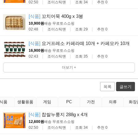
02:50
조이스틱맨
조회 34
추천 0
[식품]
꼬치어묵 400g x 3봉
10,900원
배송 무료
토스쇼핑
02:48
조이스틱맨
조회 29
추천 0
[식품]
요거프레소 카페라떼 10개 + 카페모카 10개
16,900원
배송 무료
토스쇼핑
02:43
조이스틱맨
조회 35
추천 0
더보기 +
목록
글쓰기
식품
생활용품
게임
PC
가전
의류
화장
[식품]
찹쌀누룽지 288g x 4개
12,600원
배송 무료
토스쇼핑
02:50
조이스틱맨
조회 34
추천 0