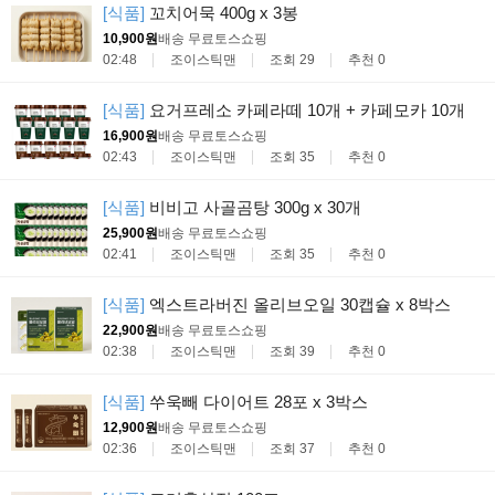
[식품]
꼬치어묵 400g x 3봉
10,900원
배송 무료
토스쇼핑
02:48
조이스틱맨
조회 29
추천 0
[식품]
요거프레소 카페라떼 10개 + 카페모카 10개
16,900원
배송 무료
토스쇼핑
02:43
조이스틱맨
조회 35
추천 0
[식품]
비비고 사골곰탕 300g x 30개
25,900원
배송 무료
토스쇼핑
02:41
조이스틱맨
조회 35
추천 0
[식품]
엑스트라버진 올리브오일 30캡슐 x 8박스
22,900원
배송 무료
토스쇼핑
02:38
조이스틱맨
조회 39
추천 0
[식품]
쑤욱빼 다이어트 28포 x 3박스
12,900원
배송 무료
토스쇼핑
02:36
조이스틱맨
조회 37
추천 0