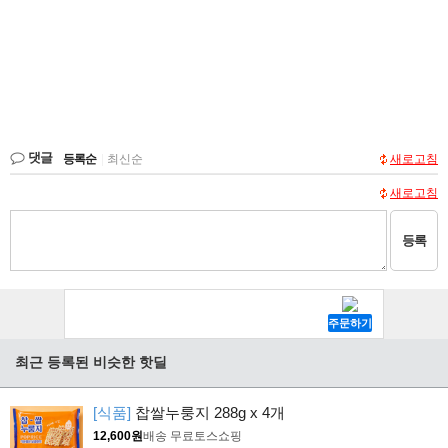
댓글
등록순
|
최신순
새로고침
새로고침
등록
최근 등록된 비슷한 핫딜
[식품]
찹쌀누룽지 288g x 4개
12,600원
배송 무료
토스쇼핑