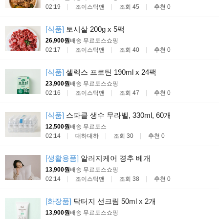
02:19
조이스틱맨
조회 45
추천 0
[식품]
토시살 200g x 5팩
26,900원
배송 무료
토스쇼핑
02:17
조이스틱맨
조회 40
추천 0
[식품]
셀렉스 프로틴 190ml x 24팩
23,900원
배송 무료
토스쇼핑
02:16
조이스틱맨
조회 47
추천 0
[식품]
스파클 생수 무라벨, 330ml, 60개
12,500원
배송 무료
토스
02:14
대하대하
조회 30
추천 0
[생활용품]
알러지케어 경추 베개
13,900원
배송 무료
토스쇼핑
02:14
조이스틱맨
조회 38
추천 0
[화장품]
닥터지 선크림 50ml x 2개
13,900원
배송 무료
토스쇼핑