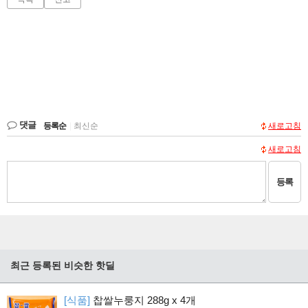
댓글
등록순
|
최신순
새로고침
새로고침
등록
최근 등록된 비슷한 핫딜
[식품]
찹쌀누룽지 288g x 4개