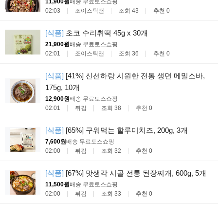
11,900원
배송 무료
토스쇼핑
02:03
조이스틱맨
조회 43
추천 0
[식품]
초코 수리취떡 45g x 30개
21,900원
배송 무료
토스쇼핑
02:01
조이스틱맨
조회 36
추천 0
[식품]
[41%] 신선하랑 시원한 전통 생면 메밀소바,
175g, 10개
12,900원
배송 무료
토스쇼핑
02:01
튀김
조회 38
추천 0
[식품]
[65%] 구워먹는 할루미치즈, 200g, 3개
7,600원
배송 무료
토스쇼핑
02:00
튀김
조회 32
추천 0
[식품]
[67%] 맛생각 시골 전통 된장찌개, 600g, 5개
11,500원
배송 무료
토스쇼핑
02:00
튀김
조회 33
추천 0