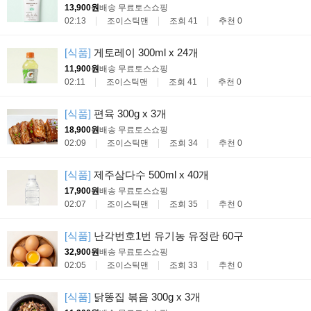
13,900원
배송 무료
토스쇼핑
02:13
조이스틱맨
조회 41
추천 0
[식품]
게토레이 300ml x 24개
11,900원
배송 무료
토스쇼핑
02:11
조이스틱맨
조회 41
추천 0
[식품]
편육 300g x 3개
18,900원
배송 무료
토스쇼핑
02:09
조이스틱맨
조회 34
추천 0
[식품]
제주삼다수 500ml x 40개
17,900원
배송 무료
토스쇼핑
02:07
조이스틱맨
조회 35
추천 0
[식품]
난각번호1번 유기농 유정란 60구
32,900원
배송 무료
토스쇼핑
02:05
조이스틱맨
조회 33
추천 0
[식품]
닭똥집 볶음 300g x 3개