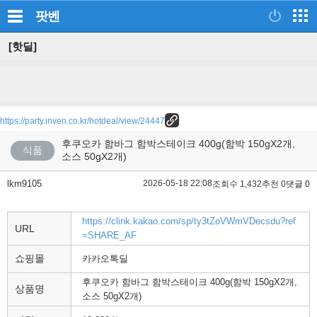
팟벤
[핫딜]
https://party.inven.co.kr/hotdeal/view/24447
후쿠오카 함바그 함박스테이크 400g(함박 150gX2개,
식품
소스 50gX2개)
lkm9105
2026-05-18 22:08
조회수 1,432
추천 0
댓글 0
https://clink.kakao.com/sp/ty3tZoVWmVDecsdu?ref
URL
=SHARE_AF
쇼핑몰
카카오톡딜
후쿠오카 함바그 함박스테이크 400g(함박 150gX2개,
상품명
소스 50gX2개)