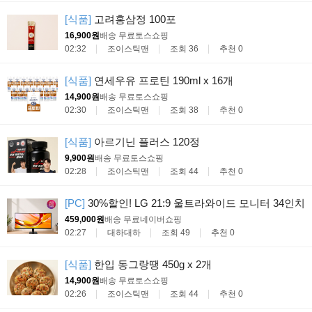
[식품]
고려홍삼정 100포
16,900원
배송 무료
토스쇼핑
02:32
조이스틱맨
조회 36
추천 0
[식품]
연세우유 프로틴 190ml x 16개
14,900원
배송 무료
토스쇼핑
02:30
조이스틱맨
조회 38
추천 0
[식품]
아르기닌 플러스 120정
9,900원
배송 무료
토스쇼핑
02:28
조이스틱맨
조회 44
추천 0
[PC]
30%할인! LG 21:9 울트라와이드 모니터 34인치
459,000원
배송 무료
네이버쇼핑
02:27
대하대하
조회 49
추천 0
[식품]
한입 동그랑땡 450g x 2개
14,900원
배송 무료
토스쇼핑
02:26
조이스틱맨
조회 44
추천 0