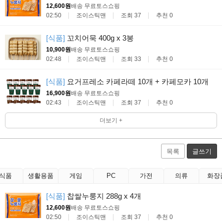
12,600원
배송 무료
토스쇼핑
02:50
조이스틱맨
조회 37
추천 0
[식품]
꼬치어묵 400g x 3봉
10,900원
배송 무료
토스쇼핑
02:48
조이스틱맨
조회 33
추천 0
[식품]
요거프레소 카페라떼 10개 + 카페모카 10개
16,900원
배송 무료
토스쇼핑
02:43
조이스틱맨
조회 37
추천 0
더보기 +
목록
글쓰기
식품
생활용품
게임
PC
가전
의류
화장
[식품]
찹쌀누룽지 288g x 4개
12,600원
배송 무료
토스쇼핑
02:50
조이스틱맨
조회 37
추천 0