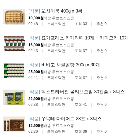
[식품]
꼬치어묵 400g x 3봉
10,900원
배송 무료
토스쇼핑
02:48
조이스틱맨
조회 33
추천 0
[식품]
요거프레소 카페라떼 10개 + 카페모카 10개
16,900원
배송 무료
토스쇼핑
02:43
조이스틱맨
조회 37
추천 0
[식품]
비비고 사골곰탕 300g x 30개
25,900원
배송 무료
토스쇼핑
02:41
조이스틱맨
조회 37
추천 0
[식품]
엑스트라버진 올리브오일 30캡슐 x 8박스
22,900원
배송 무료
토스쇼핑
02:38
조이스틱맨
조회 41
추천 0
[식품]
쑤욱빼 다이어트 28포 x 3박스
12,900원
배송 무료
토스쇼핑
02:36
조이스틱맨
조회 39
추천 0