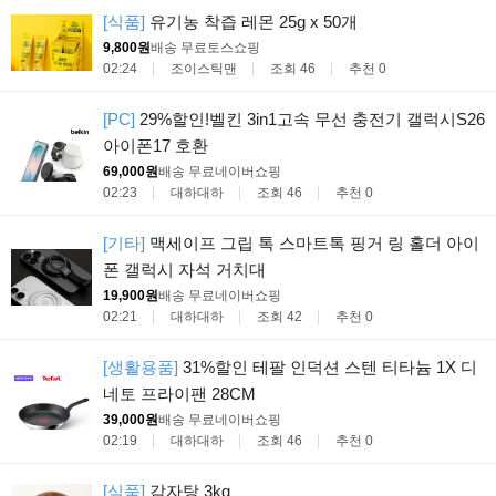
[식품]
유기농 착즙 레몬 25g x 50개
9,800원
배송 무료
토스쇼핑
02:24
조이스틱맨
조회 46
추천 0
[PC]
29%할인!벨킨 3in1고속 무선 충전기 갤럭시S26
아이폰17 호환
69,000원
배송 무료
네이버쇼핑
02:23
대하대하
조회 46
추천 0
[기타]
맥세이프 그립 톡 스마트톡 핑거 링 홀더 아이
폰 갤럭시 자석 거치대
19,900원
배송 무료
네이버쇼핑
02:21
대하대하
조회 42
추천 0
[생활용품]
31%할인 테팔 인덕션 스텐 티타늄 1X 디
네토 프라이팬 28CM
39,000원
배송 무료
네이버쇼핑
02:19
대하대하
조회 46
추천 0
[식품]
감자탕 3kg