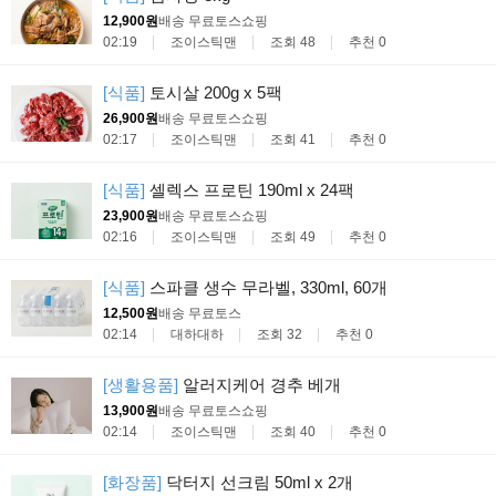
12,900원
배송 무료
토스쇼핑
02:19
조이스틱맨
조회 48
추천 0
[식품]
토시살 200g x 5팩
26,900원
배송 무료
토스쇼핑
02:17
조이스틱맨
조회 41
추천 0
[식품]
셀렉스 프로틴 190ml x 24팩
23,900원
배송 무료
토스쇼핑
02:16
조이스틱맨
조회 49
추천 0
[식품]
스파클 생수 무라벨, 330ml, 60개
12,500원
배송 무료
토스
02:14
대하대하
조회 32
추천 0
[생활용품]
알러지케어 경추 베개
13,900원
배송 무료
토스쇼핑
02:14
조이스틱맨
조회 40
추천 0
[화장품]
닥터지 선크림 50ml x 2개