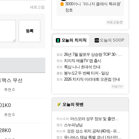
3000이니
·
'리니지 클래식 특파원'
새로고침
칭호
새로고침
등록
오늘의 치지직
오늘의 SOOP
26년 7월 팔로우 상승량 TOP 30 - 월간 치지직
잡담
치지직 애플TV 앱 출시
정보
룩삼 니니 초대석 안내
정보
봉누도2 두 번째 티저 - 일상
클립
2026 치지직 이리대회 오픈컵 안내
트맥스 무선
정보
더보기+
추천 0
오늘의 팟벤
1K0
추천 0
아스오라 성우 정보 및 출연작 모음
아스오라
스누피냥님
명조
8K0
모든 성소 위치 공략 (40개) - 귀환한 영혼 도전과제
비스트
유니버스 채널 특별 코너 | 자신만의 스타일
명조