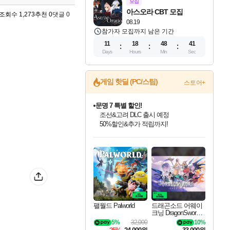
모집
아스오라 CBT 모집
조회수 1,273
추천 0
댓글 0
08.19
참가자 모집까지 남은 기간
11
18
48
40
Days
Hours
Min
Sec
게임 핫딜 (PC/스팀)
스토어+
문명 7 특별 할인!
조선&고려 DLC 출시 예정
50%할인&추가 적립까지!
인벤게임즈 8월 특별 할인!
드래곤소드: 어웨이크닝 입점!
마블 투혼 파이팅 소울즈 정식출시!
귀무자: 검의 길 예약 판매 중!
비스트 오브 리인카네이션 정식 출시!
커세어 코브 출시 기념 할인!
더 렐릭 퍼스트 가디언 정식 출시
베데스다 40주년 기념 할인 중!
캡콤 프렌차이즈 할인 진행 중!
캡콤 일부 상품 상시 할인
스타워즈 은하계 레이서
로블록스 기프트 카드 공식 입점
인기 퍼블리셔 모음!
스팀으로 만나는 드래곤소드!
마블 히어로 총 출동&화려한 격투!
10% 할인과
게임프릭 신작 IP
해적'섬'을 발전시키자!
설화x하드코어 액션!
베데스다의 명작들을
몬헌, 바하 등 인기 IP를
몬헌 와일즈 & 드래곤즈 도그마2
인벤게임즈에서 10% 추가 적립
Robux를 가장 안전하고
최대 90% 할인가를 만나보세요!
네이버혜택과 함께 만나보세요!
네이버 포인트 혜택까지!
이니&베니 혜택까지!
네이버 혜택가와 함께 예약하세요!
할인&네이버혜택으로 만나보세요!
네이버페이 혜택과 만나보세요!
40주년 프로모션으로 만나보세요!
할인가에 만나보세요!
일부 에디션 상시 할인!
혜택으로 예약 판매 중
편안하게 충전하세요
팰월드 Palworld
드래곤소드 어웨이
크닝 DragonSword A
wakening
5%
32,000
10%