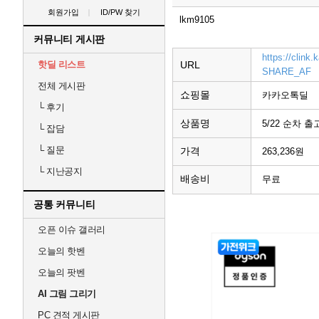
회원가입
ID/PW 찾기
lkm9105
커뮤니티 게시판
https://clin
핫딜 리스트
URL
SHARE_AF
전체 게시판
쇼핑몰
카카오톡딜
└
후기
상품명
5/22 순차 
└
잡담
└
질문
가격
263,236원
└
지난공지
배송비
무료
공통 커뮤니티
오픈 이슈 갤러리
오늘의 핫벤
오늘의 팟벤
AI 그림 그리기
PC 견적 게시판