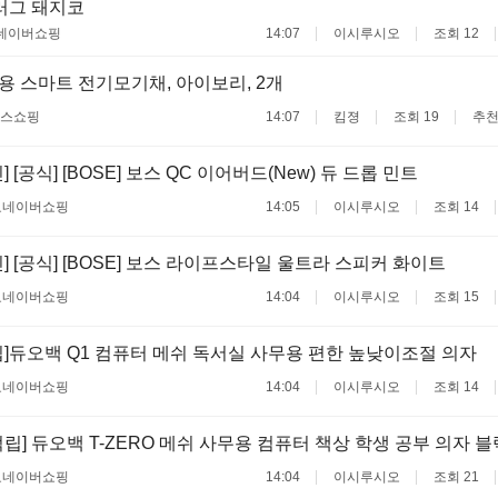
플러그 돼지코
네이버쇼핑
14:07
이시루시오
조회 12
 스마트 전기모기채, 아이보리, 2개
스쇼핑
14:07
킴졍
조회 19
추천
 [공식] [BOSE] 보스 QC 이어버드(New) 듀 드롭 민트
료
네이버쇼핑
14:05
이시루시오
조회 14
] [공식] [BOSE] 보스 라이프스타일 울트라 스피커 화이트
료
네이버쇼핑
14:04
이시루시오
조회 15
]듀오백 Q1 컴퓨터 메쉬 독서실 사무용 편한 높낮이조절 의자
료
네이버쇼핑
14:04
이시루시오
조회 14
적립] 듀오백 T-ZERO 메쉬 사무용 컴퓨터 책상 학생 공부 의자 블
료
네이버쇼핑
14:04
이시루시오
조회 21