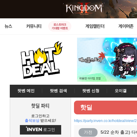
로스트아크
뉴스
커뮤니티
게임캘린더
게이머존
기대평 이벤트
팟벤 메인
팟벤 검색
팟벤 신청
오이갤
핫딜 파티
핫딜
로그인하고
출석보상
받으세요!
https://party.inven.co.kr/hotdeal/view
로그인
가전
5/22 순차 출고)