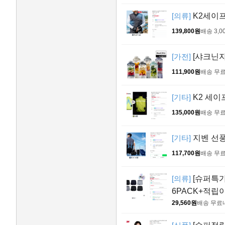
[의류]
K2세이프
139,800원
배송 3,0
[가전]
[샤크닌자
111,900원
배송 무
[기타]
K2 세이
135,000원
배송 무
[기타]
지벤 선풍
117,700원
배송 무
[의류]
[슈퍼특가
6PACK+적립
29,560원
배송 무료