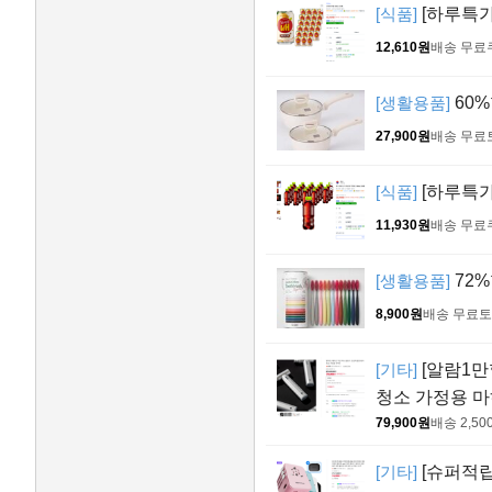
[식품]
[하루특가]
12,610원
배송 무료
[생활용품]
60%
27,900원
배송 무료
[식품]
[하루특가]
11,930원
배송 무료
[생활용품]
72%
8,900원
배송 무료
토
[기타]
[알람1만
청소 가정용 마
79,900원
배송 2,50
[기타]
[슈퍼적립