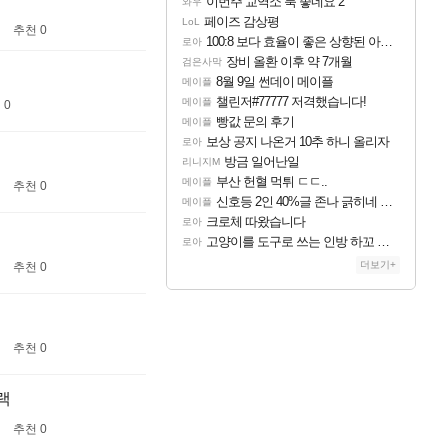
이번주 교역소 룩 좋네요 2
와우
페이즈 감상평
LoL
추천 0
100:8 보다 효율이 좋은 상향된 아제나 ㄷㄷ
로아
장비 올환 이후 약 7개월
검은사막
8월 9일 썬데이 메이플
메이플
챌린저#77777 저격했습니다!
메이플
 0
빵값 문의 후기
메이플
보상 공지 나온거 10추 하니 올리자
로아
방금 일어난일
리니지M
부산 헌혈 먹튀 ㄷㄷ..
메이플
추천 0
신호등 2인 40%글 존나 긁히네 씨발
메이플
크로체 따왔습니다
로아
고양이를 도구로 쓰는 인방 하꼬 스트리머 박제합니다.
로아
더보기+
추천 0
추천 0
랙
추천 0