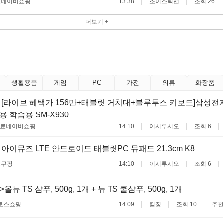
료
네이버쇼핑
13:38
조이스틱맨
조회 26
더보기 +
생활용품
게임
PC
가전
의류
화장품
 [라이브 혜택가 156만+태블릿 거치대+블루투스 키보드]삼성전자
용 학습용 SM-X930
무료
네이버쇼핑
14:10
이시루시오
조회 6
 아이뮤즈 LTE 안드로이드 태블릿PC 뮤패드 21.3cm K8
료
쿠팡
14:10
이시루시오
조회 6
뉴 TS 샴푸, 500g, 1개 + 뉴 TS 쿨샴푸, 500g, 1개
토스쇼핑
14:09
킴졍
조회 10
추천