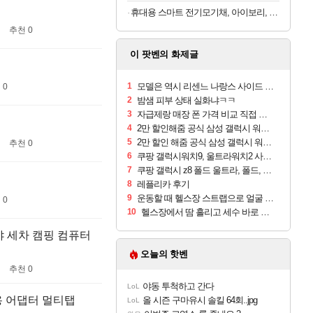
휴대용 스마트 전기모기채, 아이보리, 2개
추천 0
이 팟벤의 화제글
1
모델은 역시 리센느 나랑스 사이드 1.25L 1박스
 0
2
밤샘 피부 상태 실화냐ㅋㅋ
3
자급제랑 매장 폰 가격 비교 직접 안가도 되네요
4
2만 할인해줌 공식 삼성 갤럭시 워치9 크림, 40mm, 블루투스
5
2만 할인 해줌 공식 삼성 갤럭시 워치9 실버, 44mm, 블루투스
추천 0
6
쿠팡 갤럭시워치9, 울트라워치2 사전구매 혜택 받아보세요
7
쿠팡 갤럭시 z8 폴드 울트라, 폴드, 플립 사전예약
8
레플리카 후기
9
운동할 때 헬스장 스트랩으로 얼굴 만졌다가 볼 뒤집어짐
 0
10
헬스장에서 땀 흘리고 세수 바로 안 하면 트러블 나냐?
샤 세차 캠핑 컴퓨터
오늘의 핫벤
추천 0
야동 투척하고 간다
LoL
용 어댑터 멀티탭
올 시즌 구마유시 솔킬 64회..jpg
LoL