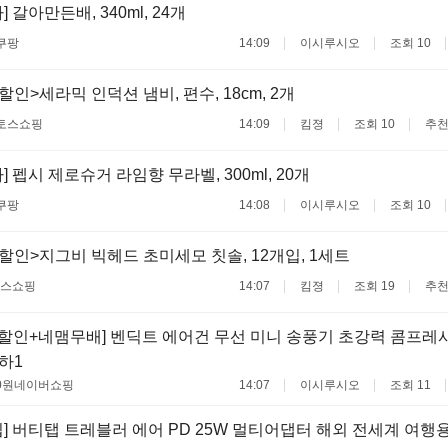
 갈아만든배, 340ml, 24개
쿠팡
14:09
이시루시오
조회 10
할인>세라믹 인덕션 냄비, 편수, 18cm, 2개
토스쇼핑
14:09
킴졍
조회 10
추천
 펩시 제로슈거 라임향 무라벨, 300ml, 20개
쿠팡
14:08
이시루시오
조회 10
할인>지그비 빅헤드 초미세모 칫솔, 12개입, 1세트
스쇼핑
14:07
킴졍
조회 19
추천
할인+네맴무배] 벤딕트 에어건 무선 미니 송풍기 초강력 콤프레
하1
0원
네이버쇼핑
14:07
이시루시오
조회 11
] 버티탭 트레블러 에어 PD 25W 멀티어댑터 해외 전세계 여행