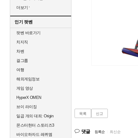
더보기
인기 팟벤
팟벤 바로가기
치지직
차벤
걸그룹
여행
해외게임정보
게임 영상
HyperX OMEN
브이 라이징
목록
신고
일곱 개의 대죄: Origin
몬스터헌터 스토리즈3
댓글
등록순
|
최신순
바이오하자드 레퀴엠