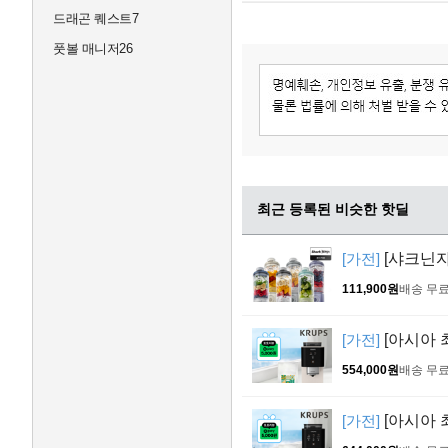
드래곤 퀘스트7
풋볼 매니저26
최근 등록된 비슷한 핫딜
[가전]
[샤크닌자
111,900원
배송 무
[가전]
[아시아 
554,000원
배송 무
[가전]
[아시아 