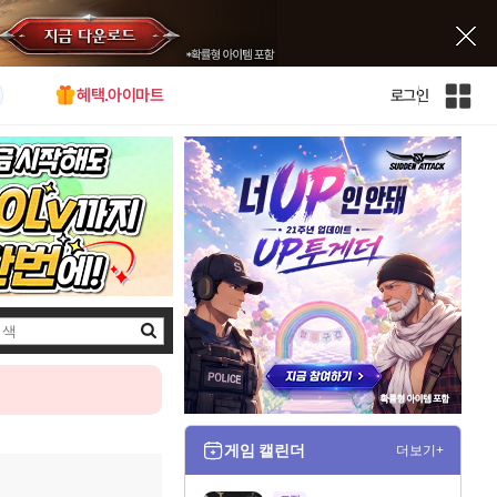
혜택.아이마트
로그인
인
벤
전
체
사
이
트
맵
검
색
게임 캘린더
더보기+