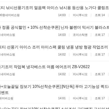
티 낚시선풍기조끼 얼음팩 아이스 낚시용 등산용 노가다 쿨링조
00원
네이버쇼핑
14:03
이시루시오
조회 14
 정품 공식할인 + 10% 선착순쿠폰] 닌자 블렌더 믹서기 블라스
료
네이버쇼핑
14:03
조이스틱맨
조회 17
프티 선풍기 아이스 조끼 아이스팩 쿨링 냉풍 냉방 형광 작업조끼 
료
네이버쇼핑
14:02
이시루시오
조회 17
기조끼 작업복 냉각베스트 여름 에어조끼 ZB-V2622
료
네이버쇼핑
14:02
이시루시오
조회 17
+오늘끝딜 장보기 10%선착순쿠폰] [N단독] 푸마 고기능성 퀵
이벤트
네이버쇼핑
14:01
이시루시오
조회 17