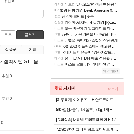
추천 0
메모리 3사, 2027년 생산분 완판?
해외겜
힐링 탐험 게임 Bearly Awesome 챕터 1 트레일러
PV
공명자 모먼트 | 수수
명조
라이자 AI 채팅 RPG 게임 [RyzaChat: AI] 공개
섭컬겜
모든 바우에라 업그레이드 아이템 획득 위치 공략 (89개)
비스트
7년만에 가족여행을 다녀왔습니다.
목록
글쓰기
여행
레벨업 능력치와 스킬의 상관관계
비스트
8월 28일 넷플릭스에서 예고편 공개 예정
GTA6
상품권
기타
국내에도 이쁜곳이 많은것 같습니다
여행
중국 CXMT, D램 매출 점유율 7%…글로벌 4위로 부상
해외겜
 갤럭시탭 S11 울
비스트 오브 리인카네이션 정보/공략글 모음
비스트
새로고침
추천 0
핫딜
게시판
더보기+
추천 0
[하루특가] 아이뮤즈 LTE 안드로이드 태블릿PC 뮤패드 21.3cm K8
59%할인>올뉴 TS 샴푸, 500g, 1개 + 뉴 TS 쿨샴푸, 500g, 1개
[슈퍼적립] 버티탭 트레블러 에어 PD 25W 멀티어댑터 해외 전세계 여행용 어댑터 멀티탭 usb 콘센트 플러그 돼지코
 0
72%할인>지그비 빅헤드 초미세모 칫솔, 12개입, 1세트