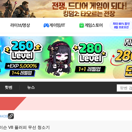
X
최대 90% 할인
라이브/영상
게이밍/IT
게임스토어
8월 프로모션
핫벤
뉴스
/24439
 다이슨 V8 플러피 무선 청소기