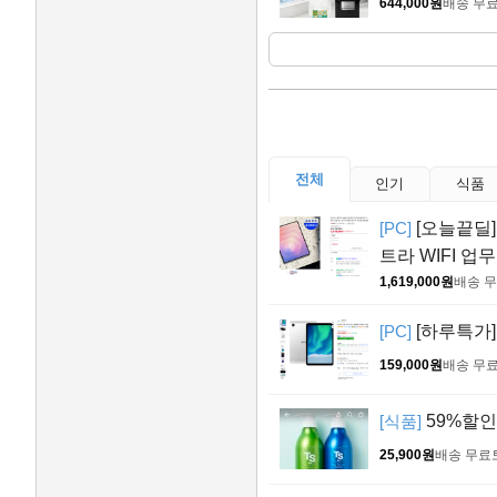
644,000원
배송 무
전체
인기
식품
[PC]
[오늘끝딜]
트라 WIFI 업무
1,619,000원
배송 
[PC]
[하루특가]
159,000원
배송 무
[식품]
59%할인>올
25,900원
배송 무료