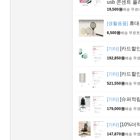
usb 콘센트 
19,500원
배송 무료
[생활용품]
휴대용
6,500원
배송 무료
토
[기타]
[카드할인]
192,850원
배송 무
[기타]
[카드할인
521,550원
배송 무
[기타]
[슈퍼적립
179,000원
배송 무
[기타]
[10%더
147,870원
배송 무