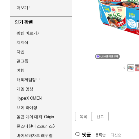
더보기
인기 팟벤
팟벤 바로가기
치지직
차벤
걸그룹
여행
해외게임정보
게임 영상
HyperX OMEN
브이 라이징
일곱 개의 대죄: Origin
목록
신고
몬스터헌터 스토리즈3
댓글
등록순
|
최신순
바이오하자드 레퀴엠