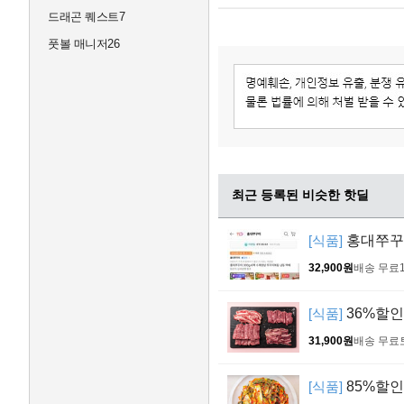
드래곤 퀘스트7
풋볼 매니저26
최근 등록된 비슷한 핫딜
[식품]
홍대쭈꾸미
32,900원
배송 무료
[식품]
36%할인!
31,900원
배송 무료
[식품]
85%할인