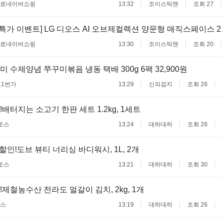
무료
네이버쇼핑
13:32
조이스틱맨
조회 27
름특가 이벤트] LG 디오스 AI 오브제컬렉션 양문형 매직스페이스 
무료
네이버쇼핑
13:30
조이스틱맨
조회 20
 수제양념 쭈꾸미볶음 냉동 택배 300g 6팩 32,900원
11번가
13:29
신의검지
조회 26
배터지는 소고기 한판 세트 1.2kg, 1세트
토스
13:24
대하대하
조회 26
할인!도브 뷰티 너리싱 바디워시, 1L, 2개
토스
13:21
대하대하
조회 30
!제철농수산 전라도 얼갈이 김치, 2kg, 1개
스
13:19
대하대하
조회 26