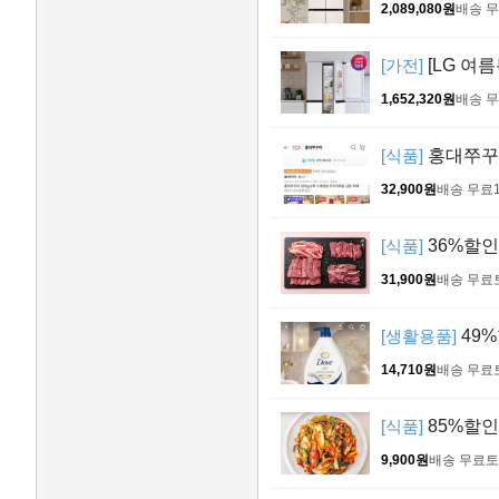
2,089,080원
배송 
[가전]
[LG 여
1,652,320원
배송 
[식품]
홍대쭈꾸미
32,900원
배송 무료
[식품]
36%할인!
31,900원
배송 무료
[생활용품]
49%
14,710원
배송 무료
[식품]
85%할인
9,900원
배송 무료
토