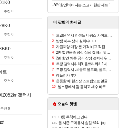
1K0
36%할인!배터지는 소고기 한판 세트 1.2kg, 1세트
추천 0
이 팟벤의 화제글
8K0
추천 0
1
모델은 역시 리센느 나랑스 사이드 1.25L 1박스
2
밤샘 피부 상태 실화냐ㅋㅋ
3
자급제랑 매장 폰 가격 비교 직접 안가도 되네요
3BK0
4
2만 할인해줌 공식 삼성 갤럭시 워치9 크림, 40mm, 블루투스
추천 0
5
2만 할인 해줌 공식 삼성 갤럭시 워치9 실버, 44mm, 블루투스
6
쿠팡 갤럭시워치9, 울트라워치2 사전구매 혜택 받아보세요
7
쿠팡 갤럭시 z8 폴드 울트라, 폴드, 플립 사전예약
화이트
8
레플리카 후기
추천 0
9
운동할 때 헬스장 스트랩으로 얼굴 만졌다가 볼 뒤집어짐
10
헬스장에서 땀 흘리고 세수 바로 안 하면 트러블 나냐?
Z052kr 갤럭시
오늘의 핫벤
추천 0
야동 투척하고 간다
LoL
등급
올 시즌 구마유시 솔킬 64회..jpg
LoL