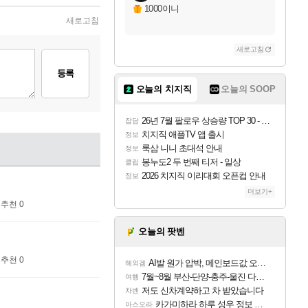
1000이니
새로고침
새로고침
등록
오늘의 치지직
오늘의 SOOP
26년 7월 팔로우 상승량 TOP 30 - 월간 치지직
잡담
치지직 애플TV 앱 출시
정보
룩삼 니니 초대석 안내
정보
봉누도2 두 번째 티저 - 일상
클립
2026 치지직 이리대회 오픈컵 안내
정보
더보기+
추천 0
오늘의 팟벤
추천 0
AI발 원가 압박, 메인보드값 오르나
해외겜
7월~8월 부산-단양-충주-울진 다녀왔어요~
여행
저도 신차계약하고 차 받았습니다
차벤
카가미하라 하루 성우 정보 및 주요 필모
아스오라