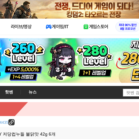
X
최대 90% 할인
라이브/영상
게이밍/IT
게임스토어
8월 프로모션
핫벤
뉴스
/24435
OY 저당컵누들 불닭맛 42g 6개