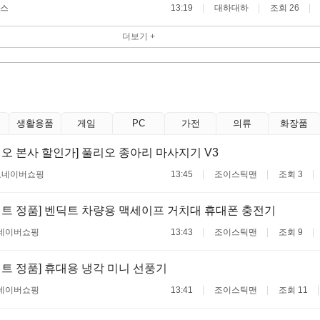
스
13:19
대하대하
조회 26
더보기 +
생활용품
게임
PC
가전
의류
화장품
오 본사 할인가] 풀리오 종아리 마사지기 V3
료
네이버쇼핑
13:45
조이스틱맨
조회 3
딕트 정품] 벤딕트 차량용 맥세이프 거치대 휴대폰 충전기
네이버쇼핑
13:43
조이스틱맨
조회 9
트 정품] 휴대용 냉각 미니 선풍기
네이버쇼핑
13:41
조이스틱맨
조회 11