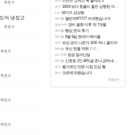
이번주 교역소 룩 좋네요 2
와우
추천 0
100:8 보다 효율이 좋은 상향된 아제나 ㄷㄷ
로아
페이즈 감상평
LoL
2도어 냉장고
챌린저#77777 저격했습니다!
메이플
장비 올환 이후 약 7개월
검은사막
추천 0
빵값 문의 후기
메이플
8월 9일 썬데이 메이플
메이플
보상 공지 나온거 10추 하니 올리자
로아
부산 헌혈 먹튀 ㄷㄷ..
메이플
추천 0
방금 일어난일
리니지M
신호등 2인 40%글 존나 긁히네 씨발
메이플
벨가르딘 맛본 시점 민심 췤
로아
크로체 따왔습니다
로아
추천 0
더보기+
추천 0
추천 0