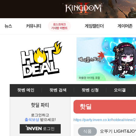
로스트아크
뉴스
커뮤니티
게임캘린더
게이머존
기대평 이벤트
팟벤 메인
팟벤 검색
팟벤 신청
오이갤
핫딜 파티
핫딜
로그인하고
출석보상
받으세요!
https://party.inven.co.kr/hotdeal/view
로그인
식품
오뚜기 LIGHT&J