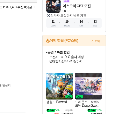
모집
아스오라 CBT 모집
조회수 1,407
추천 0
댓글 0
08.19
참가자 모집까지 남은 기간
11
19
14
32
Days
Hours
Min
Sec
게임 핫딜 (PC/스팀)
스토어+
문명 7 특별 할인!
조선&고려 DLC 출시 예정
50%할인&추가 적립까지!
인벤게임즈 8월 특별 할인!
드래곤소드: 어웨이크닝 입점!
마블 투혼 파이팅 소울즈 정식출시!
귀무자: 검의 길 예약 판매 중!
비스트 오브 리인카네이션 정식 출시!
커세어 코브 출시 기념 할인!
더 렐릭 퍼스트 가디언 정식 출시
베데스다 40주년 기념 할인 중!
캡콤 프렌차이즈 할인 진행 중!
캡콤 일부 상품 상시 할인
스타워즈 은하계 레이서
로블록스 기프트 카드 공식 입점
인기 퍼블리셔 모음!
스팀으로 만나는 드래곤소드!
마블 히어로 총 출동&화려한 격투!
10% 할인과
게임프릭 신작 IP
해적'섬'을 발전시키자!
설화x하드코어 액션!
베데스다의 명작들을
몬헌, 바하 등 인기 IP를
몬헌 와일즈 & 드래곤즈 도그마2
인벤게임즈에서 10% 추가 적립
Robux를 가장 안전하고
최대 90% 할인가를 만나보세요!
네이버혜택과 함께 만나보세요!
네이버 포인트 혜택까지!
이니&베니 혜택까지!
네이버 혜택가와 함께 예약하세요!
할인&네이버혜택으로 만나보세요!
네이버페이 혜택과 만나보세요!
40주년 프로모션으로 만나보세요!
할인가에 만나보세요!
일부 에디션 상시 할인!
혜택으로 예약 판매 중
편안하게 충전하세요
팰월드 Palworld
드래곤소드 어웨이
크닝 DragonSword A
wakening
5%
32,000
10%