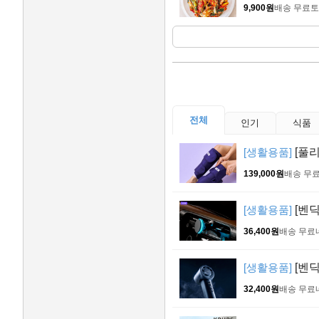
9,900원
배송 무료
토
전체
인기
식품
[생활용품]
[풀리
139,000원
배송 무
[생활용품]
[벤
36,400원
배송 무료
[생활용품]
[벤딕
32,400원
배송 무료