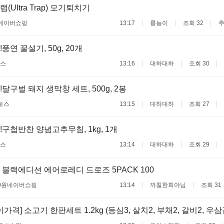
Ultra Trap) 모기퇴치기
네이버쇼핑
13:17
룡뇽이
조회 32
추
풍연 꿀설기, 50g, 20개
스
13:16
대하대하
조회 30
달구벌 돼지 생막창 세트, 500g, 2봉
토스
13:15
대하대하
조회 27
!구첩반찬 양념고추무침, 1kg, 1개
스
13:14
대하대하
조회 29
블랙에디션 에어로레디 드로즈 5PACK 100
0원
네이버쇼핑
13:14
까칠한희야님
조회 31
가격] 소고기 한판세트 1.2kg (등심3, 살치2, 부채2, 갈비2, 우삼