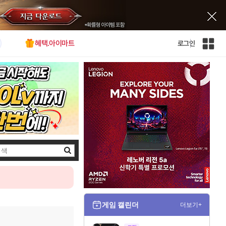
혜택.아이마트
로그인
인
벤
전
체
사
이
트
맵
검
색
게임 캘린더
더보기+