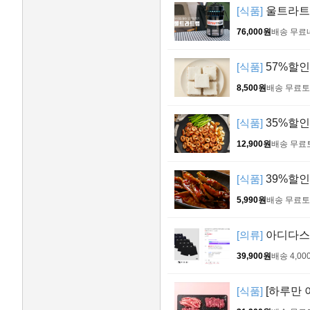
[식품]
울트라트랩(
76,000원
배송 무료
[식품]
57%할인!
8,500원
배송 무료
토
[식품]
35%할인!
12,900원
배송 무료
[식품]
39%할인
5,990원
배송 무료
토
[의류]
아디다스 
39,900원
배송 4,00
[식품]
[하루만 이