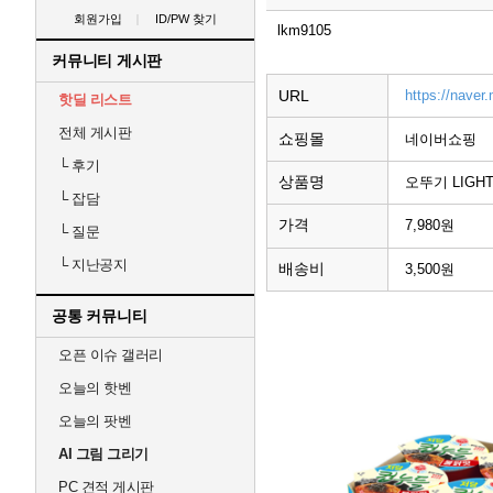
회원가입
ID/PW 찾기
lkm9105
커뮤니티 게시판
URL
https://nave
핫딜 리스트
전체 게시판
쇼핑몰
네이버쇼핑
└
후기
상품명
오뚜기 LIGH
└
잡담
가격
7,980원
└
질문
└
지난공지
배송비
3,500원
공통 커뮤니티
오픈 이슈 갤러리
오늘의 핫벤
오늘의 팟벤
AI 그림 그리기
PC 견적 게시판