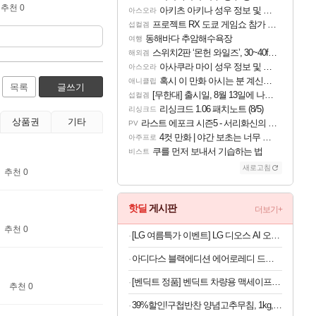
추천 0
아키츠 아키나 성우 정보 및 주요 필모
아스오라
프로젝트 RX 도쿄 게임쇼 참가 결정
섭컬겜
동해바다 추암해수욕장
여행
스위치2판 ‘몬헌 와일즈’, 30~40fps 목표 추정
해외겜
아사쿠라 마이 성우 정보 및 주요 필모
아스오라
혹시 이 만화 아시는 분 계신가요
애니클립
목록
글쓰기
[무한대] 출시일, 8월 13일에 나오나
섭컬겜
리싱크드 1.06 패치노트 (8/5)
리싱크드
상품권
기타
라스트 에포크 시즌5 - 서리화신의 분노 티저
PV
4컷 만화 | 야간 보초는 너무 힘들어
아주프로
쿠를 먼저 보내서 기습하는 법
비스트
새로고침
추천 0
핫딜
게시판
더보기+
추천 0
[LG 여름특가 이벤트] LG 디오스 AI 오브제컬렉션 4도어 냉장고 870L 1등급
아디다스 블랙에디션 에어로레디 드로즈 5PACK 100
[벤딕트 정품] 벤딕트 차량용 맥세이프 거치대 휴대폰 충전기
추천 0
39%할인!구첩반찬 양념고추무침, 1kg, 1개