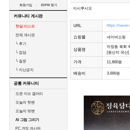
회원가입
ID/PW 찾기
이시루시오
커뮤니티 게시판
URL
https://nave
핫딜 리스트
전체 게시판
쇼핑몰
네이버쇼핑
└
후기
마장동 육회 
상품명
[원산지:국산]
└
잡담
└
질문
가격
11,800원
└
지난공지
배송비
3,000원
공통 커뮤니티
오픈 이슈 갤러리
오늘의 핫벤
오늘의 팟벤
AI 그림 그리기
PC 견적 게시판