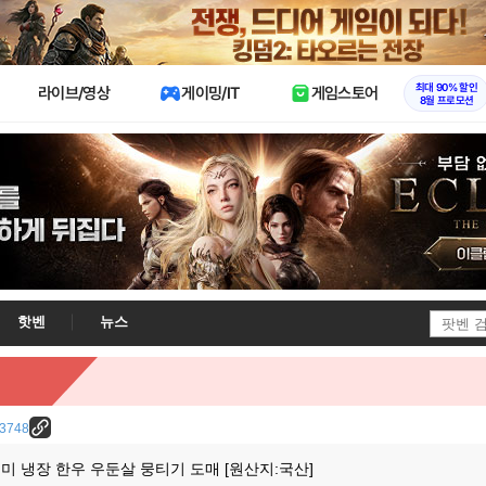
X
최대 90% 할인
라이브/영상
게이밍/IT
게임스토어
8월 프로모션
핫벤
뉴스
/23748
미 냉장 한우 우둔살 뭉티기 도매 [원산지:국산]