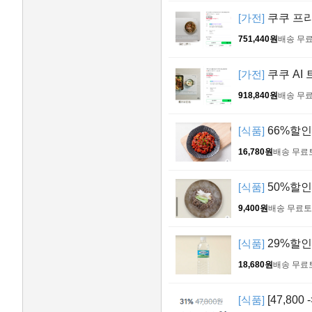
[가전]
쿠쿠 프리존
751,440원
배송 무
[가전]
쿠쿠 AI 
918,840원
배송 무
[식품]
66%할인
16,780원
배송 무료
[식품]
50%할인 
9,400원
배송 무료
토
[식품]
29%할인 
18,680원
배송 무료
[식품]
[47,800