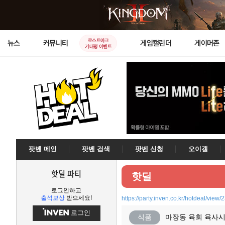
로스트아크
뉴스
커뮤니티
게임캘린더
게이머존
기대평 이벤트
팟벤 메인
팟벤 검색
팟벤 신청
오이갤
핫딜 파티
핫딜
로그인하고
출석보상
받으세요!
https://party.inven.co.kr/hotdeal/view
로그인
식품
마장동 육회 육사시