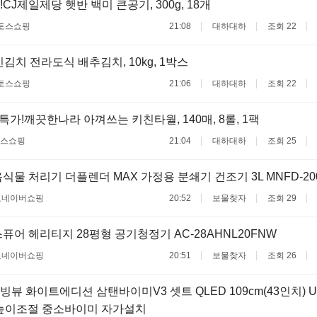
CJ제일제당 햇반 백미 큰공기, 300g, 18개
토스쇼핑
21:08
대하대하
조회 22
인김치 전라도식 배추김치, 10kg, 1박스
토스쇼핑
21:06
대하대하
조회 22
특가!깨끗한나라 아껴쓰는 키친타월, 140매, 8롤, 1팩
스쇼핑
21:04
대하대하
조회 25
식물 처리기 더플렌더 MAX 가정용 분쇄기 건조기 3L MNFD-20
료
네이버쇼핑
20:52
보물찾자
조회 29
퓨어 헤리티지 28평형 공기청정기 AC-28AHNL20FNW
료
네이버쇼핑
20:51
보물찾자
조회 26
뷰 화이트에디션 삼탠바이미V3 셋트 QLED 109cm(43인치) U
 높이조절 중소바이미 자가설치