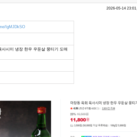
2026-05-14 23:01
r.me/IgMJDkSO
육사시미 냉장 한우 우둔살 뭉티기 도매