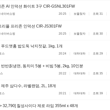
 AI 인덕션 화이트 3구 CIR-GSNL301FW
료
네이버쇼핑
20:25
보물찾자
조회 31
트리플 프리존 인덕션 CIR-JS301FW
료
네이버쇼핑
20:25
보물찾자
조회 30
 푸드앳홈 밥도둑 낙지젓갈, 1kg, 1개
토스
20:24
대하대하
조회 29
반반칡냉면, 동치미 5봉 + 비빔 5봉, 2kg, 10인분
스
20:22
대하대하
조회 35
제주 삼다수, 라벨랜덤, 2L, 18개
토스
20:21
대하대하
조회 39
 -> 32,790] 칠성사이다 제로 라임 355ml x 48개