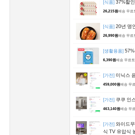
[식품]
37%할인!
26,215원
배송 무료
[식품]
20년 명
26,990원
배송 무료
[생활용품]
57%
6,390원
배송 무료
토
[가전]
미닉스 음
459,000원
배송 무
[가전]
쿠쿠 인스
463,140원
배송 무
[가전]
와이드무빙
식 TV 유압식