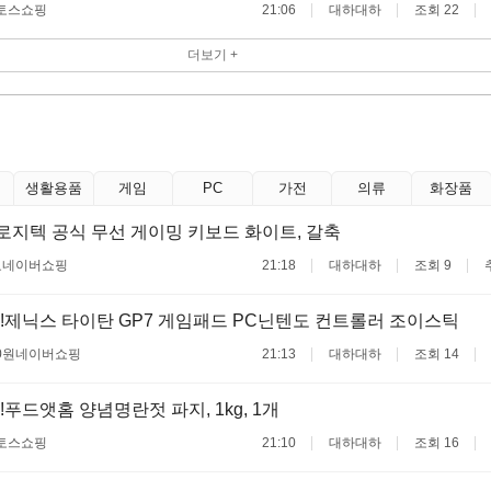
토스쇼핑
21:06
대하대하
조회 22
더보기 +
생활용품
게임
PC
가전
의류
화장품
로지텍 공식 무선 게이밍 키보드 화이트, 갈축
료
네이버쇼핑
21:18
대하대하
조회 9
!제닉스 타이탄 GP7 게임패드 PC닌텐도 컨트롤러 조이스틱
0원
네이버쇼핑
21:13
대하대하
조회 14
!푸드앳홈 양념명란젓 파지, 1kg, 1개
토스쇼핑
21:10
대하대하
조회 16