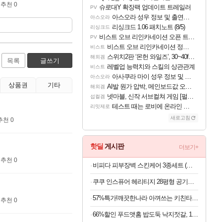
추천 0
슈로대Y 확장팩 업데이트 트레일러
PV
아스오라 성우 정보 및 출연작 모음
아스오라
리싱크드 1.06 패치노트 (8/5)
리싱크드
비스트 오브 리인카네이션 오픈 트레일러
PV
비스트 오브 리인카네이션 정보/공략글 모음
비스트
스위치2판 ‘몬헌 와일즈’, 30~40fps 목표 추정
해외겜
목록
글쓰기
레벨업 능력치와 스킬의 상관관계
비스트
아사쿠라 마이 성우 정보 및 주요 필모
아스오라
상품권
기타
AI발 원가 압박, 메인보드값 오르나
해외겜
넷마블, 신작 서브컬쳐 게임 [펄 인 블루] 티저 사이트 오픈
섭컬겜
테스트 때는 로비에 온라인 기능이 있는데
리밋제로
새로고침
추천 0
핫딜
게시판
더보기+
추천 0
비피다 피부장벽 스킨케어 3종세트 (토너, 앰플, 크림)
쿠쿠 인스퓨어 헤리티지 28평형 공기청정기 AC-28AHNL20FNW
57%특가!깨끗한나라 아껴쓰는 키친타월, 140매, 8롤, 1팩
추천 0
66%할인 푸드앳홈 밥도둑 낙지젓갈, 1kg, 1개