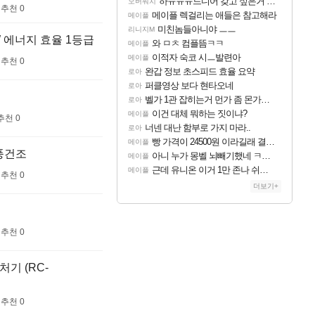
하ㅠㅠㅠ드디어 갖고 싶은거 나왓어 ㅠㅠㅠㅠ
오버워치
추천 0
메이플 렉걸리는 애들은 참고해라
메이플
미친놈들아니야 ㅡㅡ
리니지M
W 에너지 효율 1등급
와 ㅁㅊ 컴플뜸ㅋㅋ
메이플
이적자 숙코 시ㅡ발련아
메이플
추천 0
완갑 정보 초스피드 효율 요약
로아
퍼클영상 보다 현타오네
로아
벨가 1관 잡히는거 먼가 좀 몬가몬가네..
로아
이건 대체 뭐하는 짓이냐?
메이플
추천 0
너넨 대난 함부로 가지 마라..
로아
빵 가격이 24500원 이라길래 결제 취소하고 나왔다
메이플
열풍건조
아니 누가 몽벨 뇌빼기했네 ㅋㅋㅋㅋ
메이플
근데 유니온 이거 1만 존나 쉬운거같은데
메이플
추천 0
더보기+
추천 0
기 (RC-
추천 0