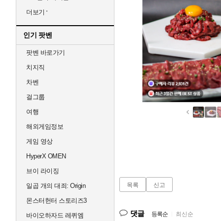
더보기
인기 팟벤
팟벤 바로가기
치지직
차벤
걸그룹
여행
해외게임정보
게임 영상
HyperX OMEN
브이 라이징
목록
신고
일곱 개의 대죄: Origin
몬스터헌터 스토리즈3
댓글
등록순
|
최신순
바이오하자드 레퀴엠