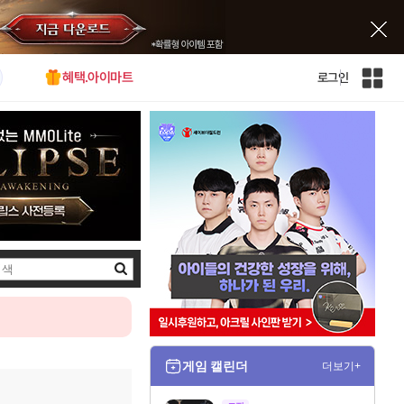
혜택.아이마트
로그인
인
벤
전
체
사
이
트
맵
검
색
게임 캘린더
더보기+