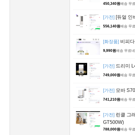
450,340원
배송 무
[가전]
[듀얼 인
556,140원
배송 무
[화장품]
비피다 
9,990원
배송 무료
네
[가전]
드리미 L
749,000원
배송 무
[가전]
모바 S70
741,210원
배송 무
[가전]
린클 그래
GT500W)
788,000원
배송 무