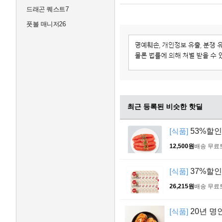
드래곤 퀘스트7
풋볼 매니저26
최근 등록된 비슷한 핫딜
[식품]
53%할인
12,500원
배송 무료
[식품]
37%할인!
26,215원
배송 무료
[식품]
20년 명