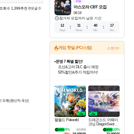
모집
아스오라 CBT 모집
조회수 1,399
추천 0
댓글 0
08.19
참가자 모집까지 남은 기간
12
11
40
16
Days
Hours
Min
Sec
게임 핫딜 (PC/스팀)
스토어+
문명 7 특별 할인!
조선&고려 DLC 출시 예정
50%할인&추가 적립까지!
인벤게임즈 8월 특별 할인!
드래곤소드: 어웨이크닝 입점!
귀무자: 검의 길 예약 판매 중!
비스트 오브 리인카네이션 정식 출시!
커세어 코브 출시 기념 할인!
더 렐릭 퍼스트 가디언 정식 출시
베데스다 40주년 기념 할인 중!
마블 투혼 파이팅 소울즈 예약 판매 중!
캡콤 프렌차이즈 할인 진행 중!
캡콤 일부 상품 상시 할인
스타워즈 은하계 레이서
로블록스 기프트 카드 공식 입점
인기 퍼블리셔 모음!
스팀으로 만나는 드래곤소드!
10% 할인과
게임프릭 신작 IP
해적'섬'을 발전시키자!
설화x하드코어 액션!
베데스다의 명작들을
마블 히어로 총 출동&화려한 격투!
몬헌, 바하 등 인기 IP를
몬헌 와일즈 & 드래곤즈 도그마2
인벤게임즈에서 10% 추가 적립
Robux를 가장 안전하고
최대 90% 할인가를 만나보세요!
네이버혜택과 함께 만나보세요!
이니&베니 혜택까지!
네이버 혜택가와 함께 예약하세요!
할인&네이버혜택으로 만나보세요!
네이버페이 혜택과 만나보세요!
40주년 프로모션으로 만나보세요!
네이버 포인트 혜택까지!
할인가에 만나보세요!
일부 에디션 상시 할인!
혜택으로 예약 판매 중
편안하게 충전하세요
팰월드 Palworld
드래곤소드 어웨이
크닝 DragonSword A
wakening
5%
32,000
10%