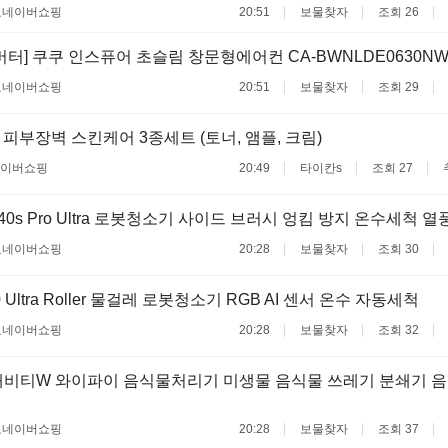
료
네이버쇼핑
20:51
보물찾자
조회 26
버터] 쿠쿠 인스퓨어 초슬림 창문형에어컨 CA-BWNLDE0630N
료
네이버쇼핑
20:51
보물찾자
조회 29
피부장벽 스킨케어 3종세트 (토너, 앰플, 크림)
이버쇼핑
20:49
타이칸s
조회 27
40s Pro Ultra 로봇청소기 사이드 브러시 엉킴 방지 온수세척 
료
네이버쇼핑
20:28
보물찾자
조회 30
 Ultra Roller 물걸레 로봇청소기 RGB AI 센서 온수 자동세척
료
네이버쇼핑
20:28
보물찾자
조회 32
비티W 와이파이 음식물처리기 미생물 음식물 쓰레기 분쇄기 음처
료
네이버쇼핑
20:28
보물찾자
조회 37