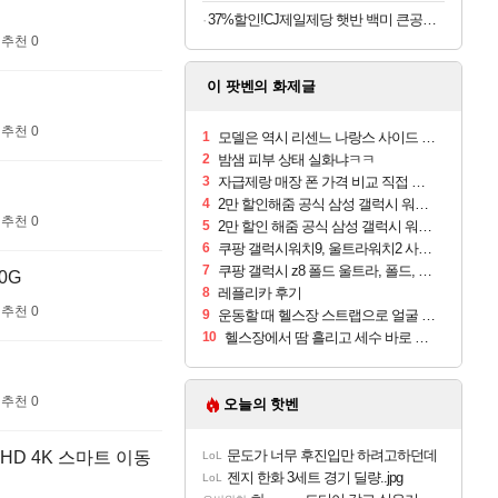
37%할인!CJ제일제당 햇반 백미 큰공기, 300g, 18개
추천 0
이 팟벤의 화제글
추천 0
1
모델은 역시 리센느 나랑스 사이드 1.25L 1박스
2
밤샘 피부 상태 실화냐ㅋㅋ
3
자급제랑 매장 폰 가격 비교 직접 안가도 되네요
4
2만 할인해줌 공식 삼성 갤럭시 워치9 크림, 40mm, 블루투스
추천 0
5
2만 할인 해줌 공식 삼성 갤럭시 워치9 실버, 44mm, 블루투스
6
쿠팡 갤럭시워치9, 울트라워치2 사전구매 혜택 받아보세요
7
쿠팡 갤럭시 z8 폴드 울트라, 폴드, 플립 사전예약
0G
8
레플리카 후기
추천 0
9
운동할 때 헬스장 스트랩으로 얼굴 만졌다가 볼 뒤집어짐
10
헬스장에서 땀 흘리고 세수 바로 안 하면 트러블 나냐?
추천 0
오늘의 핫벤
문도가 너무 후진입만 하려고하던데
HD 4K 스마트 이동
LoL
젠지 한화 3세트 경기 딜량..jpg
LoL