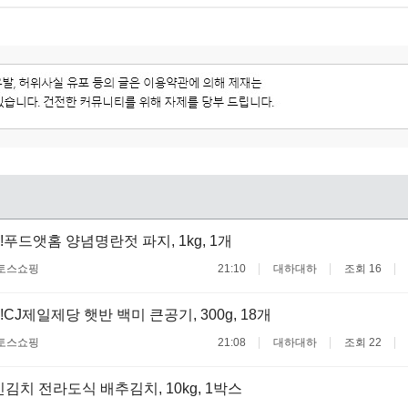
!푸드앳홈 양념명란젓 파지, 1kg, 1개
토스쇼핑
21:10
대하대하
조회 16
CJ제일제당 햇반 백미 큰공기, 300g, 18개
토스쇼핑
21:08
대하대하
조회 22
인김치 전라도식 배추김치, 10kg, 1박스