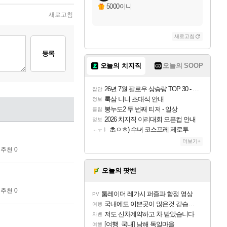
5000이니
새로고침
새로고침
등록
오늘의 치지직
오늘의 SOOP
26년 7월 팔로우 상승량 TOP 30 - 월간 치지직
잡담
룩삼 니니 초대석 안내
정보
봉누도2 두 번째 티저 - 일상
클립
2026 치지직 이리대회 오픈컵 안내
정보
초ㅇㅎ) 수녀 코스프레 제로투
ㅗㅜㅑ
더보기+
추천 0
오늘의 팟벤
추천 0
툼레이더 레가시 퍼즐과 함정 영상
PV
국내에도 이쁜곳이 많은것 같습니다
여행
저도 신차계약하고 차 받았습니다
차벤
[여행_국내] 남해 독일마을
여행